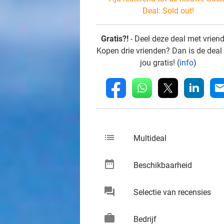
Deal:
Sold out!
Gratis?!
- Deel deze deal met vrien
Kopen drie vrienden? Dan is de deal
jou gratis! (
info
)
whatsapp
linkedin
fb
mai
list
keybo
Multideal
date_range
keybo
Beschikbaarheid
chat
keybo
Selectie van recensies
work
keybo
Bedrijf