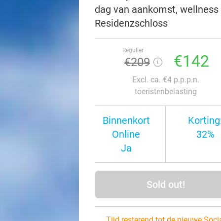
dag van aankomst, wellness 
Residenzschloss
Regulier
€142
€209
Excl. ca. €4 p.p.p.n.
toeristenbelasting
Binnenkort
Korting
Online
32%
Ja
Sold out!
Tijd resterend tot de nieuwe Soci