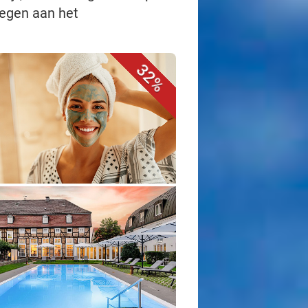
legen aan het
32%