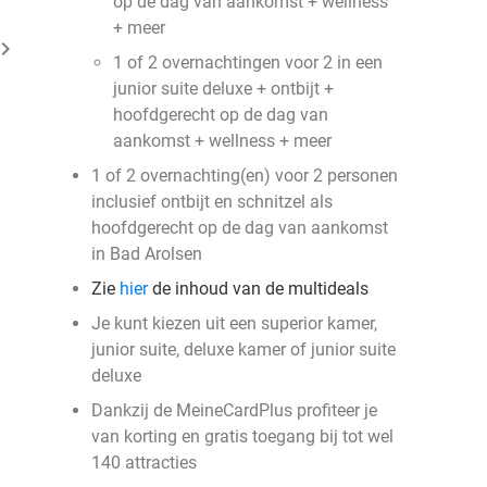
op de dag van aankomst + wellness
+ meer
ard_arrow_right
1 of 2 overnachtingen voor 2 in een
junior suite deluxe + ontbijt +
hoofdgerecht op de dag van
aankomst + wellness + meer
1 of 2 overnachting(en) voor 2 personen
inclusief ontbijt en schnitzel als
hoofdgerecht op de dag van aankomst
in Bad Arolsen
Zie
hier
de inhoud van de multideals
Je kunt kiezen uit een superior kamer,
junior suite, deluxe kamer of junior suite
deluxe
Dankzij de MeineCardPlus profiteer je
van korting en gratis toegang bij tot wel
140 attracties