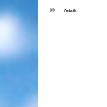
language
keybo
Website