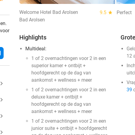
Welcome Hotel Bad Arolsen
9.5
star
Perfect
Bad Arolsen
den.
 voor
Highlights
Grote
Multideal:
Gel
l
12 
1 of 2 overnachtingen voor 2 in een
superior kamer + ontbijt +
Inc
hoofdgerecht op de dag van
uit
aankomst + wellness + meer
Vra
ard_arrow_right
1 of 2 overnachtingen voor 2 in een
39
o
deluxe kamer + ontbijt +
ard_arrow_right
hoofdgerecht op de dag van
aankomst + wellness + meer
ard_arrow_right
1 of 2 overnachtingen voor 2 in een
junior suite + ontbijt + hoofdgerecht
ard_arrow_right