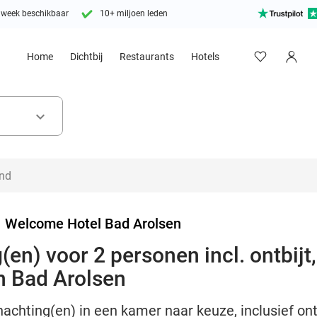
 week beschikbaar
10+ miljoen leden
Home
Dichtbij
Restaurants
Hotels
keyboard_arrow_down
>
Welcome Hotel Bad Arolsen
(en) voor 2 personen incl. ontbijt
n Bad Arolsen
nachting(en) in een kamer naar keuze, inclusief ont