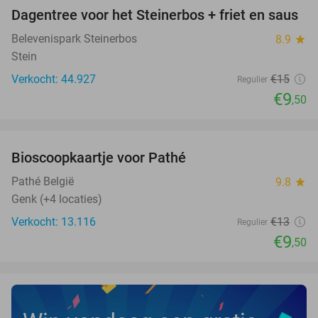
Dagentree voor het Steinerbos + friet en saus
37%
Belevenispark Steinerbos
8.9
star
Stein
Verkocht: 44.927
€15
Regulier
€9
,50
favorite_border
Bioscoopkaartje voor Pathé
27%
Pathé België
9.8
star
Genk (+4 locaties)
Verkocht: 13.116
€13
Regulier
€9
,50