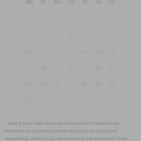
Ma
Di
Wo
Do
Vr
Za
Zo
1
2
3
4
5
6
7
8
9
10
11
12
13
14
15
16
17
18
19
20
21
22
23
24
25
26
27
28
29
30
31
*
Weet je al op welke datum je wilt reserveren? Selecteer dan
hierboven de datum en reserveer en koop jouw Social Deal
tegelijkertijd. (Weet je nog niet wanneer je wilt reserveren? Geen