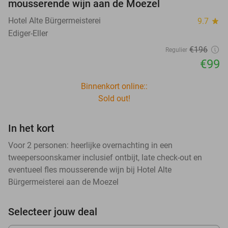
mousserende wijn aan de Moezel
Hotel Alte Bürgermeisterei
9.7
star
Ediger-Eller
€196
Regulier
€99
Binnenkort online::
Sold out!
In het kort
Voor 2 personen: heerlijke overnachting in een
tweepersoonskamer inclusief ontbijt, late check-out en
eventueel fles mousserende wijn bij Hotel Alte
Bürgermeisterei aan de Moezel
Selecteer jouw deal