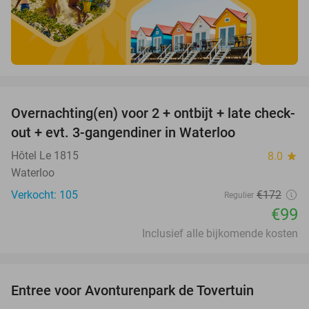
favorite_border
Overnachting(en) voor 2 + ontbijt + late check-
42%
out + evt. 3-gangendiner in Waterloo
Hôtel Le 1815
8.0
star
Waterloo
Verkocht: 105
€172
Regulier
€99
Inclusief alle bijkomende kosten
favorite_border
Entree voor Avonturenpark de Tovertuin
34%