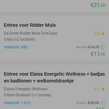
€21
,50
favorite_border
Entree voor Ridder Muis
22%
De Grote Ridder Muis Doe-Expo
9.3
star
Diest (+2 locaties)
Verkocht: 643
€14
,70
Regulier
€11
,50
favorite_border
Entree voor Elaisa Energetic Wellness + badjas
34%
en badlinnen + welkomstdrankje
Elaisa Energetic Wellness
9.7
star
Dilsen-Stokkem (+1 locatie)
Verkocht: 1.612
€98
,50
Regulier