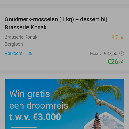
favorite_border
Goudmerk-mosselen (1 kg) + dessert bij
29%
Brasserie Konak
Brasserie Konak
9.7
star
Borgloon
Verkocht: 138
€37
,50
Regulier
€26
,50
Win gratis
een droomreis
t.w.v. €3.000