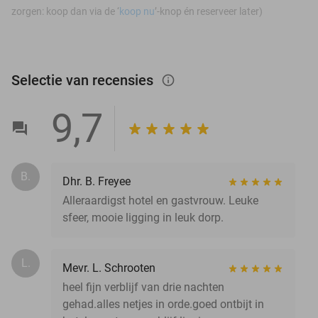
zorgen: koop dan via de ‘
koop nu
’-knop én reserveer later)
Selectie van recensies
info_outlined
9,7
B.
Dhr. B. Freyee
Alleraardigst hotel en gastvrouw. Leuke
sfeer, mooie ligging in leuk dorp.
L.
Mevr. L. Schrooten
heel fijn verblijf van drie nachten
gehad.alles netjes in orde.goed ontbijt in