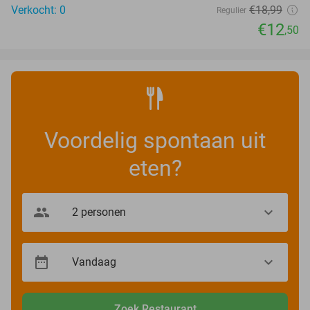
Verkocht: 0
€18
,99
Regulier
€12
,50
Voordelig spontaan uit
eten?
Zoek Restaurant