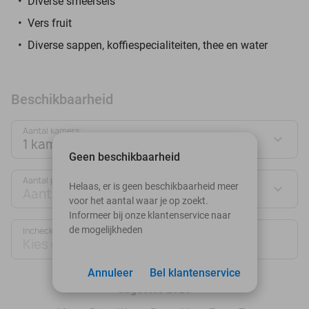
Diverse smeersels
Vers fruit
Diverse sappen, koffiespecialiteiten, thee en water
Beschikbaarheid
Aantal kamers:
1 kamer
Geen beschikbaarheid
Aantal personen:
Helaas, er is geen beschikbaarheid meer
Aantal personen
voor het aantal waar je op zoekt.
Informeer bij onze klantenservice naar
de mogelijkheden
Inchecken
Uitchecken
Kies datum
Kies datum
Annuleer
Bel klantenservice
augustus 2026