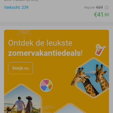
Verkocht: 239
€69
Regulier
€41
,90
Ontdek de leukste
zomervakantiedeals
!
Bekijk nu