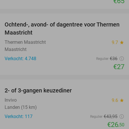
€65
favorite_border
Ochtend-, avond- of dagentree voor Thermen
25%
Maastricht
Thermen Maastricht
9.7
star
Maastricht
Verkocht: 4.748
€36
Regulier
€27
favorite_border
2- of 3-gangen keuzediner
40%
Invivo
9.6
star
Landen (15 km)
Verkocht: 117
€43
,95
Regulier
€26
,50