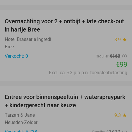
favorite_border
Overnachting voor 2 + ontbijt + late check-out
41%
NEW
in hartje Bree
TODAY
Hotel Brasserie Ingredi
8.9
star
Bree
Verkocht: 0
€168
Regulier
€99
Excl. ca. €3 p.p.p.n. toeristenbelasting
favorite_border
Entree voor binnenspeeltuin + waterspraypark
40%
+ kindergerecht naar keuze
Tarzan & Jane
9.3
star
Heusden-Zolder
Verkocht: 5.738
€23
,10