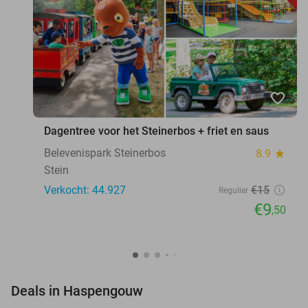
favorite_border
Dagentree voor het Steinerbos + friet en saus
Belevenispark Steinerbos
8.9
star
Stein
Verkocht: 44.927
€15
Regulier
€9
,50
favorite_border
Deals in Haspengouw