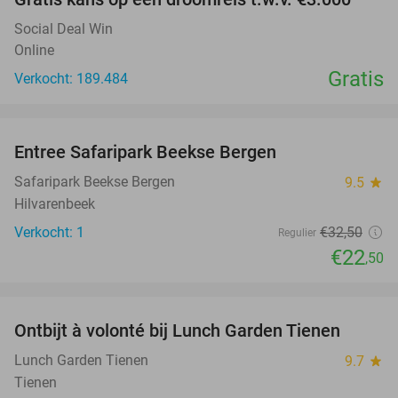
Social Deal Win
Online
Gratis
Verkocht: 189.484
favorite_border
Entree Safaripark Beekse Bergen
31%
NEW
TODAY
Safaripark Beekse Bergen
9.5
star
Hilvarenbeek
Verkocht: 1
€32
,50
Regulier
€22
,50
favorite_border
Ontbijt à volonté bij Lunch Garden Tienen
34%
NEW
TODAY
Lunch Garden Tienen
9.7
star
Tienen