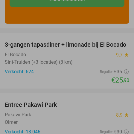
favorite_border
3-gangen tapasdiner + limonade bij El Bocado
26%
El Bocado
9.7
star
Sint-Truiden (+3 locaties) (8 km)
Verkocht: 624
€35
Regulier
€25
,90
favorite_border
Entree Pakawi Park
28%
Pakawi Park
8.9
star
Olmen
Verkocht: 13.046
€30
Regulier