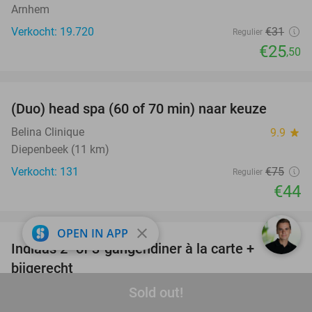
Arnhem
Verkocht: 19.720
€31
Regulier
€25
,50
favorite_border
(Duo) head spa (60 of 70 min) naar keuze
41%
Belina Clinique
9.9
star
Diepenbeek (11 km)
Verkocht: 131
€75
Regulier
€44
favorite_border
close
OPEN IN APP
Indiaas 2- of 3-gangendiner à la carte +
26%
bijgerecht
Sold out!
RAAZ Bilzen
9.8
star
Bilzen-Hoeselt (11 km)