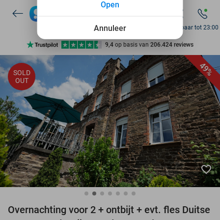
Open
7 dagen per week beschikbaar
10+ miljoen leden
Annuleer
Bereikbaar tot 23:00
9,4
op basis van
206.424 reviews
Ontdek 15.000+ deals
49%
SOLD
7 dagen per week beschikbaar
OUT
10+ miljoen leden
favorite_border
Overnachting voor 2 + ontbijt + evt. fles Duitse