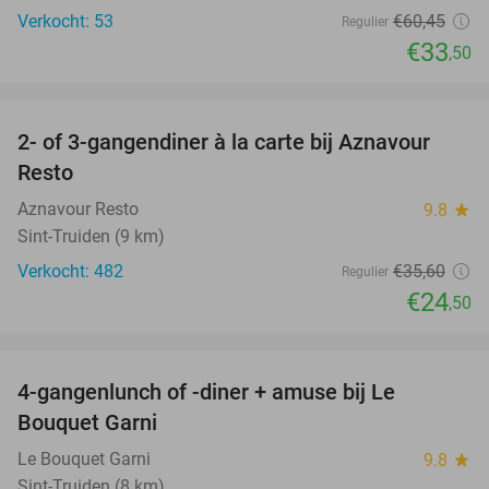
Verkocht: 53
€60
,45
Regulier
€33
,50
favorite_border
2- of 3-gangendiner à la carte bij Aznavour
31%
Resto
Aznavour Resto
9.8
star
Sint-Truiden (9 km)
Verkocht: 482
€35
,60
Regulier
€24
,50
favorite_border
4-gangenlunch of -diner + amuse bij Le
39%
Bouquet Garni
Le Bouquet Garni
9.8
star
Sint-Truiden (8 km)