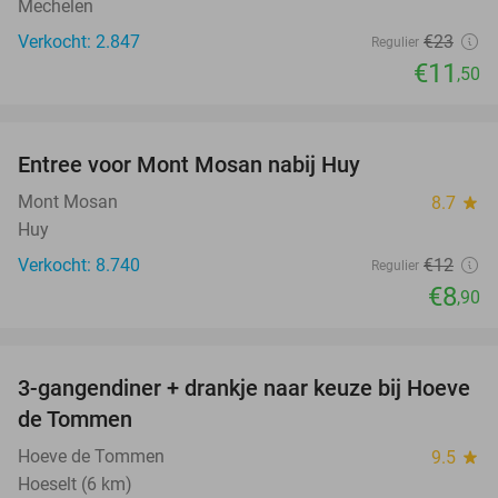
Mechelen
Verkocht: 2.847
€23
Regulier
€11
,50
favorite_border
Entree voor Mont Mosan nabij Huy
26%
Mont Mosan
8.7
star
Huy
Verkocht: 8.740
€12
Regulier
€8
,90
favorite_border
3-gangendiner + drankje naar keuze bij Hoeve
45%
de Tommen
Hoeve de Tommen
9.5
star
Hoeselt (6 km)