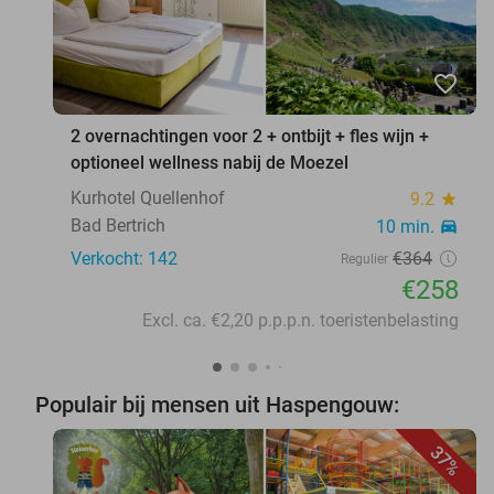
favorite_border
2 overnachtingen voor 2 + ontbijt + fles wijn +
optioneel wellness nabij de Moezel
Kurhotel Quellenhof
9.2
star
Bad Bertrich
10 min.
directions_car
Verkocht: 142
€364
Regulier
€258
Excl. ca. €2,20 p.p.p.n. toeristenbelasting
Populair bij mensen uit Haspengouw:
37%