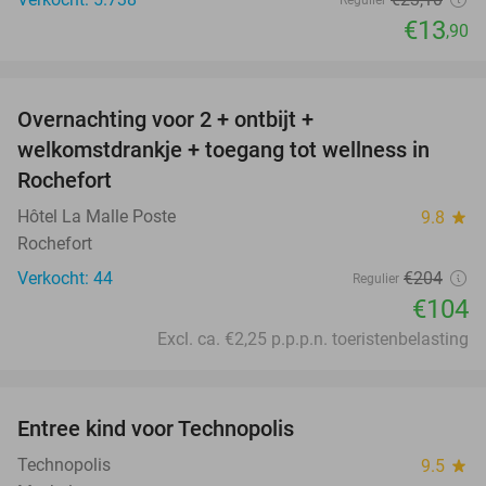
Regulier
€13
,90
favorite_border
Overnachting voor 2 + ontbijt +
49%
welkomstdrankje + toegang tot wellness in
Rochefort
Hôtel La Malle Poste
9.8
star
Rochefort
Verkocht: 44
€204
Regulier
€104
Excl. ca. €2,25 p.p.p.n. toeristenbelasting
favorite_border
Entree kind voor Technopolis
50%
Technopolis
9.5
star