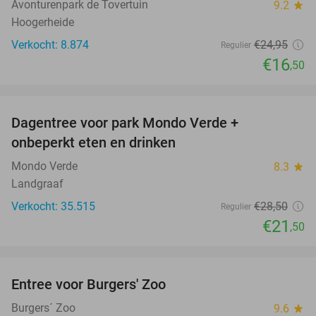
Avonturenpark de Tovertuin
9.2
star
Hoogerheide
Verkocht: 8.874
€24
,95
Regulier
€16
,50
favorite_border
Dagentree voor park Mondo Verde +
25%
onbeperkt eten en drinken
Mondo Verde
8.3
star
Landgraaf
Verkocht: 35.515
€28
,50
Regulier
€21
,50
favorite_border
Entree voor Burgers' Zoo
18%
Burgers´ Zoo
9.6
star