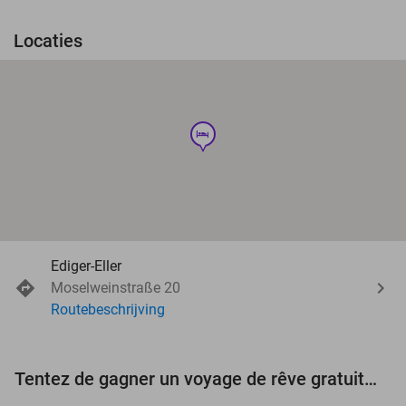
Locaties
hotel
Ediger-Eller
Moselweinstraße 20
Routebeschrijving
Tentez de gagner un voyage de rêve gratuit d'une valeur de 3.000 € !