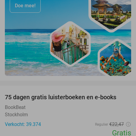
Doe mee!
favorite_border
100%
75 dagen gratis luisterboeken en e-books
BookBeat
Stockholm
Verkocht: 39.374
€22
,47
Regulier
Gratis