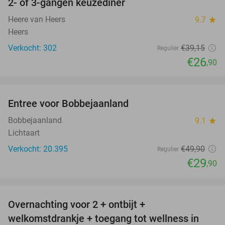
2- of 3-gangen keuzediner
31%
Heere van Heers
9.7
star
Heers
Verkocht: 302
€39
,15
Regulier
€26
,90
favorite_border
Entree voor Bobbejaanland
40%
Bobbejaanland
9.1
star
Lichtaart
Verkocht: 20.395
€49
,90
Regulier
€29
,90
favorite_border
Overnachting voor 2 + ontbijt +
49%
welkomstdrankje + toegang tot wellness in