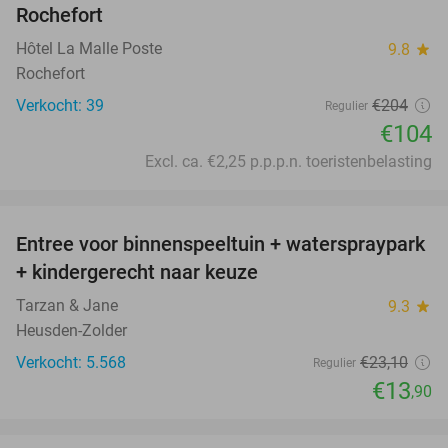
Rochefort
Hôtel La Malle Poste
9.8
star
Rochefort
Verkocht: 39
€204
Regulier
€104
Excl. ca. €2,25 p.p.p.n. toeristenbelasting
favorite_border
Entree voor binnenspeeltuin + waterspraypark
40%
+ kindergerecht naar keuze
Tarzan & Jane
9.3
star
Heusden-Zolder
Verkocht: 5.568
€23
,10
Regulier
€13
,90