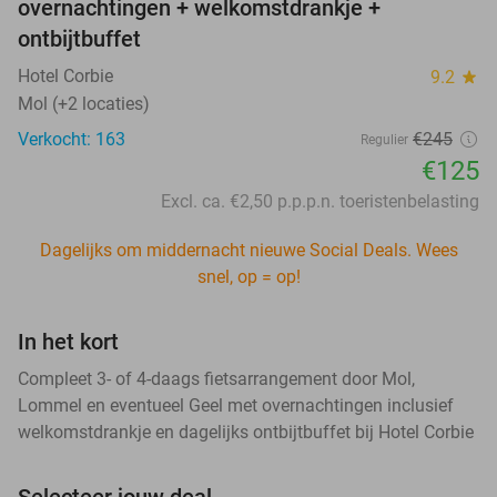
overnachtingen + welkomstdrankje +
ontbijtbuffet
Hotel Corbie
9.2
star
Mol (+2 locaties)
Verkocht: 163
€245
Regulier
€125
Excl. ca. €2,50 p.p.p.n. toeristenbelasting
Dagelijks om middernacht nieuwe Social Deals. Wees
snel, op = op!
In het kort
Compleet 3- of 4-daags fietsarrangement door Mol,
Lommel en eventueel Geel met overnachtingen inclusief
welkomstdrankje en dagelijks ontbijtbuffet bij Hotel Corbie
Selecteer jouw deal