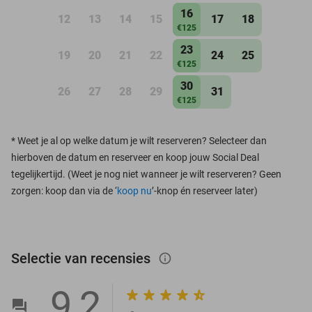
16
12
13
14
15
17
18
€125
23
19
20
21
22
24
25
€125
30
26
27
28
29
31
€125
*
Weet je al op welke datum je wilt reserveren? Selecteer dan
hierboven de datum en reserveer en koop jouw Social Deal
tegelijkertijd. (Weet je nog niet wanneer je wilt reserveren? Geen
zorgen: koop dan via de ‘
koop nu
’-knop én reserveer later)
Selectie van recensies
info_outlined
9,2