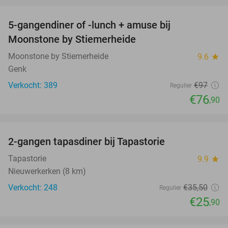
5-gangendiner of -lunch + amuse bij
21%
Moonstone by Stiemerheide
Moonstone by Stiemerheide
9.6
star
Genk
Verkocht: 389
€97
Regulier
€76
,90
favorite_border
2-gangen tapasdiner bij Tapastorie
27%
Tapastorie
9.9
star
Nieuwerkerken (8 km)
Verkocht: 248
€35
,50
Regulier
€25
,90
favorite_border