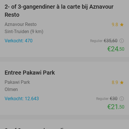
2- of 3-gangendiner à la carte bij Aznavour
31%
Resto
Aznavour Resto
9.8
star
Sint-Truiden (9 km)
Verkocht: 470
€35
,60
Regulier
€24
,50
favorite_border
Entree Pakawi Park
28%
Pakawi Park
8.9
star
Olmen
Verkocht: 12.643
€30
Regulier
€21
,50
favorite_border