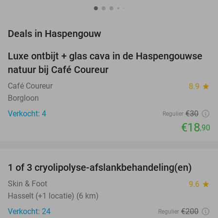
favorite_border
Deals in Haspengouw
Luxe ontbijt + glas cava in de Haspengouwse
37%
NEW
natuur bij Café Coureur
TODAY
Café Coureur
8.9
star
Borgloon
Verkocht: 4
€30
Regulier
€18
,90
favorite_border
1 of 3 cryolipolyse-afslankbehandeling(en)
76%
Skin & Foot
9.6
star
Hasselt (+1 locatie) (6 km)
Verkocht: 24
€200
Regulier