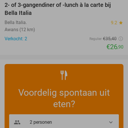
2- of 3-gangendiner of -lunch à la carte bij
24%
NEW
Bella Italia
TODAY
Bella Italia.
9.2
star
Awans (12 km)
Verkocht: 2
€35
,40
Regulier
€26
,90
Voordelig spontaan uit
eten?