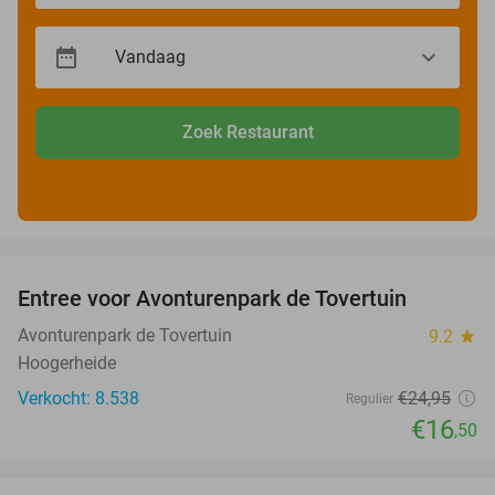
Zoek Restaurant
favorite_border
Entree voor Avonturenpark de Tovertuin
34%
Avonturenpark de Tovertuin
9.2
star
Hoogerheide
Verkocht: 8.538
€24
,95
Regulier
€16
,50
favorite_border