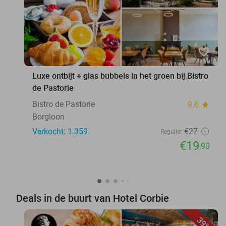
favorite_border
Luxe ontbijt + glas bubbels in het groen bij Bistro
de Pastorie
Bistro de Pastorie
9.6
star
Borgloon
Verkocht: 1.359
€27
Regulier
€19
,90
Deals in de buurt van Hotel Corbie
39%