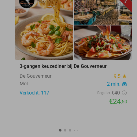
favorite_border
3-gangen keuzediner bij De Gouverneur
De Gouverneur
9.5
star
Mol
2 min.
directions_car
Verkocht: 117
€40
Regulier
€24
,50