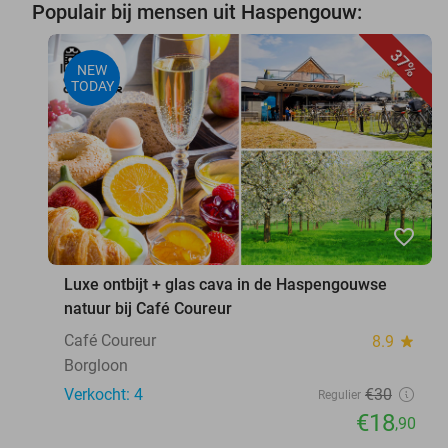
Populair bij mensen uit Haspengouw:
37%
NEW
TODAY
favorite_border
Luxe ontbijt + glas cava in de Haspengouwse
natuur bij Café Coureur
Café Coureur
8.9
star
Borgloon
Verkocht: 4
€30
Regulier
€18
,90