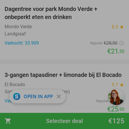
Dagentree voor park Mondo Verde +
25%
onbeperkt eten en drinken
Mondo Verde
8.3
star
Landgraaf
Verkocht: 33.909
€28
,50
Regulier
€21
,50
favorite_border
3-gangen tapasdiner + limonade bij El Bocado
26%
El Bocado
9.7
star
Sint-Truiden (+3 locaties) (8 km)
close
OPEN IN APP
Verkocht: 578
€35
Regulier
€25
,90
favorite_border
€125
shopping_cart
Selecteer deal