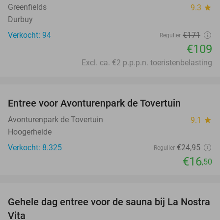
Greenfields
9.3
star
Durbuy
Verkocht: 94
€171
Regulier
€109
Excl. ca. €2 p.p.p.n. toeristenbelasting
favorite_border
Entree voor Avonturenpark de Tovertuin
34%
Avonturenpark de Tovertuin
9.1
star
Hoogerheide
Verkocht: 8.325
€24
,95
Regulier
€16
,50
favorite_border
Gehele dag entree voor de sauna bij La Nostra
30%
Vita