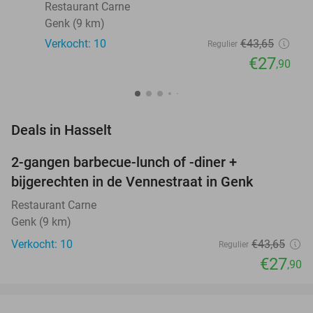
Restaurant Carne
Genk (9 km)
Verkocht: 10
€43
,65
Regulier
€27
,90
favorite_border
Deals in Hasselt
2-gangen barbecue-lunch of -diner +
36%
NEW
bijgerechten in de Vennestraat in Genk
TODAY
Restaurant Carne
Genk (9 km)
Verkocht: 10
€43
,65
Regulier
€27
,90
favorite_border