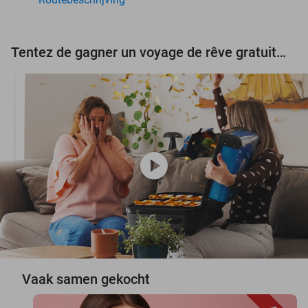
Tentez de gagner un voyage de rêve gratuit d'une valeur de 3.000 € !
play_circle
Vaak samen gekocht