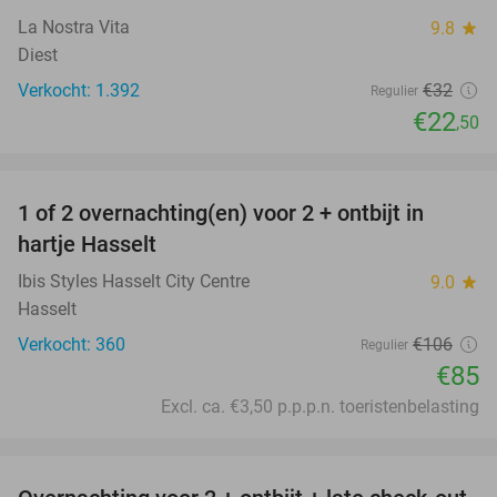
La Nostra Vita
9.8
star
Diest
Verkocht: 1.392
€32
Regulier
€22
,50
favorite_border
1 of 2 overnachting(en) voor 2 + ontbijt in
20%
hartje Hasselt
Ibis Styles Hasselt City Centre
9.0
star
Hasselt
Verkocht: 360
€106
Regulier
€85
Excl. ca. €3,50 p.p.p.n. toeristenbelasting
favorite_border