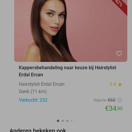
42%
favorite_border
Kappersbehandeling naar keuze bij Hairstylist
Erdal Ercan
Hairstylist Erdal Ercan
9.9
star
Genk (11 km)
Verkocht: 232
€60
Regulier
€34
,90
Anderen bekeken ook