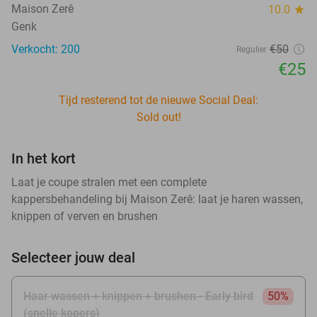
Maison Zerê
10.0
star
Genk
Verkocht: 200
€50
Regulier
€25
Tijd resterend tot de nieuwe Social Deal:
Sold out!
In het kort
Laat je coupe stralen met een complete
kappersbehandeling bij Maison Zerê: laat je haren wassen,
knippen of verven en brushen
Selecteer jouw deal
Haar wassen + knippen + brushen - Early bird
50%
(snelle kopers)