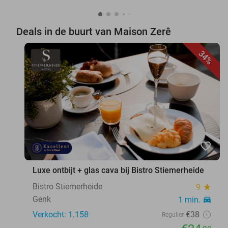
Deals in de buurt van Maison Zerê
34%
favorite_border
Luxe ontbijt + glas cava bij Bistro Stiemerheide
Bistro Stiemerheide
9
star
Genk
1 min.
directions_car
Verkocht: 1.158
€38
Regulier