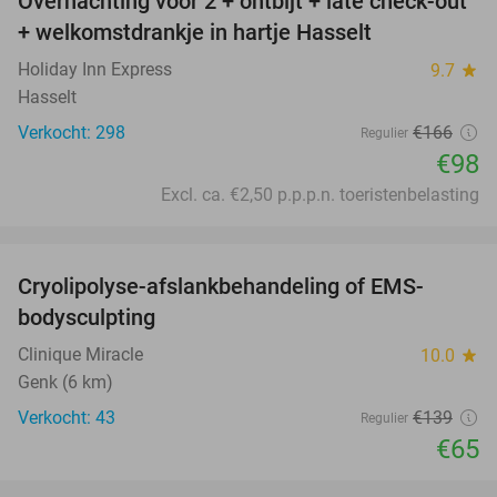
Overnachting voor 2 + ontbijt + late check-out
41%
+ welkomstdrankje in hartje Hasselt
Holiday Inn Express
9.7
star
Hasselt
Verkocht: 298
€166
Regulier
€98
Excl. ca. €2,50 p.p.p.n. toeristenbelasting
favorite_border
Cryolipolyse-afslankbehandeling of EMS-
53%
bodysculpting
Clinique Miracle
10.0
star
Genk (6 km)
Verkocht: 43
€139
Regulier
€65
favorite_border