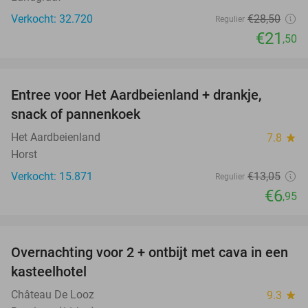
Verkocht: 32.720
€28
,50
Regulier
€21
,50
favorite_border
Entree voor Het Aardbeienland + drankje,
47%
snack of pannenkoek
Het Aardbeienland
7.8
star
Horst
Verkocht: 15.871
€13
,05
Regulier
€6
,95
favorite_border
Overnachting voor 2 + ontbijt met cava in een
48%
kasteelhotel
Château De Looz
9.3
star