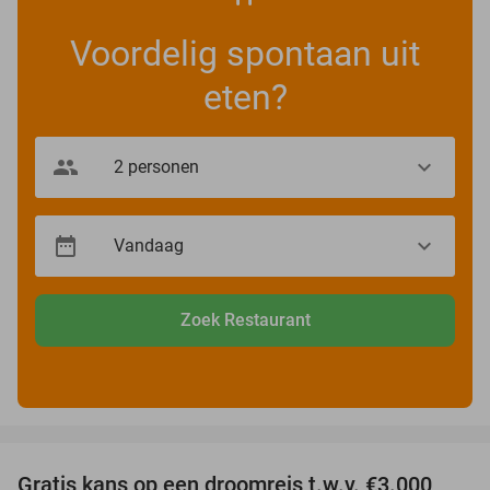
Voordelig spontaan uit
eten?
Zoek Restaurant
favorite_border
Gratis kans op een droomreis t.w.v. €3.000