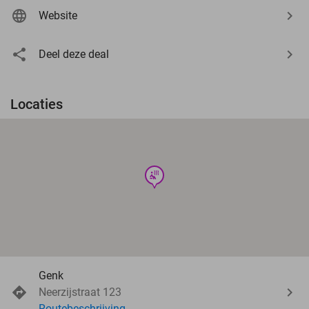
Website
Deel deze deal
Locaties
wellness
Genk
Neerzijstraat 123
Routebeschrijving