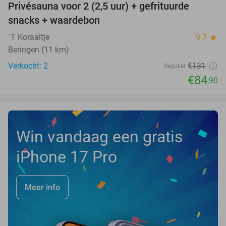
Privésauna voor 2 (2,5 uur) + gefrituurde
35%
NEW
snacks + waardebon
TODAY
´T Koraaltje
9.7
star
Beringen (11 km)
Verkocht: 2
€131
Regulier
€84
,90
Win vandaag een gratis
iPhone 17 Pro
Meer info