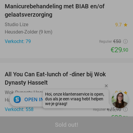
Manicurebehandeling met BIAB en/of
40%
gelaatsverzorging
Studio Lize
9.7
star
Heusden-Zolder (9 km)
Verkocht: 79
€50
Regulier
€29
,90
favorite_border
All You Can Eat-lunch of -diner bij Wok
20%
Dynasty Hasselt
Wok Dynasty Hasselt
9.2
star
close
OPEN IN APP
Hasselt
Verkocht: 558
€25
,90
Regulier
€20
,70
Sold out!
favorite_border