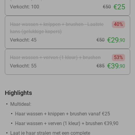
€25
Verkocht: 100
€50
Haar wassen + knippen + brushen - Laatste
40%
kans (gelukkige kopers)
€29
Verkocht: 45
€50
,90
Haar wassen + verven (1 kleur) + brushen
53%
€39
Verkocht: 55
€85
,90
Highlights
Multideal:
Haar wassen + knippen + brushen vanaf €25
Haar wassen + verven (1 kleur) + brushen €39,90
Laat je haar stralen met een complete