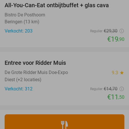
All-You-Can-Eat ontbijtbuffet + glas cava
32%
Bistro De Posthoorn
Beringen (13 km)
Verkocht: 203
€29
,30
Regulier
€19
,90
favorite_border
Entree voor Ridder Muis
22%
NEW
TODAY
De Grote Ridder Muis Doe-Expo
9.3
star
Diest (+2 locaties)
Verkocht: 312
€14
,70
Regulier
€11
,50