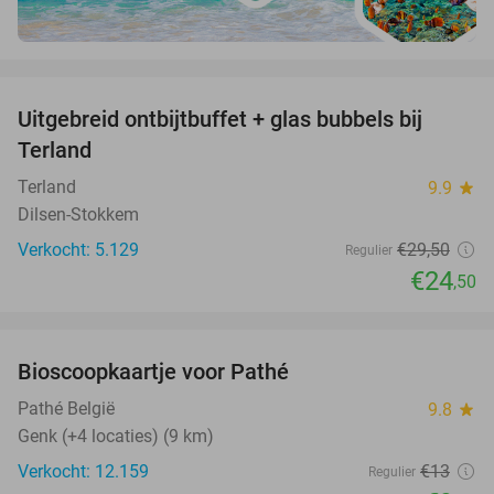
favorite_border
Uitgebreid ontbijtbuffet + glas bubbels bij
17%
Terland
Terland
9.9
star
Dilsen-Stokkem
Verkocht: 5.129
€29
,50
Regulier
€24
,50
favorite_border
Bioscoopkaartje voor Pathé
27%
Pathé België
9.8
star
Genk (+4 locaties) (9 km)
Verkocht: 12.159
€13
Regulier