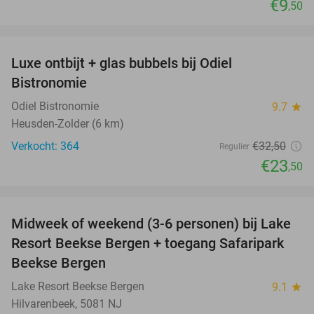
€9
,50
favorite_border
Luxe ontbijt + glas bubbels bij Odiel
28%
Bistronomie
Odiel Bistronomie
9.7
star
Heusden-Zolder (6 km)
Verkocht: 364
€32
,50
Regulier
€23
,50
favorite_border
Midweek of weekend (3-6 personen) bij Lake
53%
Resort Beekse Bergen + toegang Safaripark
Beekse Bergen
Lake Resort Beekse Bergen
9.1
star
Hilvarenbeek, 5081 NJ