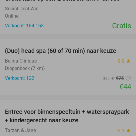
Social Deal Win
Online
Gratis
Verkocht: 184.163
favorite_border
(Duo) head spa (60 of 70 min) naar keuze
41%
Belina Clinique
9.9
star
Diepenbeek (7 km)
Verkocht: 122
€75
Regulier
€44
favorite_border
Entree voor binnenspeeltuin + waterspraypark
40%
+ kindergerecht naar keuze
Tarzan & Jane
9.3
star