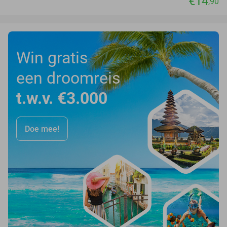
€14
,90
Win gratis
een droomreis
t.w.v. €3.000
Doe mee!