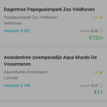
Dagentree Papegaaienpark Zoo Veldhoven
26%
Papegaaienpark Zoo Veldhoven
9.4
star
Veldhoven
Verkocht: 9.252
€18
Regulier
€13
,25
favorite_border
Avondentree zwemparadijs Aqua Mundo De
15%
Vossemeren
Aqua Mundo Vossemeren
9.3
star
Lommel
Verkocht: 6.199
€13
Regulier
€11
favorite_border