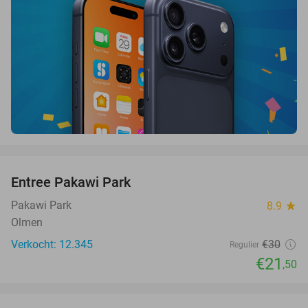
favorite_border
Entree Pakawi Park
28%
Pakawi Park
8.9
star
Olmen
Verkocht: 12.345
€30
Regulier
€21
,50
favorite_border