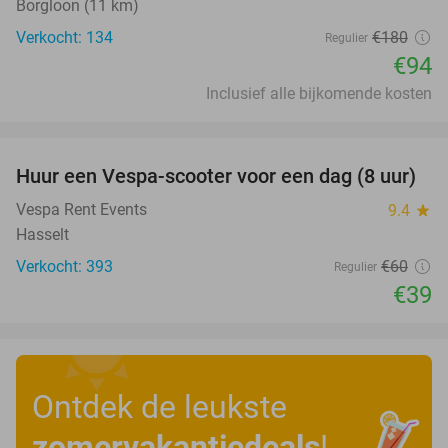
Borgloon (11 km)
Verkocht: 134
€180
Regulier
€94
Inclusief alle bijkomende kosten
favorite_border
Huur een Vespa-scooter voor een dag (8 uur)
35%
Vespa Rent Events
9.4
star
Hasselt
Verkocht: 393
€60
Regulier
€39
Ontdek de leukste
zomervakantiedeals
!