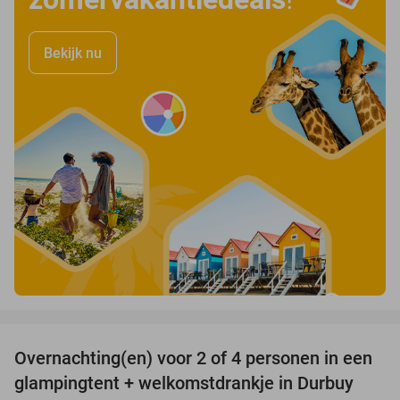
Bekijk nu
favorite_border
Overnachting(en) voor 2 of 4 personen in een
36%
glampingtent + welkomstdrankje in Durbuy