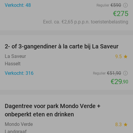
Verkocht: 48
€590
Regulier
€275
Excl. ca. €2,65 p.p.p.n. toeristenbelasting
favorite_border
2- of 3-gangendiner à la carte bij La Saveur
42%
La Saveur
9.5
star
Hasselt
Verkocht: 316
€51
,90
Regulier
€29
,90
favorite_border
Dagentree voor park Mondo Verde +
25%
onbeperkt eten en drinken
Mondo Verde
8.3
star
Landgraaf