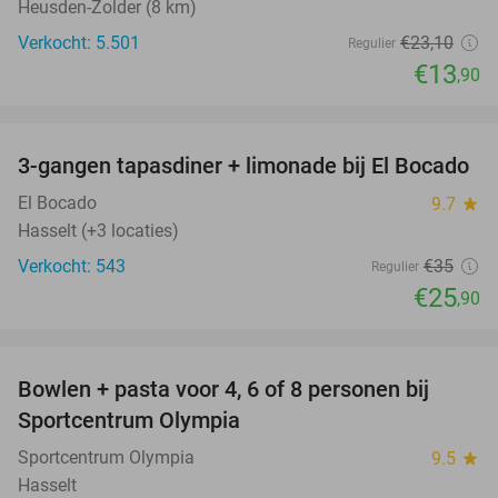
Heusden-Zolder (8 km)
Verkocht: 5.501
€23
,10
Regulier
€13
,90
favorite_border
3-gangen tapasdiner + limonade bij El Bocado
26%
El Bocado
9.7
star
Hasselt (+3 locaties)
Verkocht: 543
€35
Regulier
€25
,90
favorite_border
Bowlen + pasta voor 4, 6 of 8 personen bij
38%
Sportcentrum Olympia
Sportcentrum Olympia
9.5
star
Hasselt