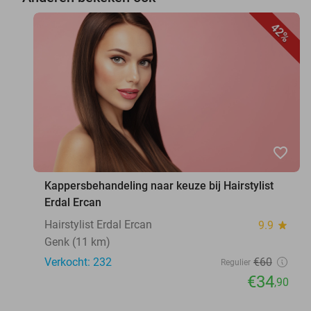
42%
favorite_border
Kappersbehandeling naar keuze bij Hairstylist
Erdal Ercan
Hairstylist Erdal Ercan
9.9
star
Genk (11 km)
Verkocht: 232
€60
Regulier
€34
,90