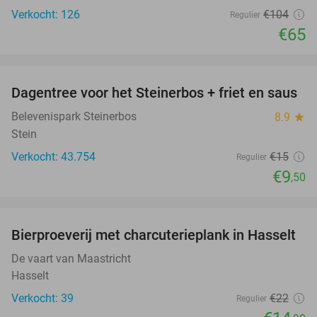
Verkocht: 126
€104
Regulier
€65
favorite_border
Dagentree voor het Steinerbos + friet en saus
37%
Belevenispark Steinerbos
8.9
star
Stein
Verkocht: 43.754
€15
Regulier
€9
,50
favorite_border
Bierproeverij met charcuterieplank in Hasselt
32%
De vaart van Maastricht
Hasselt
Verkocht: 39
€22
Regulier