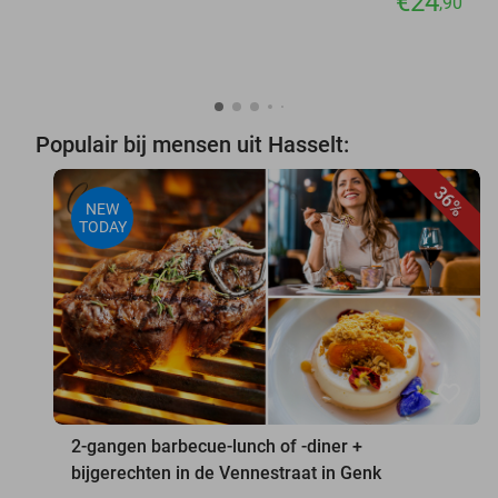
€24
,90
Populair bij mensen uit Hasselt:
36%
NEW
TODAY
favorite_border
2-gangen barbecue-lunch of -diner +
bijgerechten in de Vennestraat in Genk