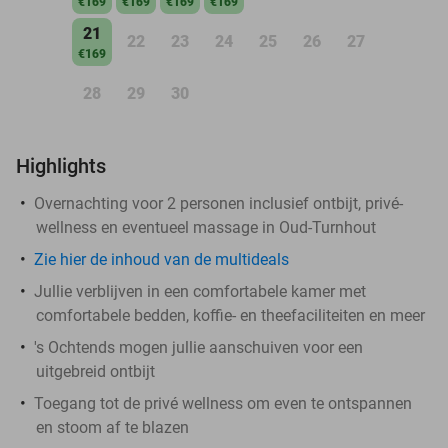
€169
€169
€169
€169
21
22
23
24
25
26
27
€169
28
29
30
Highlights
Overnachting voor 2 personen inclusief ontbijt, privé-
wellness en eventueel massage in Oud-Turnhout
Zie hier de inhoud van de multideals
Jullie verblijven in een comfortabele kamer met
comfortabele bedden, koffie- en theefaciliteiten en meer
's Ochtends mogen jullie aanschuiven voor een
uitgebreid ontbijt
Toegang tot de privé wellness om even te ontspannen
en stoom af te blazen