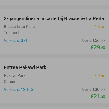
favorite_border
3-gangendiner à la carte bij Brasserie La Perla
47%
Brasserie La Perla
9.6
star
Turnhout
Verkocht: 371
€56
Regulier
€29
,90
favorite_border
Entree Pakawi Park
28%
Pakawi Park
8.9
star
Olmen
Verkocht: 12.106
€30
Regulier
€21
,50
favorite_border