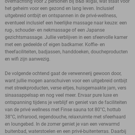
overnachting voor 2 personen bij B&B Ikigai, wat staat voor
het geheim voor een gezond en lang leven. Inclusief
uitgebreid ontbijt en ontspannen in de privé-wellness,
eventueel inclusief een heerlijke massage naar keuze: een
rug-, schouder- en nekmassage of een Japanse
gezichtsmassage. Jullie verblijven in een sfeervolle kamer
met een gedeelde of eigen badkamer. Koffie- en
theefaciliteiten, badjassen, handdoeken, doucheproducten
en wifi zijn aanwezig.
De volgende ochtend gaat de verwennerij gewoon door,
want jullie mogen aanschuiven voor een uitgebreid ontbijt
met streekproducten, verse eitjes, huisgemaakte jam, vers
sinaasappelsap en nog veel meer. Ervaar pure luxe en
ontspanning tijdens je verblijf en geniet van de faciliteiten
van de privé wellness met Finse sauna tot 80°C, hottub
38°C, infrarood, regendouche, relaxruimte met sfeerhaard
en loungebed. In de zomer geniet je van een verwarmd
buitenbad, waterstoelen en een privé-buitenterras. Daarbij