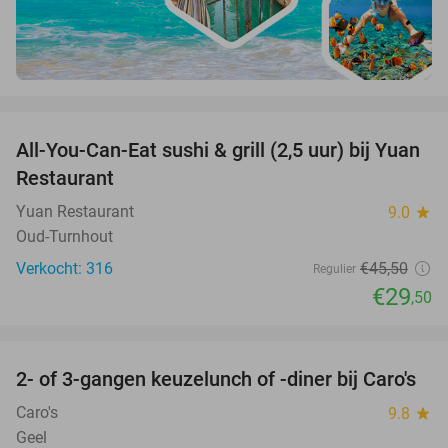
favorite_border
All-You-Can-Eat sushi & grill (2,5 uur) bij Yuan
35%
Restaurant
Yuan Restaurant
9.0
star
Oud-Turnhout
Verkocht: 316
€45
,50
Regulier
€29
,50
favorite_border
2- of 3-gangen keuzelunch of -diner bij Caro's
26%
Caro's
9.8
star
Geel