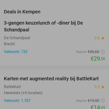
favorite_border
Deals in Kempen
3-gangen keuzelunch of -diner bij De
48%
Schandpaal
De Schandpaal
9.6
star
Brecht
Verkocht: 732
€56
,60
Regulier
€29
,50
favorite_border
Karten met augmented reality bij BattleKart
23%
BattleKart
9.5
star
Herentals (+4 locaties)
Verkocht: 1.787
€19
,50
Regulier
€14
,95