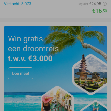
Verkocht: 8.073
€24
,95
Regulier
€16
,50
Win gratis
een droomreis
t.w.v. €3.000
Doe mee!