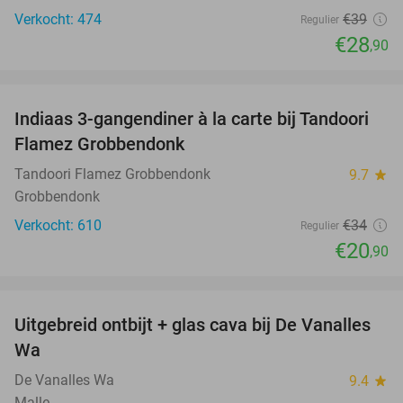
Verkocht: 474
€39
Regulier
€28
,90
favorite_border
Indiaas 3-gangendiner à la carte bij Tandoori
39%
Flamez Grobbendonk
Tandoori Flamez Grobbendonk
9.7
star
Grobbendonk
Verkocht: 610
€34
Regulier
€20
,90
favorite_border
Uitgebreid ontbijt + glas cava bij De Vanalles
35%
Wa
De Vanalles Wa
9.4
star
Malle