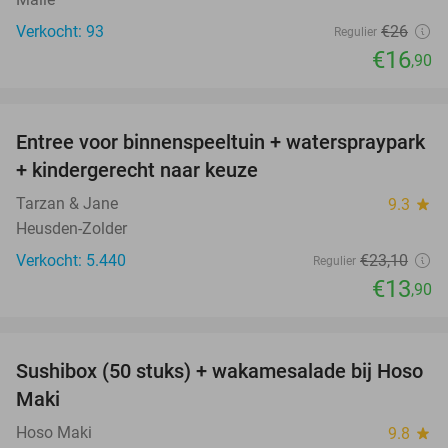
Verkocht: 93
€26
Regulier
€16
,90
favorite_border
Entree voor binnenspeeltuin + waterspraypark
40%
+ kindergerecht naar keuze
Tarzan & Jane
9.3
star
Heusden-Zolder
Verkocht: 5.440
€23
,10
Regulier
€13
,90
favorite_border
Sushibox (50 stuks) + wakamesalade bij Hoso
53%
Maki
Hoso Maki
9.8
star