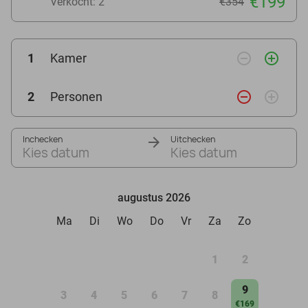
€199
Verkocht: 2
€354
remove_circle_outline
add_circle_outline
1
Kamer
remove_circle_outline
add_circle_outline
2
Personen
Inchecken
Uitchecken
Kies datum
Kies datum
augustus 2026
Ma
Di
Wo
Do
Vr
Za
Zo
1
2
9
3
4
5
6
7
8
€169