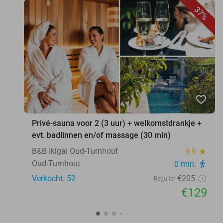
37%
favorite_border
Privé-sauna voor 2 (3 uur) + welkomstdrankje +
evt. badlinnen en/of massage (30 min)
B&B Ikigai Oud-Turnhout
9.9
star
Oud-Turnhout
0 min.
directions_walk
Verkocht: 52
€205
Regulier
€129