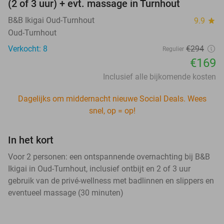
(2 of 3 uur) + evt. massage in Turnhout
B&B Ikigai Oud-Turnhout
9.9
star
Oud-Turnhout
Verkocht: 8
€294
Regulier
€169
Inclusief alle bijkomende kosten
Dagelijks om middernacht nieuwe Social Deals. Wees
snel, op = op!
In het kort
Voor 2 personen: een ontspannende overnachting bij B&B
Ikigai in Oud-Turnhout, inclusief ontbijt en 2 of 3 uur
gebruik van de privé-wellness met badlinnen en slippers en
eventueel massage (30 minuten)