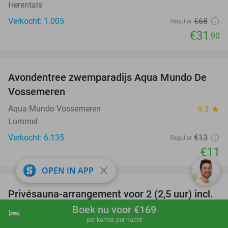
Herentals
Verkocht: 1.005
€68
Regulier
€31
,90
favorite_border
Avondentree zwemparadijs Aqua Mundo De
15%
Vossemeren
Aqua Mundo Vossemeren
9.3
star
Lommel
Verkocht: 6.135
€13
Regulier
€11
favorite_border
close
OPEN IN APP
Privésauna-arrangement voor 2 (2,5 uur) incl.
34%
aperitief + badlinnen en slippers + evt.
Boek nu voor €169
hotel
shopping_cart
Boek nu
navigate_next
borrelplank
per kamer, per nacht