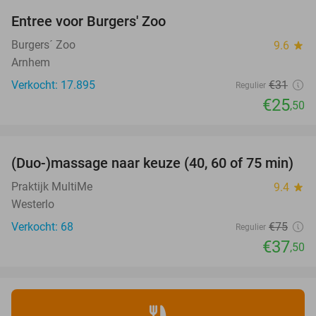
Entree voor Burgers' Zoo
18%
Burgers´ Zoo
9.6
star
Arnhem
Verkocht: 17.895
€31
Regulier
€25
,50
favorite_border
(Duo-)massage naar keuze (40, 60 of 75 min)
50%
Praktijk MultiMe
9.4
star
Westerlo
Verkocht: 68
€75
Regulier
€37
,50