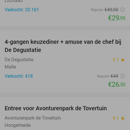
Lichtaart
Verkocht: 20.161
€49
,90
Regulier
€29
,90
favorite_border
4-gangen keuzediner + amuse van de chef bij
46%
De Degustatie
De Degustatie
9.7
star
Malle
Verkocht: 418
€49
Regulier
€26
,50
favorite_border
Entree voor Avonturenpark de Tovertuin
34%
Avonturenpark de Tovertuin
9.1
star
Hoogerheide