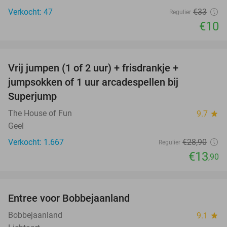
Verkocht: 47
€33
Regulier
€10
favorite_border
Vrij jumpen (1 of 2 uur) + frisdrankje +
52%
jumpsokken of 1 uur arcadespellen bij
Superjump
The House of Fun
9.7
star
Geel
Verkocht: 1.667
€28
,90
Regulier
€13
,90
favorite_border
Entree voor Bobbejaanland
40%
Bobbejaanland
9.1
star