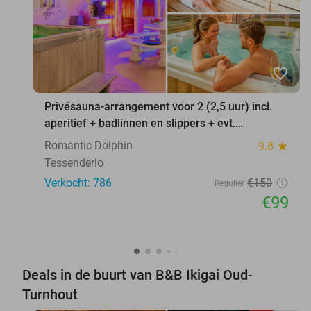
favorite_border
Privésauna-arrangement voor 2 (2,5 uur) incl.
aperitief + badlinnen en slippers + evt.
borrelplank
Romantic Dolphin
9.8
star
Tessenderlo
Verkocht: 786
€150
Regulier
€99
Deals in de buurt van B&B Ikigai Oud-
Turnhout