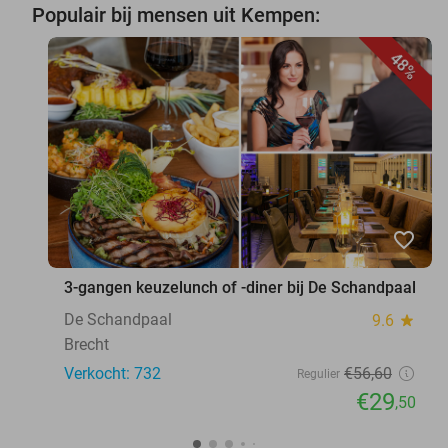
Populair bij mensen uit Kempen:
48%
favorite_border
3-gangen keuzelunch of -diner bij De Schandpaal
De Schandpaal
9.6
star
Brecht
Verkocht: 732
€56
,60
Regulier
€29
,50