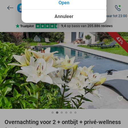
Open
7 dagen per week beschikbaar
10+ miljoen leden
Annuleer
Bereikbaar tot 23:00
9,4
op basis van
205.886 reviews
Ontdek 15.000+ deals
43%
7 dagen per week beschikbaar
10+ miljoen leden
favorite_border
Overnachting voor 2 + ontbijt + privé-wellness