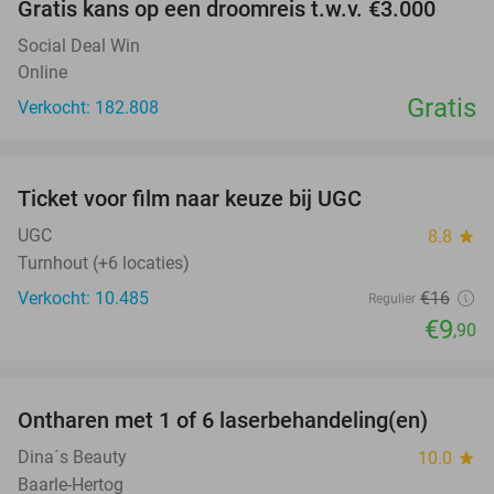
Gratis kans op een droomreis t.w.v. €3.000
Social Deal Win
Online
Gratis
Verkocht: 182.808
favorite_border
Ticket voor film naar keuze bij UGC
38%
UGC
8.8
star
Turnhout (+6 locaties)
Verkocht: 10.485
€16
Regulier
€9
,90
favorite_border
Ontharen met 1 of 6 laserbehandeling(en)
70%
Dina´s Beauty
10.0
star
Baarle-Hertog