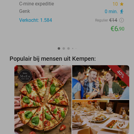
C-mine expeditie
10
star
Genk
0 min.
directions_walk
Verkocht: 1.584
€14
Regulier
€6
,90
Populair bij mensen uit Kempen:
40%
favorite_border