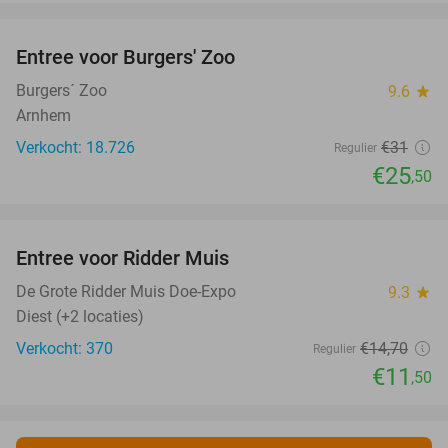
favorite_border
Entree voor Burgers' Zoo
18%
Burgers´ Zoo
9.6
star
Arnhem
Verkocht: 18.726
€31
Regulier
€25
,50
favorite_border
Entree voor Ridder Muis
22%
NEW
TODAY
De Grote Ridder Muis Doe-Expo
9.3
star
Diest (+2 locaties)
Verkocht: 370
€14
,70
Regulier
€11
,50