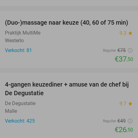
favorite_border
(Duo-)massage naar keuze (40, 60 of 75 min)
50%
Praktijk MultiMe
9.3
star
Westerlo
Verkocht: 81
€75
Regulier
€37
,50
favorite_border
4-gangen keuzediner + amuse van de chef bij
46%
De Degustatie
De Degustatie
9.7
star
Malle
Verkocht: 425
€49
Regulier
€26
,50