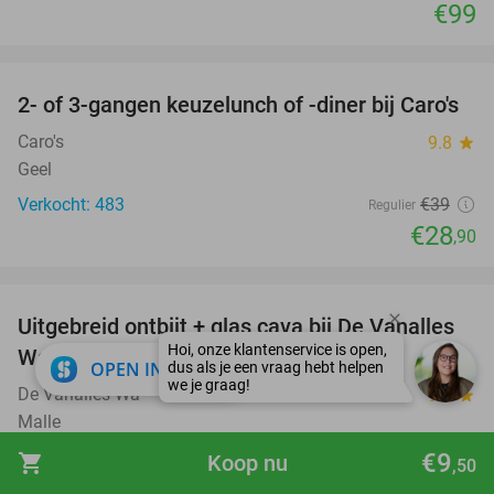
€99
favorite_border
2- of 3-gangen keuzelunch of -diner bij Caro's
26%
Caro's
9.8
star
Geel
Verkocht: 483
€39
Regulier
€28
,90
favorite_border
Uitgebreid ontbijt + glas cava bij De Vanalles
35%
Wa
close
OPEN IN APP
De Vanalles Wa
9.4
star
Malle
Verkocht: 93
€26
€9
Regulier
shopping_cart
Koop nu
,50
€16
,90