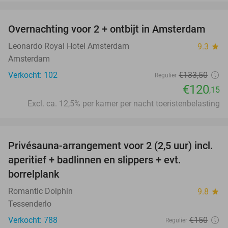
favorite_border
Overnachting voor 2 + ontbijt in Amsterdam
10%
Leonardo Royal Hotel Amsterdam
9.3
star
Amsterdam
Verkocht: 102
€133
,50
Regulier
€120
,15
Excl. ca. 12,5% per kamer per nacht toeristenbelasting
favorite_border
Privésauna-arrangement voor 2 (2,5 uur) incl.
34%
aperitief + badlinnen en slippers + evt.
borrelplank
Romantic Dolphin
9.8
star
Tessenderlo
Verkocht: 788
€150
Regulier