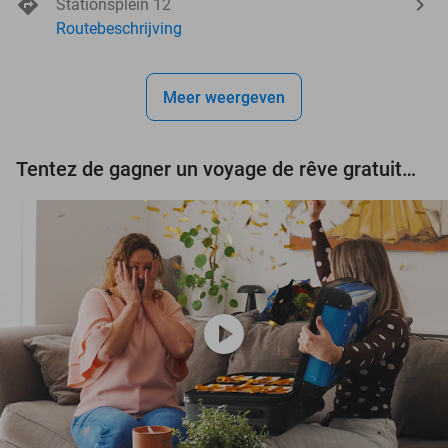
Stationsplein 12
Routebeschrijving
Meer weergeven
Tentez de gagner un voyage de rêve gratuit d'une valeur de 3.000 € !
play_circle