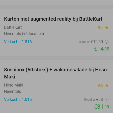
favorite_border
Karten met augmented reality bij BattleKart
23%
BattleKart
9.5
star
Herentals (+4 locaties)
Verkocht: 1.816
€19
,50
Regulier
€14
,95
favorite_border
Sushibox (50 stuks) + wakamesalade bij Hoso
53%
Maki
Hoso Maki
9.8
star
Herentals
Verkocht: 1.016
€68
Regulier
€31
,90