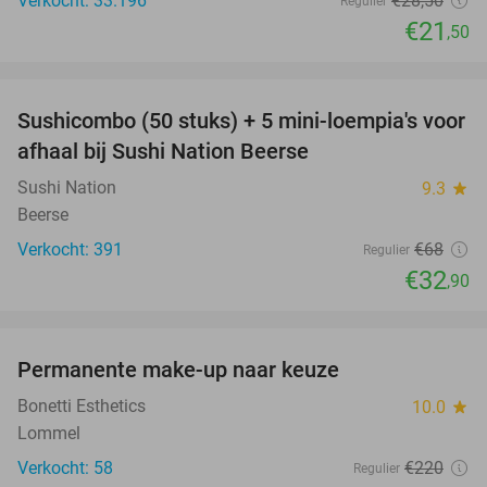
Verkocht: 33.196
€28
,50
Regulier
€21
,50
favorite_border
Sushicombo (50 stuks) + 5 mini-loempia's voor
52%
afhaal bij Sushi Nation Beerse
Sushi Nation
9.3
star
Beerse
Verkocht: 391
€68
Regulier
€32
,90
favorite_border
Permanente make-up naar keuze
32%
Bonetti Esthetics
10.0
star
Lommel
Verkocht: 58
€220
Regulier