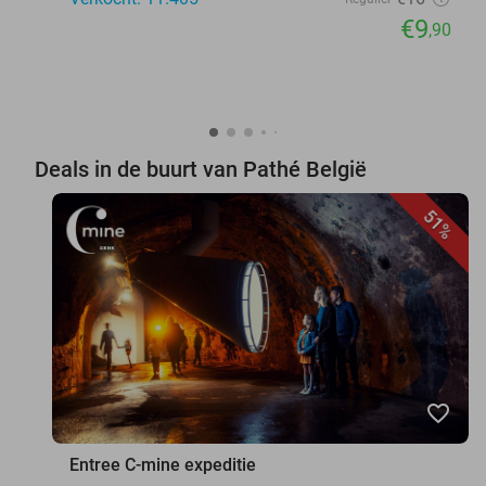
€9
,90
Deals in de buurt van Pathé België
51%
favorite_border
Entree C-mine expeditie