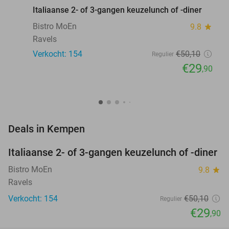
Italiaanse 2- of 3-gangen keuzelunch of -diner
Bistro MoEn
9.8
star
Ravels
Verkocht: 154
€50
,10
Regulier
€29
,90
favorite_border
Deals in Kempen
Italiaanse 2- of 3-gangen keuzelunch of -diner
40%
Bistro MoEn
9.8
star
Ravels
Verkocht: 154
€50
,10
Regulier
€29
,90