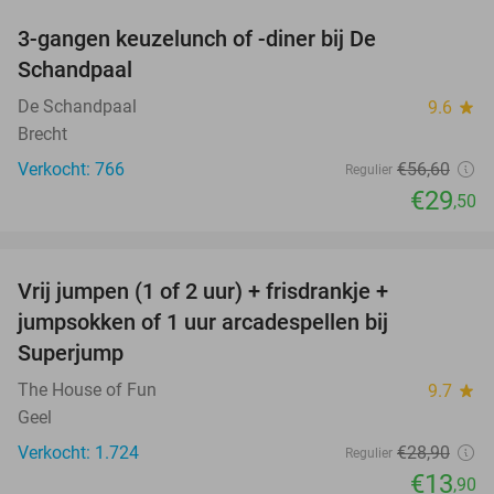
3-gangen keuzelunch of -diner bij De
48%
Schandpaal
De Schandpaal
9.6
star
Brecht
Verkocht: 766
€56
,60
Regulier
€29
,50
favorite_border
Vrij jumpen (1 of 2 uur) + frisdrankje +
52%
jumpsokken of 1 uur arcadespellen bij
Superjump
The House of Fun
9.7
star
Geel
Verkocht: 1.724
€28
,90
Regulier
€13
,90