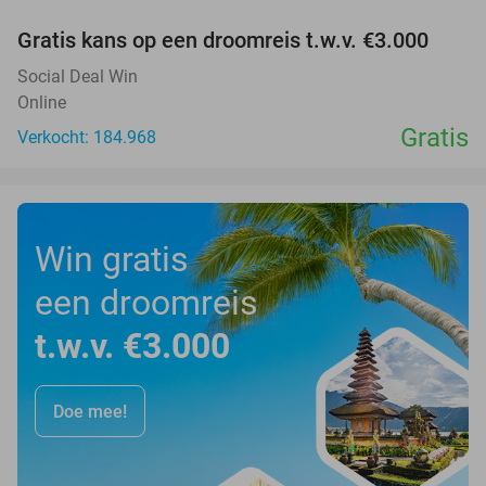
Gratis kans op een droomreis t.w.v. €3.000
Social Deal Win
Online
Gratis
Verkocht: 184.968
Win gratis
een droomreis
t.w.v. €3.000
Doe mee!