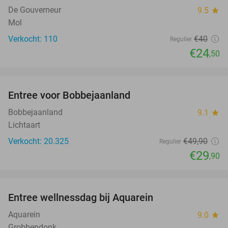
De Gouverneur
9.5
star
Mol
Verkocht: 110
€40
Regulier
€24
,50
favorite_border
Entree voor Bobbejaanland
40%
Bobbejaanland
9.1
star
Lichtaart
Verkocht: 20.325
€49
,90
Regulier
€29
,90
favorite_border
Entree wellnessdag bij Aquarein
33%
Aquarein
9.0
star
Grobbendonk