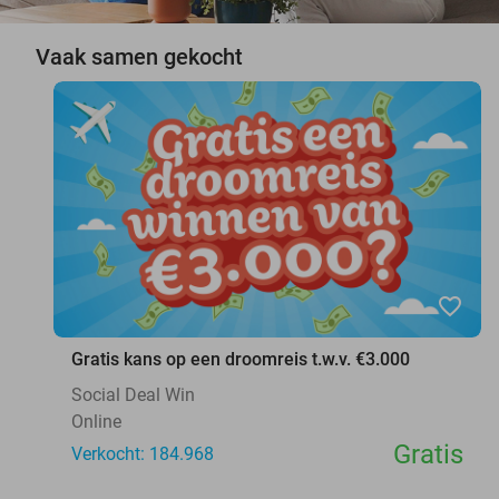
Vaak samen gekocht
favorite_border
Gratis kans op een droomreis t.w.v. €3.000
Social Deal Win
Online
Gratis
Verkocht: 184.968