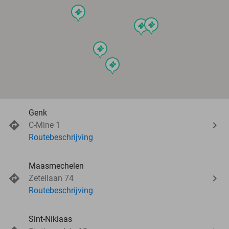
events
events
events
events
events
Genk
C-Mine 1
Routebeschrijving
Maasmechelen
Zetellaan 74
Routebeschrijving
Sint-Niklaas