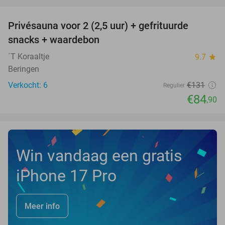
favorite_border
Privésauna voor 2 (2,5 uur) + gefrituurde
35%
NEW
snacks + waardebon
TODAY
´T Koraaltje
9.7
star
Beringen
Verkocht: 6
€131
Regulier
€84
,90
Win vandaag een gratis
iPhone 17 Pro
Meer info