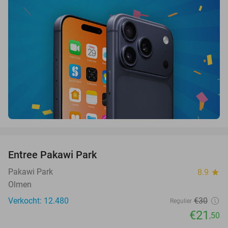
favorite_border
Entree Pakawi Park
28%
Pakawi Park
8.9
star
Olmen
Verkocht: 12.480
€30
Regulier
€21
,50