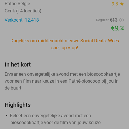
Pathé België
9.8
star
Genk (+4 locaties)
Verkocht: 12.418
€13
Regulier
€9
,50
Dagelijks om middernacht nieuwe Social Deals. Wees
snel, op = op!
In het kort
Ervaar een onvergetelijke avond met een bioscoopkaartje
voor een film naar keuze in een Pathé-bioscoop bij jou in
de buurt
Highlights
Beleef een onvergetelijke avond met een
bioscoopkaartje voor de film van jouw keuze