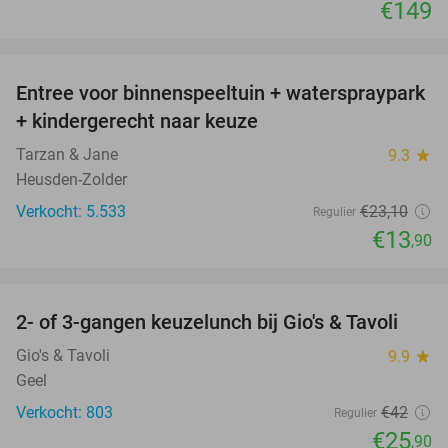
€149
favorite_border
Entree voor binnenspeeltuin + waterspraypark
40%
+ kindergerecht naar keuze
Tarzan & Jane
9.3
star
Heusden-Zolder
Verkocht: 5.533
€23
,10
Regulier
€13
,90
favorite_border
2- of 3-gangen keuzelunch bij Gio's & Tavoli
38%
Gio's & Tavoli
9.9
star
Geel
Verkocht: 803
€42
Regulier
€25
,90