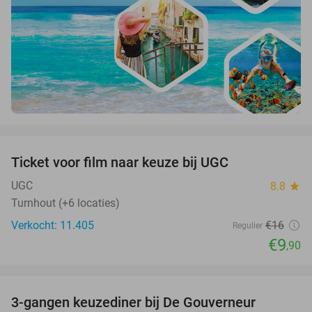
favorite_border
Ticket voor film naar keuze bij UGC
38%
UGC
8.8
star
Turnhout (+6 locaties)
Verkocht: 11.405
€16
Regulier
€9
,90
favorite_border
3-gangen keuzediner bij De Gouverneur
39%