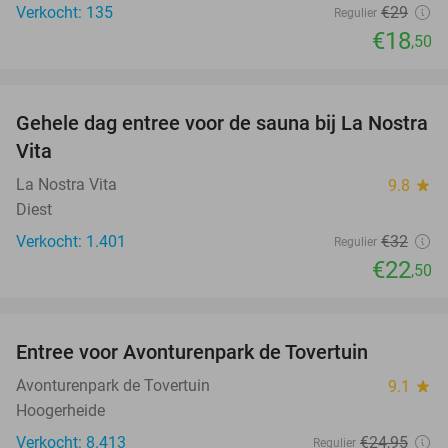
Verkocht: 135
€29
Regulier
€18
,50
favorite_border
Gehele dag entree voor de sauna bij La Nostra
30%
Vita
La Nostra Vita
9.8
star
Diest
Verkocht: 1.401
€32
Regulier
€22
,50
favorite_border
Entree voor Avonturenpark de Tovertuin
34%
Avonturenpark de Tovertuin
9.1
star
Hoogerheide
Verkocht: 8.413
€24
,95
Regulier