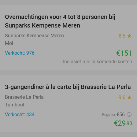
favorite_border
Overnachtingen voor 4 tot 8 personen bij
Sunparks Kempense Meren
Sunparks Kempense Meren
8.5
star
Mol
€151
Verkocht: 976
Inclusief alle bijkomende kosten
favorite_border
3-gangendiner à la carte bij Brasserie La Perla
47%
Brasserie La Perla
9.6
star
Turnhout
Verkocht: 434
€56
Regulier
€29
,90
favorite_border