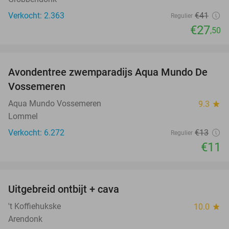
Verkocht: 2.363
€41
Regulier
€27
,50
favorite_border
Avondentree zwemparadijs Aqua Mundo De
15%
Vossemeren
Aqua Mundo Vossemeren
9.3
star
Lommel
Verkocht: 6.272
€13
Regulier
€11
favorite_border
Uitgebreid ontbijt + cava
36%
't Koffiehukske
10.0
star
Arendonk