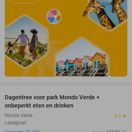
favorite_border
Dagentree voor park Mondo Verde +
25%
onbeperkt eten en drinken
Mondo Verde
8.3
star
Landgraaf