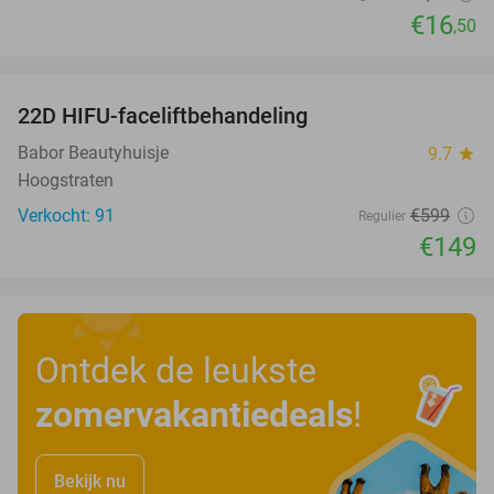
€16
,50
favorite_border
22D HIFU-faceliftbehandeling
75%
Babor Beautyhuisje
9.7
star
Hoogstraten
Verkocht: 91
€599
Regulier
€149
Ontdek de leukste
zomervakantiedeals
!
Bekijk nu