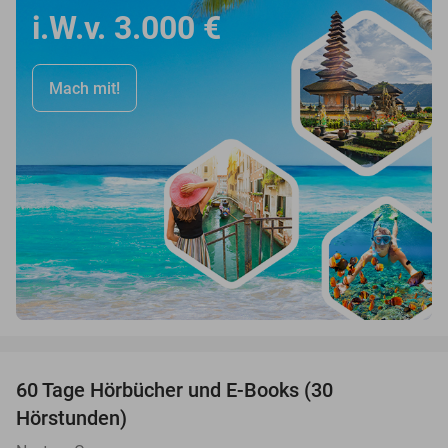
i.W.v. 3.000 €
Mach mit!
favorite_border
60 Tage Hörbücher und E-Books (30
Hörstunden)