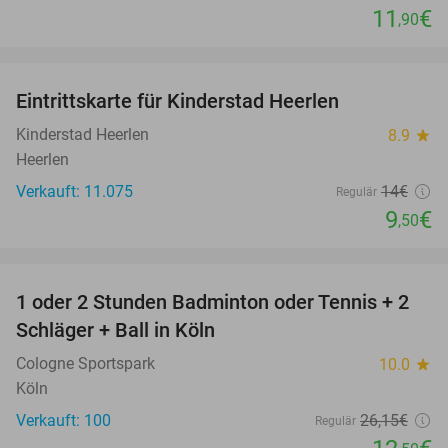
11
€
,90
favorite_border
Eintrittskarte für Kinderstad Heerlen
32%
Kinderstad Heerlen
8.9
star
Heerlen
Verkauft: 11.075
14€
Regulär
9
€
,50
favorite_border
1 oder 2 Stunden Badminton oder Tennis + 2
52%
Schläger + Ball in Köln
Cologne Sportspark
10.0
star
Köln
Verkauft: 100
26
,15
€
Regulär