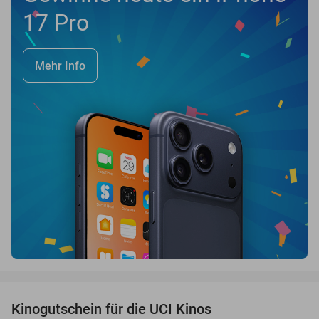
17 Pro
Mehr Info
favorite_border
Kinogutschein für die UCI Kinos
42%