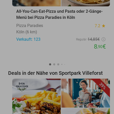
All-You-Can-Eat-Pizza und Pasta oder 2-Gänge-
Menü bei Pizza Paradies in Köln
Pizza Paradies
7.2
star
Köln (6 km)
Verkauft: 123
14
,85
€
Regulär
8
€
,90
Deals in der Nähe von Sportpark ​Villeforst
39%