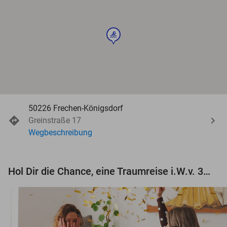
sport
50226 Frechen-Königsdorf
Greinstraße 17
Wegbeschreibung
Hol Dir die Chance, eine Traumreise i.W.v. 3.000 € zu gewinnen!