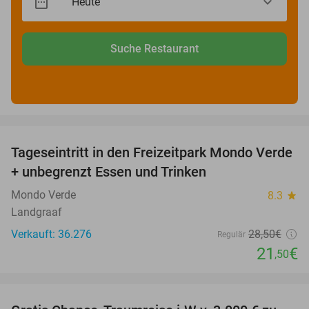
Suche Restaurant
favorite_border
Tageseintritt in den Freizeitpark Mondo Verde
25%
+ unbegrenzt Essen und Trinken
Mondo Verde
8.3
star
Landgraaf
Verkauft: 36.276
28
,50
€
Regulär
21
€
,50
favorite_border