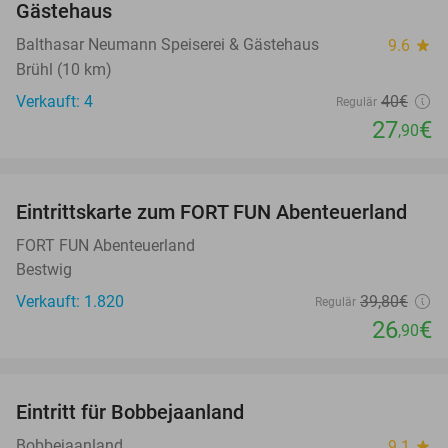
Gästehaus
Balthasar Neumann Speiserei & Gästehaus
9.6
star
Brühl (10 km)
Verkauft: 4
40€
Regulär
27
€
,90
favorite_border
Eintrittskarte zum FORT FUN Abenteuerland
32%
FORT FUN Abenteuerland
Bestwig
Verkauft: 1.820
39
,80
€
Regulär
26
€
,90
favorite_border
Eintritt für Bobbejaanland
46%
Bobbejaanland
9.1
star