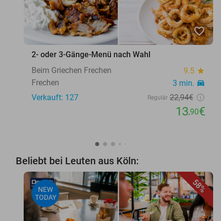
favorite_border
2- oder 3-Gänge-Menü nach Wahl
Beim Griechen Frechen
9.5
star
Frechen
3 min.
directions_car
Verkauft: 127
22
,94
€
Regulär
13
€
,90
Beliebt bei Leuten aus Köln:
58%
NEW
TODAY