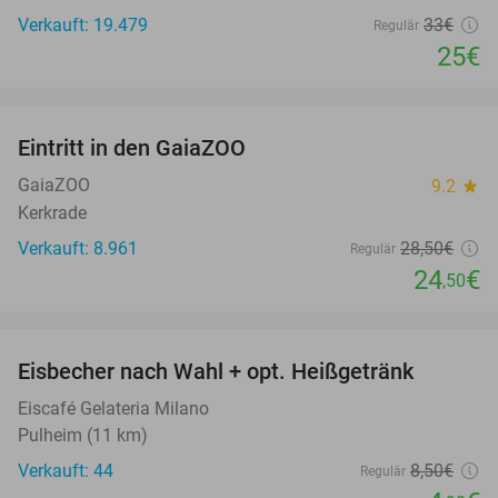
Verkauft: 19.479
33€
Regulär
25€
favorite_border
Eintritt in den GaiaZOO
14%
GaiaZOO
9.2
star
Kerkrade
Verkauft: 8.961
28
,50
€
Regulär
24
€
,50
favorite_border
Eisbecher nach Wahl + opt. Heißgetränk
42%
Eiscafé Gelateria Milano
Pulheim (11 km)
Verkauft: 44
8
,50
€
Regulär