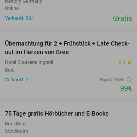
Nextory Germany
Online
Gratis
Verkauft: 964
favorite_border
Übernachtung für 2 + Frühstück + Late Check-
41%
NEW
out im Herzen von Bree
TODAY
Hotel Brasserie Ingredi
8.9
star
Bree
Verkauft: 2
168€
Regulär
99€
favorite_border
100%
75 Tage gratis Hörbücher und E-Books
BookBeat
Stockholm