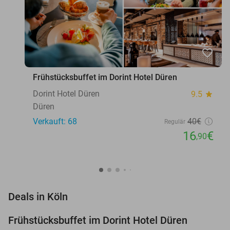
favorite_border
Frühstücksbuffet im Dorint Hotel Düren
Dorint Hotel Düren
9.5
star
Düren
Verkauft: 68
40€
Regulär
16
€
,90
favorite_border
Deals in Köln
Frühstücksbuffet im Dorint Hotel Düren
58%
NEW