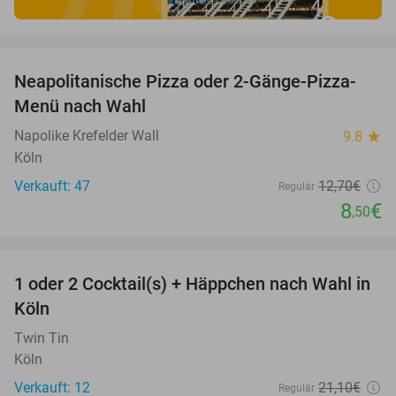
favorite_border
Neapolitanische Pizza oder 2-Gänge-Pizza-
33%
Menü nach Wahl
Napolike Krefelder Wall
9.8
star
Köln
Verkauft: 47
12
,70
€
Regulär
8
€
,50
favorite_border
1 oder 2 Cocktail(s) + Häppchen nach Wahl in
44%
Köln
Twin Tin
Köln
Verkauft: 12
21
,10
€
Regulär