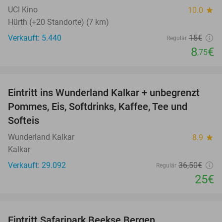
UCI Kino
10.0
star
Hürth (+20 Standorte) (7 km)
Verkauft: 5.440
15€
Regulär
8
€
,75
favorite_border
Eintritt ins Wunderland Kalkar + unbegrenzt
32%
Pommes, Eis, Softdrinks, Kaffee, Tee und
Softeis
Wunderland Kalkar
8.9
star
Kalkar
Verkauft: 29.092
36
,50
€
Regulär
25€
favorite_border
Eintritt Safaripark Beekse Bergen