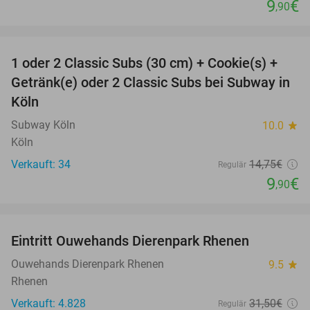
9
€
,90
favorite_border
1 oder 2 Classic Subs (30 cm) + Cookie(s) +
33%
Getränk(e) oder 2 Classic Subs bei Subway in
Köln
Subway Köln
10.0
star
Köln
Verkauft: 34
14
,75
€
Regulär
9
€
,90
favorite_border
Eintritt Ouwehands Dierenpark Rhenen
19%
Ouwehands Dierenpark Rhenen
9.5
star
Rhenen
Verkauft: 4.828
31
,50
€
Regulär