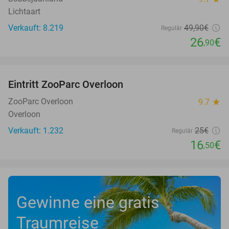
Lichtaart
Verkauft: 8.219
49
,90
€
Regulär
26
€
,90
favorite_border
Eintritt ZooParc Overloon
34%
ZooParc Overloon
9.7
star
Overloon
Verkauft: 1.232
25€
Regulär
16
€
,50
Gewinne eine gratis
Traumreise