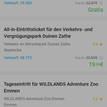
Verkauft: 39.400
22
,47
€
Regulär
Gratis
favorite_border
All-in-Eintrittsticket für den Verkehrs- und
15%
Vergnügungspark Duinen Zathe
Verkeers- en Attractiepark Duinen Zathe
9.8
star
Appelscha
Verkauft: 48.315
23
,50
€
Regulär
19
€
,99
favorite_border
Tageseintritt für WILDLANDS Adventure Zoo
24%
Emmen
WILDLANDS Adventure Zoo Emmen
9.6
star
Emmen