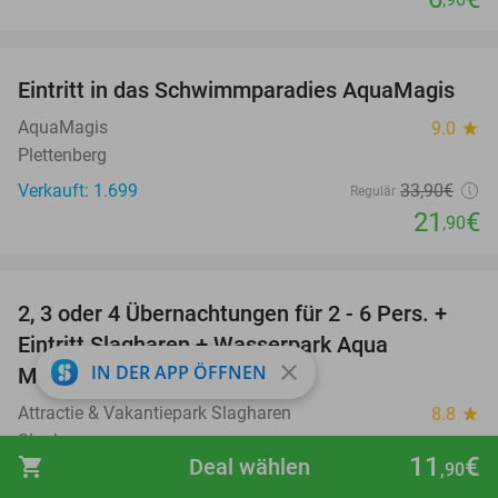
favorite_border
Eintritt in das Schwimmparadies AquaMagis
35%
AquaMagis
9.0
star
Plettenberg
Verkauft: 1.699
33
,90
€
Regulär
21
€
,90
favorite_border
2, 3 oder 4 Übernachtungen für 2 - 6 Pers. +
55%
Eintritt Slagharen + Wasserpark Aqua
close
IN DER APP ÖFFNEN
Mexicana
Attractie & Vakantiepark Slagharen
8.8
star
Slagharen
11
€
shopping_cart
Deal wählen
,90
Verkauft: 1.336
355€
Regulär