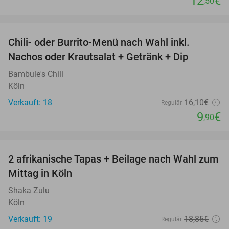
12
€
,50
favorite_border
Chili- oder Burrito-Menü nach Wahl inkl.
39%
Nachos oder Krautsalat + Getränk + Dip
Bambule's Chili
Köln
Verkauft: 18
16
,10
€
Regulär
9
€
,90
favorite_border
2 afrikanische Tapas + Beilage nach Wahl zum
47%
Mittag in Köln
Shaka Zulu
Köln
Verkauft: 19
18
,85
€
Regulär