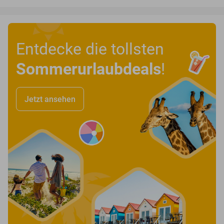
Entdecke die tollsten
Sommerurlaubdeals
!
Jetzt ansehen