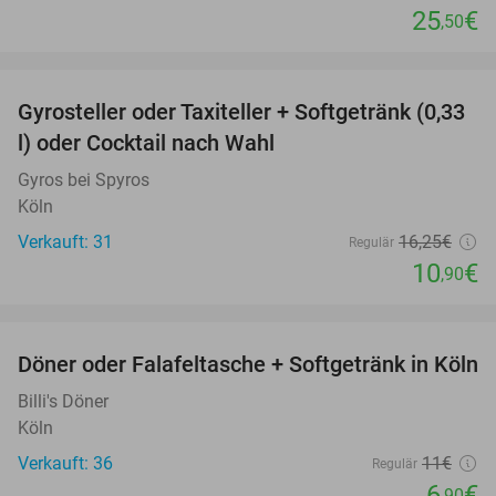
25
€
,50
favorite_border
Gyrosteller oder Taxiteller + Softgetränk (0,33
33%
l) oder Cocktail nach Wahl
Gyros bei Spyros
Köln
Verkauft: 31
16
,25
€
Regulär
10
€
,90
favorite_border
Döner oder Falafeltasche + Softgetränk in Köln
37%
Billi's Döner
Köln
Verkauft: 36
11€
Regulär
6
€
,90