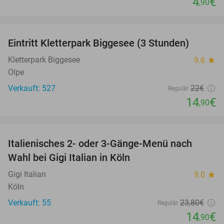
4
€
,90
favorite_border
Eintritt Kletterpark Biggesee (3 Stunden)
32%
Kletterpark Biggesee
9.6
star
Olpe
Verkauft: 527
22€
Regulär
14
€
,90
favorite_border
Italienisches 2- oder 3-Gänge-Menü nach
37%
Wahl bei Gigi Italian in Köln
Gigi Italian
9.0
star
Köln
Verkauft: 55
23
,80
€
Regulär
14
€
,90