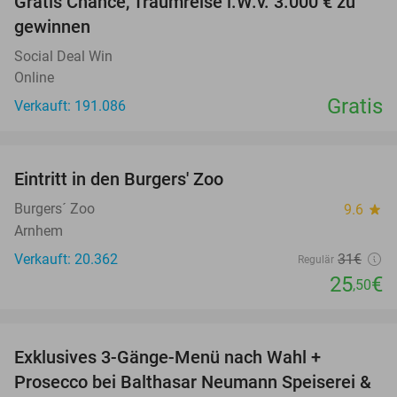
Gratis Chance, Traumreise i.W.v. 3.000 € zu
gewinnen
Social Deal Win
Online
Gratis
Verkauft: 191.086
favorite_border
Eintritt in den Burgers' Zoo
18%
Burgers´ Zoo
9.6
star
Arnhem
Verkauft: 20.362
31€
Regulär
25
€
,50
favorite_border
Exklusives 3-Gänge-Menü nach Wahl +
30%
Prosecco bei Balthasar Neumann Speiserei &