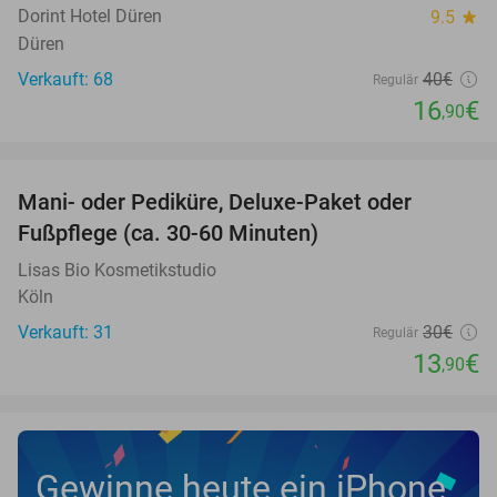
TODAY
Dorint Hotel Düren
9.5
star
Düren
Verkauft: 68
40€
Regulär
16
€
,90
favorite_border
Mani- oder Pediküre, Deluxe-Paket oder
54%
Fußpflege (ca. 30-60 Minuten)
Lisas Bio Kosmetikstudio
Köln
Verkauft: 31
30€
Regulär
13
€
,90
Gewinne heute ein iPhone