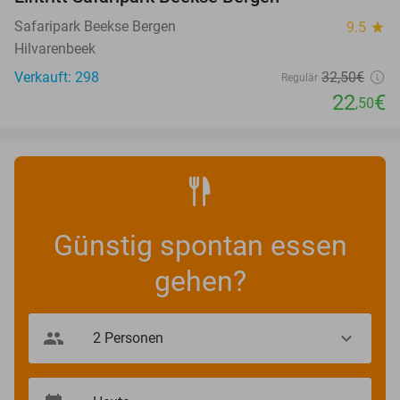
31%
NEW
TODAY
Safaripark Beekse Bergen
9.5
star
Hilvarenbeek
Verkauft: 298
32
,50
€
Regulär
22
€
,50
Günstig spontan essen
gehen?