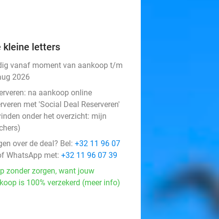
 kleine letters
dig vanaf moment van aankoop t/m
aug 2026
erveren:
na aankoop online
rveren met 'Social Deal Reserveren'
vinden onder het overzicht:
mijn
chers
)
gen over de deal? Bel:
+32 11 96 07
f WhatsApp met:
+32 11 96 07 39
p zonder zorgen, want jouw
koop is 100% verzekerd (meer info)