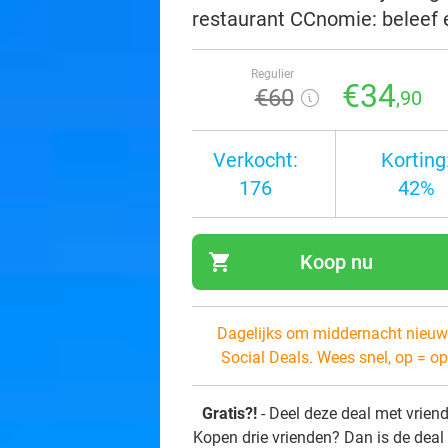
restaurant CCnomie: beleef e
Regulier
€34
€60
,90
Verkocht:
Korting
176
42%
shopping_cart
Koop nu
navi
Dagelijks om middernacht nieuw
Social Deals. Wees snel, op = op
Gratis?!
- Deel deze deal met vrien
Kopen drie vrienden? Dan is de deal