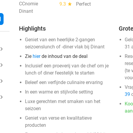
CCnomie
9.3
star
Perfect
Dinant
l
Highlights
Grote
Geniet van een heerlijke 2-gangen
Gel
seizoenslunch of -diner vlak bij Dinant
31 
ard_arrow_right
Zie
hier
de inhoud van de deal
Res
rese
ard_arrow_right
Inclusief een proeverij van de chef om je
(te 
lunch of diner feestelijk te starten
vou
ard_arrow_right
Beleef een verfijnde culinaire ervaring
Vra
In een warme en stijlvolle setting
39
o
ard_arrow_right
Luxe gerechten met smaken van het
Koo
seizoen
aan
Geniet van verse en kwalitatieve
producten