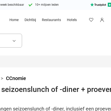
 week beschikbaar
10+ miljoen leden
Home
Dichtbij
Restaurants
Hotels
keyboard_arrow_down
>
CCnomie
seizoenslunch of -diner + proever
ngen seizoenslunch of -diner, inclusief een proeveri