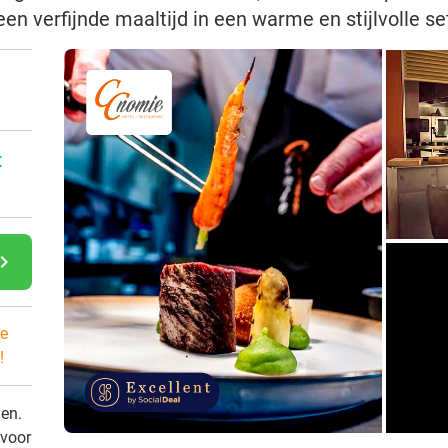
en verfijnde maaltijd in een warme en stijlvolle se
:
gate_next
e
!
den.
 voor