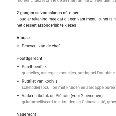
moment, ideaal om te delen met familie of vrienden. Ee
2-gangen seizoenslunch of -diner
Houd er rekening mee dat dit een vast menu is; het is 
het dessert afzonderlijk te kiezen
Amuse
Proeverij van de chef
Hoofdgerecht
Parelhoenfilet
quenelles, asperges, morieljes, aardappel Dauphine
Rugfilet van koolvis
schelpdiersbouillon met kruiden en aardappelpuree
Varkensribstuk uit Piétrain (voor 2 personen)
gekaramelliseerd met kruiden en Chinese saté, gro
Nagerecht