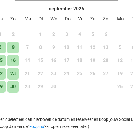
september 2026
Za
Zo
Ma
Di
Wo
Do
Vr
Za
Zo
Ma
1
2
1
2
3
4
5
6
8
9
7
8
9
10
11
12
13
5
5
16
14
15
16
17
18
19
20
12
1
2
23
21
22
23
24
25
26
27
19
2
9
30
28
29
30
26
2
ren? Selecteer dan hierboven de datum en reserveer en koop jouw Social Dea
koop dan via de ‘
koop nu
’-knop én reserveer later)