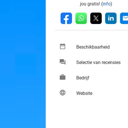
jou gratis! (
info
)
whatsapp
linkedin
fb
mai
date_range
keybo
Beschikbaarheid
chat
keybo
Selectie van recensies
work
keybo
Bedrijf
language
keybo
Website