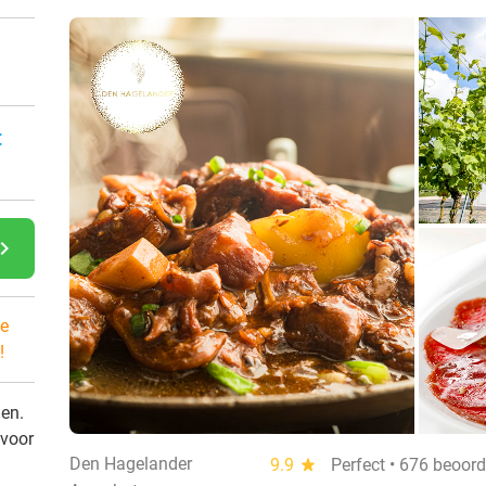
:
gate_next
e
!
den.
 voor
Den Hagelander
9.9
star
Perfect • 676 beoor