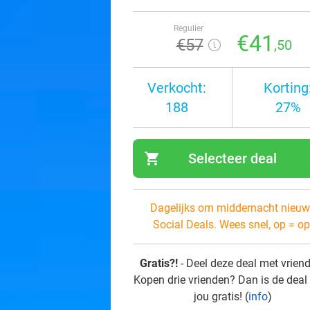
Regulier
€41
€57
,50
Verkocht:
Korting
188
27%
shopping_cart
Selecteer deal
navi
Dagelijks om middernacht nieuw
Social Deals. Wees snel, op = op
Gratis?!
- Deel deze deal met vrien
Kopen drie vrienden? Dan is de deal
jou gratis! (
info
)