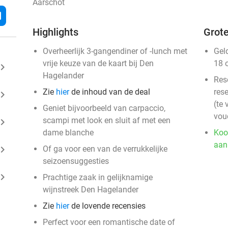
Aarschot
l
Highlights
Grote
Overheerlijk 3-gangendiner of -lunch met
Gel
vrije keuze van de kaart bij Den
18 
ard_arrow_right
Hagelander
Res
Zie
hier
de inhoud van de deal
rese
ard_arrow_right
(te 
Geniet bijvoorbeeld van carpaccio,
vou
scampi met look en sluit af met een
ard_arrow_right
dame blanche
Koo
aan
ard_arrow_right
Of ga voor een van de verrukkelijke
seizoensuggesties
ard_arrow_right
Prachtige zaak in gelijknamige
wijnstreek Den Hagelander
Zie
hier
de lovende recensies
Perfect voor een romantische date of