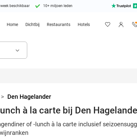
 week beschikbaar
10+ miljoen leden
Home
Dichtbij
Restaurants
Hotels
keyboard_arrow_down
>
Den Hagelander
lunch à la carte bij Den Hagelande
ngendiner of -lunch à la carte inclusief seizoensug
 wijnranken