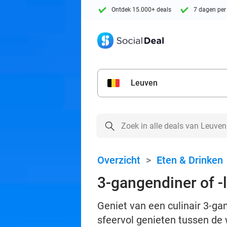
Ontdek 15.000+ deals
7 dagen per
Leuven
Overzicht
>
Eten & Drinken
3-gangendiner of -
Geniet van een culinair 3-ga
sfeervol genieten tussen de