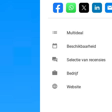
whatsapp
linkedin
fb
mai
list
keybo
Multideal
date_range
keybo
Beschikbaarheid
chat
keybo
Selectie van recensies
work
keybo
Bedrijf
language
keybo
Website