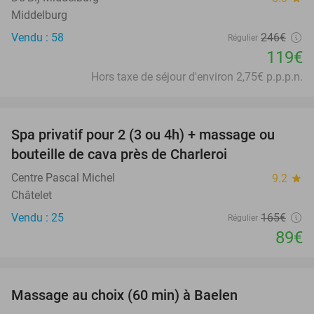
Middelburg
Vendu : 58
246€
Régulier
119€
Hors taxe de séjour d'environ 2,75€ p.p.p.n.
favorite_border
Spa privatif pour 2 (3 ou 4h) + massage ou
46%
bouteille de cava près de Charleroi
Centre Pascal Michel
9.2
star
Châtelet
Vendu : 25
165€
Régulier
89€
favorite_border
Massage au choix (60 min) à Baelen
52%