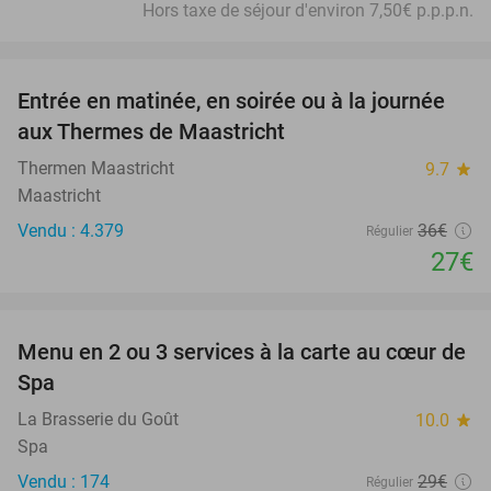
Hors taxe de séjour d'environ 7,50€ p.p.p.n.
favorite_border
Entrée en matinée, en soirée ou à la journée
25%
aux Thermes de Maastricht
Thermen Maastricht
9.7
star
Maastricht
Vendu : 4.379
36€
Régulier
27€
favorite_border
Menu en 2 ou 3 services à la carte au cœur de
35%
Spa
La Brasserie du Goût
10.0
star
Spa
Vendu : 174
29€
Régulier