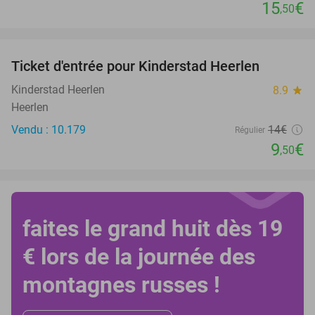
15
€
,50
favorite_border
Ticket d'entrée pour Kinderstad Heerlen
32%
Kinderstad Heerlen
8.9
star
Heerlen
Vendu : 10.179
14€
Régulier
9
€
,50
faites le grand huit dès 19
€ lors de la journée des
montagnes russes !