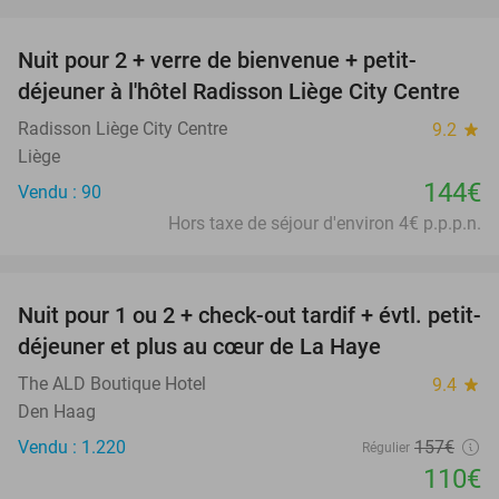
favorite_border
Nuit pour 2 + verre de bienvenue + petit-
déjeuner à l'hôtel Radisson Liège City Centre
Radisson Liège City Centre
9.2
star
Liège
144€
Vendu : 90
Hors taxe de séjour d'environ 4€ p.p.p.n.
favorite_border
Nuit pour 1 ou 2 + check-out tardif + évtl. petit-
30%
déjeuner et plus au cœur de La Haye
The ALD Boutique Hotel
9.4
star
Den Haag
Vendu : 1.220
157€
Régulier
110€