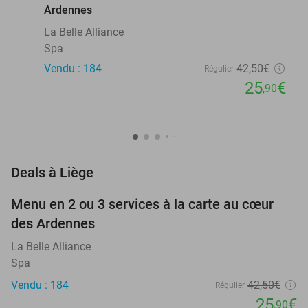
Ardennes
La Belle Alliance
Spa
Vendu : 184
42
,50
€
Régulier
25
€
,90
favorite_border
Deals à Liège
Menu en 2 ou 3 services à la carte au cœur
39%
des Ardennes
La Belle Alliance
Spa
Vendu : 184
42
,50
€
Régulier
25
€
,90