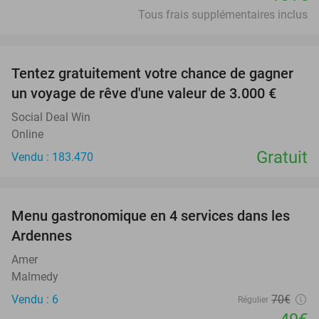
Tous frais supplémentaires inclus
favorite_border
Tentez gratuitement votre chance de gagner
un voyage de rêve d'une valeur de 3.000 €
Social Deal Win
Online
Gratuit
Vendu : 183.470
favorite_border
Menu gastronomique en 4 services dans les
30%
Ardennes
Amer
Malmedy
Vendu : 6
70€
Régulier