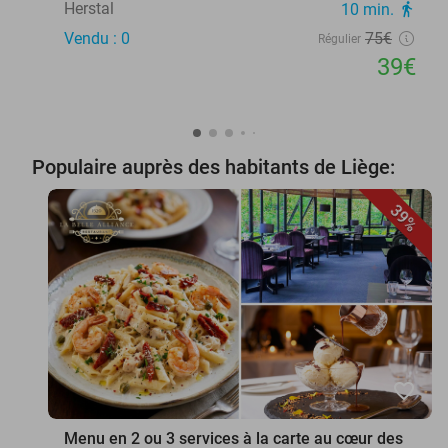
Herstal
10 min.
directions_walk
Vendu : 0
75€
Régulier
39€
Populaire auprès des habitants de Liège:
39%
favorite_border
Menu en 2 ou 3 services à la carte au cœur des