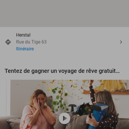
Herstal
Rue du Tige 63
Itinéraire
Tentez de gagner un voyage de rêve gratuit d'une valeur de 3.000 € !
play_circle