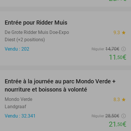
favorite_border
Entrée pour Ridder Muis
22%
NEW
TODAY
De Grote Ridder Muis Doe-Expo
9.3
star
Diest (+2 positions)
Vendu : 202
14
,70
€
Régulier
11
€
,50
favorite_border
Entrée à la journée au parc Mondo Verde +
25%
nourriture et boissons à volonté
Mondo Verde
8.3
star
Landgraaf
Vendu : 32.341
28
,50
€
Régulier
21
€
,50