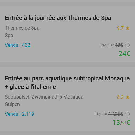
favorite_border
Entrée à la journée aux Thermes de Spa
50%
Thermes de Spa
9.7
star
Spa
Vendu : 432
48€
Régulier
24€
favorite_border
Entrée au parc aquatique subtropical Mosaqua
25%
+ glace à l'italienne
Subtropisch Zwemparadijs Mosaqua
8.2
star
Gulpen
Vendu : 2.119
17
,95
€
Régulier
13
€
,50
favorite_border