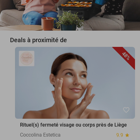
Deals à proximité de
48%
favorite_border
Rituel(s) fermeté visage ou corps près de Liège
Coccolina Estetica
9.9
star