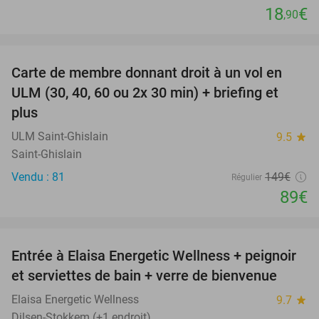
18
€
,90
favorite_border
Carte de membre donnant droit à un vol en
40%
ULM (30, 40, 60 ou 2x 30 min) + briefing et
plus
ULM Saint-Ghislain
9.5
star
Saint-Ghislain
Vendu : 81
149€
Régulier
89€
favorite_border
Entrée à Elaisa Energetic Wellness + peignoir
34%
et serviettes de bain + verre de bienvenue
Elaisa Energetic Wellness
9.7
star
Dilsen-Stokkem (+1 endroit)