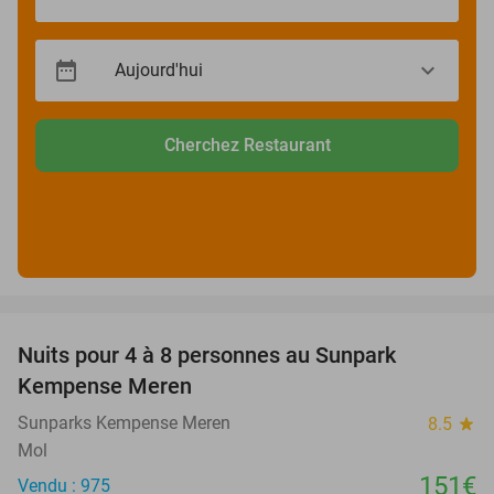
Cherchez Restaurant
favorite_border
Nuits pour 4 à 8 personnes au Sunpark
Kempense Meren
Sunparks Kempense Meren
8.5
star
Mol
151€
Vendu : 975