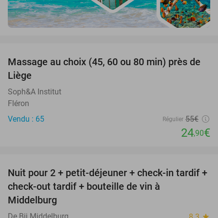
favorite_border
Massage au choix (45, 60 ou 80 min) près de
55%
Liège
Soph&A Institut
Fléron
Vendu : 65
55€
Régulier
24
€
,90
favorite_border
Nuit pour 2 + petit-déjeuner + check-in tardif +
52%
check-out tardif + bouteille de vin à
Middelburg
De Bij Middelburg
8.3
star