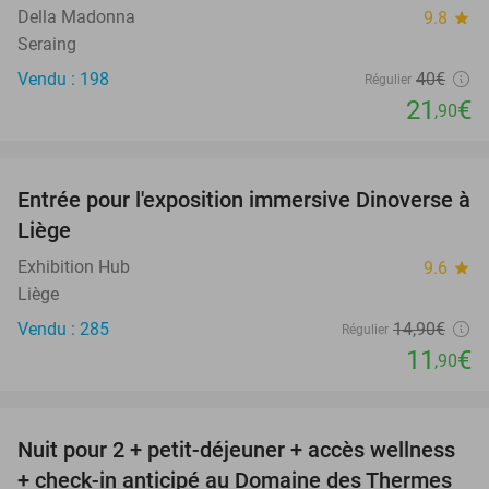
Della Madonna
9.8
star
Seraing
Vendu : 198
40€
Régulier
21
€
,90
favorite_border
Entrée pour l'exposition immersive Dinoverse à
20%
Liège
Exhibition Hub
9.6
star
Liège
Vendu : 285
14
,90
€
Régulier
11
€
,90
favorite_border
Nuit pour 2 + petit-déjeuner + accès wellness
33%
+ check-in anticipé au Domaine des Thermes