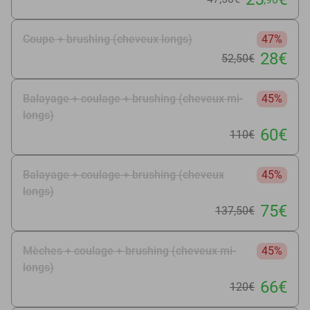
Coupe + brushing (cheveux longs)
47%
28€
52
,50
€
Balayage + coulage + brushing (cheveux mi-
45%
longs)
60€
110€
Balayage + coulage + brushing (cheveux
45%
longs)
75€
137
,50
€
Mèches + coulage + brushing (cheveux mi-
45%
longs)
66€
120€