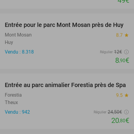
49€
favorite_border
Entrée pour le parc Mont Mosan près de Huy
26%
Mont Mosan
8.7
star
Huy
Vendu : 8.318
12€
Régulier
8
€
,90
favorite_border
Entrée au parc animalier Forestia près de Spa
15%
Forestia
9.5
star
Theux
Vendu : 942
24
,50
€
Régulier
20
€
,80
favorite_border