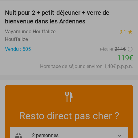
Nuit pour 2 + petit-déjeuner + verre de
44%
bienvenue dans les Ardennes
Vayamundo Houffalize
9.1
star
Houffalize
Vendu : 505
214€
Régulier
119€
Hors taxe de séjour d'environ 1,40€ p.p.p.n.
Resto direct pas cher ?