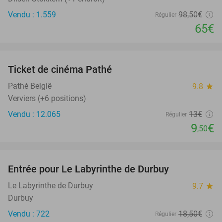
Vendu : 1.559
98
,50
€
Régulier
65€
favorite_border
Ticket de cinéma Pathé
27%
Pathé België
9.8
star
Verviers (+6 positions)
Vendu : 12.065
13€
Régulier
9
€
,50
favorite_border
Entrée pour Le Labyrinthe de Durbuy
16%
Le Labyrinthe de Durbuy
9.7
star
Durbuy
Vendu : 722
18
,50
€
Régulier