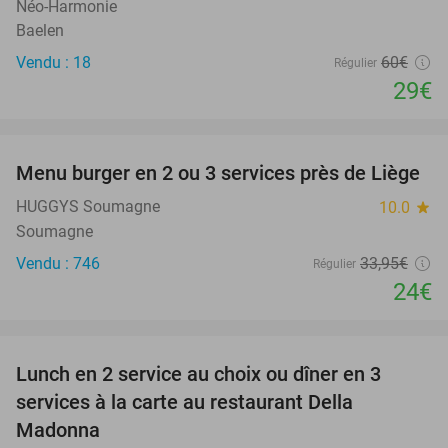
Néo-Harmonie
Baelen
Vendu : 18
60€
Régulier
29€
favorite_border
Menu burger en 2 ou 3 services près de Liège
29%
HUGGYS Soumagne
10.0
star
Soumagne
Vendu : 746
33
,95
€
Régulier
24€
favorite_border
Lunch en 2 service au choix ou dîner en 3
45%
services à la carte au restaurant Della
Madonna