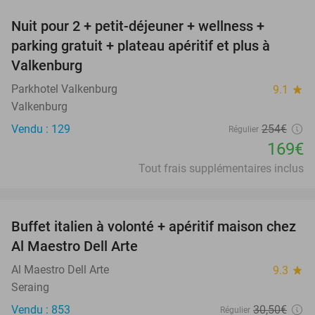
Nuit pour 2 + petit-déjeuner + wellness +
33%
parking gratuit + plateau apéritif et plus à
Valkenburg
Parkhotel Valkenburg
9.1
star
Valkenburg
Vendu : 129
254€
Régulier
169€
Tout frais supplémentaires inclus
favorite_border
Buffet italien à volonté + apéritif maison chez
28%
Al Maestro Dell Arte
Al Maestro Dell Arte
9.3
star
Seraing
Vendu : 853
30
,50
€
Régulier