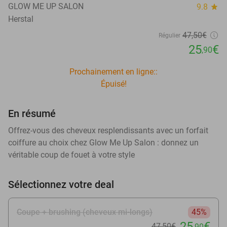
GLOW ME UP SALON
9.8
star
Herstal
47
,50
€
Régulier
25
€
,90
Prochainement en ligne::
Épuisé!
En résumé
Offrez-vous des cheveux resplendissants avec un forfait
coiffure au choix chez Glow Me Up Salon : donnez un
véritable coup de fouet à votre style
Sélectionnez votre deal
Coupe + brushing (cheveux mi-longs)
45%
25
€
47
,50
€
,90