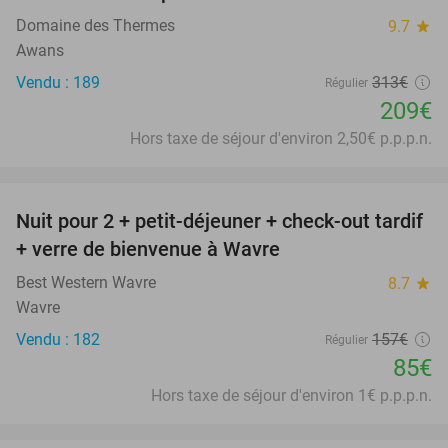
Domaine des Thermes
9.7
star
Awans
Vendu : 189
313€
Régulier
209€
Hors taxe de séjour d'environ 2,50€ p.p.p.n.
favorite_border
Nuit pour 2 + petit-déjeuner + check-out tardif
46%
+ verre de bienvenue à Wavre
Best Western Wavre
8.7
star
Wavre
Vendu : 182
157€
Régulier
85€
Hors taxe de séjour d'environ 1€ p.p.p.n.