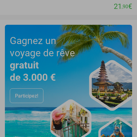
21
€
,90
Gagnez un
voyage de rêve
gratuit
de 3.000 €
Participez!