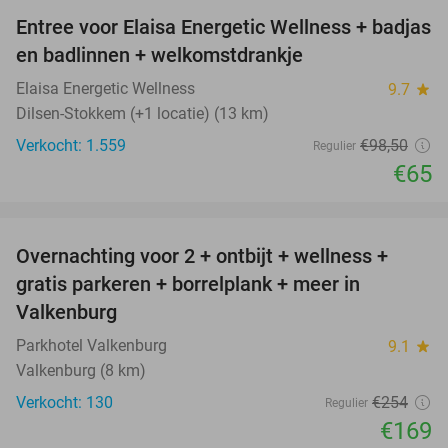
Entree voor Elaisa Energetic Wellness + badjas
34%
en badlinnen + welkomstdrankje
Elaisa Energetic Wellness
9.7
star
Dilsen-Stokkem (+1 locatie) (13 km)
Verkocht: 1.559
€98
,50
Regulier
€65
favorite_border
Overnachting voor 2 + ontbijt + wellness +
33%
gratis parkeren + borrelplank + meer in
Valkenburg
Parkhotel Valkenburg
9.1
star
Valkenburg (8 km)
Verkocht: 130
€254
Regulier
€169