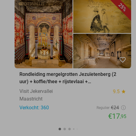
25%
favorite_border
Rondleiding mergelgrotten Jezuïetenberg (2
uur) + koffie/thee + rijstevlaai +
waxinelichthouder
Visit Jekervallei
9.5
star
Maastricht
Verkocht: 360
€24
Regulier
€17
,95