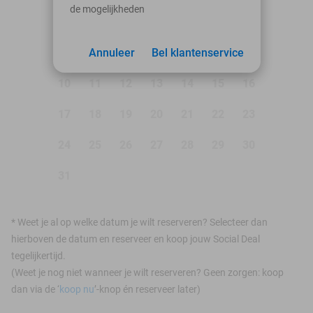
de mogelijkheden
1
2
3
Annuleer
4
5
Bel klantenservice
6
7
8
9
10
11
12
13
14
15
16
17
18
19
20
21
22
23
24
25
26
27
28
29
30
31
*
Weet je al op welke datum je wilt reserveren? Selecteer dan
hierboven de datum en reserveer en koop jouw Social Deal
tegelijkertijd.
(Weet je nog niet wanneer je wilt reserveren? Geen zorgen: koop
dan via de ‘
koop nu
’-knop én reserveer later)