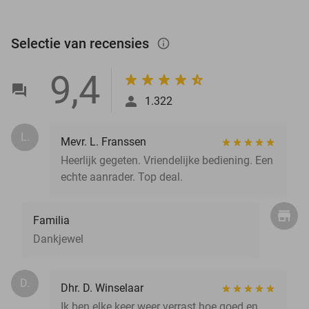
Selectie van recensies
info_outlined
9,4
1.322
L.
Mevr. L. Franssen
Heerlijk gegeten. Vriendelijke bediening. Een
echte aanrader. Top deal.
Familia
Dankjewel
D.
Dhr. D. Winselaar
Ik ben elke keer weer verrast hoe goed en