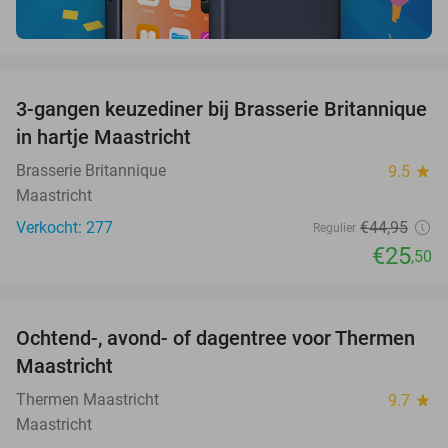
favorite_border
3-gangen keuzediner bij Brasserie Britannique
43%
in hartje Maastricht
Brasserie Britannique
9.5
star
Maastricht
Verkocht: 277
€44
,95
Regulier
€25
,50
favorite_border
Ochtend-, avond- of dagentree voor Thermen
25%
Maastricht
Thermen Maastricht
9.7
star
Maastricht