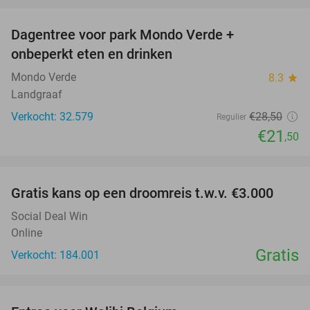
favorite_border
Dagentree voor park Mondo Verde +
25%
onbeperkt eten en drinken
Mondo Verde
8.3
star
Landgraaf
Verkocht: 32.579
€28
,50
Regulier
€21
,50
favorite_border
Gratis kans op een droomreis t.w.v. €3.000
Social Deal Win
Online
Gratis
Verkocht: 184.001
favorite_border