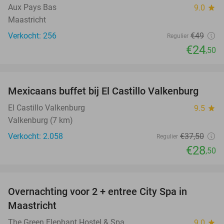
Aux Pays Bas
9.0
star
Maastricht
Verkocht: 256
€49
Regulier
€24
,50
favorite_border
Mexicaans buffet bij El Castillo Valkenburg
24%
El Castillo Valkenburg
9.5
star
Valkenburg (7 km)
Verkocht: 2.058
€37
,50
Regulier
€28
,50
favorite_border
Overnachting voor 2 + entree City Spa in
28%
Maastricht
The Green Elephant Hostel & Spa
9.0
star