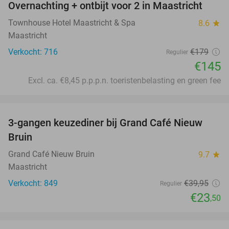
Overnachting + ontbijt voor 2 in Maastricht
19%
Townhouse Hotel Maastricht & Spa
8.6
star
Maastricht
Verkocht: 716
€179
Regulier
€145
Excl. ca. €8,45 p.p.p.n. toeristenbelasting en green fee
favorite_border
3-gangen keuzediner bij Grand Café Nieuw
41%
Bruin
Grand Café Nieuw Bruin
9.7
star
Maastricht
Verkocht: 849
€39
,95
Regulier
€23
,50
favorite_border