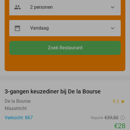
Zoek Restaurant
favorite_border
3-gangen keuzediner bij De la Bourse
29%
De la Bourse
9.3
star
Maastricht
Verkocht: 867
€39
,50
Regulier
€28