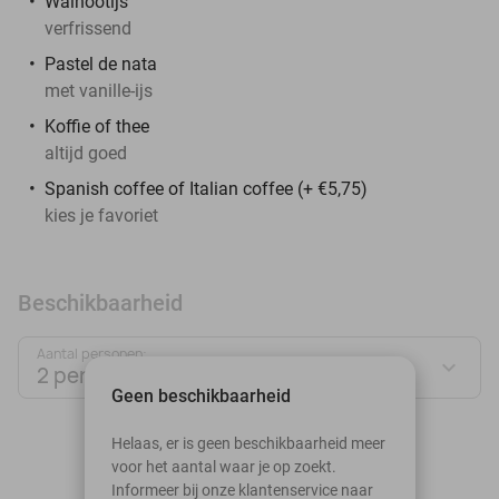
Walnootijs
verfrissend
Pastel de nata
met vanille-ijs
Koffie of thee
altijd goed
Spanish coffee of Italian coffee (+ €5,75)
kies je favoriet
Beschikbaarheid
Aantal personen:
2 personen
Geen beschikbaarheid
augustus 2026
Helaas, er is geen beschikbaarheid meer
voor het aantal waar je op zoekt.
Ma
Di
Wo
Do
Vr
Za
Zo
Informeer bij onze klantenservice naar