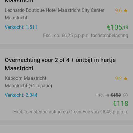
Maastricht
Leonardo Boutique Hotel Maastricht City Center
9.6
star
Maastricht
€105
Verkocht: 1.511
,19
Excl. ca. €6,75 p.p.p.n. toeristenbelasting
favorite_border
Overnachting voor 2 of 4 + ontbijt in hartje
26%
Maastricht
Kaboom Maastricht
9.2
star
Maastricht (+1 locatie)
Verkocht: 2.044
€159
Regulier
€118
Excl. toeristenbelasting en Green Fee van €8,45 p.p.p.n.
favorite_border