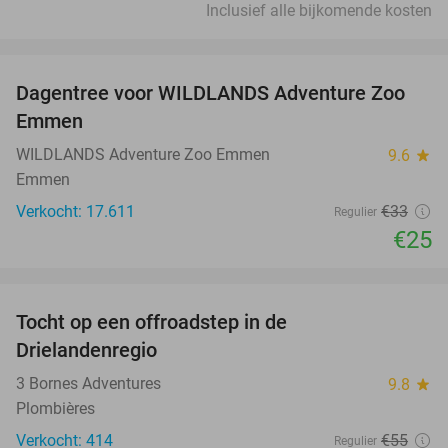
Inclusief alle bijkomende kosten
favorite_border
Dagentree voor WILDLANDS Adventure Zoo
24%
Emmen
WILDLANDS Adventure Zoo Emmen
9.6
star
Emmen
Verkocht: 17.611
€33
Regulier
€25
favorite_border
Tocht op een offroadstep in de
55%
Drielandenregio
3 Bornes Adventures
9.8
star
Plombières
Verkocht: 414
€55
Regulier