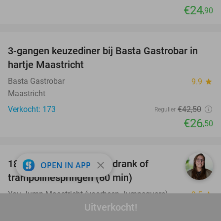
€24
,90
favorite_border
3-gangen keuzediner bij Basta Gastrobar in
38%
hartje Maastricht
Basta Gastrobar
9.9
star
Maastricht
Verkocht: 173
€42
,50
Regulier
€26
,50
favorite_border
18 holes GlowGolf + frisdrank of
30%
close
OPEN IN APP
trampolinespringen (60 min)
You Jump Maastricht (voorheen Jumpsquare)
9.5
star
Uitverkocht!
Maastricht