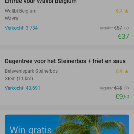
Entree voor Walibi Belgium
35%
Walibi Belgium
9.4
star
Wavre
Verkocht: 3.734
€57
Regulier
€37
favorite_border
Dagentree voor het Steinerbos + friet en saus
37%
Belevenispark Steinerbos
8.9
star
Stein (11 km)
Verkocht: 43.691
€15
Regulier
€9
,50
Win gratis