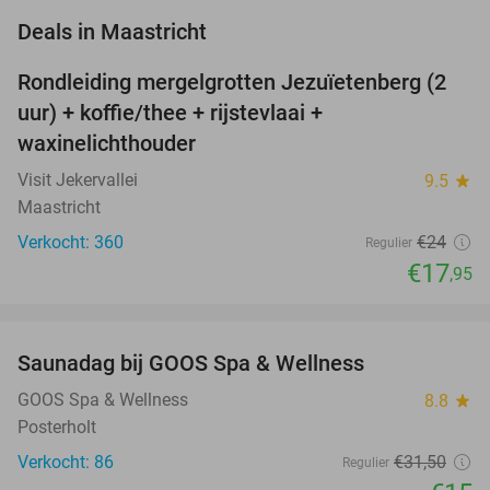
favorite_border
Deals in Maastricht
Rondleiding mergelgrotten Jezuïetenberg (2
25%
uur) + koffie/thee + rijstevlaai +
waxinelichthouder
Visit Jekervallei
9.5
star
Maastricht
Verkocht: 360
€24
Regulier
€17
,95
favorite_border
Saunadag bij GOOS Spa & Wellness
52%
NEW
TODAY
GOOS Spa & Wellness
8.8
star
Posterholt
Verkocht: 86
€31
,50
Regulier