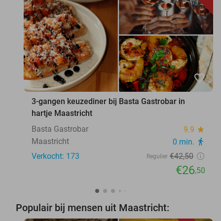
favorite_border
3-gangen keuzediner bij Basta Gastrobar in
hartje Maastricht
Basta Gastrobar
9.9
star
Maastricht
0 min.
directions_walk
Verkocht: 173
€42
,50
Regulier
€26
,50
Populair bij mensen uit Maastricht: