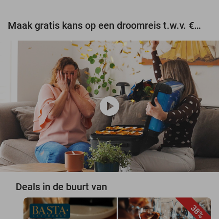
Maak gratis kans op een droomreis t.w.v. €3.000!
play_circle
Deals in de buurt van
38%