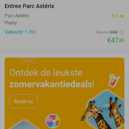
Entree Parc Astérix
30%
Parc Astérix
9.6
star
Plailly
Verkocht: 1.761
€68
Regulier
€47
,60
Ontdek de leukste
zomervakantiedeals
!
Bekijk nu