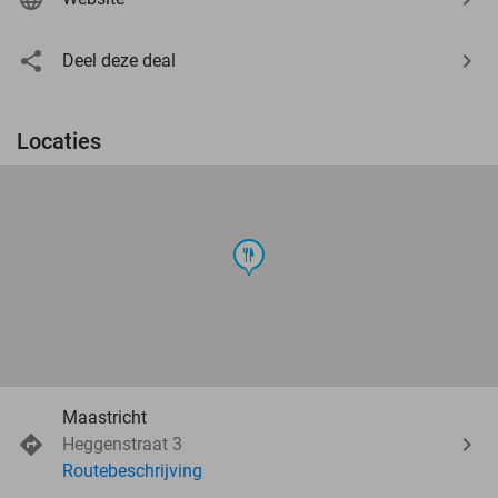
Deel deze deal
Locaties
food
Maastricht
Heggenstraat 3
Routebeschrijving