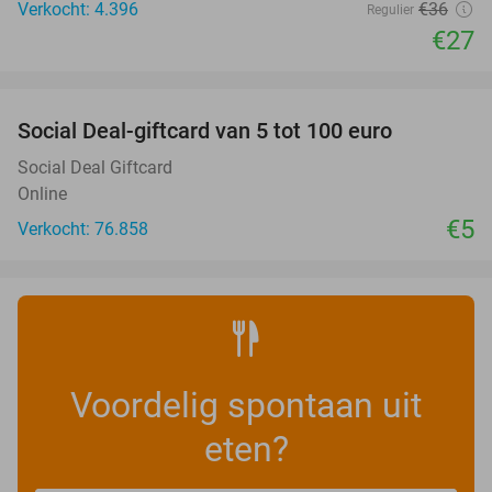
Verkocht: 4.396
€36
Regulier
€27
favorite_border
Social Deal-giftcard van 5 tot 100 euro
Social Deal Giftcard
Online
€5
Verkocht: 76.858
Voordelig spontaan uit
eten?