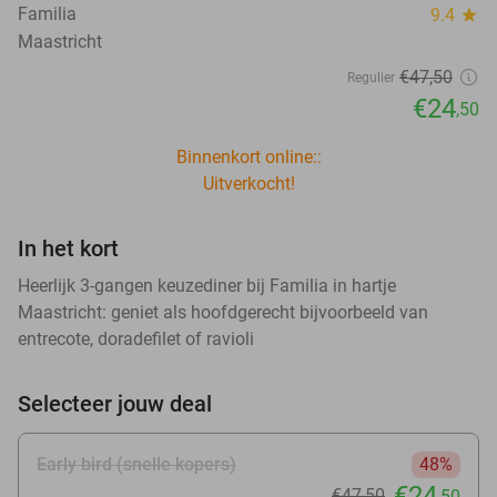
Familia
9.4
star
Maastricht
€47
,50
Regulier
€24
,50
Binnenkort online::
Uitverkocht!
In het kort
Heerlijk 3-gangen keuzediner bij Familia in hartje
Maastricht: geniet als hoofdgerecht bijvoorbeeld van
entrecote, doradefilet of ravioli
Selecteer jouw deal
Early bird (snelle kopers)
48%
€24
€47
,50
,50