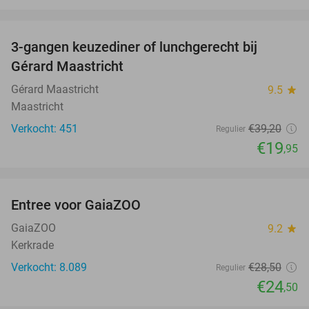
favorite_border
3-gangen keuzediner of lunchgerecht bij
49%
Gérard Maastricht
Gérard Maastricht
9.5
star
Maastricht
Verkocht: 451
€39
,20
Regulier
€19
,95
favorite_border
Entree voor GaiaZOO
14%
GaiaZOO
9.2
star
Kerkrade
Verkocht: 8.089
€28
,50
Regulier
€24
,50