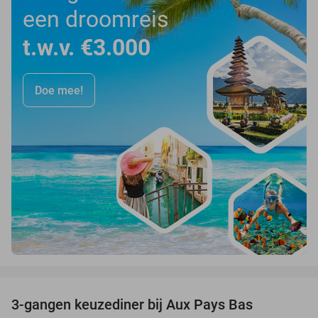
een droomreis
t.w.v. €3.000
Doe mee!
favorite_border
3-gangen keuzediner bij Aux Pays Bas
50%