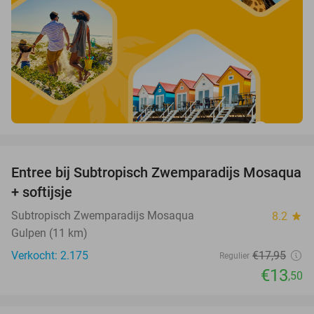
favorite_border
Entree bij Subtropisch Zwemparadijs Mosaqua
25%
+ softijsje
Subtropisch Zwemparadijs Mosaqua
8.2
star
Gulpen (11 km)
Verkocht: 2.175
€17
,95
Regulier
€13
,50
favorite_border