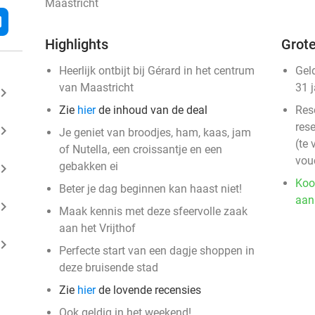
Maastricht
l
Highlights
Grote
Heerlijk ontbijt bij Gérard in het centrum
Gel
van Maastricht
31 
ard_arrow_right
Zie
hier
de inhoud van de deal
Res
rese
ard_arrow_right
Je geniet van broodjes, ham, kaas, jam
(te 
of Nutella, een croissantje en een
vou
gebakken ei
ard_arrow_right
Koo
Beter je dag beginnen kan haast niet!
aan
ard_arrow_right
Maak kennis met deze sfeervolle zaak
aan het Vrijthof
ard_arrow_right
Perfecte start van een dagje shoppen in
deze bruisende stad
Zie
hier
de lovende recensies
Ook geldig in het weekend!