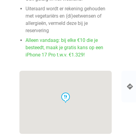
Uiteraard wordt er rekening gehouden
met vegetariërs en (di)eetwensen of
allergieën, vermeld deze bij je
reservering
Alleen vandaag: bij elke €10 die je
besteedt, maak je gratis kans op een
iPhone 17 Pro t.w.v. €1.329!
food