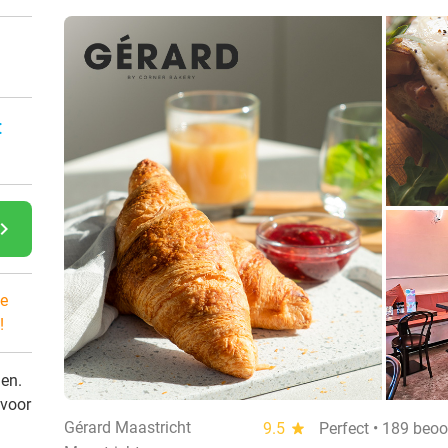
:
gate_next
e
!
den.
 voor
Gérard Maastricht
9.5
star
Perfect • 189 beo