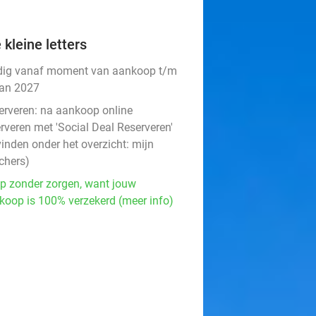
 kleine letters
dig vanaf moment van aankoop t/m
jan 2027
erveren:
na aankoop online
rveren met 'Social Deal Reserveren'
vinden onder het overzicht:
mijn
chers
)
p zonder zorgen, want jouw
koop is 100% verzekerd (meer info)