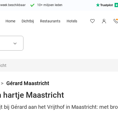
 week beschikbaar
10+ miljoen leden
Home
Dichtbij
Restaurants
Hotels
keyboard_arrow_down
>
Gérard Maastricht
n hartje Maastricht
jt bij Gérard aan het Vrijthof in Maastricht: met br