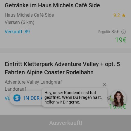
Getränke im Haus Michels Café Side
Haus Michels Café Side
9.2
star
Viersen (6 km)
Verkauft: 89
35€
Regulär
19€
favorite_border
Eintritt Kletterpark Adventure Valley + opt. 5
17%
Fahrten Alpine Coaster Rodelbahn
Adventure Valley Landgraaf
Landgraaf
close
IN DER APP ÖFFNEN
Verkauft: 1.049
23
,95
€
Regulär
19
€
,95
favorite_border
Ausverkauft!
All-You-Can-Eat-Schnitzel mit Beilagen und