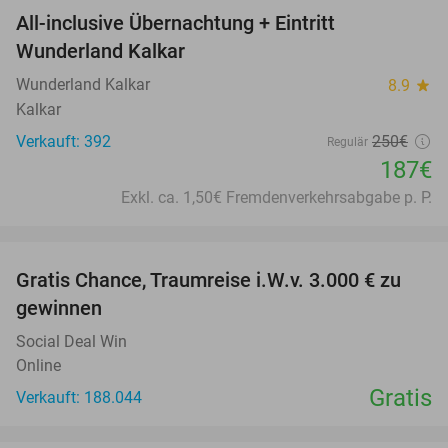
All-inclusive Übernachtung + Eintritt
25%
Wunderland Kalkar
Wunderland Kalkar
8.9
star
Kalkar
Verkauft: 392
250€
Regulär
187€
Exkl. ca. 1,50€ Fremdenverkehrsabgabe p. P.
favorite_border
Gratis Chance, Traumreise i.W.v. 3.000 € zu
gewinnen
Social Deal Win
Online
Gratis
Verkauft: 188.044
favorite_border