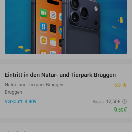
favorite_border
Eintritt in den Natur- und Tierpark Brüggen
24%
Natur- und Tierpark Brüggen
8.8
star
Brüggen
Verkauft: 4.809
12
,50
€
Regulär
9
€
,50
favorite_border