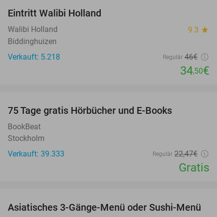
Eintritt Walibi Holland
25%
Walibi Holland
9.3
star
Biddinghuizen
Verkauft: 5.218
46€
Regulär
34
€
,50
favorite_border
100%
75 Tage gratis Hörbücher und E-Books
BookBeat
Stockholm
Verkauft: 39.333
22
,47
€
Regulär
Gratis
favorite_border
Asiatisches 3-Gänge-Menü oder Sushi-Menü
31%