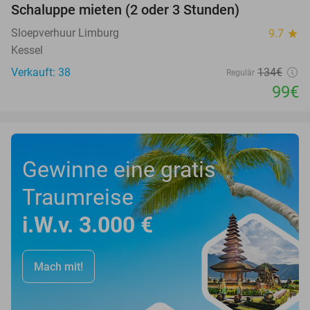
Schaluppe mieten (2 oder 3 Stunden)
26%
Sloepverhuur Limburg
9.7
star
Kessel
Verkauft: 38
134€
Regulär
99€
Gewinne eine gratis
Traumreise
i.W.v. 3.000 €
Mach mit!