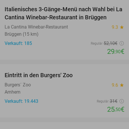
Italienisches 3-Gänge-Menü nach Wahl bei La
43%
Cantina Winebar-Restaurant in Brüggen
La Cantina Winebar-Restaurant
9.3
star
Brüggen (15 km)
Verkauft: 185
52
,10
€
Regulär
29
€
,90
favorite_border
Eintritt in den Burgers' Zoo
18%
Burgers´ Zoo
9.6
star
Arnhem
Verkauft: 19.443
31€
Regulär
25
€
,50
favorite_border