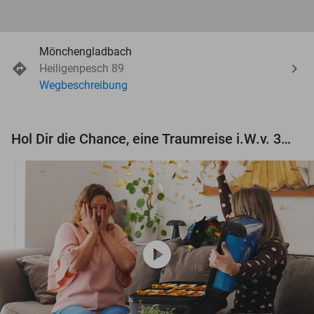
Mönchengladbach
Heiligenpesch 89
Wegbeschreibung
Hol Dir die Chance, eine Traumreise i.W.v. 3.000 € zu gewinnen!
play_circle