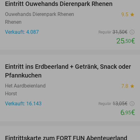
Eintritt Ouwehands Dierenpark Rhenen
19%
Ouwehands Dierenpark Rhenen
9.5
star
Rhenen
Verkauft: 4.087
31
,50
€
Regulär
25
€
,50
favorite_border
Eintritt ins Erdbeerland + Getränk, Snack oder
47%
Pfannkuchen
Het Aardbeienland
7.8
star
Horst
Verkauft: 16.143
13
,05
€
Regulär
6
€
,95
favorite_border
Eintrittskarte zum FORT FUN Abenteuerland