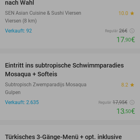
nach Wahl
SEN Asian Cuisine & Sushi Viersen
10.0
star
Viersen (8 km)
Verkauft: 92
26€
Regulär
17
€
,90
favorite_border
Eintritt ins subtropische Schwimmparadies
25%
Mosaqua + Softeis
Subtropisch Zwemparadijs Mosaqua
8.2
star
Gulpen
Verkauft: 2.635
17
,95
€
Regulär
13
€
,50
favorite_border
Türkisches 3-Gänge-Menü + opt. inklusive
46%