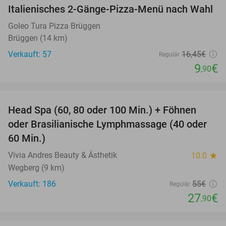
Italienisches 2-Gänge-Pizza-Menü nach Wahl
40%
Goleo Tura Pizza Brüggen
Brüggen (14 km)
Verkauft: 57
16
,45
€
Regulär
9
€
,90
favorite_border
Head Spa (60, 80 oder 100 Min.) + Föhnen
49%
oder Brasilianische Lymphmassage (40 oder
60 Min.)
Vivia Andres Beauty & Ästhetik
10.0
star
Wegberg (9 km)
Verkauft: 186
55€
Regulär
27
€
,90
favorite_border