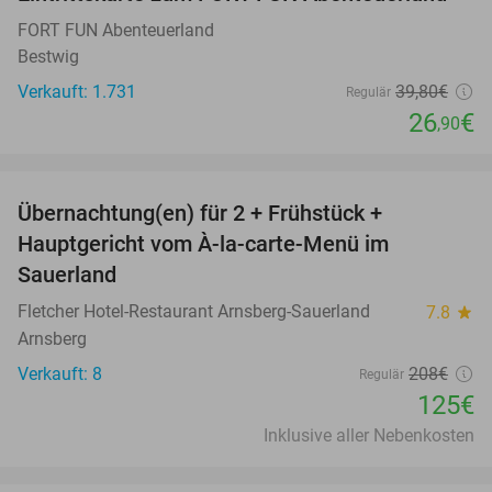
32%
FORT FUN Abenteuerland
Bestwig
Verkauft: 1.731
39
,80
€
Regulär
26
€
,90
favorite_border
Übernachtung(en) für 2 + Frühstück +
40%
Hauptgericht vom À-la-carte-Menü im
Sauerland
Fletcher Hotel-Restaurant Arnsberg-Sauerland
7.8
star
Arnsberg
Verkauft: 8
208€
Regulär
125€
Inklusive aller Nebenkosten