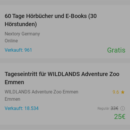
favorite_border
60 Tage Hörbücher und E-Books (30
Hörstunden)
Nextory Germany
Online
Gratis
Verkauft: 961
favorite_border
Tageseintritt für WILDLANDS Adventure Zoo
24%
Emmen
WILDLANDS Adventure Zoo Emmen
9.6
star
Emmen
Verkauft: 18.534
33€
Regulär
25€
favorite_border