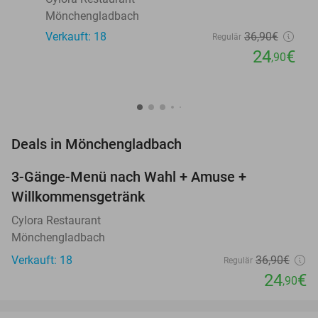
Mönchengladbach
Verkauft: 18
36
,90
€
Regulär
24
€
,90
favorite_border
Deals in Mönchengladbach
3-Gänge-Menü nach Wahl + Amuse +
33%
Willkommensgetränk
Cylora Restaurant
Mönchengladbach
Verkauft: 18
36
,90
€
Regulär
24
€
,90
favorite_border