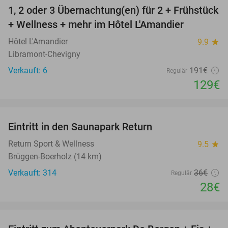
1, 2 oder 3 Übernachtung(en) für 2 + Frühstück
32%
NEW
+ Wellness + mehr im Hôtel L'Amandier
TODAY
Hôtel L'Amandier
9.9
star
Libramont-Chevigny
Verkauft: 6
191€
Regulär
129€
favorite_border
Eintritt in den Saunapark Return
22%
Return Sport & Wellness
9.5
star
Brüggen-Boerholz (14 km)
Verkauft: 314
36€
Regulär
28€
favorite_border