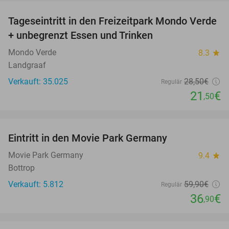
Tageseintritt in den Freizeitpark Mondo Verde
25%
+ unbegrenzt Essen und Trinken
Mondo Verde
8.3
star
Landgraaf
Verkauft: 35.025
28
,50
€
Regulär
21
€
,50
favorite_border
Eintritt in den Movie Park Germany
38%
Movie Park Germany
9.4
star
Bottrop
Verkauft: 5.812
59
,90
€
Regulär
36
€
,90
favorite_border