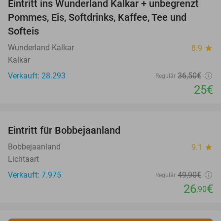
Eintritt ins Wunderland Kalkar + unbegrenzt
32%
Pommes, Eis, Softdrinks, Kaffee, Tee und
Softeis
Wunderland Kalkar
8.9
star
Kalkar
Verkauft: 28.293
36
,50
€
Regulär
25€
favorite_border
Eintritt für Bobbejaanland
46%
Bobbejaanland
9.1
star
Lichtaart
Verkauft: 7.975
49
,90
€
Regulär
26
€
,90