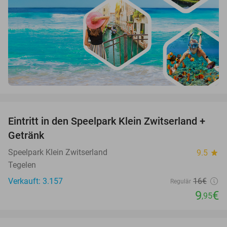
favorite_border
Eintritt in den Speelpark Klein Zwitserland +
38%
Getränk
Speelpark Klein Zwitserland
9.5
star
Tegelen
Verkauft: 3.157
16€
Regulär
9
€
,95
favorite_border