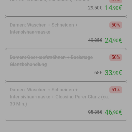
14
€
29
,50
€
,90
Damen: Waschen + Schneiden +
50%
Intensivhaarmaske
24
€
49
,85
€
,90
Damen: Oberkopfsträhnen + Backstage
50%
Glanzbehandlung
33
€
68€
,90
Damen: Waschen + Schneiden +
51%
Intensivhaarmaske + Glossing Purer Glanz (ca.
30 Min.)
46
€
95
,85
€
,90