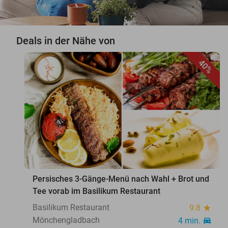
Deals in der Nähe von
40%
favorite_border
Persisches 3-Gänge-Menü nach Wahl + Brot und
Tee vorab im Basilikum Restaurant
Basilikum Restaurant
9.8
star
Mönchengladbach
4 min.
directions_car