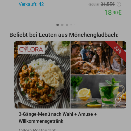
Verkauft: 42
31
,55
€
Regulär
18
€
,90
Beliebt bei Leuten aus Mönchengladbach:
33%
favorite_border
3-Gänge-Menü nach Wahl + Amuse +
Willkommensgetränk
Cylora Restaurant