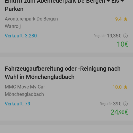
Eintritt zum Abenteuerpark De Bergen + Eis +
48%
Parken
Avonturenpark De Bergen
9.4
star
Wanroij
Verkauft: 3.230
19
,35
€
Regulär
10€
favorite_border
Fahrzeugaufbereitung oder -Reinigung nach
36%
Wahl in Mönchengladbach
MMC Move My Car
10.0
star
Mönchengladbach
Verkauft: 79
39€
Regulär
24
€
,90
favorite_border