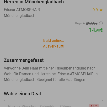
Herren in Mönchengladbach
Friseur-ATMOSPHAIR
9.9
star
Mönchengladbach
29
,50
€
Regulär
14
€
,90
Bald online::
Ausverkauft!
Zusammengefasst
Verwöhne Dein Haar mit einer Friseurbehandlung nach
Wahl für Damen und Herren bei Friseur-ATMOSPHAIR in
Mönchengladbach: Geeignet für alle Haarlängen
Wähle einen Deal
Herren: Waschen, Schneiden, Föhnen
49%