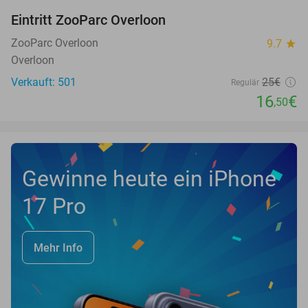
Eintritt ZooParc Overloon
34%
NEW
TODAY
ZooParc Overloon
9.7
star
Overloon
Verkauft: 501
25€
Regulär
16
€
,50
Gewinne heute ein iPhone
17 Pro
Mehr Info