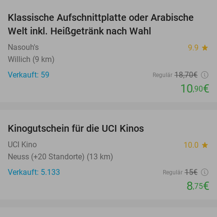
Klassische Aufschnittplatte oder Arabische
42%
Welt inkl. Heißgetränk nach Wahl
Nasouh's
9.9
star
Willich (9 km)
Verkauft: 59
18
,70
€
Regulär
10
€
,90
favorite_border
Kinogutschein für die UCI Kinos
42%
UCI Kino
10.0
star
Neuss (+20 Standorte) (13 km)
Verkauft: 5.133
15€
Regulär
8
€
,75
favorite_border