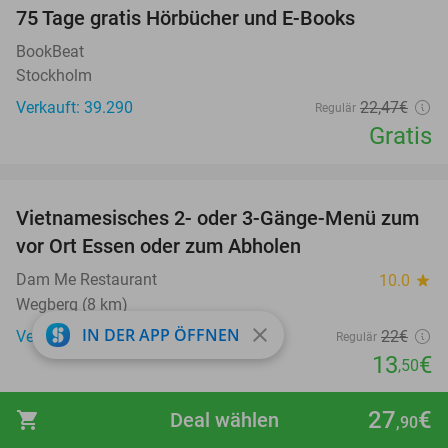
100%
75 Tage gratis Hörbücher und E-Books
BookBeat
Stockholm
Verkauft: 39.290
22
,47
€
Regulär
Gratis
favorite_border
Vietnamesisches 2- oder 3-Gänge-Menü zum
39%
vor Ort Essen oder zum Abholen
Dam Me Restaurant
10.0
star
Wegberg (8 km)
close
IN DER APP ÖFFNEN
Verkauft: 473
22€
Regulär
13
€
,50
favorite_border
27
€
shopping_cart
Deal wählen
,90
Tageseintritt Papageienpark Zoo Veldhoven