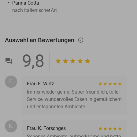
Panna Cotta
nach italienische
r
Art
Auswahl an Bewertungen
info_outlined
9,8
E.
Frau E. Wirtz
Immer wieder gerne. Super freundlich, toller
Service, wundervolles Essen in gemütlichem
und entspannten Ambiente
K.
Frau K. Förschges
Schönes Ambiente, aufmerksame und nette