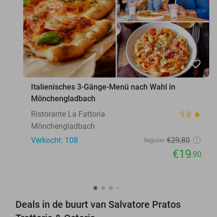
favorite_border
Italienisches 3-Gänge-Menü nach Wahl in
Mönchengladbach
Ristorante La Fattoria
9.8
star
Mönchengladbach
Verkocht: 108
€29
,80
Regulier
€19
,90
Deals in de buurt van Salvatore Pratos