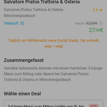
Salvatore Pratos Trattoria & Osteria
Salvatore Pratos Trattoria & Osteria
9.8
star
Mönchengladbach
Verkauft: 52
52
,85
€
Regulär
27
€
,90
Täglich um Mitternacht neue Social Deals. Sei schnell,
weg = weg!
Zusammengefasst
Genieße italienische Aromen mit einem herrlichen 3-Gänge-
Menü zum Mittag oder Abend bei Salvatore Pratos
Trattoria & Osteria in Mönchengladbach
Wähle einen Deal
3-Gänge-Menü zum Mittag (gültig von Di. bis
47%