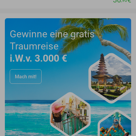
36
€
,90
Gewinne eine gratis
Traumreise
i.W.v. 3.000 €
Mach mit!