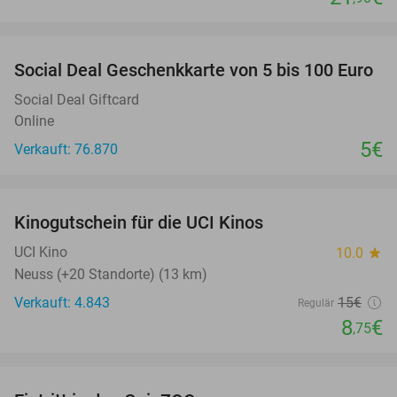
favorite_border
Social Deal Geschenkkarte von 5 bis 100 Euro
Social Deal Giftcard
Online
5€
Verkauft: 76.870
favorite_border
Kinogutschein für die UCI Kinos
42%
UCI Kino
10.0
star
Neuss (+20 Standorte) (13 km)
Verkauft: 4.843
15€
Regulär
8
€
,75
favorite_border