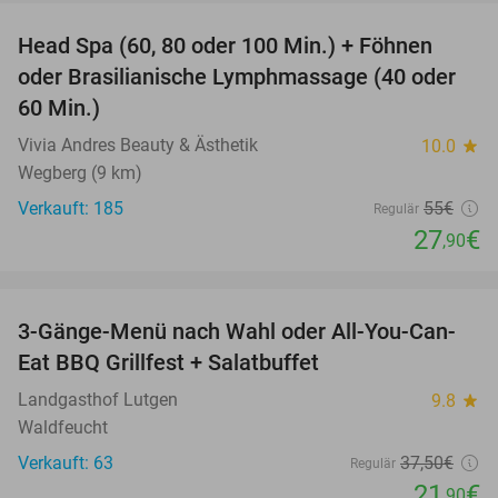
Head Spa (60, 80 oder 100 Min.) + Föhnen
49%
oder Brasilianische Lymphmassage (40 oder
60 Min.)
Vivia Andres Beauty & Ästhetik
10.0
star
Wegberg (9 km)
Verkauft: 185
55€
Regulär
27
€
,90
favorite_border
3-Gänge-Menü nach Wahl oder All-You-Can-
42%
Eat BBQ Grillfest + Salatbuffet
Landgasthof Lutgen
9.8
star
Waldfeucht
Verkauft: 63
37
,50
€
Regulär
21
€
,90