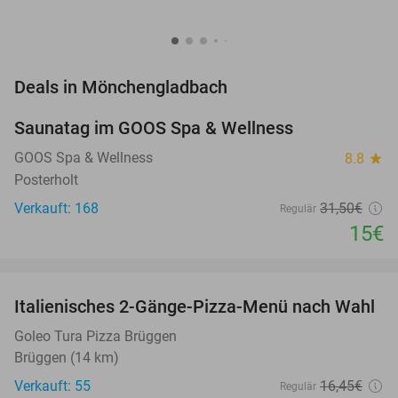
favorite_border
Deals in Mönchengladbach
Saunatag im GOOS Spa & Wellness
52%
NEW
TODAY
GOOS Spa & Wellness
8.8
star
Posterholt
Verkauft: 168
31
,50
€
Regulär
15€
favorite_border
Italienisches 2-Gänge-Pizza-Menü nach Wahl
40%
Goleo Tura Pizza Brüggen
Brüggen (14 km)
Verkauft: 55
16
,45
€
Regulär