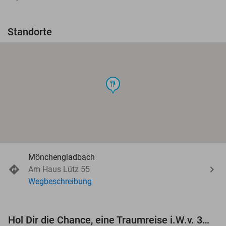
Standorte
food
Mönchengladbach
Am Haus Lütz 55
Wegbeschreibung
Hol Dir die Chance, eine Traumreise i.W.v. 3.000 € zu gewinnen!