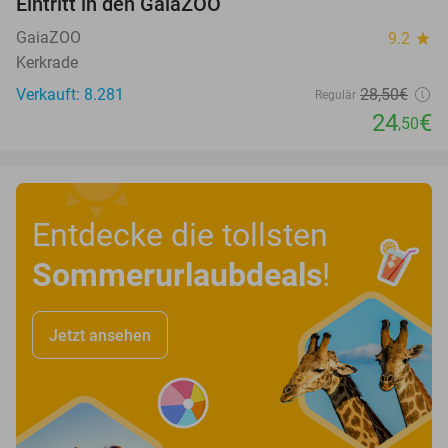
Eintritt in den GaiaZOO
14%
GaiaZOO
9.2
star
Kerkrade
Verkauft: 8.281
28
,50
€
Regulär
24
€
,50
Entdecke die tollsten
Sommerurlaubdeals
!
Jetzt ansehen