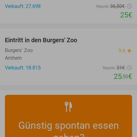
Verkauft: 27.698
36
,50
€
Regulär
25€
favorite_border
Eintritt in den Burgers' Zoo
18%
Burgers´ Zoo
9.6
star
Arnhem
Verkauft: 18.815
31€
Regulär
25
€
,50
Günstig spontan essen