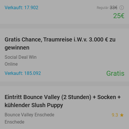
Verkauft: 17.902
33€
Regulär
25€
favorite_border
Gratis Chance, Traumreise i.W.v. 3.000 € zu
gewinnen
Social Deal Win
Online
Gratis
Verkauft: 185.092
favorite_border
Eintritt Bounce Valley (2 Stunden) + Socken +
41%
kühlender Slush Puppy
Bounce Valley Enschede
9.3
star
Enschede