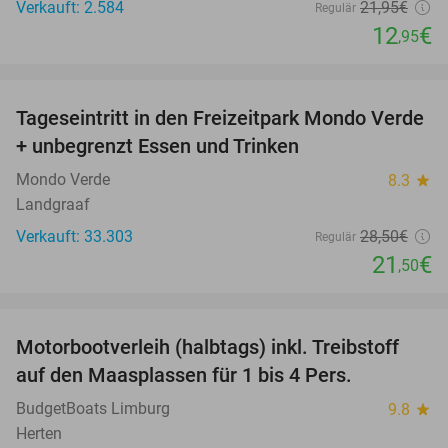
Verkauft: 2.584
21
,95
€
Regulär
12
€
,95
favorite_border
Tageseintritt in den Freizeitpark Mondo Verde
25%
+ unbegrenzt Essen und Trinken
Mondo Verde
8.3
star
Landgraaf
Verkauft: 33.303
28
,50
€
Regulär
21
€
,50
favorite_border
Motorbootverleih (halbtags) inkl. Treibstoff
34%
auf den Maasplassen für 1 bis 4 Pers.
BudgetBoats Limburg
9.8
star
Herten