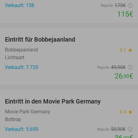
Verkauft: 158
175€
Regulär
115€
favorite_border
Eintritt für Bobbejaanland
46%
Bobbejaanland
9.1
star
Lichtaart
Verkauft: 7.720
49
,90
€
Regulär
26
€
,90
favorite_border
Eintritt in den Movie Park Germany
38%
Movie Park Germany
9.4
star
Bottrop
Verkauft: 5.659
59
,90
€
Regulär