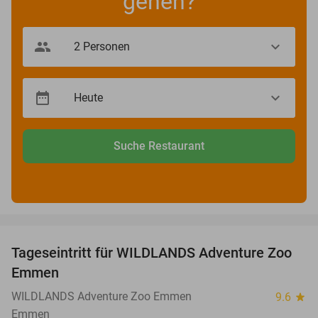
gehen?
Suche Restaurant
favorite_border
Tageseintritt für WILDLANDS Adventure Zoo
24%
Emmen
WILDLANDS Adventure Zoo Emmen
9.6
star
Emmen