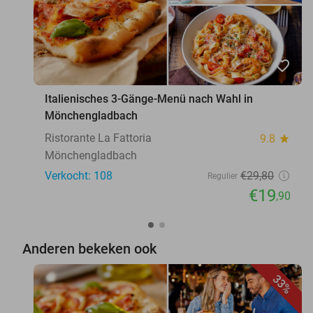
favorite_border
Italienisches 3-Gänge-Menü nach Wahl in
Mönchengladbach
Ristorante La Fattoria
9.8
star
Mönchengladbach
Verkocht: 108
€29
,80
Regulier
€19
,90
Anderen bekeken ook
33%