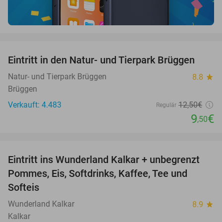
favorite_border
Eintritt in den Natur- und Tierpark Brüggen
24%
Natur- und Tierpark Brüggen
8.8
star
Brüggen
Verkauft: 4.483
12
,50
€
Regulär
9
€
,50
favorite_border
Eintritt ins Wunderland Kalkar + unbegrenzt
32%
Pommes, Eis, Softdrinks, Kaffee, Tee und
Softeis
Wunderland Kalkar
8.9
star
Kalkar