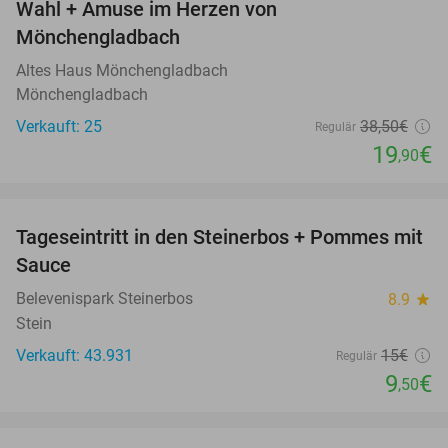
Wahl + Amuse im Herzen von
Mönchengladbach
Altes Haus Mönchengladbach
Mönchengladbach
Verkauft: 25
38
,50
€
Regulär
19
€
,90
favorite_border
Tageseintritt in den Steinerbos + Pommes mit
37%
Sauce
Belevenispark Steinerbos
8.9
star
Stein
Verkauft: 43.931
15€
Regulär
9
€
,50
favorite_border