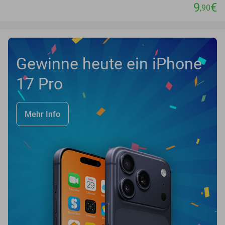
9
€
,90
Gewinne heute ein iPhone
17 Pro
Mehr Info