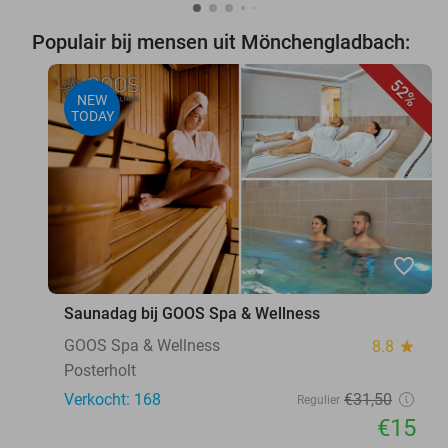
Populair bij mensen uit Mönchengladbach:
52%
NEW
TODAY
favorite_border
Saunadag bij GOOS Spa & Wellness
GOOS Spa & Wellness
8.8
star
Posterholt
Verkocht: 168
€31
,50
Regulier
€15