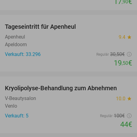
17
€
,90
favorite_border
Tageseintritt für Apenheul
36%
Apenheul
9.4
star
Apeldoorn
Verkauft: 33.296
30
,50
€
Regulär
19
€
,50
favorite_border
Kryolipolyse-Behandlung zum Abnehmen
56%
V-Beautysalon
10.0
star
Venlo
Verkauft: 5
100€
Regulär
44€
favorite_border