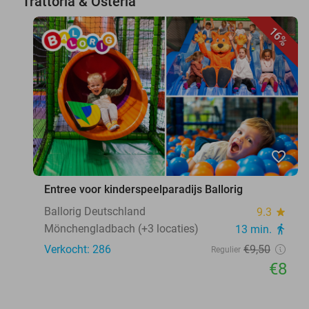
Trattoria & Osteria
16%
favorite_border
Entree voor kinderspeelparadijs Ballorig
Ballorig Deutschland
9.3
star
Mönchengladbach (+3 locaties)
13 min.
directions_walk
Verkocht: 286
€9
,50
Regulier
€8