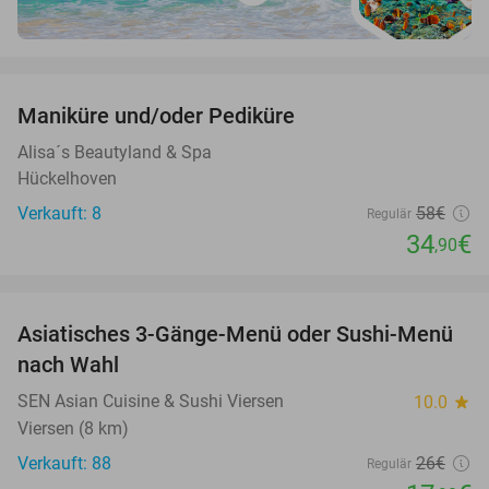
favorite_border
Maniküre und/oder Pediküre
40%
Alisa´s Beautyland & Spa
Hückelhoven
Verkauft: 8
58€
Regulär
34
€
,90
favorite_border
Asiatisches 3-Gänge-Menü oder Sushi-Menü
31%
nach Wahl
SEN Asian Cuisine & Sushi Viersen
10.0
star
Viersen (8 km)
Verkauft: 88
26€
Regulär