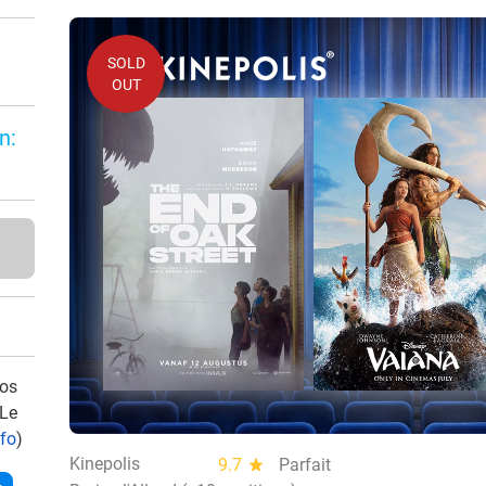
SOLD
OUT
n:
vos
 Le
nfo
)
Kinepolis
9.7
star
Parfait