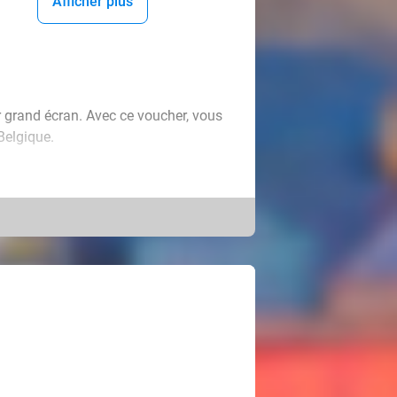
Afficher plus
r grand écran. Avec ce voucher, vous
Belgique.
e bien-aimé(e) et vivez le rendez-
gardez les derniers films. Le cinéma
en faire l'expérience chez Kinepolis !