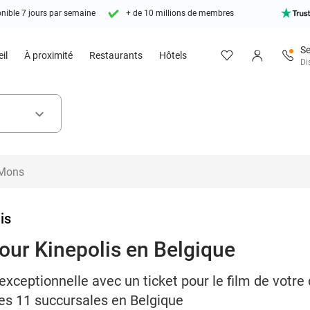
nible 7 jours par semaine
+ de 10 millions de membres
Se
il
À proximité
Restaurants
Hôtels
Di
keyboard_arrow_down
is
our Kinepolis en Belgique
exceptionnelle avec un ticket pour le film de votre
les 11 succursales en Belgique