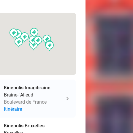
events
events
events
events
events
events
events
events
events
events
events
Kinepolis Imagibraine
Braine-l'Alleud
Boulevard de France
Itinéraire
Kinepolis Bruxelles
Bruxelles