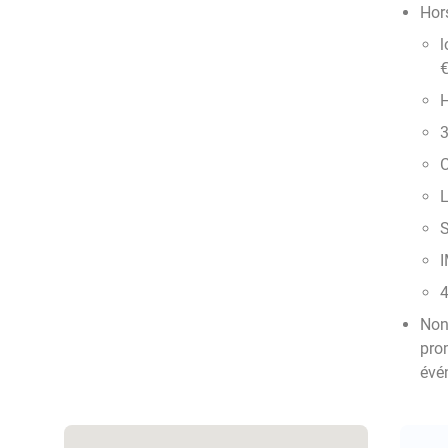
Hor
l
H
3
C
L
S
I
4
Non
pro
évé