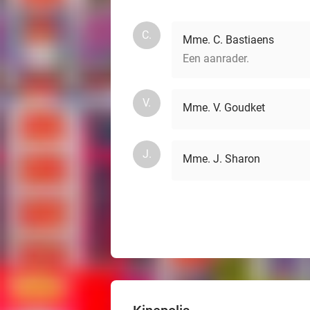
C.
Mme. C. Bastiaens
Een aanrader.
V.
Mme. V. Goudket
J.
Mme. J. Sharon