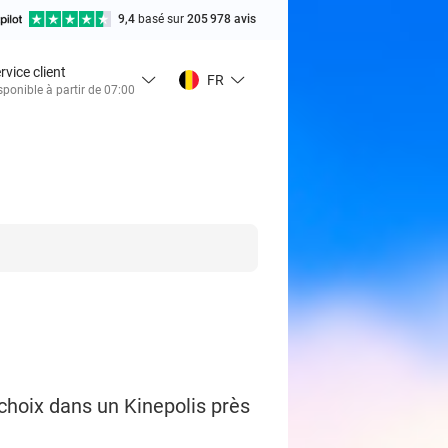
9,4
basé sur
205 978 avis
rvice client
FR
sponible à partir de 07:00
 choix dans un Kinepolis près