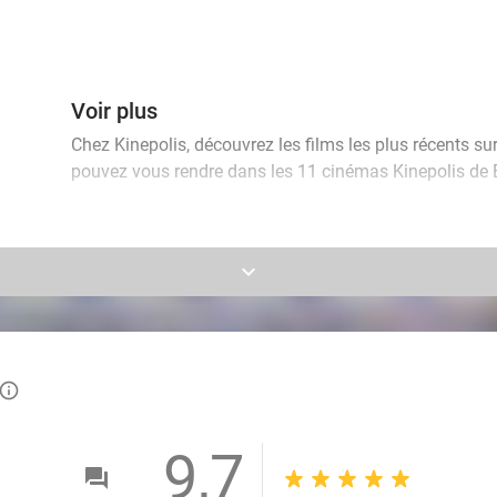
Voir plus
Chez Kinepolis, découvrez les films les plus récents su
pouvez vous rendre dans les 11 cinémas Kinepolis de 
Allez par exemple regarder un film romantique avec votr
vous idéal ou passez une soirée avec vos ami(e)s et re
keyboard_arrow_down
est la sortie idéale pour les petits et les grands. Venez 
info_outlined
9,7