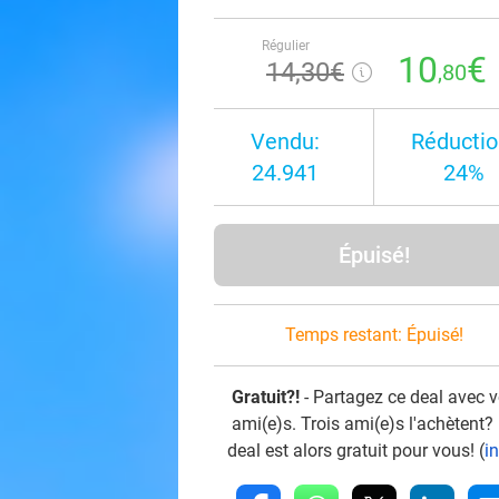
Régulier
10
€
14
,30
€
,80
Vendu:
Réductio
24.941
24%
Épuisé!
Temps restant:
Épuisé!
Gratuit?!
- Partagez ce deal avec 
ami(e)s. Trois ami(e)s l'achètent?
deal est alors gratuit pour vous! (
i