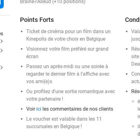
l
Braine-l'Alleud (+10 positions)
Points Forts
Condi
Ticket de cinéma pour un film dans un
Val
es
Kinepolis de votre choix en Belgique
jus
ard_arrow_right
Visionnez votre film préféré sur grand
Rése
ard_arrow_right
écran
site
Dea
Passez un après-midi ou une soirée à
ard_arrow_right
regarder le dernier film à l'affiche avec
Con
vos ami(e)s
act
Ou profitez d'une sortie romantique avec
Rése
votre partenaire !
é
Voir
ici
les commentaires de nos clients
l
i
Le voucher est valable dans les 11
succursales en Belgique !
i
d