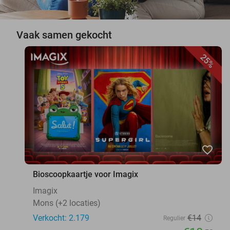
Vaak samen gekocht
25%
favorite_border
Bioscoopkaartje voor Imagix
Imagix
Mons (+2 locaties)
Verkocht: 2.179
€14
Regulier