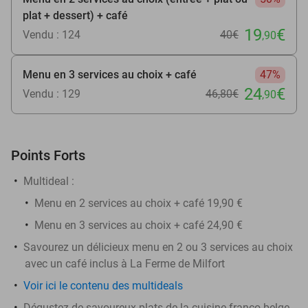
plat + dessert) + café
19
€
Vendu : 124
40€
,90
Menu en 3 services au choix + café
47%
24
€
Vendu : 129
46
,80
€
,90
Points Forts
Multideal :
​Menu en 2 services au choix + café 19,90 €
Menu en 3 services au choix + café 24,90 €
Savourez un délicieux menu en 2 ou 3 services au choix
avec un café inclus à La Ferme de Milfort
Voir ici le contenu des multideals
Dégustez de savoureux plats de la cuisine franco-belge