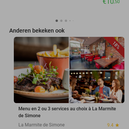
€10
,50
Anderen bekeken ook
18%
favorite_border
Menu en 2 ou 3 services au choix à La Marmite
de Simone
La Marmite de Simone
9.4
star