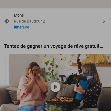
Mons
Rue de Baudour 2
Itinéraire
Tentez de gagner un voyage de rêve gratuit d'une valeur de 3.000 € !
play_circle