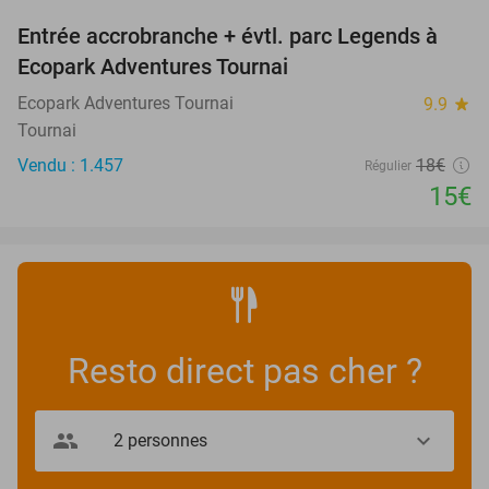
Entrée accrobranche + évtl. parc Legends à
17%
Ecopark Adventures Tournai
Ecopark Adventures Tournai
9.9
star
Tournai
Vendu : 1.457
18€
Régulier
15€
Resto direct pas cher ?