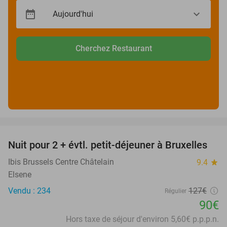
Cherchez Restaurant
favorite_border
Nuit pour 2 + évtl. petit-déjeuner à Bruxelles
29%
Ibis Brussels Centre Châtelain
9.4
star
Elsene
Vendu : 234
127€
Régulier
90€
Hors taxe de séjour d'environ 5,60€ p.p.p.n.