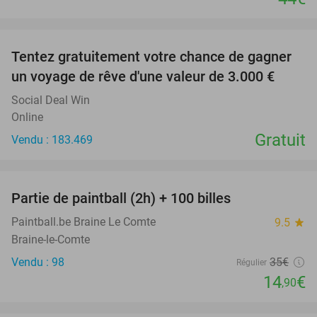
favorite_border
Tentez gratuitement votre chance de gagner
un voyage de rêve d'une valeur de 3.000 €
Social Deal Win
Online
Gratuit
Vendu : 183.469
favorite_border
Partie de paintball (2h) + 100 billes
57%
Paintball.be Braine Le Comte
9.5
star
Braine-le-Comte
Vendu : 98
35€
Régulier
14
€
,90
favorite_border