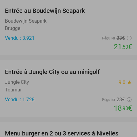
Entrée au Boudewijn Seapark
35%
Boudewijn Seapark
Brugge
Vendu : 3.921
33€
Régulier
21
€
,50
favorite_border
Entrée à Jungle City ou au minigolf
18%
Jungle City
9.0
star
Tournai
Vendu : 1.728
23€
Régulier
18
€
,90
favorite_border
Menu burger en 2 ou 3 services à Nivelles
29%