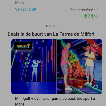
Mons
Verkocht: 89
€30
,50
Regulier
€24
,90
Deals in de buurt van La Ferme de Milfort
34%
favorite_border
Mini-golf + évtl. laser game ou pack trio sport à
Mons