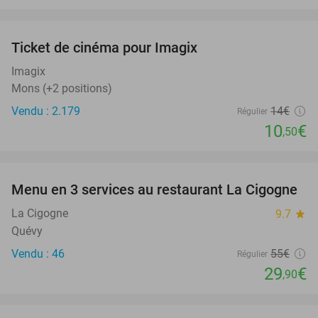
favorite_border
Ticket de cinéma pour Imagix
25%
Imagix
Mons (+2 positions)
Vendu : 2.179
14€
Régulier
10
€
,50
favorite_border
Menu en 3 services au restaurant La Cigogne
46%
La Cigogne
9.7
star
Quévy
Vendu : 46
55€
Régulier
29
€
,90
favorite_border