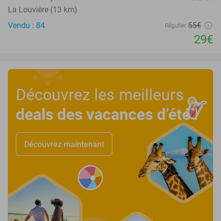
La Louvière (13 km)
Vendu : 84
55€
Régulier
29€
Découvrez les meilleurs
deals des vacances d’été
!
Découvrez maintenant