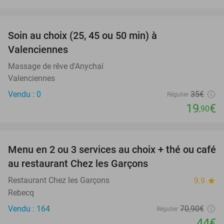
favorite_border
Soin au choix (25, 45 ou 50 min) à
43%
NEW
Valenciennes
TODAY
Massage de rêve d'Anychaï
Valenciennes
Vendu : 0
35€
Régulier
19
€
,90
favorite_border
Menu en 2 ou 3 services au choix + thé ou café
38%
au restaurant Chez les Garçons
Restaurant Chez les Garçons
9.9
star
Rebecq
Vendu : 164
70
,90
€
Régulier
44€