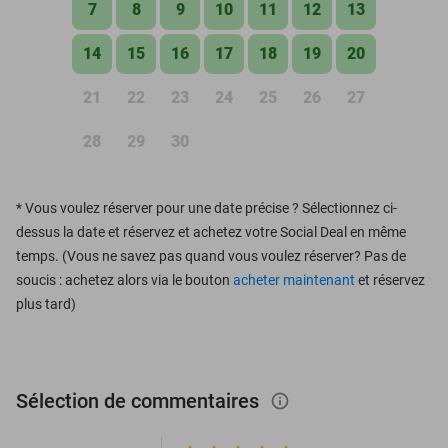
7
8
9
10
11
12
13
14
15
16
17
18
19
20
21
22
23
24
25
26
27
28
29
30
*
Vous voulez réserver pour une date précise ? Sélectionnez ci-
dessus la date et réservez et achetez votre Social Deal en même
temps. (Vous ne savez pas quand vous voulez réserver? Pas de
soucis : achetez alors via le bouton
acheter maintenant
et réservez
plus tard)
Sélection de commentaires
info_outlined