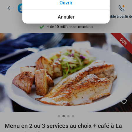
Ouvrir
Découvrez + de 15.000 deals
Disponible 7 jours par semaine
Annuler
Disponible à partir d
+ de 10 millions de membres
9,4
basé sur
205 975 avis
50%
Découvrez + de 15.000 deals
Disponible 7 jours par semaine
+ de 10 millions de membres
favorite_border
Menu en 2 ou 3 services au choix + café à La