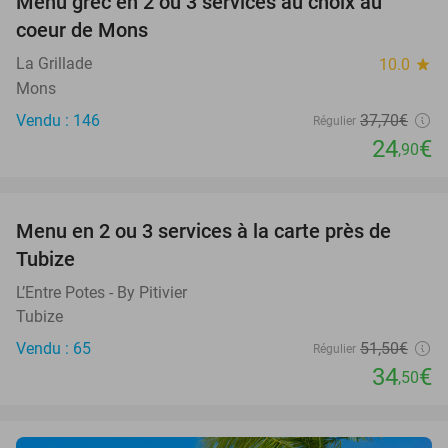
Menu grec en 2 ou 3 services au choix au
34%
coeur de Mons
La Grillade
10.0
star
Mons
Vendu : 146
37
,70
€
Régulier
24
€
,90
favorite_border
Menu en 2 ou 3 services à la carte près de
33%
Tubize
L’Entre Potes - By Pitivier
Tubize
Vendu : 65
51
,50
€
Régulier
34
€
,50