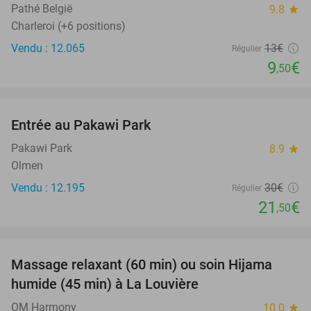
Pathé België
9.8
star
Charleroi (+6 positions)
Vendu : 12.065
13€
Régulier
9
€
,50
favorite_border
Entrée au Pakawi Park
28%
Pakawi Park
8.9
star
Olmen
Vendu : 12.195
30€
Régulier
21
€
,50
favorite_border
Massage relaxant (60 min) ou soin Hijama
47%
humide (45 min) à La Louvière
OM Harmony
10.0
star