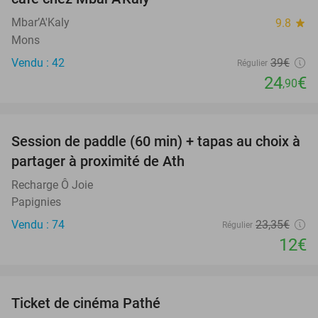
Mbar’A'Kaly
9.8
star
Mons
Vendu : 42
39€
Régulier
24
€
,90
favorite_border
Session de paddle (60 min) + tapas au choix à
49%
partager à proximité de Ath
Recharge Ô Joie
Papignies
Vendu : 74
23
,35
€
Régulier
12€
favorite_border
Ticket de cinéma Pathé
27%