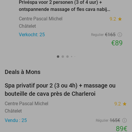
Privéspa voor 2 personen (3 of 4 uur) +
ontspannende massage of fles cava nabij
Charleroi
Centre Pascal Michel
9.2
star
Châtelet
Verkocht: 25
€165
Regulier
€89
favorite_border
Deals à Mons
Spa privatif pour 2 (3 ou 4h) + massage ou
46%
bouteille de cava près de Charleroi
Centre Pascal Michel
9.2
star
Châtelet
Vendu : 25
165€
Régulier
89€