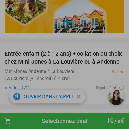
favorite_border
Entrée enfant (2 à 12 ans) + collation au choix
47%
chez Mini-Jones à La Louvière ou à Andenne
Mini-Jones Andenne / La Louvière
9.7
star
La Louvière (+1 endroit) (14 km)
Vendu : 472
15€
Régulier
7
€
close
OUVRIR DANS L'APPLI
,90
favorite_border
Séance de réflexologie plantaire (40 min) à La
50%
19
€
shopping_cart
Sélectionnez deal
,90
Louvière