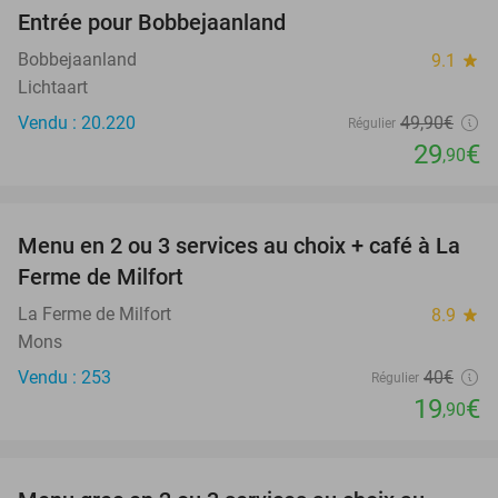
Entrée pour Bobbejaanland
40%
Bobbejaanland
9.1
star
Lichtaart
Vendu : 20.220
49
,90
€
Régulier
29
€
,90
favorite_border
Menu en 2 ou 3 services au choix + café à La
50%
Ferme de Milfort
La Ferme de Milfort
8.9
star
Mons
Vendu : 253
40€
Régulier
19
€
,90
favorite_border