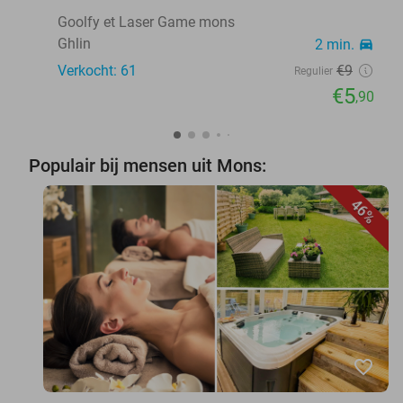
Goolfy et Laser Game mons
Ghlin
2 min.
directions_car
Verkocht: 61
€9
Regulier
€5
,90
Populair bij mensen uit Mons:
46%
favorite_border