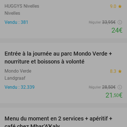
HUGGYS Nivelles
9.0
star
Nivelles
Vendu : 381
33
,95
€
Régulier
24€
favorite_border
Entrée à la journée au parc Mondo Verde +
25%
nourriture et boissons à volonté
Mondo Verde
8.3
star
Landgraaf
Vendu : 32.339
28
,50
€
Régulier
21
€
,50
favorite_border
Menu du moment en 2 services + apéritif +
36%
café chez Mbar’A'Kaly