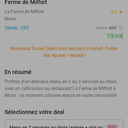
Ferme de Milfort
La Ferme de Milfort
8.9
star
Mons
Vendu : 253
40€
Régulier
19
€
,90
Nouveaux Social Deals tous les jours à minuit. Faites
vite, épuisé = épuisé !
En résumé
Profitez d'un délicieux menu en 2 ou 3 services au choix
avec un café inclus au restaurant La Ferme de Milfort à
Mons : un moment culinaire exquis en toute convivialité
Sélectionnez votre deal
Menu en 2 services au choix (entrée + plat ou
50%