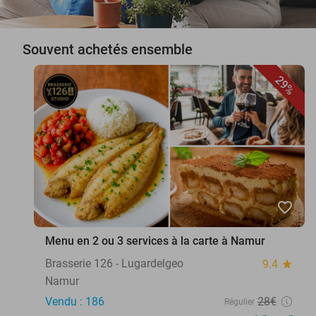
Souvent achetés ensemble
29%
favorite_border
Menu en 2 ou 3 services à la carte à Namur
Brasserie 126 - Lugardelgeo
9.4
star
Namur
Vendu : 186
28€
Régulier