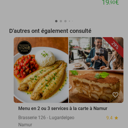
19
€
,90
D'autres ont également consulté
29%
favorite_border
Menu en 2 ou 3 services à la carte à Namur
Brasserie 126 - Lugardelgeo
9.4
star
Namur