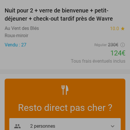
Nuit pour 2 + verre de bienvenue + petit-
46%
déjeuner + check-out tardif près de Wavre
Au Vent des Blés
10.0
star
Roux-miroir
Vendu : 27
230€
Régulier
124€
Tous frais éventuels inclus
Resto direct pas cher ?