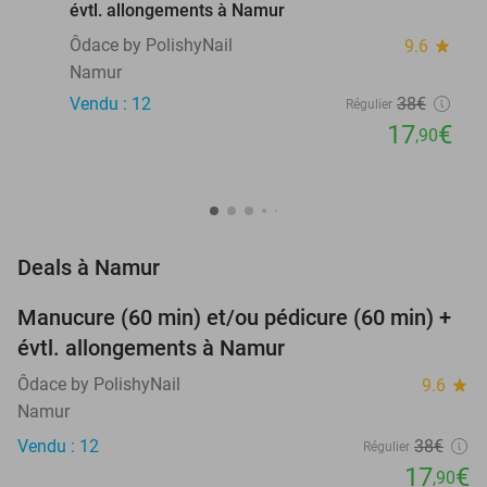
évtl. allongements à Namur
Ôdace by PolishyNail
9.6
star
Namur
Vendu : 12
38€
Régulier
17
€
,90
favorite_border
Deals à Namur
Manucure (60 min) et/ou pédicure (60 min) +
53%
NEW
évtl. allongements à Namur
TODAY
Ôdace by PolishyNail
9.6
star
Namur
Vendu : 12
38€
Régulier
17
€
,90