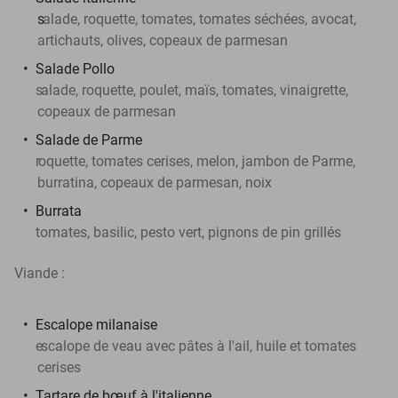
s
alade, roquette, tomates, tomates séchées, avocat,
artichauts, olives, copeaux de parmesan
Salade Pollo
s
alade, roquette, poulet, maïs, tomates, vinaigrette,
copeaux de parmesan
Salade de Parme
r
oquette, tomates cerises, melon, jambon de Parme,
burratina, copeaux de parmesan, noix
Burrata
tomates, basilic, pesto vert, pignons de pin grillés
Viande :
Escalope milanaise
e
scalope de veau avec pâtes à l'ail, huile et tomates
cerises
Tartare de bœuf à l'italienne