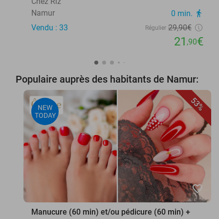
Chez Riz
Namur
0 min.
directions_walk
Vendu : 33
29
,90
€
Régulier
21
€
,90
Populaire auprès des habitants de Namur:
53%
NEW
TODAY
favorite_border
Manucure (60 min) et/ou pédicure (60 min) +