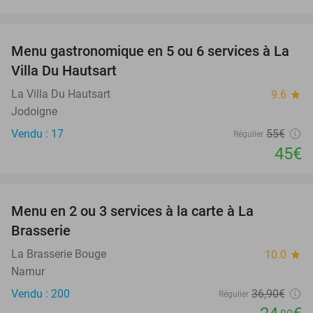
favorite_border
Menu gastronomique en 5 ou 6 services à La
18%
NEW
Villa Du Hautsart
TODAY
La Villa Du Hautsart
9.6
star
Jodoigne
Vendu : 17
55€
Régulier
45€
favorite_border
Menu en 2 ou 3 services à la carte à La
33%
Brasserie
La Brasserie Bouge
10.0
star
Namur
Vendu : 200
36
,90
€
Régulier