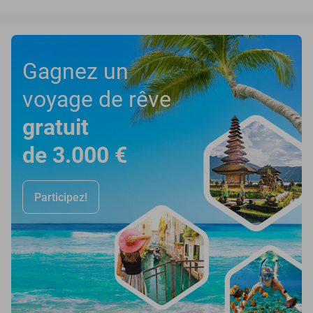
Gagnez un
voyage de rêve
gratuit
de 3.000 €
Participez!