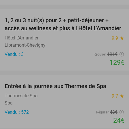
favorite_border
1, 2 ou 3 nuit(s) pour 2 + petit-déjeuner +
32%
accès au wellness et plus à l'Hôtel L'Amandier
Hôtel L'Amandier
9.9
star
Libramont-Chevigny
Vendu : 3
191€
Régulier
129€
favorite_border
Entrée à la journée aux Thermes de Spa
50%
Thermes de Spa
9.7
star
Spa
Vendu : 572
48€
Régulier
24€