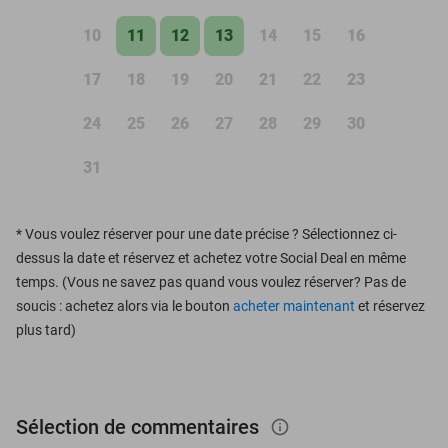
10
11
12
13
14
15
16
17
18
19
20
21
22
23
24
25
26
27
28
29
30
31
*
Vous voulez réserver pour une date précise ? Sélectionnez ci-
dessus la date et réservez et achetez votre Social Deal en même
temps. (Vous ne savez pas quand vous voulez réserver? Pas de
soucis : achetez alors via le bouton
acheter maintenant
et réservez
plus tard)
Sélection de commentaires
info_outlined