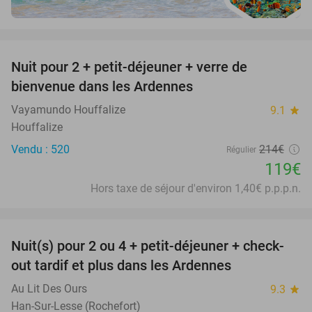
favorite_border
Nuit pour 2 + petit-déjeuner + verre de
44%
bienvenue dans les Ardennes
Vayamundo Houffalize
9.1
star
Houffalize
Vendu : 520
214€
Régulier
119€
Hors taxe de séjour d'environ 1,40€ p.p.p.n.
favorite_border
Nuit(s) pour 2 ou 4 + petit-déjeuner + check-
75%
out tardif et plus dans les Ardennes
Au Lit Des Ours
9.3
star
Han-Sur-Lesse (Rochefort)