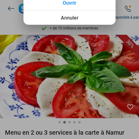
Ouvrir
Découvrez + de 15.000 deals
Disponible 7 jours par semaine
Annuler
Dim disponible à par
+ de 10 millions de membres
9,4
basé sur
206 237 avis
30%
Découvrez + de 15.000 deals
Disponible 7 jours par semaine
+ de 10 millions de membres
favorite_border
Menu en 2 ou 3 services à la carte à Namur