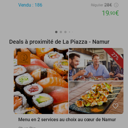
Vendu : 186
28€
Régulier
19
€
,90
Deals à proximité de La Piazza - Namur
27%
favorite_border
Menu en 2 services au choix au cœur de Namur