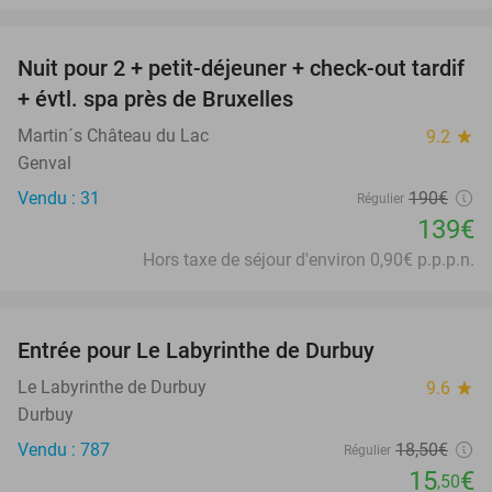
favorite_border
Nuit pour 2 + petit-déjeuner + check-out tardif
27%
+ évtl. spa près de Bruxelles
Martin´s Château du Lac
9.2
star
Genval
Vendu : 31
190€
Régulier
139€
Hors taxe de séjour d'environ 0,90€ p.p.p.n.
favorite_border
Entrée pour Le Labyrinthe de Durbuy
16%
Le Labyrinthe de Durbuy
9.6
star
Durbuy
Vendu : 787
18
,50
€
Régulier
15
€
,50