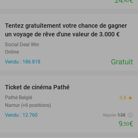
24
€
,90
favorite_border
Tentez gratuitement votre chance de gagner
un voyage de rêve d'une valeur de 3.000 €
Social Deal Win
Online
Gratuit
Vendu : 186.818
favorite_border
Ticket de cinéma Pathé
27%
Pathé België
9.8
star
Namur (+6 positions)
Vendu : 12.760
13€
Régulier
9
€
,50
favorite_border