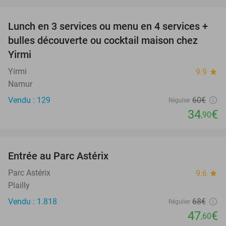
favorite_border
Lunch en 3 services ou menu en 4 services +
42%
bulles découverte ou cocktail maison chez
Yirmi
Yirmi
9.9
star
Namur
Vendu : 129
60€
Régulier
34
€
,90
favorite_border
Entrée au Parc Astérix
30%
Parc Astérix
9.6
star
Plailly
Vendu : 1.818
68€
Régulier
47
€
,60