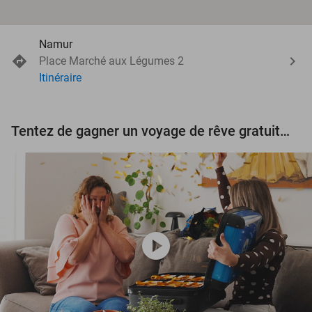
Namur
Place Marché aux Légumes 2
Itinéraire
Tentez de gagner un voyage de rêve gratuit d'une valeur de 3.000 € !
play_circle