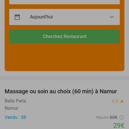
Cherchez Restaurant
favorite_border
Massage ou soin au choix (60 min) à Namur
52%
Bella Perla
9.9
star
Namur
Vendu : 88
60€
Régulier
29€