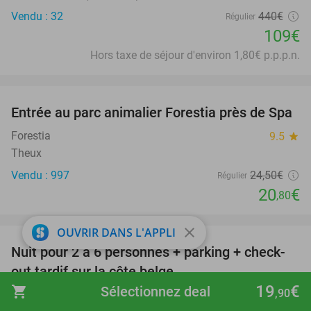
Vendu : 32
440€
Régulier
109€
Hors taxe de séjour d'environ 1,80€ p.p.p.n.
favorite_border
Entrée au parc animalier Forestia près de Spa
15%
Forestia
9.5
star
Theux
Vendu : 997
24
,50
€
Régulier
20
€
,80
favorite_border
close
OUVRIR DANS L'APPLI
Nuit pour 2 à 6 personnes + parking + check-
40%
out tardif sur la côte belge
19
€
shopping_cart
Sélectionnez deal
,90
West Bay Hotel
9.4
star