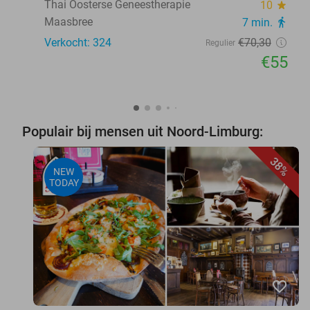
Thai Oosterse Geneestherapie
10
star
Maasbree
7 min.
directions_walk
Verkocht: 324
€70
,30
Regulier
€55
Populair bij mensen uit Noord-Limburg:
38%
NEW
TODAY
favorite_border