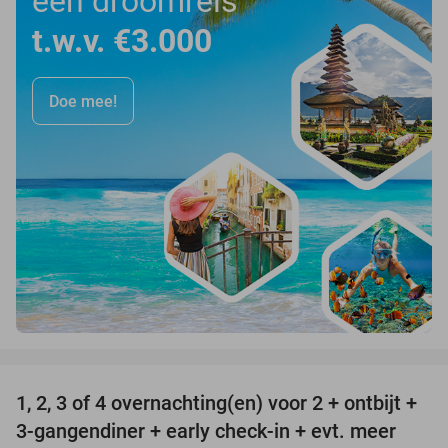
een droomreis
t.w.v. €3.000
Doe mee!
favorite_border
1, 2, 3 of 4 overnachting(en) voor 2 + ontbijt +
25%
3-gangendiner + early check-in + evt. meer