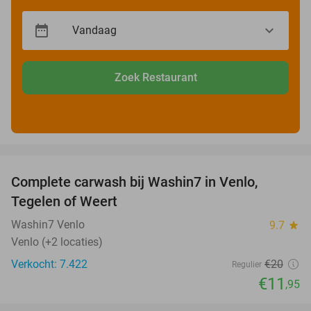
Zoek Restaurant
favorite_border
Complete carwash bij Washin7 in Venlo,
40%
Tegelen of Weert
Washin7 Venlo
9.7
star
Venlo (+2 locaties)
Verkocht: 7.422
€20
Regulier
€11
,95
favorite_border