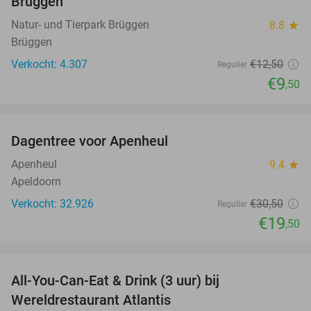
Brüggen
Natur- und Tierpark Brüggen
8.8
star
Brüggen
Verkocht: 4.307
€12
,50
Regulier
€9
,50
favorite_border
Dagentree voor Apenheul
36%
Apenheul
9.4
star
Apeldoorn
Verkocht: 32.926
€30
,50
Regulier
€19
,50
favorite_border
All-You-Can-Eat & Drink (3 uur) bij
19%
Wereldrestaurant Atlantis