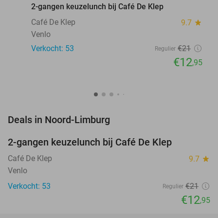
2-gangen keuzelunch bij Café De Klep
Café De Klep
9.7
star
Venlo
Verkocht: 53
€21
Regulier
€12
,95
favorite_border
Deals in Noord-Limburg
2-gangen keuzelunch bij Café De Klep
38%
NEW
TODAY
Café De Klep
9.7
star
Venlo
Verkocht: 53
€21
Regulier
€12
,95
favorite_border