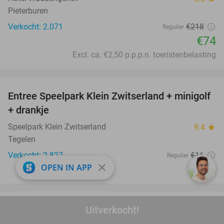
Pieterburen
Verkocht: 2.071
€218
Regulier
€74
Excl. ca. €2,50 p.p.p.n. toeristenbelasting
favorite_border
Entree Speelpark Klein Zwitserland + minigolf
38%
+ drankje
Speelpark Klein Zwitserland
9.4
star
Tegelen
Verkocht: 2.827
€16
Regulier
close
OPEN IN APP
€9
,95
favorite_border
Uitverkocht!
3-gangen keuzediner bij Steakhouse Taurus
25%