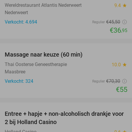
Wereldrestaurant Atlantis Nederweert
9.4
star
Nederweert
Verkocht: 4.694
€45
,50
Regulier
€36
,95
favorite_border
Massage naar keuze (60 min)
22%
Thai Oosterse Geneestherapie
10.0
star
Maasbree
Verkocht: 324
€70
,30
Regulier
€55
favorite_border
Entree + hapje + non-alcoholisch drankje voor
52%
2 bij Holland Casino
Holland Casino