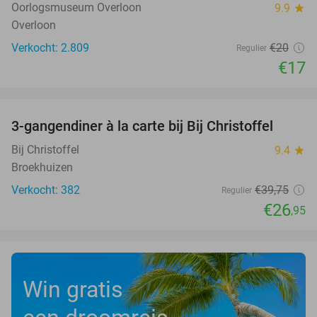
Oorlogsmuseum Overloon
9.9
star
Overloon
Verkocht: 2.809
€20
Regulier
€17
favorite_border
3-gangendiner à la carte bij Bij Christoffel
32%
Bij Christoffel
9.4
star
Broekhuizen
Verkocht: 382
€39
,75
Regulier
€26
,95
Win gratis