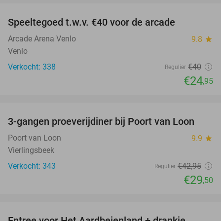
Speeltegoed t.w.v. €40 voor de arcade
38%
Arcade Arena Venlo
9.8
star
Venlo
Verkocht: 338
€40
Regulier
€24
,95
favorite_border
3-gangen proeverijdiner bij Poort van Loon
31%
Poort van Loon
9.9
star
Vierlingsbeek
Verkocht: 343
€42
,95
Regulier
€29
,50
favorite_border
Entree voor Het Aardbeienland + drankje,