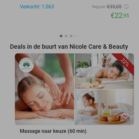
Verkocht: 1.063
€35
,05
Regulier
€22
,95
Deals in de buurt van Nicole Care & Beauty
22%
favorite_border
Massage naar keuze (60 min)