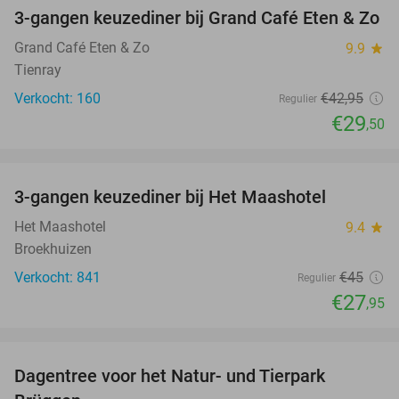
3-gangen keuzediner bij Grand Café Eten & Zo
31%
Grand Café Eten & Zo
9.9
star
Tienray
Verkocht: 160
€42
,95
Regulier
€29
,50
favorite_border
3-gangen keuzediner bij Het Maashotel
38%
Het Maashotel
9.4
star
Broekhuizen
Verkocht: 841
€45
Regulier
€27
,95
favorite_border
Dagentree voor het Natur- und Tierpark
24%