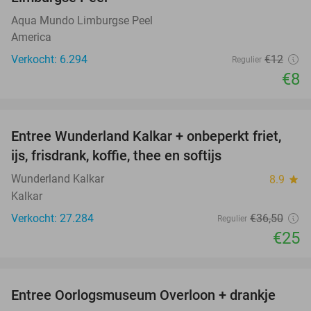
Aqua Mundo Limburgse Peel
America
Verkocht: 6.294
€12
Regulier
€8
favorite_border
Entree Wunderland Kalkar + onbeperkt friet,
32%
ijs, frisdrank, koffie, thee en softijs
Wunderland Kalkar
8.9
star
Kalkar
Verkocht: 27.284
€36
,50
Regulier
€25
favorite_border
Entree Oorlogsmuseum Overloon + drankje
15%