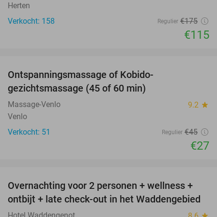
Herten
Verkocht: 158
€175
Regulier
€115
favorite_border
Ontspanningsmassage of Kobido-
40%
gezichtsmassage (45 of 60 min)
Massage-Venlo
9.2
star
Venlo
Verkocht: 51
€45
Regulier
€27
favorite_border
Overnachting voor 2 personen + wellness +
66%
ontbijt + late check-out in het Waddengebied
Hotel Waddengenot
8.6
star