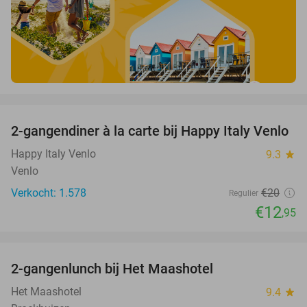
favorite_border
2-gangendiner à la carte bij Happy Italy Venlo
35%
Happy Italy Venlo
9.3
star
Venlo
Verkocht: 1.578
€20
Regulier
€12
,95
favorite_border
2-gangenlunch bij Het Maashotel
25%
Het Maashotel
9.4
star