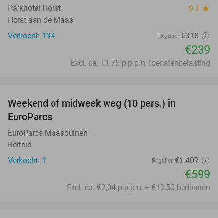
Parkhotel Horst
9.1
star
Horst aan de Maas
Verkocht: 194
€318
Regulier
€239
Excl. ca. €1,75 p.p.p.n. toeristenbelasting
favorite_border
Weekend of midweek weg (10 pers.) in
57%
EuroParcs
EuroParcs Maasduinen
Belfeld
Verkocht: 1
€1.407
Regulier
€599
Excl. ca. €2,04 p.p.p.n. + €13,50 bedlinnen
favorite_border