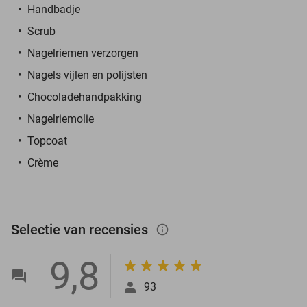
Handbadje
Scrub
Nagelriemen verzorgen
Nagels vijlen en polijsten
Chocoladehandpakking
Nagelriemolie
Topcoat
Crème
Selectie van recensies
info_outlined
9,8
93