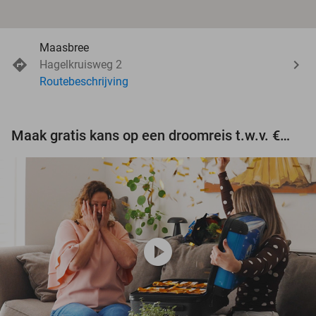
Maasbree
Hagelkruisweg 2
Routebeschrijving
Maak gratis kans op een droomreis t.w.v. €3.000!
play_circle