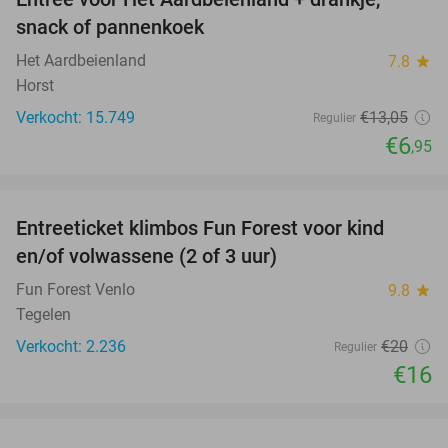
47%
snack of pannenkoek
Het Aardbeienland
7.8
star
Horst
Verkocht: 15.749
€13
,05
Regulier
€6
,95
favorite_border
Entreeticket klimbos Fun Forest voor kind
20%
en/of volwassene (2 of 3 uur)
Fun Forest Venlo
9.8
star
Tegelen
Verkocht: 2.236
€20
Regulier
€16
favorite_border