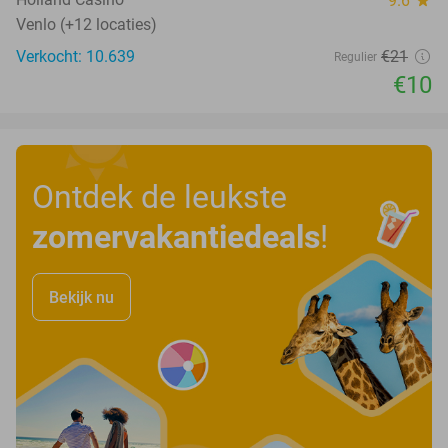
9.6
star
Venlo (+12 locaties)
Verkocht: 10.639
€21
Regulier
€10
Ontdek de leukste
zomervakantiedeals
!
Bekijk nu