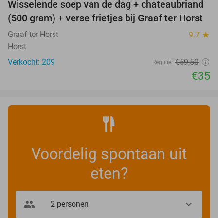
Wisselende soep van de dag + chateaubriand
41%
(500 gram) + verse frietjes bij Graaf ter Horst
Graaf ter Horst
9.7
star
Horst
Verkocht: 209
€59
,50
Regulier
€35
Voordelig spontaan uit
eten?