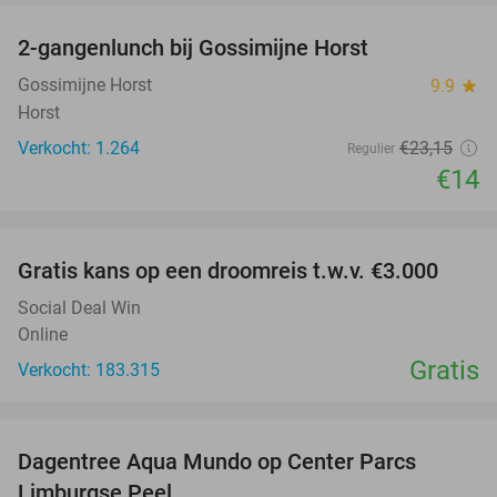
2-gangenlunch bij Gossimijne Horst
40%
Gossimijne Horst
9.9
star
Horst
Verkocht: 1.264
€23
,15
Regulier
€14
favorite_border
Gratis kans op een droomreis t.w.v. €3.000
Social Deal Win
Online
Gratis
Verkocht: 183.315
favorite_border
Dagentree Aqua Mundo op Center Parcs
33%
Limburgse Peel