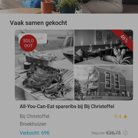
Vaak samen gekocht
46%
SOLD
OUT
All-You-Can-Eat spareribs bij Bij Christoffel
Bij Christoffel
9.4
star
Broekhuizen
Verkocht: 696
€36
,75
Regulier