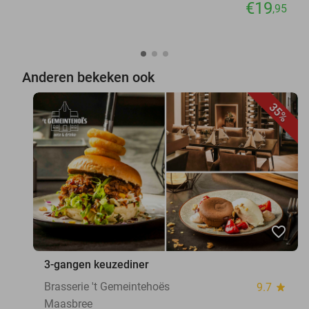
€19
,95
Anderen bekeken ook
35%
favorite_border
3-gangen keuzediner
Brasserie 't Gemeintehoës
9.7
star
Maasbree