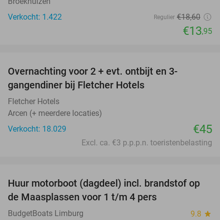
Broekhuizen
Verkocht: 1.422
€18
,60
Regulier
€13
,95
favorite_border
Overnachting voor 2 + evt. ontbijt en 3-
gangendiner bij Fletcher Hotels
Fletcher Hotels
Arcen (+ meerdere locaties)
€45
Verkocht: 18.029
Excl. ca. €3 p.p.p.n. toeristenbelasting
favorite_border
Huur motorboot (dagdeel) incl. brandstof op
34%
de Maasplassen voor 1 t/m 4 pers
BudgetBoats Limburg
9.8
star