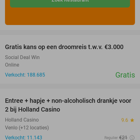
favorite_border
Gratis kans op een droomreis t.w.v. €3.000
Social Deal Win
Online
Gratis
Verkocht: 188.685
favorite_border
Entree + hapje + non-alcoholisch drankje voor
52%
2 bij Holland Casino
Holland Casino
9.6
star
Venlo (+12 locaties)
Verkocht: 11.143
€21
Regulier