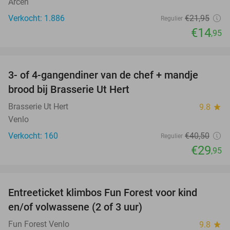
Arcen
Verkocht: 1.886
€21
,95
Regulier
€14
,95
favorite_border
3- of 4-gangendiner van de chef + mandje
26%
brood bij Brasserie Ut Hert
Brasserie Ut Hert
9.8
star
Venlo
Verkocht: 160
€40
,50
Regulier
€29
,95
favorite_border
Entreeticket klimbos Fun Forest voor kind
20%
en/of volwassene (2 of 3 uur)
Fun Forest Venlo
9.8
star