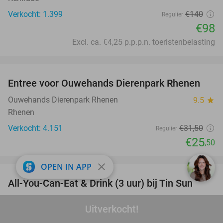
Verkocht: 1.399
€140
Regulier
€98
Excl. ca. €4,25 p.p.p.n. toeristenbelasting
favorite_border
Entree voor Ouwehands Dierenpark Rhenen
19%
Ouwehands Dierenpark Rhenen
9.5
star
Rhenen
Verkocht: 4.151
€31
,50
Regulier
€25
,50
favorite_border
close
OPEN IN APP
All-You-Can-Eat & Drink (3 uur) bij Tin Sun
23%
Tin Sun
9.3
star
Uitverkocht!
Horst