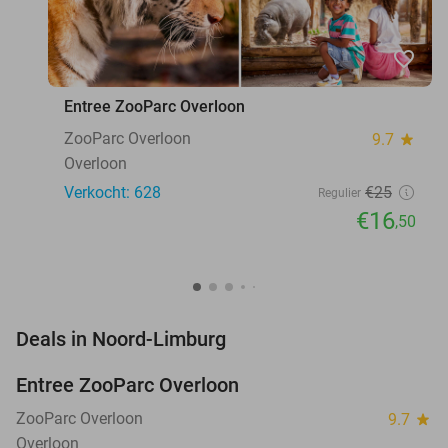
favorite_border
Entree ZooParc Overloon
ZooParc Overloon
9.7
star
Overloon
Verkocht: 628
€25
Regulier
€16
,50
favorite_border
Deals in Noord-Limburg
Entree ZooParc Overloon
34%
NEW
TODAY
ZooParc Overloon
9.7
star
Overloon