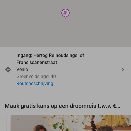
wellness
Ingang: Hertog Reinoudsingel of
Franciscanenstraat
Venlo
Groenveldsingel 40
Routebeschrijving
Maak gratis kans op een droomreis t.w.v. €3.000!