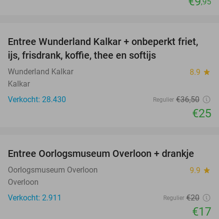
€9
,95
favorite_border
Entree Wunderland Kalkar + onbeperkt friet,
32%
ijs, frisdrank, koffie, thee en softijs
Wunderland Kalkar
8.9
star
Kalkar
Verkocht: 28.430
€36
,50
Regulier
€25
favorite_border
Entree Oorlogsmuseum Overloon + drankje
15%
Oorlogsmuseum Overloon
9.9
star
Overloon
Verkocht: 2.911
€20
Regulier
€17