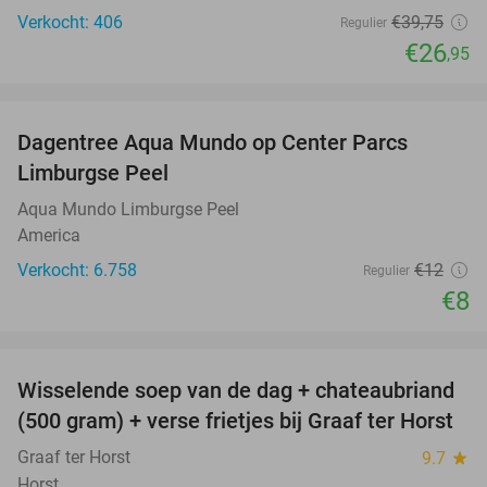
Verkocht: 406
€39
,75
Regulier
€26
,95
favorite_border
Dagentree Aqua Mundo op Center Parcs
33%
Limburgse Peel
Aqua Mundo Limburgse Peel
America
Verkocht: 6.758
€12
Regulier
€8
favorite_border
Wisselende soep van de dag + chateaubriand
41%
(500 gram) + verse frietjes bij Graaf ter Horst
Graaf ter Horst
9.7
star
Horst