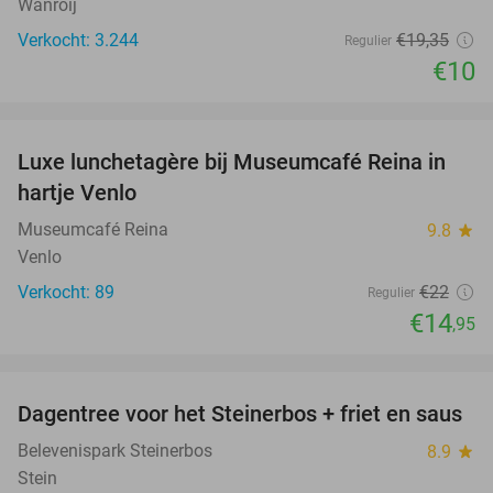
Wanroij
Verkocht: 3.244
€19
,35
Regulier
€10
favorite_border
Luxe lunchetagère bij Museumcafé Reina in
32%
hartje Venlo
Museumcafé Reina
9.8
star
Venlo
Verkocht: 89
€22
Regulier
€14
,95
favorite_border
Dagentree voor het Steinerbos + friet en saus
37%
Belevenispark Steinerbos
8.9
star
Stein