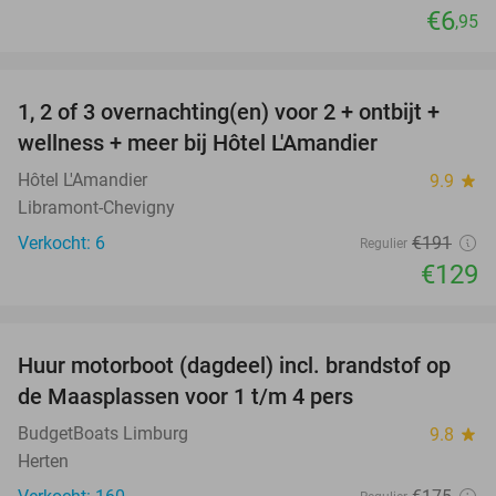
€6
,95
favorite_border
1, 2 of 3 overnachting(en) voor 2 + ontbijt +
32%
NEW
wellness + meer bij Hôtel L'Amandier
TODAY
Hôtel L'Amandier
9.9
star
Libramont-Chevigny
Verkocht: 6
€191
Regulier
€129
favorite_border
Huur motorboot (dagdeel) incl. brandstof op
34%
de Maasplassen voor 1 t/m 4 pers
BudgetBoats Limburg
9.8
star
Herten