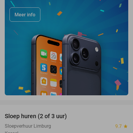
Meer info
favorite_border
Sloep huren (2 of 3 uur)
26%
Sloepverhuur Limburg
9.7
star