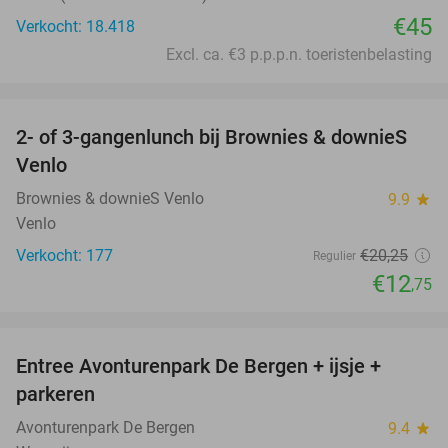
€45
Verkocht: 18.418
Excl. ca. €3 p.p.p.n. toeristenbelasting
favorite_border
2- of 3-gangenlunch bij Brownies & downieS
37%
Venlo
Brownies & downieS Venlo
9.9
star
Venlo
Verkocht: 177
€20
,25
Regulier
€12
,75
favorite_border
Entree Avonturenpark De Bergen + ijsje +
48%
parkeren
Avonturenpark De Bergen
9.4
star