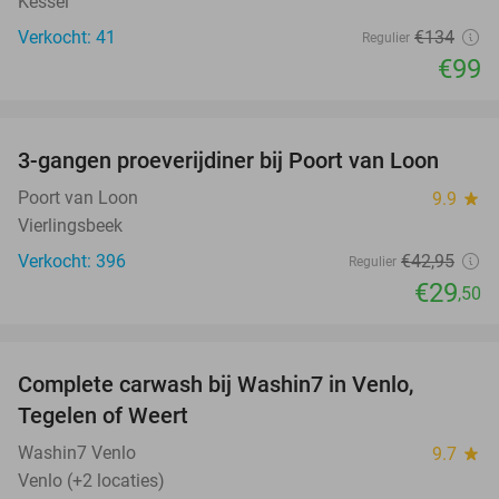
Kessel
Verkocht: 41
€134
Regulier
€99
favorite_border
3-gangen proeverijdiner bij Poort van Loon
31%
Poort van Loon
9.9
star
Vierlingsbeek
Verkocht: 396
€42
,95
Regulier
€29
,50
favorite_border
Complete carwash bij Washin7 in Venlo,
40%
Tegelen of Weert
Washin7 Venlo
9.7
star
Venlo (+2 locaties)