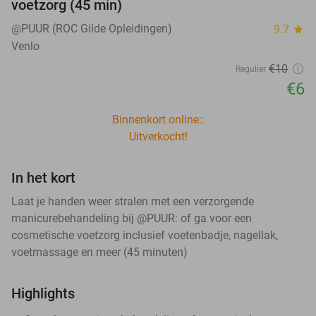
voetzorg (45 min)
@PUUR (ROC Gilde Opleidingen)
9.7
star
Venlo
€10
Regulier
€6
Binnenkort online::
Uitverkocht!
In het kort
Laat je handen weer stralen met een verzorgende
manicurebehandeling bij @PUUR: of ga voor een
cosmetische voetzorg inclusief voetenbadje, nagellak,
voetmassage en meer (45 minuten)
Highlights