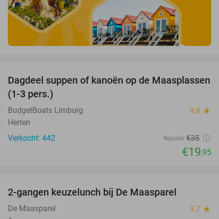
favorite_border
Dagdeel suppen of kanoën op de Maasplassen
43%
(1-3 pers.)
BudgetBoats Limburg
9.8
star
Herten
Verkocht: 442
€35
Regulier
€19
,95
favorite_border
2-gangen keuzelunch bij De Maasparel
32%
De Maasparel
9.7
star