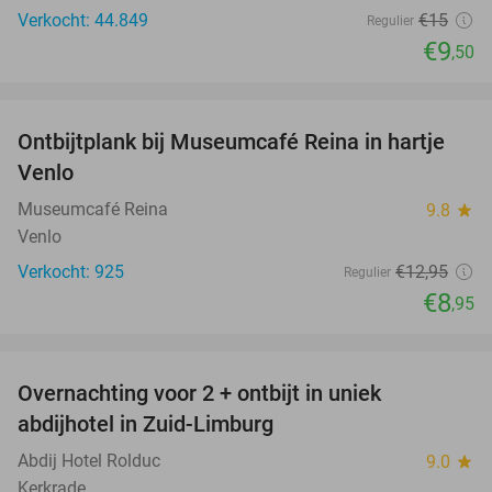
Verkocht: 44.849
€15
Regulier
€9
,50
favorite_border
Ontbijtplank bij Museumcafé Reina in hartje
31%
Venlo
Museumcafé Reina
9.8
star
Venlo
Verkocht: 925
€12
,95
Regulier
€8
,95
favorite_border
Overnachting voor 2 + ontbijt in uniek
30%
abdijhotel in Zuid-Limburg
Abdij Hotel Rolduc
9.0
star
Kerkrade