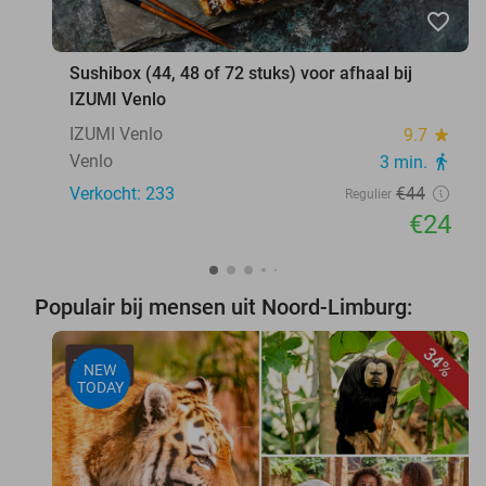
favorite_border
Sushibox (44, 48 of 72 stuks) voor afhaal bij
IZUMI Venlo
IZUMI Venlo
9.7
star
Venlo
3 min.
directions_walk
Verkocht: 233
€44
Regulier
€24
Populair bij mensen uit Noord-Limburg:
34%
NEW
TODAY