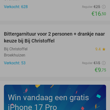
Verkocht: 628
€25
Regulier
€16
,50
favorite_border
Bittergarnituur voor 2 personen + drankje naar
35%
keuze bij Bij Christoffel
Bij Christoffel
9.4
star
Broekhuizen
Verkocht: 53
€15
Regulier
€9
,75
Win vandaag een gratis
iPhone 17 Pro