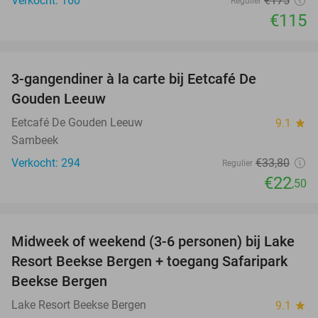
Verkocht: 160
€175
Regulier
€115
favorite_border
3-gangendiner à la carte bij Eetcafé De
33%
Gouden Leeuw
Eetcafé De Gouden Leeuw
9.1
star
Sambeek
Verkocht: 294
€33
,80
Regulier
€22
,50
favorite_border
Midweek of weekend (3-6 personen) bij Lake
53%
Resort Beekse Bergen + toegang Safaripark
Beekse Bergen
Lake Resort Beekse Bergen
9.1
star