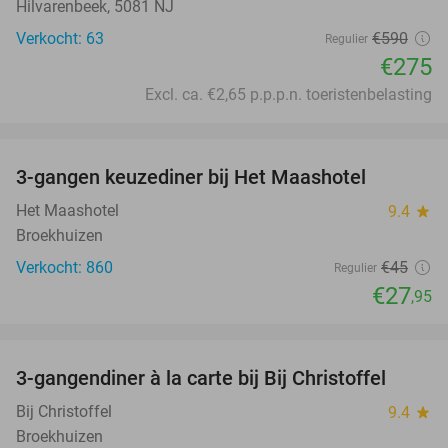
Hilvarenbeek, 5081 NJ
Verkocht: 63
€590
Regulier
€275
Excl. ca. €2,65 p.p.p.n. toeristenbelasting
favorite_border
3-gangen keuzediner bij Het Maashotel
38%
Het Maashotel
9.4
star
Broekhuizen
Verkocht: 860
€45
Regulier
€27
,95
favorite_border
3-gangendiner à la carte bij Bij Christoffel
32%
Bij Christoffel
9.4
star
Broekhuizen