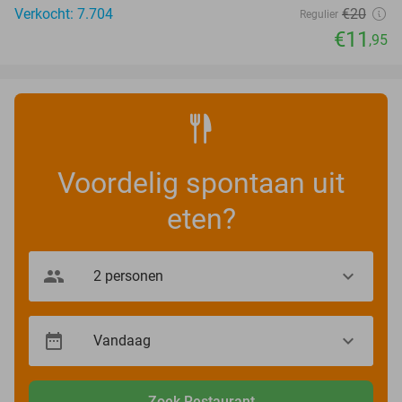
Verkocht: 7.704
€20
Regulier
€11
,95
Voordelig spontaan uit
eten?
Zoek Restaurant