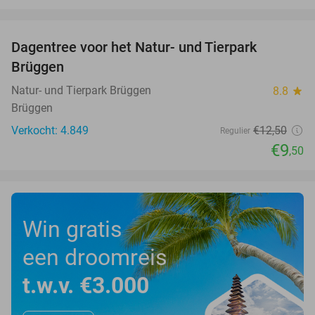
favorite_border
Dagentree voor het Natur- und Tierpark
24%
Brüggen
Natur- und Tierpark Brüggen
8.8
star
Brüggen
Verkocht: 4.849
€12
,50
Regulier
€9
,50
Win gratis
een droomreis
t.w.v. €3.000