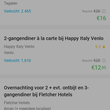
Tegelen
Verkocht: 2.465
€20
Regulier
€16
favorite_border
2-gangendiner à la carte bij Happy Italy Venlo
35%
Happy Italy Venlo
9.3
star
Venlo
Verkocht: 1.616
€20
Regulier
€12
,95
favorite_border
Overnachting voor 2 + evt. ontbijt en 3-
gangendiner bij Fletcher Hotels
Fletcher Hotels
Arcen (+ meerdere locaties)