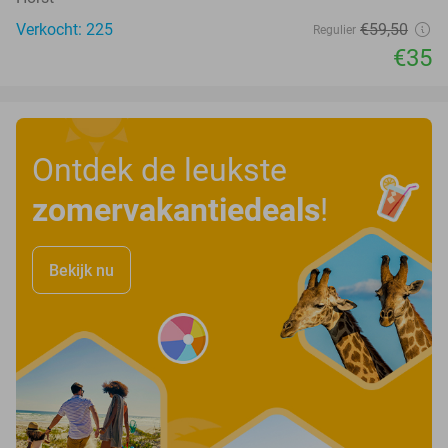
Verkocht: 225
€59
,50
Regulier
€35
Ontdek de leukste
zomervakantiedeals
!
Bekijk nu