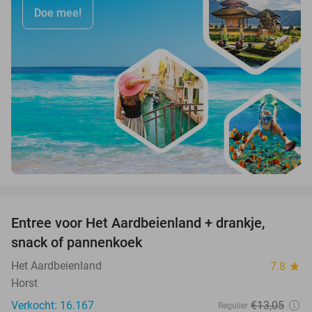
Doe mee!
favorite_border
Entree voor Het Aardbeienland + drankje,
47%
snack of pannenkoek
Het Aardbeienland
7.8
star
Horst
Verkocht: 16.167
€13
,05
Regulier