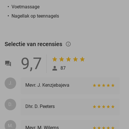
Voetmassage
Nagellak op teennagels
Selectie van recensies
info_outlined
9,7
87
J.
Mevr. J. Kenzjebajeva
D.
Dhr. D. Peeters
M.
Mevr. M. Wilems