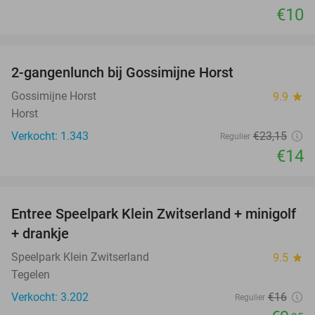
€10
favorite_border
2-gangenlunch bij Gossimijne Horst
40%
Gossimijne Horst
9.9
star
Horst
Verkocht: 1.343
€23
,15
Regulier
€14
favorite_border
Entree Speelpark Klein Zwitserland + minigolf
38%
+ drankje
Speelpark Klein Zwitserland
9.5
star
Tegelen
Verkocht: 3.202
€16
Regulier