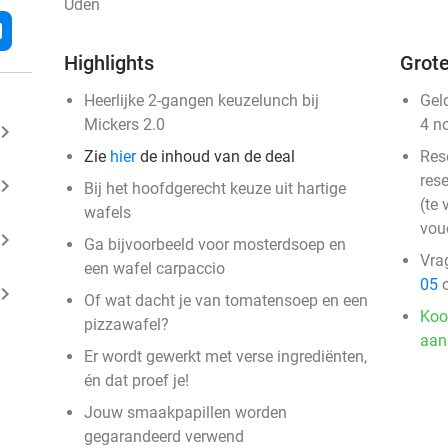
Uden
l
Highlights
Grote
Heerlijke 2-gangen keuzelunch bij
Gel
Mickers 2.0
4 n
ard_arrow_right
Zie
hier
de inhoud van de deal
Res
rese
ard_arrow_right
Bij het hoofdgerecht keuze uit hartige
(te 
wafels
vou
ard_arrow_right
Ga bijvoorbeeld voor mosterdsoep en
Vra
een wafel carpaccio
05
o
ard_arrow_right
Of wat dacht je van tomatensoep en een
Koo
pizzawafel?
aan
Er wordt gewerkt met verse ingrediënten,
én dat proef je!
Jouw smaakpapillen worden
gegarandeerd verwend