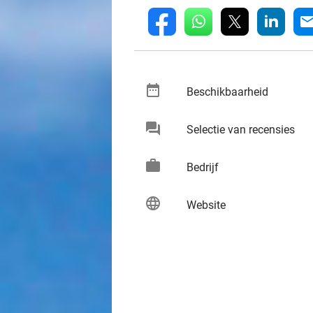
whatsapp
linkedin
fb
mai
date_range
keybo
Beschikbaarheid
chat
keybo
Selectie van recensies
work
keybo
Bedrijf
language
keybo
Website