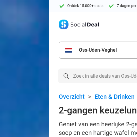
Ontdek 15.000+ deals
7 dagen per
Oss-Uden-Veghel
Overzicht
>
Eten & Drinken
2-gangen keuzelunc
Geniet van een heerlijke 2-g
soep en een hartige wafel m