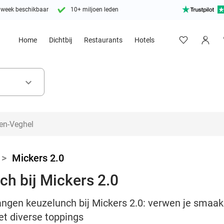
 week beschikbaar
10+ miljoen leden
Home
Dichtbij
Restaurants
Hotels
keyboard_arrow_down
>
Mickers 2.0
h bij Mickers 2.0
angen keuzelunch bij Mickers 2.0: verwen je smaak
et diverse toppings