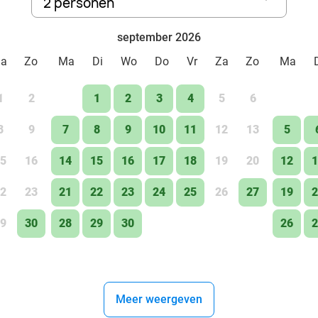
2 personen
september 2026
Za
Zo
Ma
Di
Wo
Do
Vr
Za
Zo
Ma
1
2
1
2
3
4
5
6
8
9
7
8
9
10
11
12
13
5
5
16
14
15
16
17
18
19
20
12
1
2
23
21
22
23
24
25
26
27
19
2
9
30
28
29
30
26
2
Meer weergeven