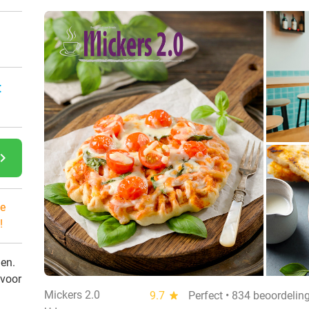
:
gate_next
e
!
den.
 voor
Mickers 2.0
9.7
star
Perfect • 834 beoordelin