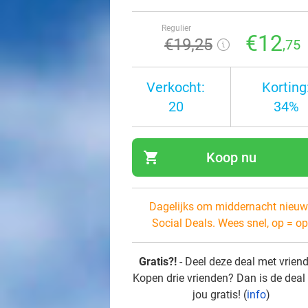
Regulier
€12
€19
,25
,75
Verkocht:
Korting
20
34%
shopping_cart
Koop nu
navi
Dagelijks om middernacht nieuw
Social Deals. Wees snel, op = op
Gratis?!
- Deel deze deal met vrien
Kopen drie vrienden? Dan is de deal
jou gratis! (
info
)