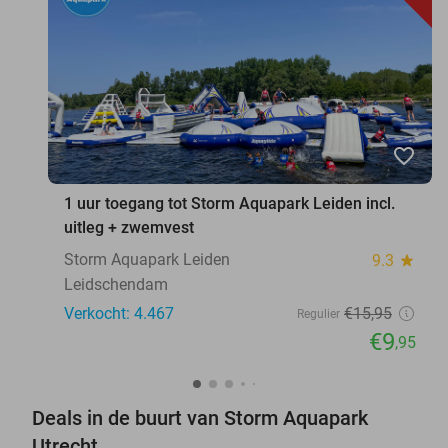
favorite_border
1 uur toegang tot Storm Aquapark Leiden incl.
uitleg + zwemvest
Storm Aquapark Leiden
9.3
star
Leidschendam
Verkocht: 4.467
€15
,95
Regulier
€9
,95
Deals in de buurt van Storm Aquapark
Utrecht