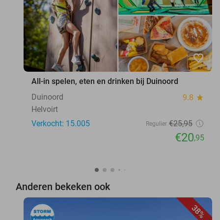
favorite_border
All-in spelen, eten en drinken bij Duinoord
Duinoord
9.8
star
Helvoirt
Verkocht: 15.005
€25
,95
Regulier
€20
,95
Anderen bekeken ook
38%