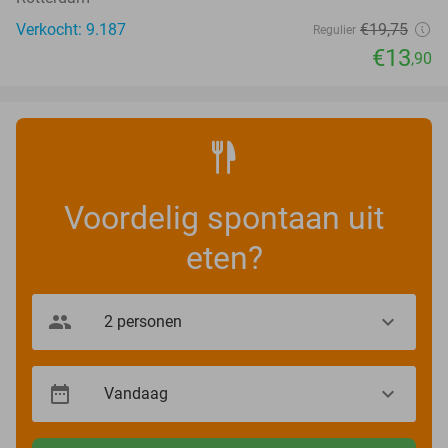
Verkocht: 9.187
€19
,75
Regulier
€13
,90
Voordelig spontaan uit
eten?