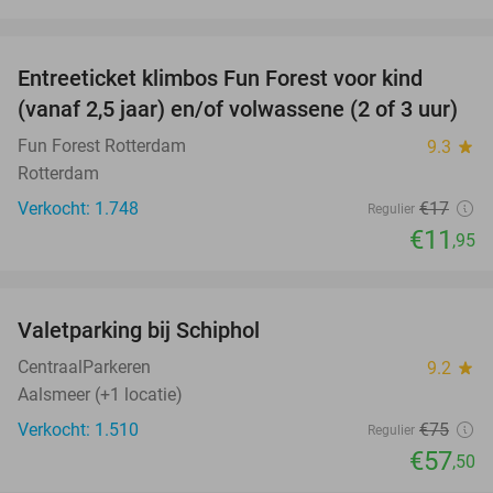
favorite_border
Entreeticket klimbos Fun Forest voor kind
30%
(vanaf 2,5 jaar) en/of volwassene (2 of 3 uur)
Fun Forest Rotterdam
9.3
star
Rotterdam
Verkocht: 1.748
€17
Regulier
€11
,95
favorite_border
Valetparking bij Schiphol
23%
CentraalParkeren
9.2
star
Aalsmeer (+1 locatie)
Verkocht: 1.510
€75
Regulier
€57
,50