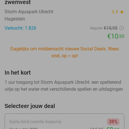
zwemvest
Storm Aquapark Utrecht
9.4
star
Hagestein
Verkocht: 1.826
€15
,95
Regulier
€10
,95
Dagelijks om middernacht nieuwe Social Deals. Wees
snel, op = op!
In het kort
1 uur toegang tot Storm Aquapark Utrecht: een spetterend
uitje op het water met verschillende spellen en uitdagingen
Selecteer jouw deal
Early bird (snelle kopers)
38%