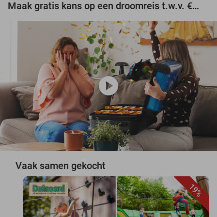
Maak gratis kans op een droomreis t.w.v. €3.000!
play_circle
Vaak samen gekocht
19%