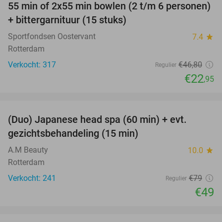
55 min of 2x55 min bowlen (2 t/m 6 personen)
51%
+ bittergarnituur (15 stuks)
Sportfondsen Oostervant
7.4
star
Rotterdam
Verkocht: 317
€46
,80
Regulier
€22
,95
favorite_border
(Duo) Japanese head spa (60 min) + evt.
38%
gezichtsbehandeling (15 min)
A.M Beauty
10.0
star
Rotterdam
Verkocht: 241
€79
Regulier
€49
favorite_border