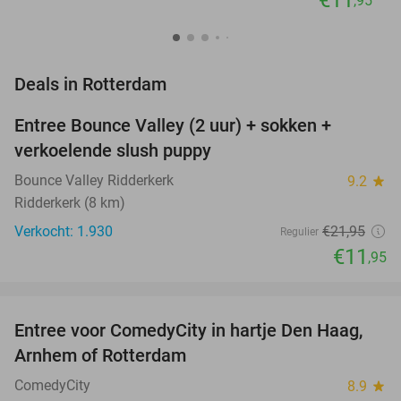
€11
,95
favorite_border
Deals in Rotterdam
Entree Bounce Valley (2 uur) + sokken +
46%
verkoelende slush puppy
Bounce Valley Ridderkerk
9.2
star
Ridderkerk (8 km)
Verkocht: 1.930
€21
,95
Regulier
€11
,95
favorite_border
Entree voor ComedyCity in hartje Den Haag,
36%
NEW
Arnhem of Rotterdam
TODAY
ComedyCity
8.9
star