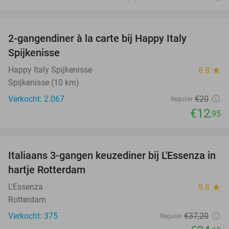
favorite_border
2-gangendiner à la carte bij Happy Italy
35%
Spijkenisse
Happy Italy Spijkenisse
8.8
star
Spijkenisse (10 km)
Verkocht: 2.067
€20
Regulier
€12
,95
favorite_border
Italiaans 3-gangen keuzediner bij L'Essenza in
33%
hartje Rotterdam
L'Essenza
9.8
star
Rotterdam
Verkocht: 375
€37
,20
Regulier