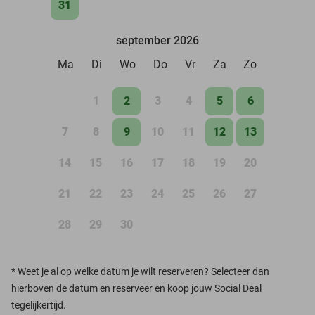
31
september 2026
Ma
Di
Wo
Do
Vr
Za
Zo
1
2
3
4
5
6
7
8
9
10
11
12
13
14
15
16
17
18
19
20
21
22
23
24
25
26
27
28
29
30
*
Weet je al op welke datum je wilt reserveren? Selecteer dan
hierboven de datum en reserveer en koop jouw Social Deal
tegelijkertijd.