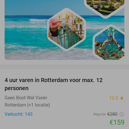
favorite_border
4 uur varen in Rotterdam voor max. 12
43%
personen
Geen Boot Wel Varen
10.0
star
Rotterdam (+1 locatie)
Verkocht: 143
€280
Regulier
€159