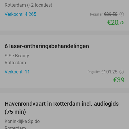
Rotterdam (+2 locaties)
Verkocht: 4.265
€29
,50
Regulier
€20
,75
favorite_border
6 laser-ontharingsbehandelingen
61%
SiSe Beauty
Rotterdam
Verkocht: 11
€101
,25
Regulier
€39
favorite_border
Havenrondvaart in Rotterdam incl. audiogids
30%
(75 min)
Koninklijke Spido
Rotterdam