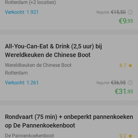
Rotterdam (+2 locaties)
Verkocht: 1.921
€15
,50
Regulier
€9
,95
favorite_border
All-You-Can-Eat & Drink (2,5 uur) bij
14%
Wereldkeuken de Chinese Boot
Wereldkeuken de Chinese Boot
8.7
star
Rotterdam
Verkocht: 1.261
€36
,95
Regulier
€31
,95
favorite_border
Rondvaart (75 min) + onbeperkt pannenkoeken
30%
op De Pannenkoekenboot
De Pannenkoekenboot
9.2
star