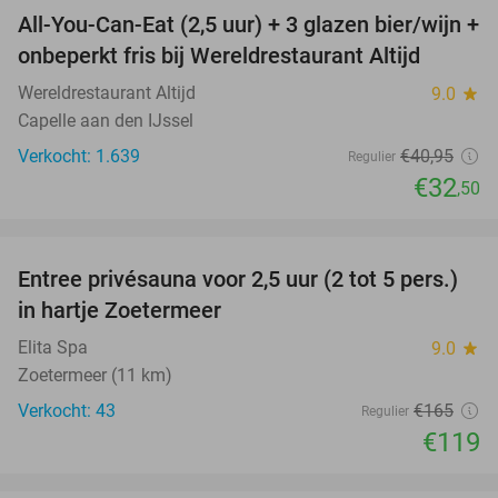
All-You-Can-Eat (2,5 uur) + 3 glazen bier/wijn +
21%
onbeperkt fris bij Wereldrestaurant Altijd
Wereldrestaurant Altijd
9.0
star
Capelle aan den IJssel
Verkocht: 1.639
€40
,95
Regulier
€32
,50
favorite_border
Entree privésauna voor 2,5 uur (2 tot 5 pers.)
28%
in hartje Zoetermeer
Elita Spa
9.0
star
Zoetermeer (11 km)
Verkocht: 43
€165
Regulier
€119
favorite_border