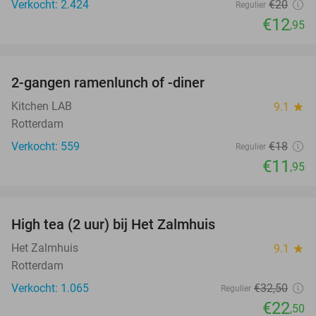
Verkocht: 2.424
€20
Regulier
€12
,95
favorite_border
2-gangen ramenlunch of -diner
34%
Kitchen LAB
9.1
star
Rotterdam
Verkocht: 559
€18
Regulier
€11
,95
favorite_border
High tea (2 uur) bij Het Zalmhuis
31%
Het Zalmhuis
9.1
star
Rotterdam
Verkocht: 1.065
€32
,50
Regulier
€22
,50