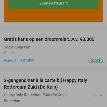
Zoek Restaurant
favorite_border
Gratis kans op een droomreis t.w.v. €3.000
Social Deal Win
Online
Gratis
Verkocht: 181.912
favorite_border
2-gangendiner à la carte bij Happy Italy
35%
Rotterdam Zuid (De Kuip)
Happy Italy Rotterdam Zuid (De Kuip)
8.1
star
Rotterdam