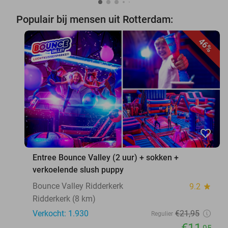
Populair bij mensen uit Rotterdam:
46%
favorite_border
Entree Bounce Valley (2 uur) + sokken +
verkoelende slush puppy
Bounce Valley Ridderkerk
9.2
star
Ridderkerk (8 km)
Verkocht: 1.930
€21
,95
Regulier