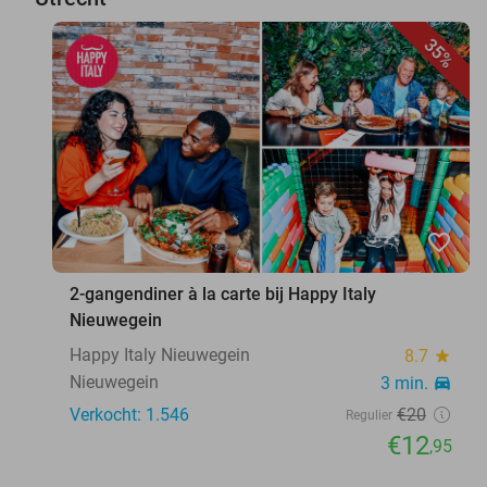
35%
favorite_border
2-gangendiner à la carte bij Happy Italy
Nieuwegein
Happy Italy Nieuwegein
8.7
star
Nieuwegein
3 min.
directions_car
Verkocht: 1.546
€20
Regulier
€12
,95