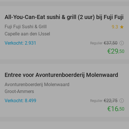
favorite_border
All-You-Can-Eat sushi & grill (2 uur) bij Fuji Fuji
21%
Fuji Fuji Sushi & Grill
9.3
star
Capelle aan den IJssel
Verkocht: 2.931
€37
,50
Regulier
€29
,50
favorite_border
Entree voor Avonturenboerderij Molenwaard
27%
Avonturenboerderij Molenwaard
Groot-Ammers
Verkocht: 8.499
€22
,75
Regulier
€16
,50
favorite_border