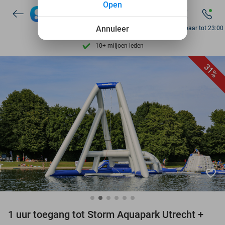
Open
7 dagen per week beschikbaar
10+ miljoen leden
Annuleer
Bereikbaar tot 23:00
9,4
op basis van
205.797 reviews
Ontdek 15.000+ deals
31%
7 dagen per week beschikbaar
10+ miljoen leden
favorite_border
1 uur toegang tot Storm Aquapark Utrecht +