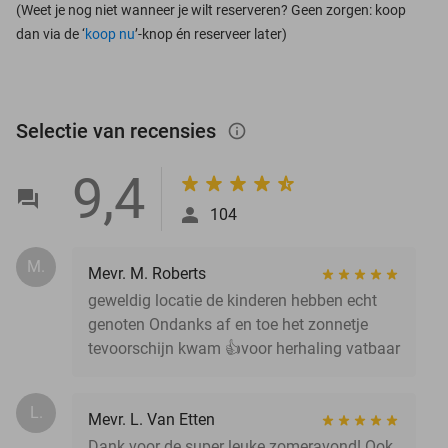
(Weet je nog niet wanneer je wilt reserveren? Geen zorgen: koop
dan via de ‘
koop nu
’-knop én reserveer later)
Selectie van recensies
info_outlined
9,4
104
M.
Mevr. M. Roberts
geweldig locatie de kinderen hebben echt
genoten Ondanks af en toe het zonnetje
tevoorschijn kwam 👍voor herhaling vatbaar
L.
Mevr. L. Van Etten
Dank voor de super leuke zomeravond! Ook