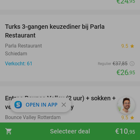
€24
,95
favorite_border
Turks 3-gangen keuzediner bij Parla
29%
Restaurant
Parla Restaurant
9.5
star
Schiedam
Verkocht: 61
€37
,85
Regulier
€26
,95
favorite_border
Entree Bounce Valley (2 uur) + sokken +
46%
close
OPEN IN APP
verkoelende slush puppy
Bounce Valley Rotterdam
9.5
star
Capelle aan den IJssel
€10
shopping_cart
Selecteer deal
,95
Verkocht: 1.728
€21
,95
Regulier