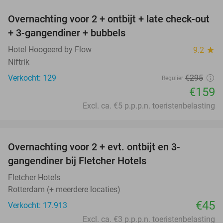
Overnachting voor 2 + ontbijt + late check-out
46%
+ 3-gangendiner + bubbels
Hotel Hoogeerd by Flow
9.2
star
Niftrik
Verkocht: 129
€295
Regulier
€159
Excl. ca. €5 p.p.p.n. toeristenbelasting
favorite_border
Overnachting voor 2 + evt. ontbijt en 3-
gangendiner bij Fletcher Hotels
Fletcher Hotels
Rotterdam (+ meerdere locaties)
€45
Verkocht: 17.913
Excl. ca. €3 p.p.p.n. toeristenbelasting