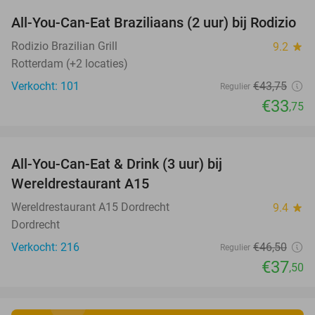
All-You-Can-Eat Braziliaans (2 uur) bij Rodizio
23%
Rodizio Brazilian Grill
9.2
star
Rotterdam (+2 locaties)
Verkocht: 101
€43
,75
Regulier
€33
,75
favorite_border
All-You-Can-Eat & Drink (3 uur) bij
19%
Wereldrestaurant A15
Wereldrestaurant A15 Dordrecht
9.4
star
Dordrecht
Verkocht: 216
€46
,50
Regulier
€37
,50