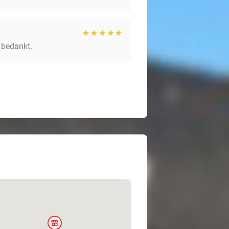
 bedankt.
store