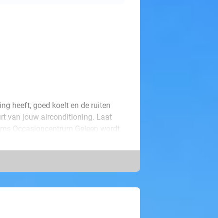
ng heeft, goed koelt en de ruiten
rt van jouw airconditioning. Laat
Tiems Occasioncentrum Geleen wordt
rcosysteem wordt opnieuw afgevuld
n voorkom het stuklopen van de