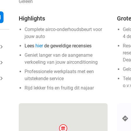
Geleen
l
Highlights
Grote
Complete airco-onderhoudsbeurt voor
Gel
jouw auto
4 d
Lees
hier
de geweldige recensies
Res
ard_arrow_right
res
Geniet langer van de aangename
Dea
ard_arrow_right
verkoeling van jouw airconditioning
Gel
Professionele werkplaats met een
ard_arrow_right
uitstekende service
Tele
o.v.
Rijd lekker fris en fruitig dit najaar
store