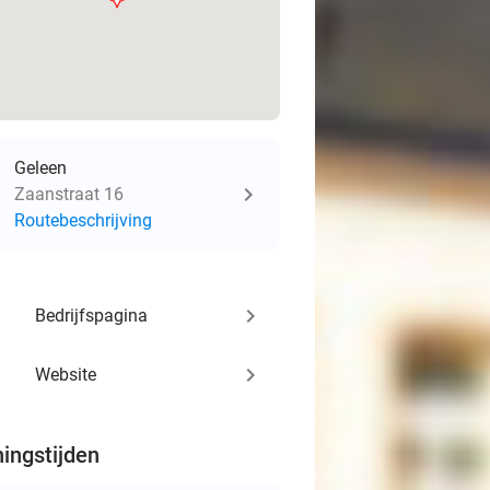
Geleen
Zaanstraat 16
Routebeschrijving
keyboard_arrow_right
Bedrijfspagina
keyboard_arrow_right
Website
ingstijden