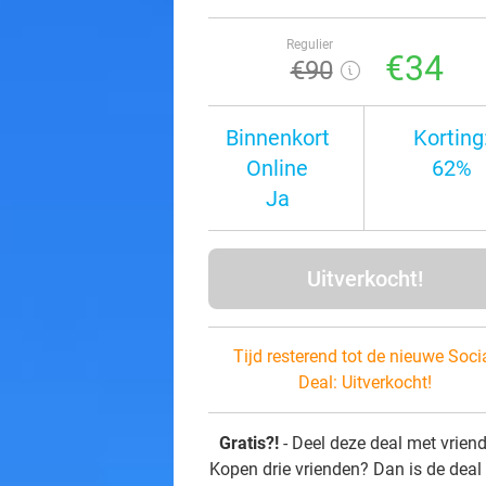
Regulier
€34
€90
Binnenkort
Korting
Online
62%
Ja
Uitverkocht!
Tijd resterend tot de nieuwe Soci
Deal:
Uitverkocht!
Gratis?!
- Deel deze deal met vrien
Kopen drie vrienden? Dan is de deal