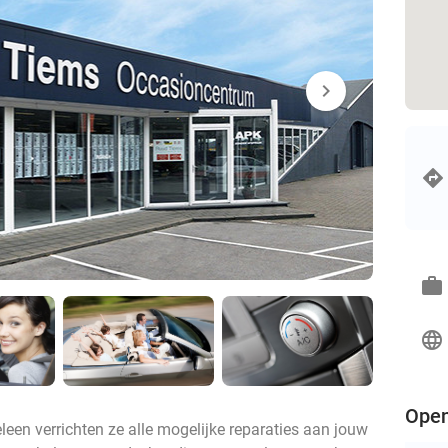
chevron_right
work
language
Open
en verrichten ze alle mogelijke reparaties aan jouw