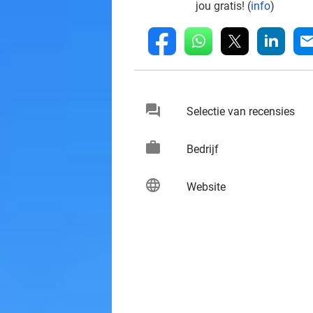
jou gratis! (
info
)
whatsapp
linkedin
fb
mai
chat
keybo
Selectie van recensies
work
keybo
Bedrijf
language
keybo
Website