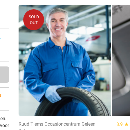
SOLD
OUT
:
al
den.
Ruud Tiems Occasioncentrum Geleen
8.9
star
 voor