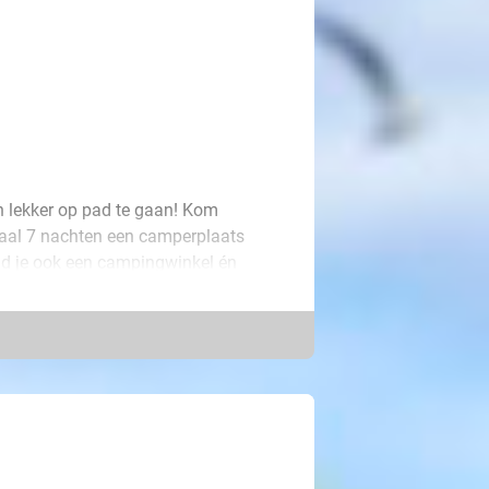
en lekker op pad te gaan! Kom
maal 7 nachten een camperplaats
vind je ook een campingwinkel én
or een heerlijke vakantie!
prachtige locatie: naast Nationaal
chitterende wandelpaden en
lemaal tot rust te komen!