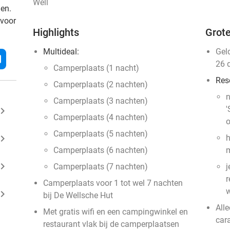
Well
den.
 voor
Highlights
Grote
Multideal:
Gel
l
26 
Camperplaats (1 nacht)
Res
Camperplaats (2 nachten)
n
Camperplaats (3 nachten)
'
ard_arrow_right
Camperplaats (4 nachten)
o
Camperplaats (5 nachten)
ard_arrow_right
h
Camperplaats (6 nachten)
m
ard_arrow_right
Camperplaats (7 nachten)
j
r
Camperplaats voor 1 tot wel 7 nachten
w
ard_arrow_right
bij De Wellsche Hut
Alle
Met gratis wifi en een campingwinkel en
car
restaurant vlak bij de camperplaatsen