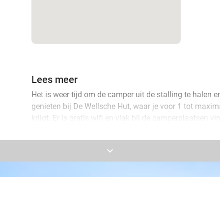
Lees meer
Het is weer tijd om de camper uit de stalling te halen 
genieten bij De Wellsche Hut, waar je voor 1 tot maxi
krijgt. Er is gratis wifi en vlak bij de camperplaatsen 
Restaurant De Wellsche Hut. Alles wat jij nodig hebt vo
keyboard_arrow_down
De camperplaatsen van De Wellsche Hut liggen op een 
Park De Maasduinen. Trek eropuit en ontdek de vele s
fietsroutes in de directe omgeving. Perfect om even he