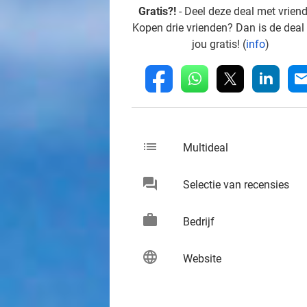
Gratis?!
- Deel deze deal met vrien
Kopen drie vrienden? Dan is de deal
jou gratis! (
info
)
whatsapp
linkedin
fb
mai
list
keybo
Multideal
chat
keybo
Selectie van recensies
work
keybo
Bedrijf
language
keybo
Website