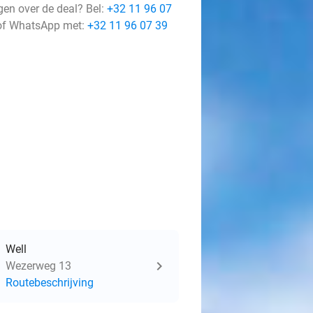
gen over de deal? Bel:
+32 11 96 07
f WhatsApp met:
+32 11 96 07 39
Well
Wezerweg 13
Routebeschrijving