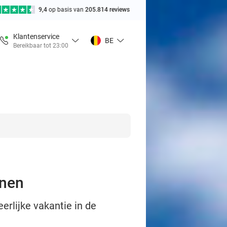
9,4
op basis van
205.814 reviews
Klantenservice
BE
Bereikbaar tot 23:00
inen
erlijke vakantie in de