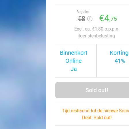
Regulier
€4
€8
,75
Excl. ca. €1,80 p.p.p.n.
toeristenbelasting
Binnenkort
Korting
Online
41%
Ja
Sold out!
Tijd resterend tot de nieuwe Soci
Deal:
Sold out!