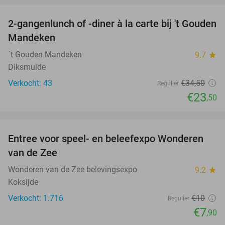
2-gangenlunch of -diner à la carte bij 't Gouden
32%
Mandeken
´t Gouden Mandeken
9.7
star
Diksmuide
Verkocht: 43
€34
,50
Regulier
€23
,50
favorite_border
Entree voor speel- en beleefexpo Wonderen
21%
van de Zee
Wonderen van de Zee belevingsexpo
9.2
star
Koksijde
Verkocht: 1.716
€10
Regulier
€7
,90