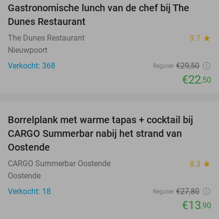
Gastronomische lunch van de chef bij The
24%
Dunes Restaurant
The Dunes Restaurant
9.7
star
Nieuwpoort
Verkocht: 368
€29
,50
Regulier
€22
,50
favorite_border
Borrelplank met warme tapas + cocktail bij
50%
CARGO Summerbar nabij het strand van
Oostende
CARGO Summerbar Oostende
8.3
star
Oostende
Verkocht: 18
€27
,80
Regulier
€13
,90