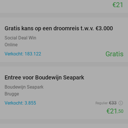
€21
favorite_border
Gratis kans op een droomreis t.w.v. €3.000
Social Deal Win
Online
Gratis
Verkocht: 183.122
favorite_border
Entree voor Boudewijn Seapark
35%
Boudewijn Seapark
Brugge
Verkocht: 3.855
€33
Regulier
€21
,50