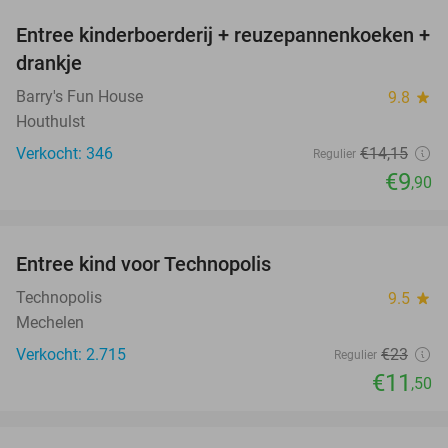
Entree kinderboerderij + reuzepannenkoeken +
30%
drankje
Barry's Fun House
9.8
star
Houthulst
Verkocht: 346
€14
,15
Regulier
€9
,90
favorite_border
Entree kind voor Technopolis
50%
Technopolis
9.5
star
Mechelen
Verkocht: 2.715
€23
Regulier
€11
,50
favorite_border