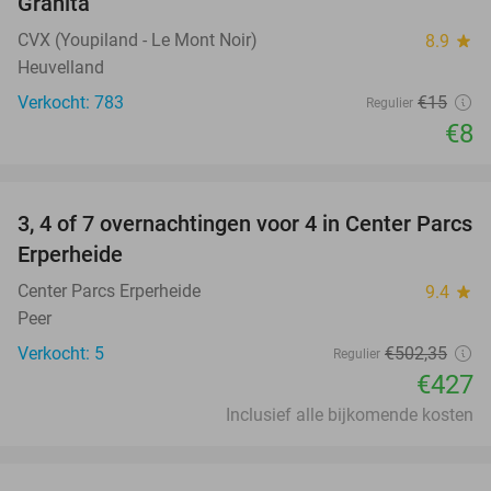
Granita
CVX (Youpiland - Le Mont Noir)
8.9
star
Heuvelland
Verkocht: 783
€15
Regulier
€8
favorite_border
3, 4 of 7 overnachtingen voor 4 in Center Parcs
15%
Erperheide
Center Parcs Erperheide
9.4
star
Peer
Verkocht: 5
€502
,35
Regulier
€427
Inclusief alle bijkomende kosten
favorite_border