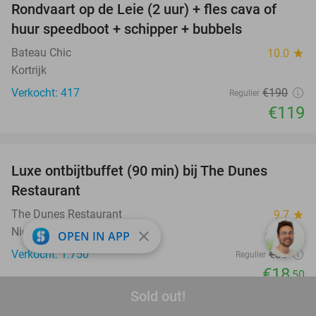
Rondvaart op de Leie (2 uur) + fles cava of
37%
huur speedboot + schipper + bubbels
Bateau Chic
10.0
star
Kortrijk
Verkocht: 417
€190
Regulier
€119
favorite_border
Luxe ontbijtbuffet (90 min) bij The Dunes
38%
SOLD
Restaurant
OUT
The Dunes Restaurant
9.7
star
Nieuwpoort
close
OPEN IN APP
Verkocht: 1.750
€30
Regulier
€18
,50
Sold out!