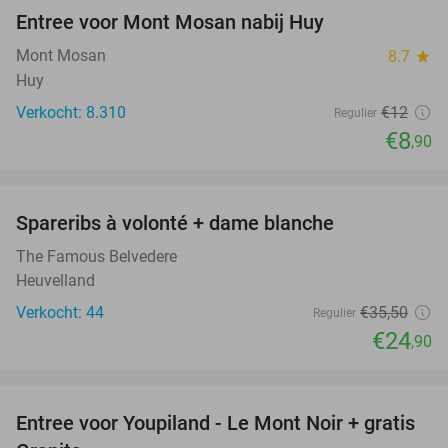
Entree voor Mont Mosan nabij Huy
26%
Mont Mosan
8.7
star
Huy
Verkocht: 8.310
€12
Regulier
€8
,90
favorite_border
Spareribs à volonté + dame blanche
30%
The Famous Belvedere
Heuvelland
Verkocht: 44
€35
,50
Regulier
€24
,90
favorite_border
Entree voor Youpiland - Le Mont Noir + gratis
47%