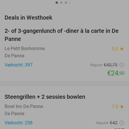
favorite_border
Deals in Westhoek
2- of 3-gangenlunch of -diner à la carte in De
39%
Panne
Le Petit Bonhomme
9.0
star
De Panne
Verkocht: 397
€40
,75
Regulier
€24
,90
favorite_border
Steengrillen + 2 sessies bowlen
36%
Bowl Inn De Panne
7.5
star
De Panne
Verkocht: 258
€42
Regulier