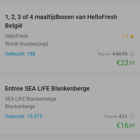
favorite_border
1, 2, 3 of 4 maaltijdboxen van HelloFresh
52%
België
HelloFresh
7.2
star
Wordt thuisbezorgd
Verkocht: 188
€49
,99
Regulier
€23
,99
favorite_border
Entree SEA LIFE Blankenberge
20%
SEA LIFE Blankenberge
Blankenberge
Verkocht: 10.575
€21
Regulier
€16
,80
favorite_border