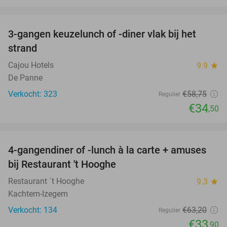
favorite_border
3-gangen keuzelunch of -diner vlak bij het
41%
strand
Cajou Hotels
9.9
star
De Panne
Verkocht: 323
€58
,75
Regulier
€34
,50
favorite_border
4-gangendiner of -lunch à la carte + amuses
46%
bij Restaurant 't Hooghe
Restaurant ´t Hooghe
9.3
star
Kachtem-Izegem
Verkocht: 134
€63
,20
Regulier
€33
,90