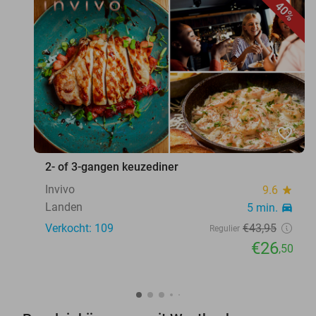
40%
favorite_border
2- of 3-gangen keuzediner
Invivo
9.6
star
Landen
5 min.
directions_car
Verkocht: 109
€43
,95
Regulier
€26
,50