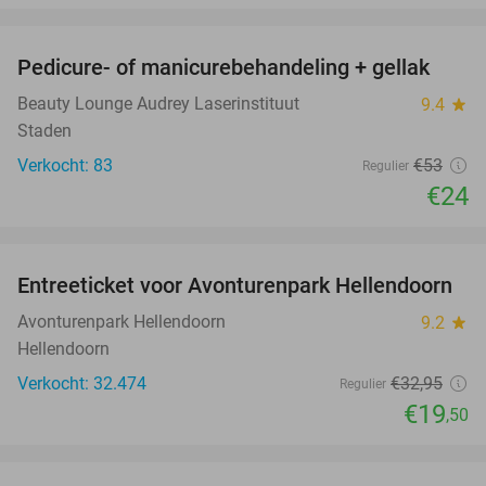
favorite_border
Pedicure- of manicurebehandeling + gellak
55%
Beauty Lounge Audrey Laserinstituut
9.4
star
Staden
Verkocht: 83
€53
Regulier
€24
favorite_border
Entreeticket voor Avonturenpark Hellendoorn
41%
Avonturenpark Hellendoorn
9.2
star
Hellendoorn
Verkocht: 32.474
€32
,95
Regulier
€19
,50
favorite_border