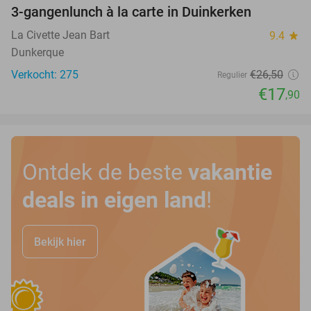
3-gangenlunch à la carte in Duinkerken
32%
La Civette Jean Bart
9.4
star
Dunkerque
Verkocht: 275
€26
,50
Regulier
€17
,90
Ontdek de beste
vakantie
deals in eigen land
!
Bekijk hier