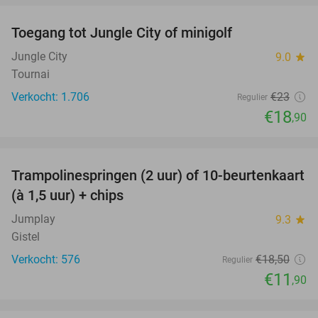
Toegang tot Jungle City of minigolf
18%
Jungle City
9.0
star
Tournai
Verkocht: 1.706
€23
Regulier
€18
,90
favorite_border
Trampolinespringen (2 uur) of 10-beurtenkaart
36%
(à 1,5 uur) + chips
Jumplay
9.3
star
Gistel
Verkocht: 576
€18
,50
Regulier
€11
,90
favorite_border