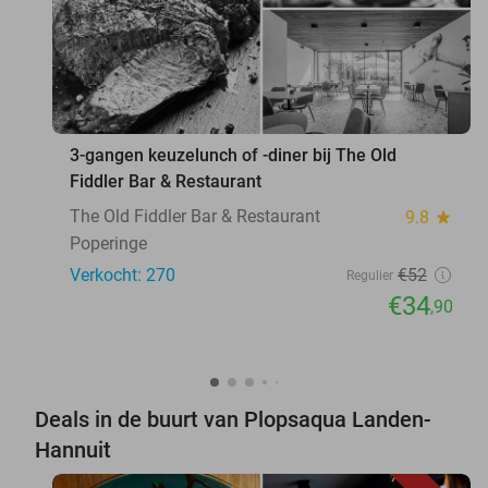
3-gangen keuzelunch of -diner bij The Old
Fiddler Bar & Restaurant
The Old Fiddler Bar & Restaurant
9.8
star
Poperinge
Verkocht: 270
€52
Regulier
€34
,90
Deals in de buurt van Plopsaqua Landen-
Hannuit