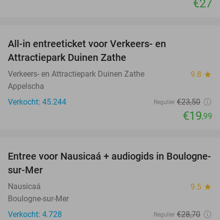
€27
favorite_border
All-in entreeticket voor Verkeers- en
15%
Attractiepark Duinen Zathe
Verkeers- en Attractiepark Duinen Zathe
9.8
star
Appelscha
Verkocht: 45.244
€23
,50
Regulier
€19
,99
favorite_border
Entree voor Nausicaá + audiogids in Boulogne-
27%
sur-Mer
Nausicaá
9.5
star
Boulogne-sur-Mer
Verkocht: 4.728
€28
,70
Regulier