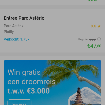
favorite_border
Entree Parc Astérix
30%
Parc Astérix
9.6
star
Plailly
Verkocht: 1.737
€68
Regulier
€47
,60
Win gratis
een droomreis
t.w.v. €3.000