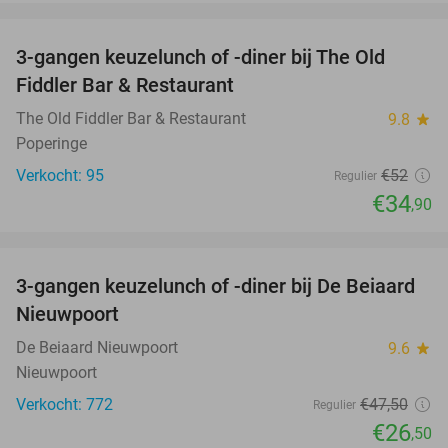
favorite_border
3-gangen keuzelunch of -diner bij The Old
33%
Fiddler Bar & Restaurant
The Old Fiddler Bar & Restaurant
9.8
star
Poperinge
Verkocht: 95
€52
Regulier
€34
,90
favorite_border
3-gangen keuzelunch of -diner bij De Beiaard
44%
Nieuwpoort
De Beiaard Nieuwpoort
9.6
star
Nieuwpoort
Verkocht: 772
€47
,50
Regulier
€26
,50