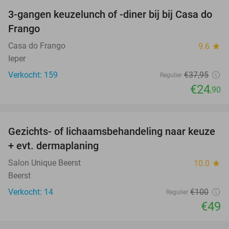
3-gangen keuzelunch of -diner bij bij Casa do
34%
Frango
Casa do Frango
9.6
star
Ieper
Verkocht: 159
€37
,95
Regulier
€24
,90
favorite_border
Gezichts- of lichaamsbehandeling naar keuze
51%
+ evt. dermaplaning
Salon Unique Beerst
10.0
star
Beerst
Verkocht: 14
€100
Regulier
€49