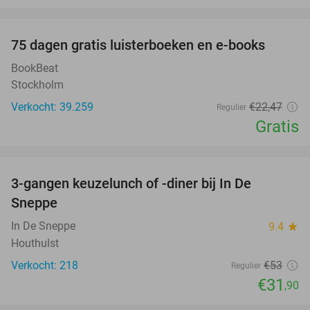
favorite_border
100%
75 dagen gratis luisterboeken en e-books
BookBeat
Stockholm
Verkocht: 39.259
€22
,47
Regulier
Gratis
favorite_border
3-gangen keuzelunch of -diner bij In De
40%
Sneppe
In De Sneppe
9.4
star
Houthulst
Verkocht: 218
€53
Regulier
€31
,90
favorite_border