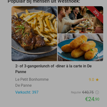
Populair bij mensen uit Westhoek:
39%
favorite_border
2- of 3-gangenlunch of -diner à la carte in De
Panne
Le Petit Bonhomme
9.0
star
De Panne
Verkocht: 397
€40
,75
Regulier
€24
,90