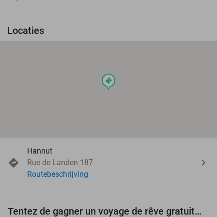
Locaties
events
Hannut
Rue de Landen 187
Routebeschrijving
Tentez de gagner un voyage de rêve gratuit d'une valeur de 3.000 € !