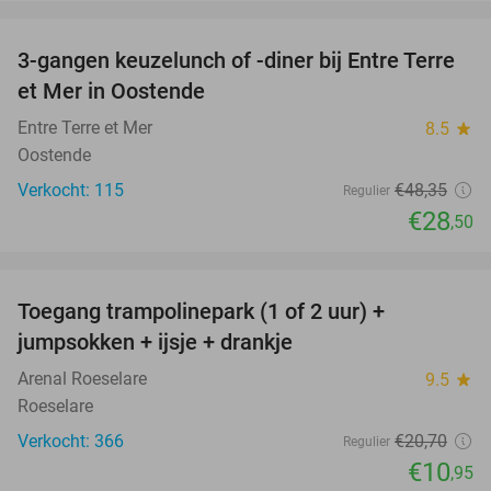
favorite_border
3-gangen keuzelunch of -diner bij Entre Terre
41%
et Mer in Oostende
Entre Terre et Mer
8.5
star
Oostende
Verkocht: 115
€48
,35
Regulier
€28
,50
favorite_border
Toegang trampolinepark (1 of 2 uur) +
47%
jumpsokken + ijsje + drankje
Arenal Roeselare
9.5
star
Roeselare
Verkocht: 366
€20
,70
Regulier
€10
,95