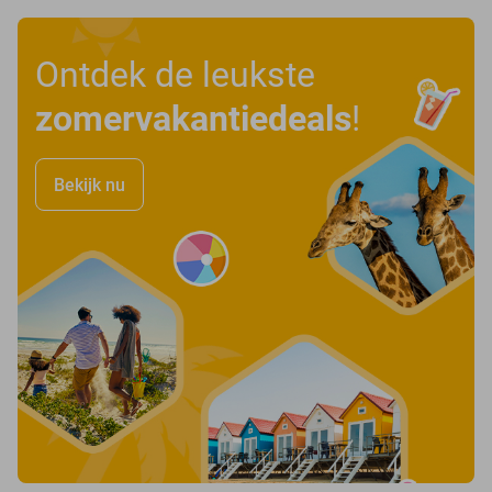
Ontdek de leukste
zomervakantiedeals
!
Bekijk nu