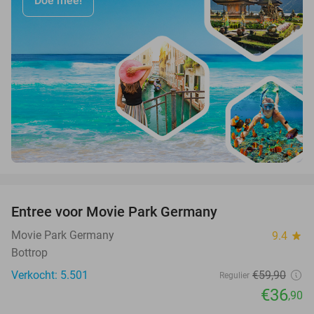
Doe mee!
favorite_border
Entree voor Movie Park Germany
38%
Movie Park Germany
9.4
star
Bottrop
Verkocht: 5.501
€59
,90
Regulier
€36
,90