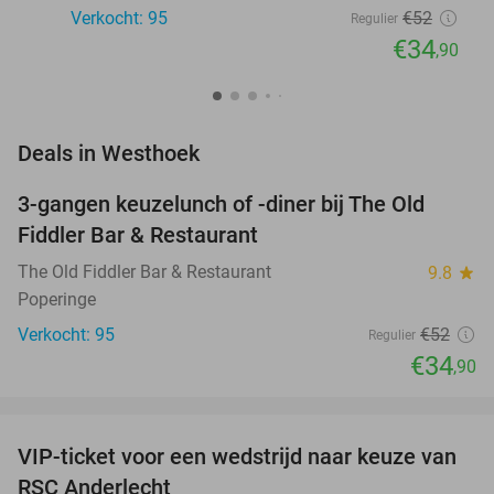
Verkocht: 95
€52
Regulier
€34
,90
favorite_border
Deals in Westhoek
3-gangen keuzelunch of -diner bij The Old
33%
Fiddler Bar & Restaurant
The Old Fiddler Bar & Restaurant
9.8
star
Poperinge
Verkocht: 95
€52
Regulier
€34
,90
favorite_border
VIP-ticket voor een wedstrijd naar keuze van
70%
RSC Anderlecht