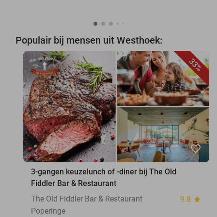
Populair bij mensen uit Westhoek:
33%
favorite_border
3-gangen keuzelunch of -diner bij The Old
Fiddler Bar & Restaurant
The Old Fiddler Bar & Restaurant
9.8
star
Poperinge