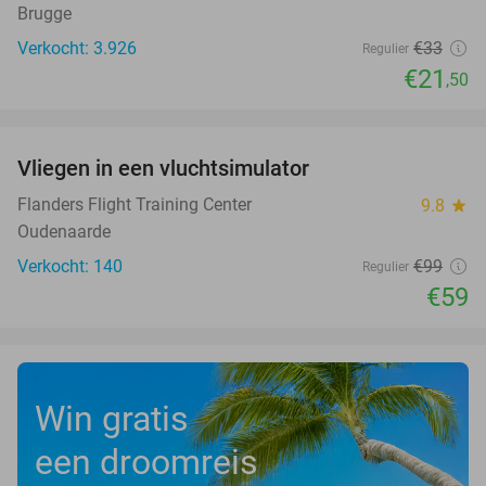
Brugge
Verkocht: 3.926
€33
Regulier
€21
,50
favorite_border
Vliegen in een vluchtsimulator
40%
Flanders Flight Training Center
9.8
star
Oudenaarde
Verkocht: 140
€99
Regulier
€59
Win gratis
een droomreis