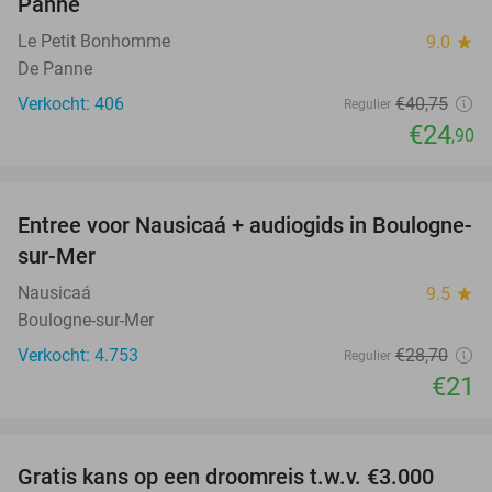
Panne
Le Petit Bonhomme
9.0
star
De Panne
Verkocht: 406
€40
,75
Regulier
€24
,90
favorite_border
Entree voor Nausicaá + audiogids in Boulogne-
27%
sur-Mer
Nausicaá
9.5
star
Boulogne-sur-Mer
Verkocht: 4.753
€28
,70
Regulier
€21
favorite_border
Gratis kans op een droomreis t.w.v. €3.000