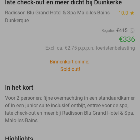
late check-out en meer dicht bij Duinkerke
Radisson Blu Grand Hotel & Spa Malo-les-Bains
10.0
star
Dunkerque
€415
Regulier
€336
Excl. ca. €2,75 p.p.p.n. toeristenbelasting
Binnenkort online::
Sold out!
In het kort
Voor 2 personen: fijne overnachting in een standaardkamer
of in een junior suite inclusief ontbijt, entree voor de spa,
late check-out en meer bij Radisson Blu Grand Hotel & Spa,
Malo-les-Bains
Highlights