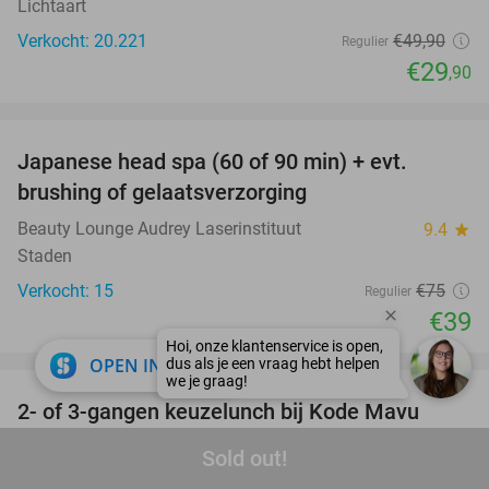
Lichtaart
Verkocht: 20.221
€49
,90
Regulier
€29
,90
favorite_border
Japanese head spa (60 of 90 min) + evt.
48%
brushing of gelaatsverzorging
Beauty Lounge Audrey Laserinstituut
9.4
star
Staden
Verkocht: 15
€75
Regulier
€39
favorite_border
close
OPEN IN APP
2- of 3-gangen keuzelunch bij Kode Mavu
47%
Kode Mavu
9.9
star
Sold out!
Hooglede