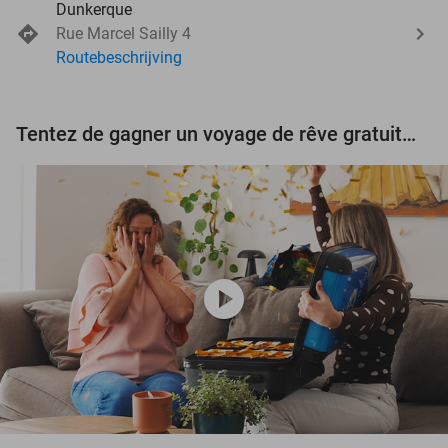
Dunkerque
Rue Marcel Sailly 4
Routebeschrijving
Tentez de gagner un voyage de rêve gratuit d'une valeur de 3.000 € !
play_circle