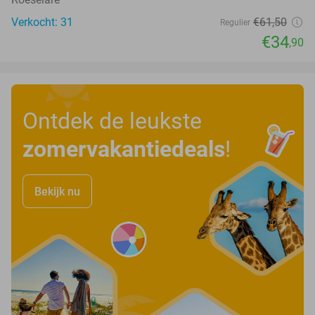
Verkocht: 31
€61
,50
Regulier
€34
,90
Ontdek de leukste
zomervakantiedeals
!
Bekijk nu