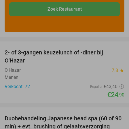
Zoek Restaurant
favorite_border
2- of 3-gangen keuzelunch of -diner bij
43%
O'Hazar
O'Hazar
7.8
star
Menen
Verkocht: 72
€43
,40
Regulier
€24
,90
favorite_border
Duobehandeling Japanese head spa (60 of 90
44%
min) + evt. brushing of gelaatsverzorging