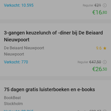
Verkocht: 10.595
€21
Regulier
€16
,80
favorite_border
3-gangen keuzelunch of -diner bij De Beiaard
44%
Nieuwpoort
De Beiaard Nieuwpoort
9.6
star
Nieuwpoort
Verkocht: 770
€47
,50
Regulier
€26
,50
favorite_border
100%
75 dagen gratis luisterboeken en e-books
BookBeat
Stockholm