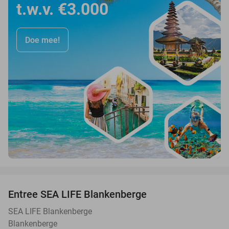
t.w.v. €3.000
Doe mee!
favorite_border
Entree SEA LIFE Blankenberge
20%
SEA LIFE Blankenberge
Blankenberge