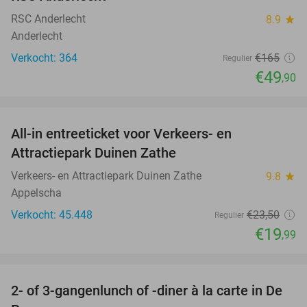
RSC Anderlecht
8.9
star
Anderlecht
Verkocht: 364
€165
Regulier
€49
,90
favorite_border
All-in entreeticket voor Verkeers- en
15%
Attractiepark Duinen Zathe
Verkeers- en Attractiepark Duinen Zathe
9.8
star
Appelscha
Verkocht: 45.448
€23
,50
Regulier
€19
,99
favorite_border
2- of 3-gangenlunch of -diner à la carte in De
39%