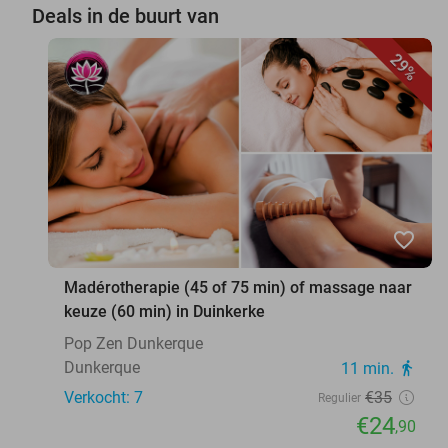
Deals in de buurt van
29%
favorite_border
Madérotherapie (45 of 75 min) of massage naar
keuze (60 min) in Duinkerke
Pop Zen Dunkerque
Dunkerque
11 min.
directions_walk
Verkocht: 7
€35
Regulier
€24
,90