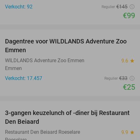
Verkocht: 92
€145
Regulier
€99
favorite_border
Dagentree voor WILDLANDS Adventure Zoo
24%
Emmen
WILDLANDS Adventure Zoo Emmen
9.6
star
Emmen
Verkocht: 17.457
€33
Regulier
€25
favorite_border
3-gangen keuzelunch of -diner bij Restaurant
43%
Den Beiaard
Restaurant Den Beiaard Roeselare
9.9
star
Roeselare