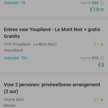
Verkocht: 18
€32
Regulier
€19
,90
favorite_border
Entree voor Youpiland - Le Mont Noir + gratis
47%
Granita
CVX (Youpiland - Le Mont Noir)
8.9
star
Heuvelland
Verkocht: 783
€15
Regulier
€8
favorite_border
Voor 2 personen: privéwellness-arrangement
32%
(2 uur)
Sauna Azur
9.8
star
Menen