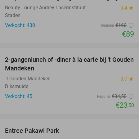
Beauty Lounge Audrey Laserinstituut
9.4
star
Staden
Verkocht: 430
€160
Regulier
€89
favorite_border
2-gangenlunch of -diner à la carte bij 't Gouden
32%
Mandeken
´t Gouden Mandeken
9.7
star
Diksmuide
Verkocht: 45
€34
,50
Regulier
€23
,50
favorite_border
Entree Pakawi Park
28%