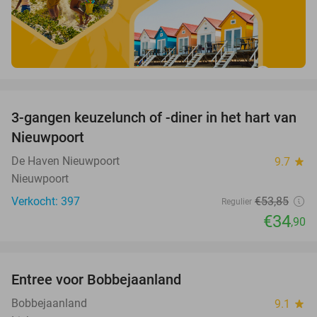
favorite_border
3-gangen keuzelunch of -diner in het hart van
35%
Nieuwpoort
De Haven Nieuwpoort
9.7
star
Nieuwpoort
Verkocht: 397
€53
,85
Regulier
€34
,90
favorite_border
Entree voor Bobbejaanland
40%
Bobbejaanland
9.1
star