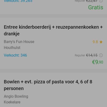
Verkocht: 39.265
€22
,47
Regulier
Gratis
favorite_border
Entree kinderboerderij + reuzepannenkoeken +
30%
drankje
Barry's Fun House
9.8
star
Houthulst
Verkocht: 346
€14
,15
Regulier
€9
,90
favorite_border
Bowlen + evt. pizza of pasta voor 4, 6 of 8
38%
personen
Anglo Bowling
Koekelare