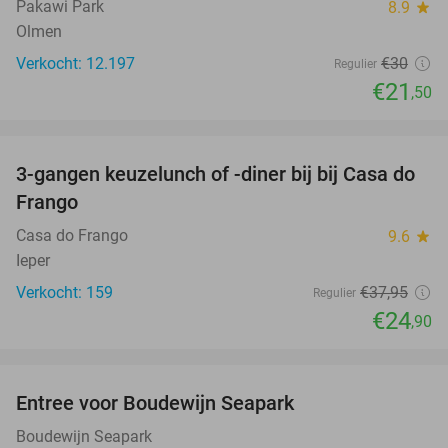
Pakawi Park
8.9
star
Olmen
Verkocht: 12.197
€30
Regulier
€21
,50
favorite_border
3-gangen keuzelunch of -diner bij bij Casa do
34%
Frango
Casa do Frango
9.6
star
Ieper
Verkocht: 159
€37
,95
Regulier
€24
,90
favorite_border
Entree voor Boudewijn Seapark
35%
Boudewijn Seapark