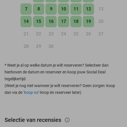
7
8
9
10
11
12
13
14
15
16
17
18
19
20
21
22
23
24
25
26
27
28
29
30
*
Weet je al op welke datum je wilt reserveren? Selecteer dan
hierboven de datum en reserveer en koop jouw Social Deal
tegelijkertijd.
(Weet je nog niet wanneer je wilt reserveren? Geen zorgen: koop
dan via de ‘
koop nu
’-knop én reserveer later)
Selectie van recensies
info_outlined