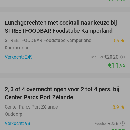
favorite_border
Lunchgerechten met cocktail naar keuze bij
41%
STREETFOODBAR Foodstube Kamperland
STREETFOODBAR Foodstube Kamperland
9.5
star
Kamperland
Verkocht: 249
€20
,20
Regulier
€11
,95
favorite_border
2, 3 of 4 overnachtingen voor 2 tot 4 pers. bij
17%
Center Parcs Port Zélande
Center Parcs Port Zélande
8.9
star
Ouddorp
Verkocht: 98
€238
Regulier