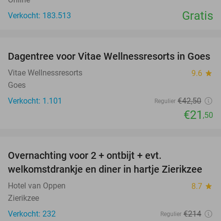
Gratis
Verkocht: 183.513
favorite_border
Dagentree voor Vitae Wellnessresorts in Goes
49%
Vitae Wellnessresorts
9.6
star
Goes
Verkocht: 1.101
€42
,50
Regulier
€21
,50
favorite_border
Overnachting voor 2 + ontbijt + evt.
49%
welkomstdrankje en diner in hartje Zierikzee
Hotel van Oppen
8.7
star
Zierikzee
Verkocht: 232
€214
Regulier