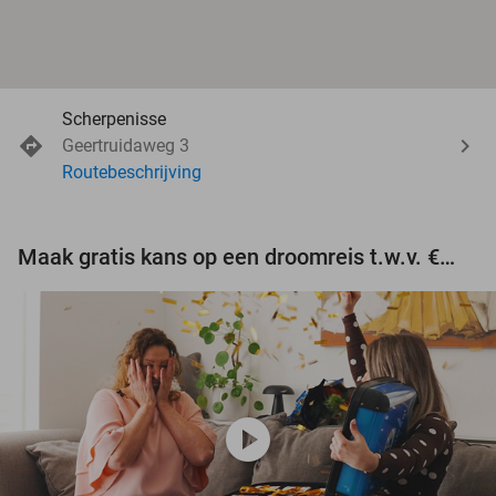
Scherpenisse
Geertruidaweg 3
Routebeschrijving
Maak gratis kans op een droomreis t.w.v. €3.000!
play_circle