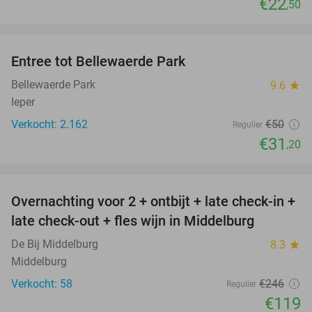
€22
,50
favorite_border
Entree tot Bellewaerde Park
38%
Bellewaerde Park
9.6
star
Ieper
Verkocht: 2.162
€50
Regulier
€31
,20
favorite_border
Overnachting voor 2 + ontbijt + late check-in +
52%
late check-out + fles wijn in Middelburg
De Bij Middelburg
8.3
star
Middelburg
Verkocht: 58
€246
Regulier
€119