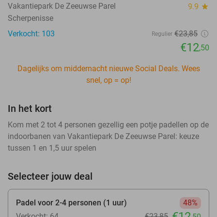
Vakantiepark De Zeeuwse Parel
9.9
star
Scherpenisse
Verkocht: 103
€23
,85
Regulier
€12
,50
Dagelijks om middernacht nieuwe Social Deals. Wees
snel, op = op!
In het kort
Kom met 2 tot 4 personen gezellig een potje padellen op de
indoorbanen van Vakantiepark De Zeeuwse Parel: keuze
tussen 1 en 1,5 uur spelen
Selecteer jouw deal
Padel voor 2-4 personen (1 uur)
48%
€12
Verkocht: 64
€23
,85
,50