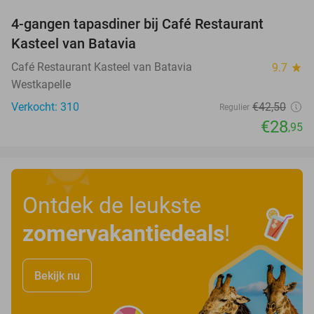
4-gangen tapasdiner bij Café Restaurant
32%
Kasteel van Batavia
Café Restaurant Kasteel van Batavia
9.7
star
Westkapelle
Verkocht: 310
€42
,50
Regulier
€28
,95
Ontdek de leukste
zomervakantiedeals
!
Bekijk nu