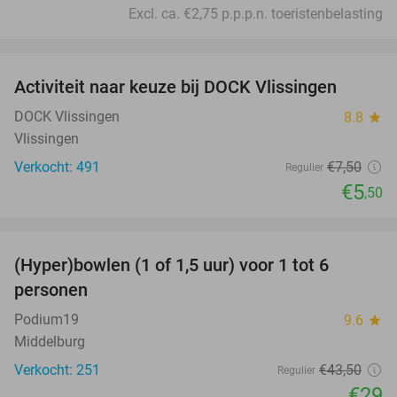
Excl. ca. €2,75 p.p.p.n. toeristenbelasting
favorite_border
Activiteit naar keuze bij DOCK Vlissingen
27%
DOCK Vlissingen
8.8
star
Vlissingen
Verkocht: 491
€7
,50
Regulier
€5
,50
favorite_border
(Hyper)bowlen (1 of 1,5 uur) voor 1 tot 6
33%
personen
Podium19
9.6
star
Middelburg
Verkocht: 251
€43
,50
Regulier
€29