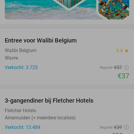
favorite_border
Entree voor Walibi Belgium
35%
Walibi Belgium
9.4
star
Wavre
Verkocht: 3.725
€57
Regulier
€37
favorite_border
3-gangendiner bij Fletcher Hotels
42%
Fletcher Hotels
Arnemuiden (+ meerdere locaties)
Verkocht: 13.484
€39
Regulier