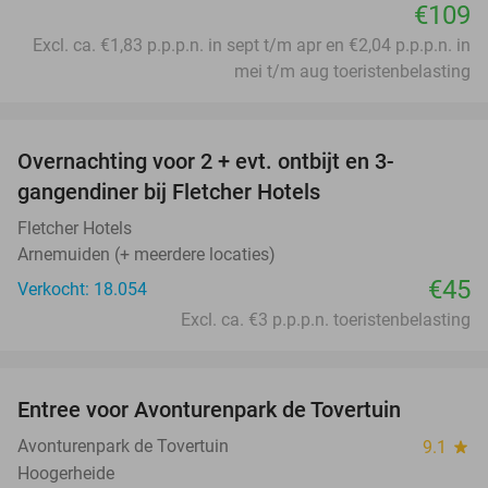
€109
Excl. ca. €1,83 p.p.p.n. in sept t/m apr en €2,04 p.p.p.n. in
mei t/m aug toeristenbelasting
favorite_border
Overnachting voor 2 + evt. ontbijt en 3-
gangendiner bij Fletcher Hotels
Fletcher Hotels
Arnemuiden (+ meerdere locaties)
€45
Verkocht: 18.054
Excl. ca. €3 p.p.p.n. toeristenbelasting
favorite_border
Entree voor Avonturenpark de Tovertuin
34%
Avonturenpark de Tovertuin
9.1
star
Hoogerheide