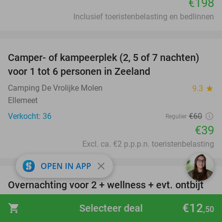
€198
Inclusief toeristenbelasting en bedlinnen
favorite_border
Camper- of kampeerplek (2, 5 of 7 nachten)
35%
voor 1 tot 6 personen in Zeeland
Camping De Vrolijke Molen
9.3
star
Ellemeet
Verkocht: 36
€60
Regulier
€39
Excl. ca. €2 p.p.p.n. toeristenbelasting
favorite_border
close
OPEN IN APP
Overnachting voor 2 + wellness + evt. ontbijt
55%
bij Fletcher Hotels
€12
shopping_cart
Selecteer deal
,50
Wellness-Hotel Fletcher
7.4
star