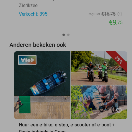
Zierikzee
Verkocht: 395
€16
,75
Regulier
€9
,75
Anderen bekeken ook
39%
favorite_border
Huur een e-bike, e-step, e-scooter of e-boot +
flesje bubbels in Goes