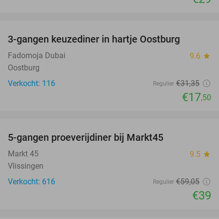
favorite_border
3-gangen keuzediner in hartje Oostburg
44%
Fadomoja Dubai
9.6
star
Oostburg
Verkocht: 116
€31
,35
Regulier
€17
,50
favorite_border
5-gangen proeverijdiner bij Markt45
34%
Markt 45
9.5
star
Vlissingen
Verkocht: 616
€59
,05
Regulier
€39
favorite_border