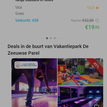
Vlot
10.0
star
Goes
Verkocht: 438
€32
,50
Regulier
€19
,95
Deals in de buurt van Vakantiepark De
Zeeuwse Parel
45%
favorite_border