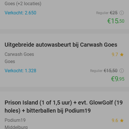
Goes (+2 locaties)
Verkocht: 2.650
€25
Regulier
€15
,50
favorite_border
Uitgebreide autowasbeurt bij Carwash Goes
36%
Carwash Goes
9.7
star
Goes
Verkocht: 1.328
€15
,50
Regulier
€9
,95
favorite_border
Prison Island (1 of 1,5 uur) + evt. GlowGolf (19
36%
holes) + bitterballen bij Podium19
Podium19
9.6
star
Middelburg