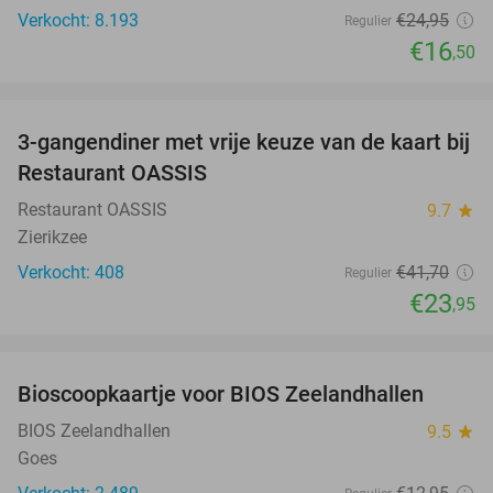
Verkocht: 8.193
€24
,95
Regulier
€16
,50
favorite_border
3-gangendiner met vrije keuze van de kaart bij
43%
Restaurant OASSIS
Restaurant OASSIS
9.7
star
Zierikzee
Verkocht: 408
€41
,70
Regulier
€23
,95
favorite_border
Bioscoopkaartje voor BIOS Zeelandhallen
31%
BIOS Zeelandhallen
9.5
star
Goes