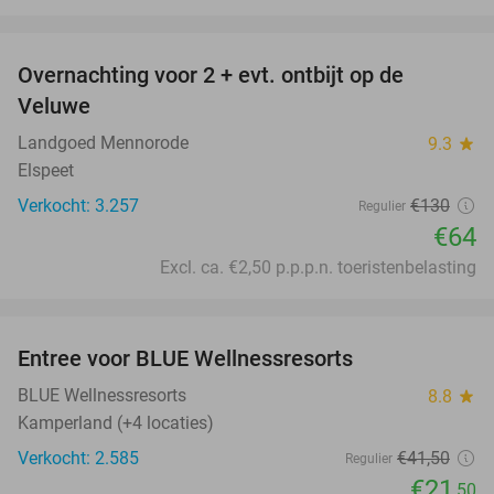
favorite_border
Overnachting voor 2 + evt. ontbijt op de
51%
Veluwe
Landgoed Mennorode
9.3
star
Elspeet
Verkocht: 3.257
€130
Regulier
€64
Excl. ca. €2,50 p.p.p.n. toeristenbelasting
favorite_border
Entree voor BLUE Wellnessresorts
48%
BLUE Wellnessresorts
8.8
star
Kamperland (+4 locaties)
Verkocht: 2.585
€41
,50
Regulier
€21
,50