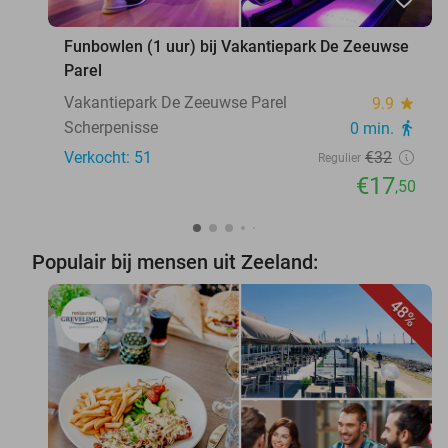
Funbowlen (1 uur) bij Vakantiepark De Zeeuwse
Parel
Vakantiepark De Zeeuwse Parel
9.9
star
Scherpenisse
0 min.
directions_walk
Verkocht: 51
€32
Regulier
€17
,50
Populair bij mensen uit Zeeland:
48%