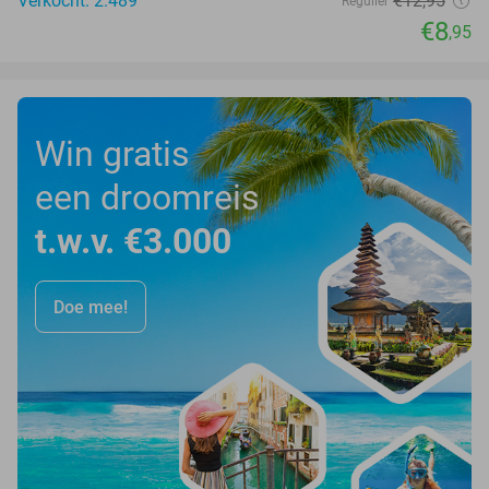
Verkocht: 2.489
€12
,95
Regulier
€8
,95
Win gratis
een droomreis
t.w.v. €3.000
Doe mee!