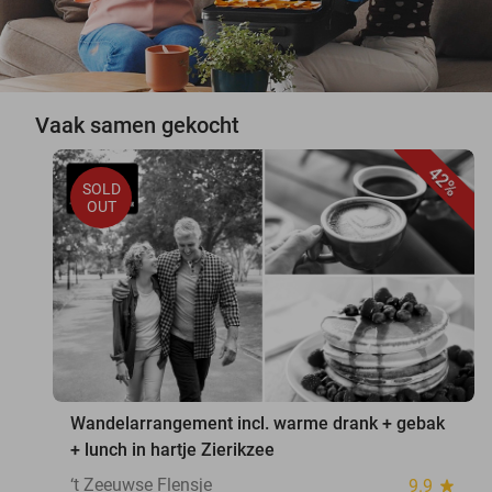
Vaak samen gekocht
42%
SOLD
OUT
Wandelarrangement incl. warme drank + gebak
+ lunch in hartje Zierikzee
‘t Zeeuwse Flensje
9.9
star