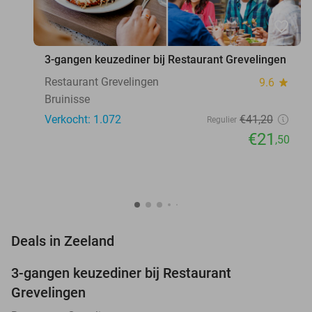
favorite_border
3-gangen keuzediner bij Restaurant Grevelingen
Restaurant Grevelingen
9.6
star
Bruinisse
Verkocht: 1.072
€41
,20
Regulier
€21
,50
favorite_border
Deals in Zeeland
3-gangen keuzediner bij Restaurant
48%
Grevelingen