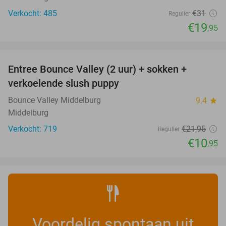
Verkocht: 485
€31
Regulier
€19
,95
favorite_border
Entree Bounce Valley (2 uur) + sokken +
50%
verkoelende slush puppy
Bounce Valley Middelburg
9.4
star
Middelburg
Verkocht: 719
€21
,95
Regulier
€10
,95
Voordelig spontaan uit