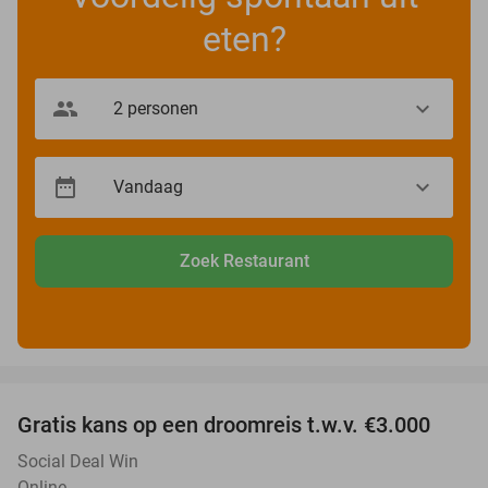
eten?
Zoek Restaurant
favorite_border
Gratis kans op een droomreis t.w.v. €3.000
Social Deal Win
Online