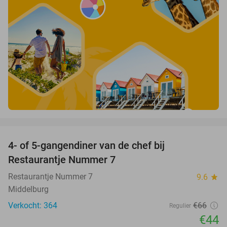
favorite_border
4- of 5-gangendiner van de chef bij
33%
Restaurantje Nummer 7
Restaurantje Nummer 7
9.6
star
Middelburg
Verkocht: 364
€66
Regulier
€44