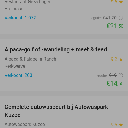
Restaurant Grevelingen
9.6
star
Bruinisse
Verkocht: 1.072
€41
,20
Regulier
€21
,50
favorite_border
Alpaca-golf of -wandeling + meet & feed
24%
Alpaca & Falabella Ranch
9.2
star
Kerkwerve
Verkocht: 203
€19
Regulier
€14
,50
favorite_border
Complete autowasbeurt bij Autowaspark
38%
Kuzee
Autowaspark Kuzee
9.5
star