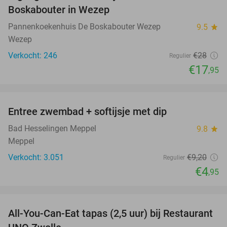
Boskabouter in Wezep
Pannenkoekenhuis De Boskabouter Wezep
9.5
star
Wezep
Verkocht: 246
€28
Regulier
€17
,95
favorite_border
Entree zwembad + softijsje met dip
46%
Bad Hesselingen Meppel
9.8
star
Meppel
Verkocht: 3.051
€9
,20
Regulier
€4
,95
favorite_border
All-You-Can-Eat tapas (2,5 uur) bij Restaurant
21%