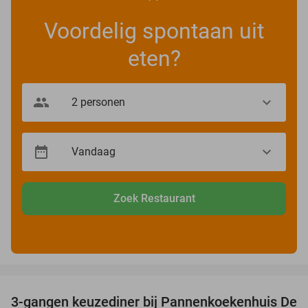
Voordelig spontaan uit
eten?
Zoek Restaurant
favorite_border
3-gangen keuzediner bij Pannenkoekenhuis De
36%