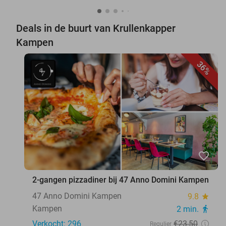
Deals in de buurt van Krullenkapper
Kampen
36%
favorite_border
2-gangen pizzadiner bij 47 Anno Domini Kampen
47 Anno Domini Kampen
9.8
star
Kampen
2 min.
directions_walk
Verkocht: 296
€23
,50
Regulier