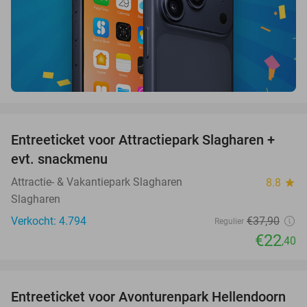
favorite_border
Entreeticket voor Attractiepark Slagharen +
41%
evt. snackmenu
Attractie- & Vakantiepark Slagharen
8.8
star
Slagharen
Verkocht: 4.794
€37
,90
Regulier
€22
,40
favorite_border
Entreeticket voor Avonturenpark Hellendoorn
41%