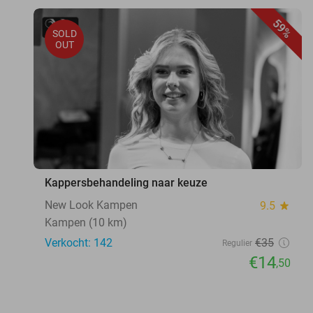
59%
SOLD
OUT
Kappersbehandeling naar keuze
New Look Kampen
9.5
star
Kampen (10 km)
Verkocht: 142
€35
Regulier
€14
,50