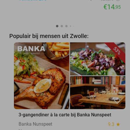
€14
,95
Populair bij mensen uit Zwolle:
53%
favorite_border
3-gangendiner à la carte bij Banka Nunspeet
Banka Nunspeet
9.3
star