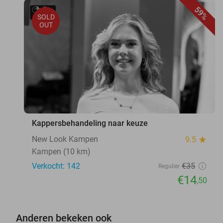
59%
SOLD
OUT
Kappersbehandeling naar keuze
New Look Kampen
9.5
star
Kampen (10 km)
Verkocht: 142
€35
Regulier
€14
,50
Anderen bekeken ook