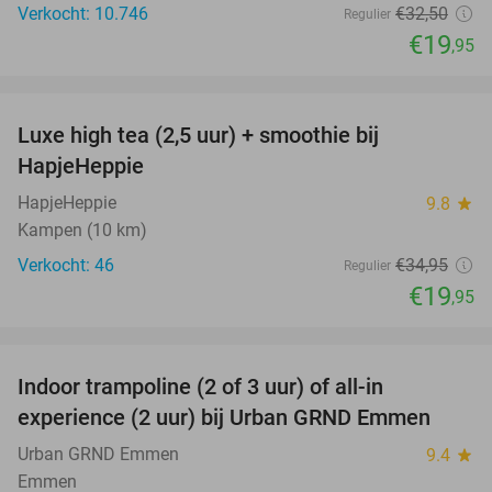
Verkocht: 10.746
€32
,50
Regulier
€19
,95
favorite_border
Luxe high tea (2,5 uur) + smoothie bij
43%
HapjeHeppie
HapjeHeppie
9.8
star
Kampen (10 km)
Verkocht: 46
€34
,95
Regulier
€19
,95
favorite_border
Indoor trampoline (2 of 3 uur) of all-in
25%
experience (2 uur) bij Urban GRND Emmen
Urban GRND Emmen
9.4
star
Emmen