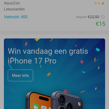
TODAY
AquaZoo
9.4
star
Leeuwarden
Verkocht: 400
€22
,50
Regulier
€15
Win vandaag een gratis
iPhone 17 Pro
Meer info