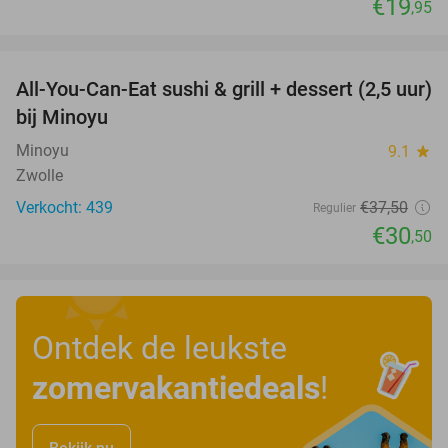
€19
,95
favorite_border
All-You-Can-Eat sushi & grill + dessert (2,5 uur)
19%
bij Minoyu
Minoyu
9.1
star
Zwolle
Verkocht: 439
€37
,50
Regulier
€30
,50
Ontdek de leukste
zomervakantiedeals
!