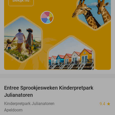
Bekijk nu
favorite_border
Entree Sprookjesweken Kinderpretpark
39%
Julianatoren
Kinderpretpark Julianatoren
9.4
star
Apeldoorn