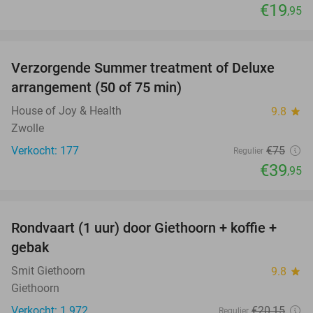
€19
,95
favorite_border
Verzorgende Summer treatment of Deluxe
47%
arrangement (50 of 75 min)
House of Joy & Health
9.8
star
Zwolle
Verkocht: 177
€75
Regulier
€39
,95
favorite_border
Rondvaart (1 uur) door Giethoorn + koffie +
46%
gebak
Smit Giethoorn
9.8
star
Giethoorn
Verkocht: 1.972
€20
,15
Regulier