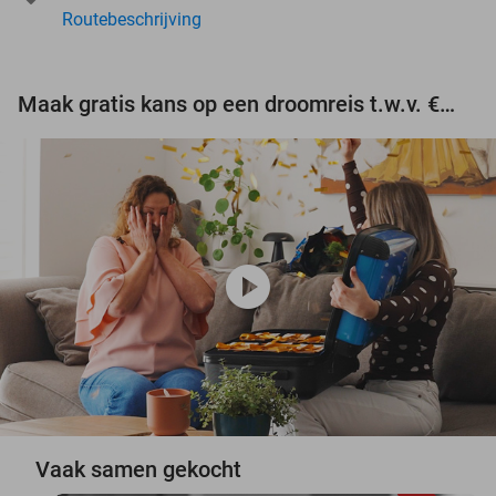
Routebeschrijving
Maak gratis kans op een droomreis t.w.v. €3.000!
play_circle
Vaak samen gekocht