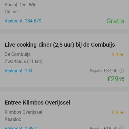
Social Deal Win
Online
Gratis
Verkocht: 184.679
favorite_border
Live cooking-diner (2,5 uur) bij de Combuijs
20%
De Combuijs
9.0
star
Zwartsluis (11 km)
Verkocht: 194
€37
,50
Regulier
€29
,95
favorite_border
Entree Klimbos Overijssel
31%
Klimbos Overijssel
9.8
star
Paasloo
Verkocht: 1.987
€19
,50
Regulier