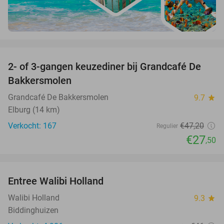
favorite_border
2- of 3-gangen keuzediner bij Grandcafé De
42%
Bakkersmolen
Grandcafé De Bakkersmolen
9.7
star
Elburg (14 km)
Verkocht: 167
€47
,20
Regulier
€27
,50
favorite_border
Entree Walibi Holland
25%
Walibi Holland
9.3
star
Biddinghuizen