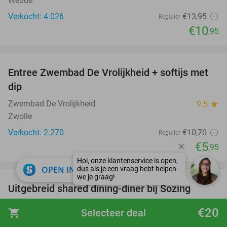
Wedde
Verkocht: 4.026
€13
,95
Regulier
€10
,95
favorite_border
Entree Zwembad De Vrolijkheid + softijs met
44%
dip
Zwembad De Vrolijkheid
9.5
star
Zwolle
Verkocht: 2.270
€10
,70
Regulier
€5
,95
favorite_border
close
OPEN IN APP
Uitgebreid shared dining-diner bij Sozing
33%
Chinees-Indisch Restaurant Sozing
9.7
star
€20
shopping_cart
Selecteer deal
Zwolle