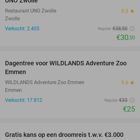
UNO Zwolle
Restaurant UNO Zwolle
9.3
star
Zwolle
Verkocht: 2.405
€38
,50
Regulier
€30
,50
favorite_border
Dagentree voor WILDLANDS Adventure Zoo
24%
Emmen
WILDLANDS Adventure Zoo Emmen
9.6
star
Emmen
Verkocht: 17.812
€33
Regulier
€25
favorite_border
Gratis kans op een droomreis t.w.v. €3.000