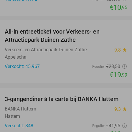
€10
,95
favorite_border
All-in entreeticket voor Verkeers- en
15%
Attractiepark Duinen Zathe
Verkeers- en Attractiepark Duinen Zathe
9.8
star
Appelscha
Verkocht: 45.967
€23
,50
Regulier
€19
,99
favorite_border
3-gangendiner à la carte bij BANKA Hattem
52%
BANKA Hattem
9.3
star
Hattem
Verkocht: 348
€41
,95
Regulier