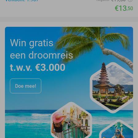
€13
,50
Win gratis
een droomreis
t.w.v. €3.000
Doe mee!