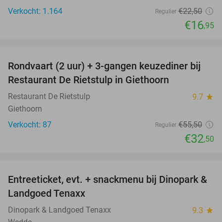
Verkocht: 1.164
€22
,50
Regulier
€16
,95
favorite_border
Rondvaart (2 uur) + 3-gangen keuzediner bij
41%
Restaurant De Rietstulp in Giethoorn
Restaurant De Rietstulp
9.7
star
Giethoorn
Verkocht: 87
€55
,50
Regulier
€32
,50
favorite_border
Entreeticket, evt. + snackmenu bij Dinopark &
22%
Landgoed Tenaxx
Dinopark & Landgoed Tenaxx
9.3
star