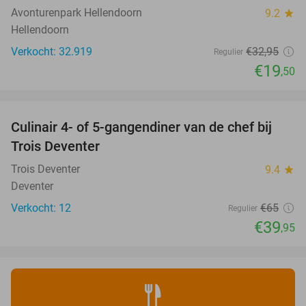
Avonturenpark Hellendoorn
9.2
star
Hellendoorn
Verkocht: 32.919
€32
,95
Regulier
€19
,50
favorite_border
Culinair 4- of 5-gangendiner van de chef bij
39%
NEW
Trois Deventer
TODAY
Trois Deventer
9.4
star
Deventer
Verkocht: 12
€65
Regulier
€39
,95