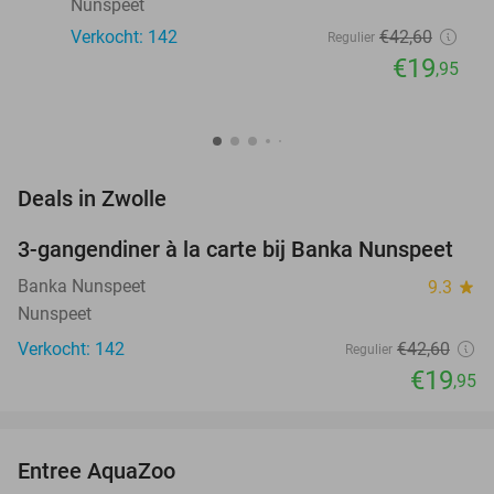
Nunspeet
Verkocht: 142
€42
,60
Regulier
€19
,95
favorite_border
Deals in Zwolle
3-gangendiner à la carte bij Banka Nunspeet
53%
Banka Nunspeet
9.3
star
Nunspeet
Verkocht: 142
€42
,60
Regulier
€19
,95
favorite_border
Entree AquaZoo
33%
NEW