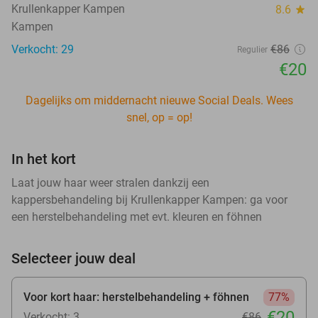
Krullenkapper Kampen
8.6
star
Kampen
Verkocht: 29
€86
Regulier
€20
Dagelijks om middernacht nieuwe Social Deals. Wees
snel, op = op!
In het kort
Laat jouw haar weer stralen dankzij een
kappersbehandeling bij Krullenkapper Kampen: ga voor
een herstelbehandeling met evt. kleuren en föhnen
Selecteer jouw deal
Voor kort haar: herstelbehandeling + föhnen
77%
€20
Verkocht: 3
€86