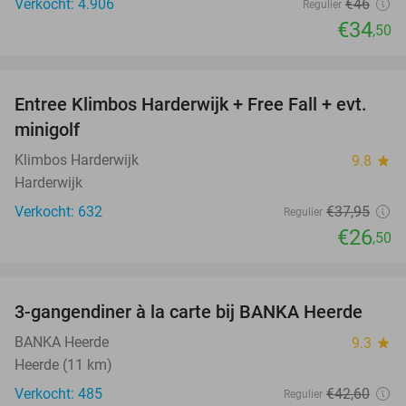
Verkocht: 4.906
€46
Regulier
€34
,50
favorite_border
Entree Klimbos Harderwijk + Free Fall + evt.
30%
minigolf
Klimbos Harderwijk
9.8
star
Harderwijk
Verkocht: 632
€37
,95
Regulier
€26
,50
favorite_border
3-gangendiner à la carte bij BANKA Heerde
53%
BANKA Heerde
9.3
star
Heerde (11 km)
Verkocht: 485
€42
,60
Regulier