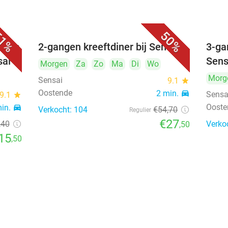
1%
50%
empia
2-gangen kreeftdiner bij Sensai
3-ga
sai
Sens
Morgen
Za
Zo
Ma
Di
Wo
Morg
Sensai
9.1
star
Oostende
2 min.
directions_car
Sensa
9.1
star
Ooste
min.
directions_car
Verkocht: 104
€54
,70
Regulier
€27
,40
Verko
,50
15
,50