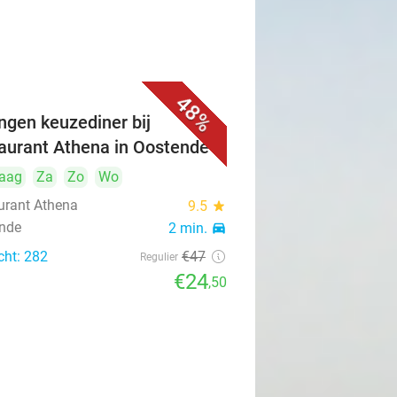
48%
ngen keuzediner bij
aurant Athena in Oostende
aag
Za
Zo
Wo
urant Athena
9.5
star
nde
2 min.
directions_car
cht: 282
€47
Regulier
€24
,50