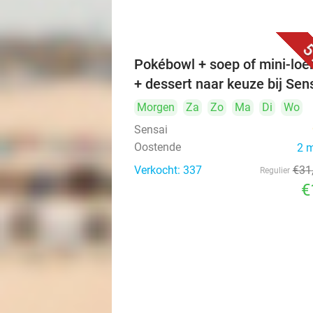
5
Pokébowl + soep of mini-lo
+ dessert naar keuze bij Sen
Morgen
Za
Zo
Ma
Di
Wo
Sensai
Oostende
2 
Verkocht: 337
€31
Regulier
€