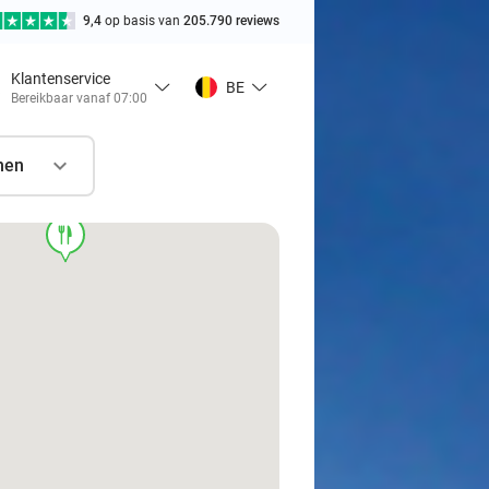
9,4
op basis van
205.790 reviews
Klantenservice
BE
Bereikbaar vanaf 07:00
nen
food