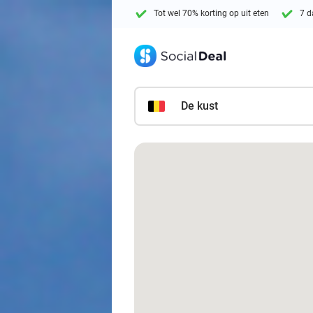
Tot wel 70% korting op uit eten
7 d
De kust