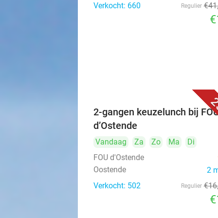
Verkocht: 660
€41
Regulier
€
2
2-gangen keuzelunch bij FO
d’Ostende
Vandaag
Za
Zo
Ma
Di
FOU d'Ostende
Oostende
2 
Verkocht: 502
€16
Regulier
€