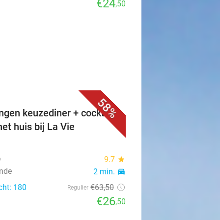
€24
,50
58%
ngen keuzediner + cocktail
et huis bij La Vie
e
9.7
star
nde
2 min.
directions_car
cht: 180
€63
,50
Regulier
€26
,50