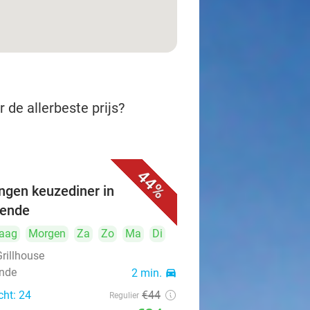
 de allerbeste prijs?
44%
ngen keuzediner in
tende
aag
Morgen
Za
Zo
Ma
Di
Grillhouse
nde
2 min.
directions_car
cht: 24
€44
Regulier