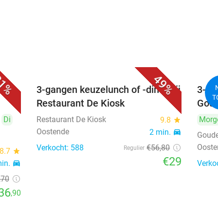
1%
49%
-
3-gangen keuzelunch of -diner bij
3-ga
T
Restaurant De Kiosk
Goud
Di
Restaurant De Kiosk
Morg
9.8
star
Oostende
2 min.
directions_car
Goud
Ooste
Verkocht: 588
€56
,80
Regulier
8.7
star
€29
min.
directions_car
Verko
,70
36
,90