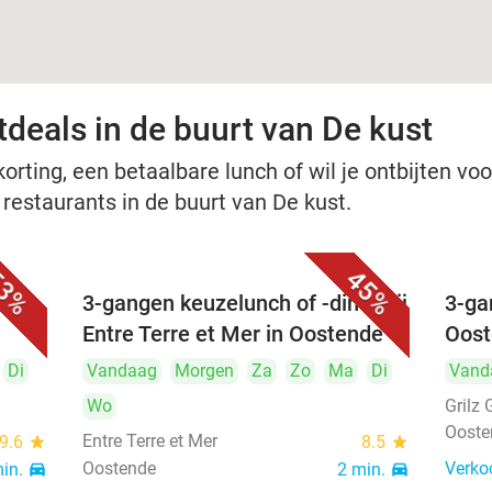
tdeals in de buurt van De kust
rting, een betaalbare lunch of wil je ontbijten voor
 restaurants in de buurt van De kust.
3%
45%
nch
3-gangen keuzelunch of -diner bij
3-ga
Entre Terre et Mer in Oostende
Oos
Di
Vandaag
Morgen
Za
Zo
Ma
Di
Vand
Wo
Grilz 
Ooste
Entre Terre et Mer
9.6
star
8.5
star
Oostende
Verko
min.
directions_car
2 min.
directions_car