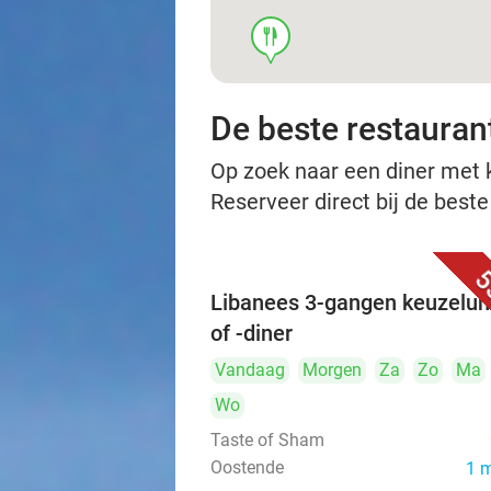
food
De beste restauran
Op zoek naar een diner met ko
Reserveer direct bij de beste
5
Libanees 3-gangen keuzelu
of -diner
Vandaag
Morgen
Za
Zo
Ma
Wo
Taste of Sham
Oostende
1 