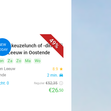
49%
ngen keuzelunch of -diner bij
NEW
ODAY
en Leeuw in Oostende
en
Za
Zo
Ma
Wo
en Leeuw
8.9
star
nde
2 min.
directions_car
cht: 0
€52
,35
Regulier
€26
,50