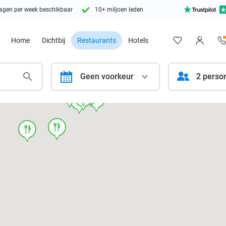
agen per week beschikbaar
10+ miljoen leden
Home
Dichtbij
Restaurants
Hotels
calendar
Geen voorkeur
2 perso
food
food
food
food
food
food
food
food
food