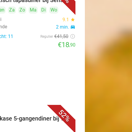
tisch tapasdiner bij Sensai
en
Za
Zo
Ma
Di
Wo
i
9.1
star
nde
2 min.
directions_car
cht: 11
€41
,50
Regulier
€18
,90
52%
ase 5-gangendiner bij WU-