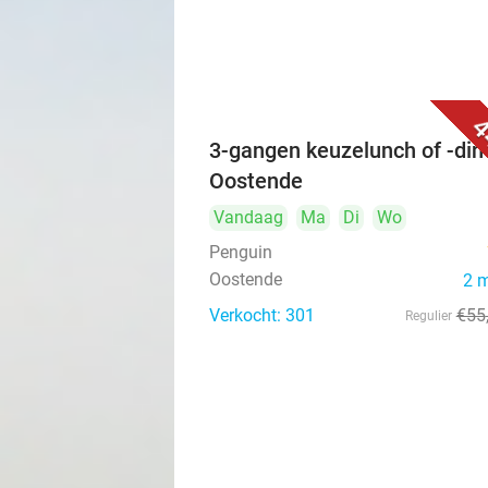
4
3-gangen keuzelunch of -dine
Oostende
Vandaag
Ma
Di
Wo
Penguin
Oostende
2 
Verkocht: 301
€55
Regulier