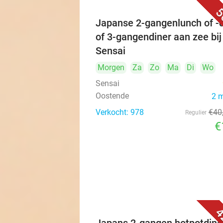
5
Japanse 2-gangenlunch of -d
of 3-gangendiner aan zee bij
Sensai
Morgen
Za
Zo
Ma
Di
Wo
Sensai
Oostende
2 
Verkocht: 978
€40
Regulier
€
4