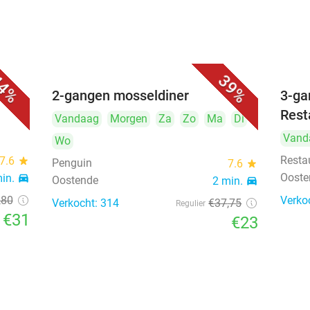
4%
39%
r in
2-gangen mosseldiner
3-ga
Rest
Vandaag
Morgen
Za
Zo
Ma
Di
Vand
Wo
Resta
7.6
star
Penguin
7.6
star
Ooste
min.
directions_car
Oostende
2 min.
directions_car
,80
Verko
Verkocht: 314
€37
,75
Regulier
€31
€23