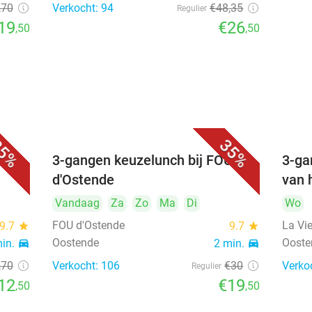
,70
Verkocht: 94
€48
,35
Regulier
19
€26
,50
,50
5%
35%
U
3-gangen keuzelunch bij FOU
3-ga
d'Ostende
van h
Vandaag
Za
Zo
Ma
Di
Wo
FOU d'Ostende
La Vi
9.7
star
9.7
star
Oostende
Ooste
min.
directions_car
2 min.
directions_car
,70
Verkocht: 106
€30
Verko
Regulier
12
€19
,50
,50