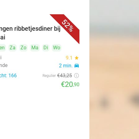
52%
ngen ribbetjesdiner bij
ai
en
Za
Zo
Ma
Di
Wo
i
9.1
star
nde
2 min.
directions_car
cht: 166
€43
,25
Regulier
€20
,90