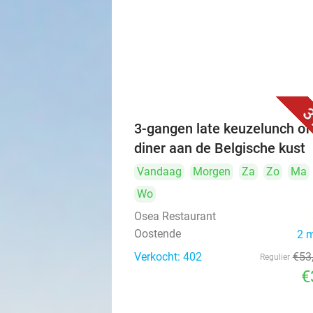
3
3-gangen late keuzelunch of 
diner aan de Belgische kust
Vandaag
Morgen
Za
Zo
Ma
Wo
Osea Restaurant
Oostende
2 
Verkocht: 402
€53
Regulier
€