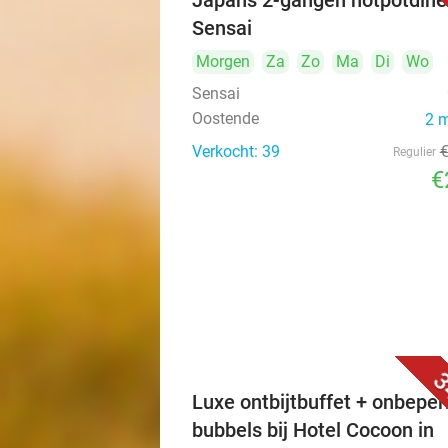
Japans 2-gangen hotpotdiner
Sensai
Morgen
Za
Zo
Ma
Di
Wo
Sensai
Oostende
2 
Verkocht: 39
Regulier
€
3
Luxe ontbijtbuffet + onbeper
bubbels bij Hotel Cocoon in