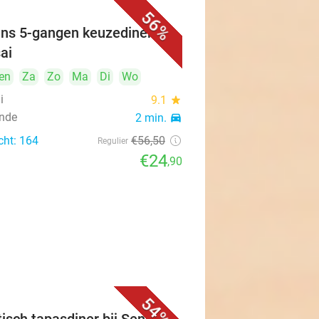
56%
ns 5-gangen keuzediner bij
ai
en
Za
Zo
Ma
Di
Wo
i
9.1
star
nde
2 min.
directions_car
cht: 164
€56
,50
Regulier
€24
,90
54%