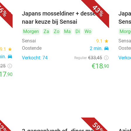
6%
43%
iner
Japans mosseldiner + dessert
Japa
naar keuze bij Sensai
Sens
Morgen
Za
Zo
Ma
Di
Wo
Morg
Sensai
Sensa
9.1
star
Oostende
Ooste
2 min.
directions_car
9.1
star
min.
directions_car
Verkocht: 74
€33
,45
Verko
Regulier
€18
,25
,90
17
,90
2%
59%