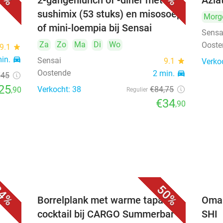
 bij
2-gangenlunch of -diner met
Azia
sushimix (53 stuks) en misosoep
Morg
of mini-loempia bij Sensai
Sensa
Za
Zo
Ma
Di
Wo
Ooste
9.1
star
min.
directions_car
Sensai
9.1
star
Verko
Oostende
2 min.
directions_car
€45
25
Verkocht: 38
€84
,75
,90
Regulier
€34
,90
4%
50%
kt
Borrelplank met warme tapas +
Omak
cocktail bij CARGO Summerbar
SHI