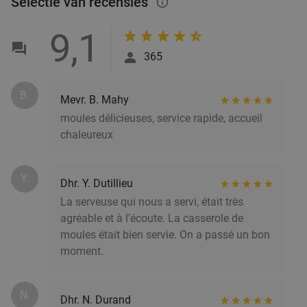
47%
Selectie van recensies
info_outlined
Bianca di Nero
9,1
Vandaag
Morgen
Zo
Do
365
Bianco di Nero
9.5
star
Liedekerke
19 min.
directions_car
B.
Verkocht: 204
€52
Mevr. B. Mahy
Regulier
€27
,50
moules délicieuses, service rapide, accueil
chaleureux
4-, 5- of 6-gangenlunch of -diner + amuse van
41%
Y.
Dhr. Y. Dutillieu
de chef
La serveuse qui nous a servi, était très
Zo
agréable et à l'écoute. La casserole de
moules était bien servie. On a passé un bon
L'Elixir des Sens
9.5
star
moment.
Rixensart
19 min.
directions_car
Verkocht: 412
€92
Regulier
€54
N.
Dhr. N. Durand