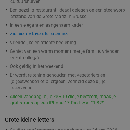
cultuursnuiven
Een gezellig restaurant, ideaal gelegen op een steenworp
afstand van de Grote Markt in Brussel
In een elegant en aangenaam kader
3-gangendiner à la carte
42%
Zie hier de lovende recensies
Ma
Di
Wo
Do
Vriendelijke en attente bediening
Hofke van Wolvertem
9.4
star
Geniet van een warm moment met je familie, vrienden
Meise
16 min.
directions_car
en/of collega's
Verkocht: 353
€51
,30
Regulier
Ook geldig in het weekend!
€29
,50
Er wordt rekening gehouden met vegetariërs en
(di)eetwensen of allergieën, vermeld deze bij je
reservering
3-gangen keuzelunch of -diner of 2-
40%
Alleen vandaag: bij elke €10 die je besteedt, maak je
gangenlunch + glas prosecco in hartje Halle
gratis kans op een iPhone 17 Pro t.w.v. €1.329!
Vandaag
Morgen
Zo
Wo
Do
Grote kleine letters
La Trattoria della Piazza
9.5
star
Halle
17 min.
directions_car