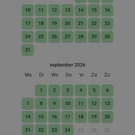
Italiaans 3-gangen keuzediner of -lunch +
29%
digestief bij Made In Italy
10
11
12
13
14
15
16
Made In Italy
9.8
star
17
18
19
20
21
22
23
Asse
14 min.
directions_car
24
25
26
27
28
29
30
Verkocht: 241
€63
Regulier
€44
,90
31
september 2026
3-gangen keuzelunch of diner
44%
Ma
Di
Wo
Do
Vr
Za
Zo
Morgen
Ma
Di
Do
Resto Bascule
1
2
3
4
5
6
9.6
star
Asse
14 min.
directions_car
7
8
9
10
11
12
13
Verkocht: 173
€53
,50
Regulier
€29
,90
14
15
16
17
18
19
20
21
22
23
24
25
26
27