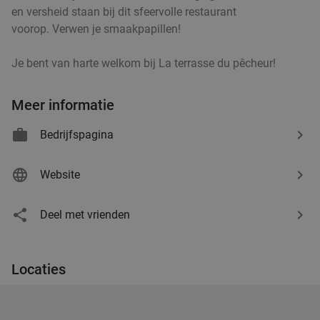
en versheid staan bij dit sfeervolle restaurant
voorop. Verwen je smaakpapillen!
2-gangendiner à la carte bij Brasserie
37%
Je bent van harte welkom bij La terrasse du pêcheur!
Steenberg
Zo
Di
Wo
Do
Meer informatie
Brasserie Steenberg
9.8
star
Bedrijfspagina
Affligem
20 min.
directions_car
Verkocht: 337
€43
Regulier
Website
€26
,90
Deel met vrienden
2-gangenlunch of -diner à la carte in Affligem
41%
Vandaag
Zo
Wo
Do
Locaties
Taverne Dyllie's
9.4
star
Affligem
21 min.
directions_car