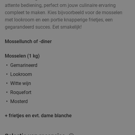
Indian Garden
8.3
star
attente bediening, perfect om jouw culinaire ervaring
Overijse
18 min.
directions_car
compleet te maken. Kies bijvoorbeeld voor de mosselen
met lookroom en een portie knapperige frietjes, een
Verkocht: 186
€22
,65
Regulier
gegarandeerd succes. Eet smakelijk!
€15
,50
Mossellunch of -diner
Buffet petit-déjeuner + verre de cava à
36%
Mosselen (1 kg)
Waterloo
Gemarineerd
Vandaag
Morgen
Zo
Ma
Di
Wo
Do
Lookroom
Ibis Brussels Waterloo
8.2
star
Witte wijn
Waterloo
18 min.
directions_car
Roquefort
Verkocht: 16
€25
Regulier
Mosterd
€15
,90
+ frietjes en evt. dame blanche
3-gangen keuzediner + aperitief bij restaurant