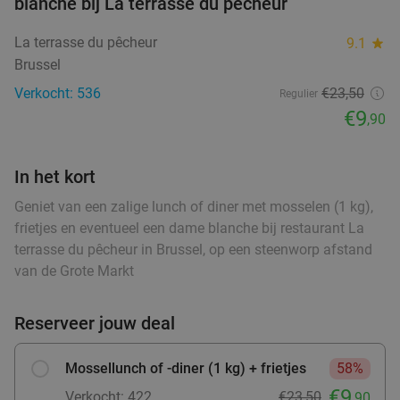
blanche bij La terrasse du pêcheur
food
Verkocht: 370
€37
,85
Regulier
La terrasse du pêcheur
9.1
star
€19
,90
Brussel
Verkocht: 536
€23,50
Regulier
€9
,90
2- of 3-gangendiner à la carte nabij Brussel
31%
food
food
food
food
In het kort
Vandaag
Morgen
Zo
Ma
Di
Wo
Do
food
food
food
Restaurant Chilly's
9.3
star
Geniet van een zalige lunch of diner met mosselen (1 kg),
Zaventem
12 min.
directions_car
frietjes en eventueel een dame blanche bij restaurant La
terrasse du pêcheur in Brussel, op een steenworp afstand
Verkocht: 286
€23
Regulier
van de Grote Markt
€15
food
,90
Reserveer jouw deal
food
Gastronomische 6-gangenlunch of -diner +
Mossellunch of -diner (1 kg) + frietjes
58%
32%
amuse bij Antonio Morreale
€9
Verkocht: 422
€23,50
,90