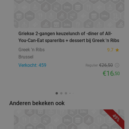
Boortmeerbeek
23 min.
directions_car
Verkocht: 836
€25
,90
Regulier
favorite_border
€20
,70
Griekse 2-gangen keuzelunch of -diner of All-
You-Can-Eat spareribs + dessert bij Greek 'n Ribs
2- of 3-gangen burgerlunch of -diner in Brussel
29%
Greek 'n Ribs
9.7
star
Vandaag
Zo
Ma
Di
Wo
Do
Brussel
HUGGYS Braine-L'Alleud
9.6
star
Verkocht: 459
€26
,50
Regulier
Braine-l'Alleud
23 min.
directions_car
€16
,50
Verkocht: 163
€33
,95
Regulier
€24
Anderen bekeken ook
2- of 3-gangendiner of -lunch à la carte bij
44%
49%
Brasserie de Graankorrel