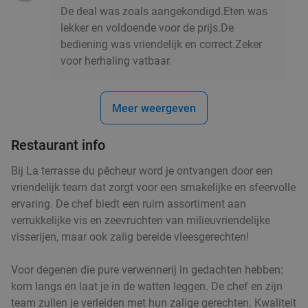
De deal was zoals aangekondigd.Eten was
lekker en voldoende voor de prijs.De
2- of 3-gangendiner à la carte bij L'Ananas in
bediening was vriendelijk en correct.Zeker
34%
voor herhaling vatbaar.
Waterloo
L'Ananas
9.6
star
Waterloo
19 min.
directions_car
Meer weergeven
Verkocht: 177
€28
,90
Regulier
€19
Restaurant info
Bij La terrasse du pêcheur word je ontvangen door een
vriendelijk team dat zorgt voor een smakelijke en sfeervolle
2-gangendiner à la carte
38%
ervaring. De chef biedt een ruim assortiment aan
verrukkelijke vis en zeevruchten van milieuvriendelijke
Morgen
Zo
Do
visserijen, maar ook zalig bereide vleesgerechten!
Furore
Huldenberg
20 min.
directions_car
Voor degenen die pure verwennerij in gedachten hebben:
Verkocht: 85
€25
,15
kom langs en laat je in de watten leggen. De chef en zijn
Regulier
€15
team zullen je verleiden met hun zalige gerechten. Kwaliteit
,50