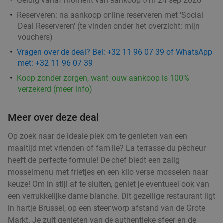
Geldig vanaf moment van aankoop t/m 24 sep 2026
Verkocht: 114
€33
Regulier
Reserveren:
na aankoop online reserveren met 'Social
€19
Deal Reserveren' (te vinden onder het overzicht:
mijn
,90
vouchers
)
Vragen over de deal? Bel: +32 11 96 07 39 of WhatsApp
Ontbijtbuffet bij Les Eleveurs
31%
met: +32 11 96 07 39
Koop zonder zorgen, want jouw aankoop is 100%
verzekerd (meer info)
Morgen
Zo
Wo
Do
Les Eleveurs
9.8
star
Meer over deze deal
Halle
17 min.
directions_car
Verkocht: 183
€22
,50
Regulier
Op zoek naar de ideale plek om te genieten van een
€15
maaltijd met vrienden of familie? La terrasse du pêcheur
,50
heeft de perfecte formule! De chef biedt een zalig
mosselmenu met frietjes en een kilo verse mosselen naar
keuze! Om in stijl af te sluiten, geniet je eventueel ook van
een verrukkelijke dame blanche. Dit gezellige restaurant ligt
Indiaas 2- of 3 gangendiner à la carte
32%
in hartje Brussel, op een steenworp afstand van de Grote
Vandaag
Morgen
Zo
Ma
Di
Do
Markt. Je zult genieten van de authentieke sfeer en de