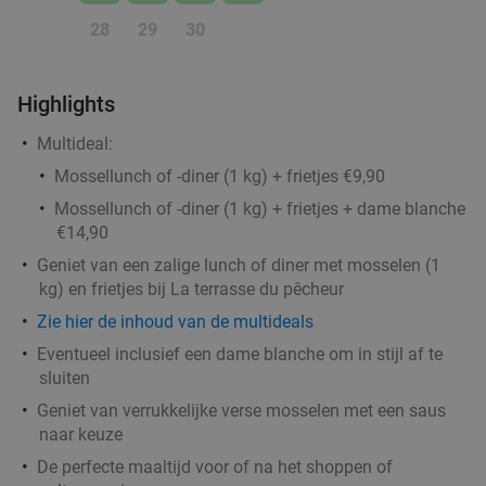
Culinair 3-gangendiner + 5 tapas +
29%
28
29
30
mignardises bij Terborght
Vandaag
Morgen
Zo
Ma
Highlights
Terborght
9.6
star
Multideal:
Huizingen
14 min.
directions_car
Mossellunch of -diner (1 kg) + frietjes €9,90
Verkocht: 188
€77
Regulier
Mossellunch of -diner (1 kg) + frietjes + dame blanche
€55
€14,90
Geniet van een zalige lunch of diner met mosselen (1
Barbecuepakket (voor 4 of 10 personen) naar
48%
kg) en frietjes bij La terrasse du pêcheur
keuze voor afhaal bij Urbi Butcheries Dworp
Zie hier de inhoud van de multideals
Di
Wo
Do
Eventueel inclusief een dame blanche om in stijl af te
sluiten
Urbi Butcheries Dworp
9.7
star
Geniet van verrukkelijke verse mosselen met een saus
Dworp
15 min.
directions_car
naar keuze
Verkocht: 60
€94
Regulier
De perfecte maaltijd voor of na het shoppen of
€49