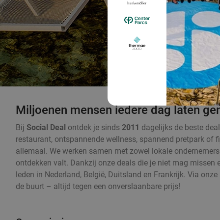
Miljoenen mensen iedere dag laten gen
Bij
Social Deal
ontdek je sinds
2011
dagelijks de beste deal
restaurant, ontspannende wellness, spannend pretpark of fi
allemaal. We werken samen met zowel lokale ondernemers als
ontdekken valt. Dankzij onze deals die je niet mag missen 
leden in Nederland, België, Duitsland en Frankrijk. Via onze
de buurt – altijd tegen een onverslaanbare prijs!