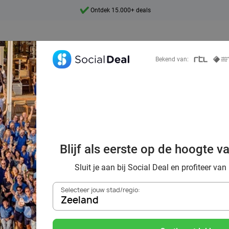
Ontdek 15.000+ deals
7 dagen per week beschikbaar
10+ miljoen leden
Bekend van:
9,4
Ontdek 15.000+ deals
Blijf als eerste op de hoogte v
kennis met Socia
Sluit je aan bij Social Deal en profiteer van
Selecteer jouw stad/regio:
Zeeland
Zoek deals in de buurt van
Deals in de buurt