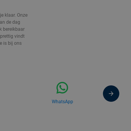
e klaar. Onze
van de dag
k bereikbaar
rettig vindt
ce is bij ons
WhatsApp