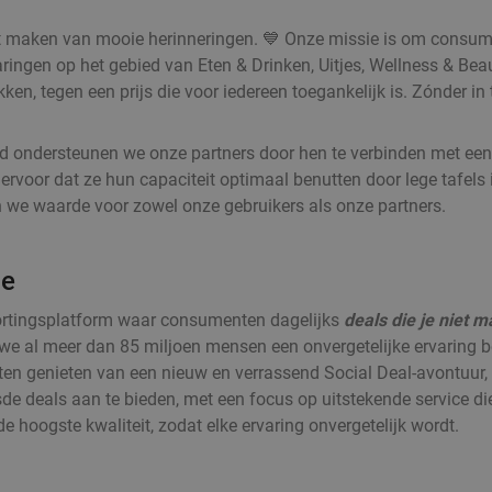
het maken van mooie herinneringen. 💙 Onze missie is om consume
ngen op het gebied van Eten & Drinken, Uitjes, Wellness & Beaut
, tegen een prijs die voor iedereen toegankelijk is. Zónder in t
tijd ondersteunen we onze partners door hen te verbinden met e
voor dat ze hun capaciteit optimaal benutten door lege tafels i
n we waarde voor zowel onze gebruikers als onze partners.
ie
kortingsplatform waar consumenten dagelijks
deals die je niet 
we al meer dan 85 miljoen mensen een onvergetelijke ervaring 
ten genieten van een nieuw en verrassend Social Deal-avontuur, 
sde deals aan te bieden, met een focus op uitstekende service di
 de hoogste kwaliteit, zodat elke ervaring onvergetelijk wordt.