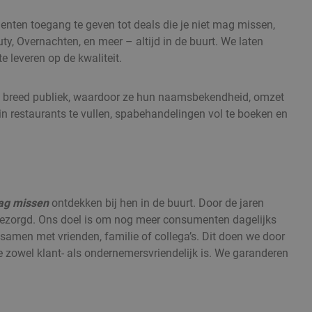
nten toegang te geven tot deals die je niet mag missen,
y, Overnachten, en meer – altijd in de buurt. We laten
e leveren op de kwaliteit.
en breed publiek, waardoor ze hun naamsbekendheid, omzet
n restaurants te vullen, spabehandelingen vol te boeken en
mag missen
ontdekken bij hen in de buurt. Door de jaren
bezorgd. Ons doel is om nog meer consumenten dagelijks
samen met vrienden, familie of collega’s. Dit doen we door
e zowel klant- als ondernemersvriendelijk is. We garanderen