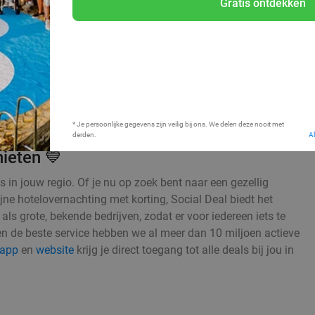
Gratis ontdekken
Bij mij in de buurt
* Je persoonlijke gegevens zijn veilig bij ons. We delen deze nooit met
derden.
A
ieten 💙
s in jouw regio. Of je nu op zoek bent naar een gezellig
jne hotelovernachting met korting, Social Deal biedt het
 grote, bekende bedrijven, zodat er voor iedereen iets te
en de beste service hebben we al meer dan 10 miljoen actieve
app
en
website
krijg je direct toegang tot alle deals bij jou in