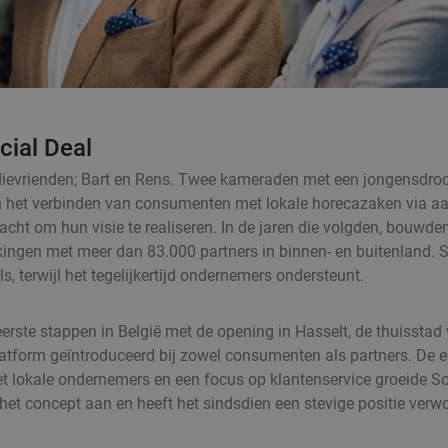
cial Deal
dievrienden; Bart en Rens. Twee kameraden met een jongensdroo
 het verbinden van consumenten met lokale horecazaken via aant
acht om hun visie te realiseren. In de jaren die volgden, bouwden 
gen met meer dan 83.000 partners in binnen- en buitenland. Soc
, terwijl het tegelijkertijd ondernemers ondersteunt.
n eerste stappen in België met de opening in Hasselt, de thuissta
tform geïntroduceerd bij zowel consumenten als partners. De ee
lokale ondernemers en een focus op klantenservice groeide Soci
 het concept aan en heeft het sindsdien een stevige positie ver