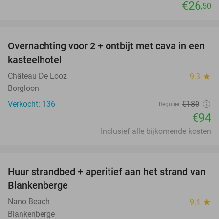
€26
,50
favorite_border
Overnachting voor 2 + ontbijt met cava in een
48%
kasteelhotel
Château De Looz
9.3
star
Borgloon
Verkocht: 136
€180
Regulier
€94
Inclusief alle bijkomende kosten
favorite_border
Huur strandbed + aperitief aan het strand van
30%
Blankenberge
Nano Beach
9.4
star
Blankenberge