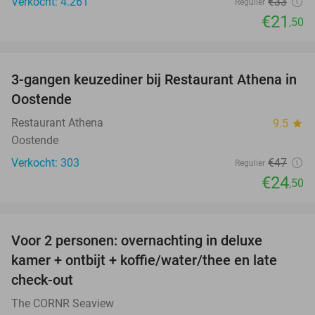
Verkocht: 4.261
€33
Regulier
€21
,50
favorite_border
3-gangen keuzediner bij Restaurant Athena in
48%
Oostende
Restaurant Athena
9.5
star
Oostende
Verkocht: 303
€47
Regulier
€24
,50
favorite_border
Voor 2 personen: overnachting in deluxe
24%
kamer + ontbijt + koffie/water/thee en late
check-out
The CORNR Seaview