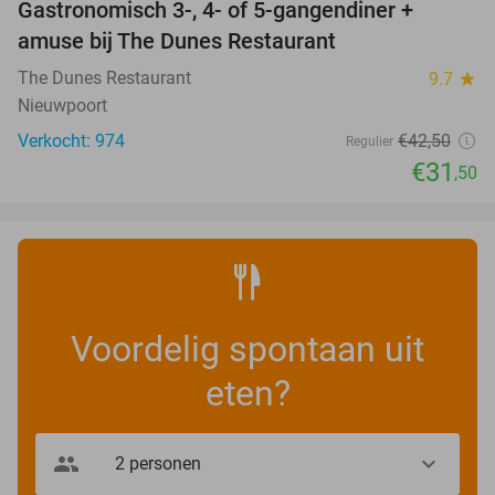
Gastronomisch 3-, 4- of 5-gangendiner +
26%
amuse bij The Dunes Restaurant
The Dunes Restaurant
9.7
star
Nieuwpoort
Verkocht: 974
€42
,50
Regulier
€31
,50
Voordelig spontaan uit
eten?