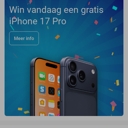
Win vandaag een gratis
iPhone 17 Pro
Meer info
favorite_border