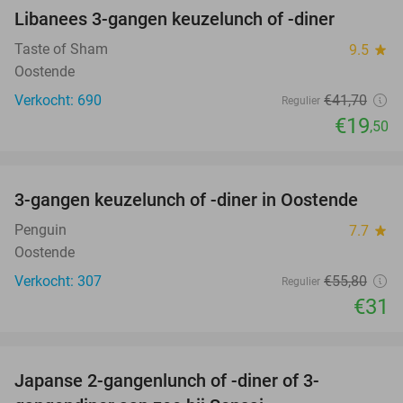
Libanees 3-gangen keuzelunch of -diner
53%
Taste of Sham
9.5
star
Oostende
Verkocht: 690
€41
,70
Regulier
€19
,50
favorite_border
3-gangen keuzelunch of -diner in Oostende
44%
Penguin
7.7
star
Oostende
Verkocht: 307
€55
,80
Regulier
€31
favorite_border
Japanse 2-gangenlunch of -diner of 3-
56%