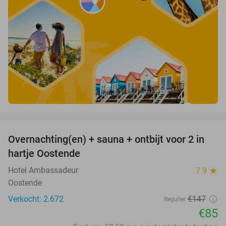
favorite_border
Overnachting(en) + sauna + ontbijt voor 2 in
42%
hartje Oostende
Hotel Ambassadeur
7.9
star
Oostende
Verkocht: 2.672
€147
Regulier
€85