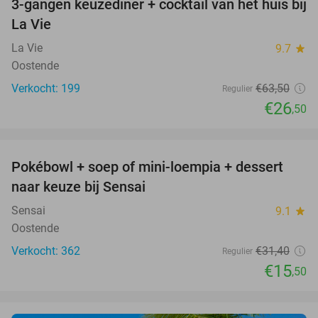
3-gangen keuzediner + cocktail van het huis bij
58%
La Vie
La Vie
9.7
star
Oostende
Verkocht: 199
€63
,50
Regulier
€26
,50
favorite_border
Pokébowl + soep of mini-loempia + dessert
51%
naar keuze bij Sensai
Sensai
9.1
star
Oostende
Verkocht: 362
€31
,40
Regulier
€15
,50