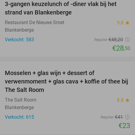
3-gangen keuzelunch of -diner vlak bij het
41%
strand van Blankenberge
Restaurant De Nieuwe Smet
9.8
star
Blankenberge
Verkocht: 583
€48
,20
Regulier
€28
,50
favorite_border
Mosselen + glas wijn + dessert of
44%
verwenmoment + glas cava + koffie of thee bij
The Salt Room
The Salt Room
8.8
star
Blankenberge
Verkocht: 615
€41
Regulier
€23