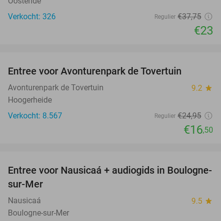
Oostende
Verkocht: 326
€37
,75
Regulier
€23
favorite_border
Entree voor Avonturenpark de Tovertuin
34%
Avonturenpark de Tovertuin
9.2
star
Hoogerheide
Verkocht: 8.567
€24
,95
Regulier
€16
,50
favorite_border
Entree voor Nausicaá + audiogids in Boulogne-
27%
sur-Mer
Nausicaá
9.5
star
Boulogne-sur-Mer