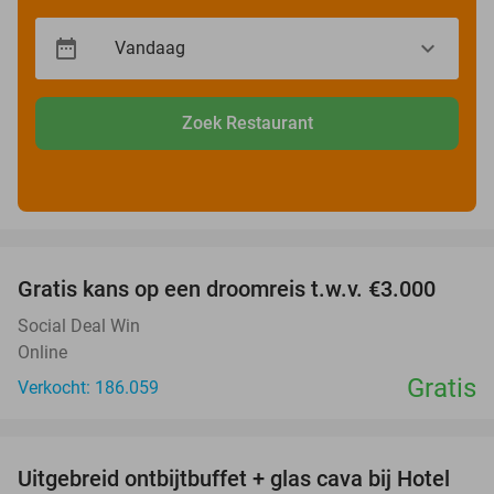
Zoek Restaurant
favorite_border
Gratis kans op een droomreis t.w.v. €3.000
Social Deal Win
Online
Gratis
Verkocht: 186.059
favorite_border
Uitgebreid ontbijtbuffet + glas cava bij Hotel
35%