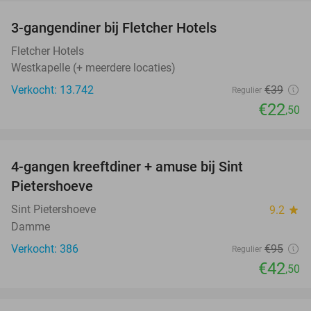
3-gangendiner bij Fletcher Hotels
42%
Fletcher Hotels
Westkapelle (+ meerdere locaties)
Verkocht: 13.742
€39
Regulier
€22
,50
favorite_border
4-gangen kreeftdiner + amuse bij Sint
55%
Pietershoeve
Sint Pietershoeve
9.2
star
Damme
Verkocht: 386
€95
Regulier
€42
,50
favorite_border