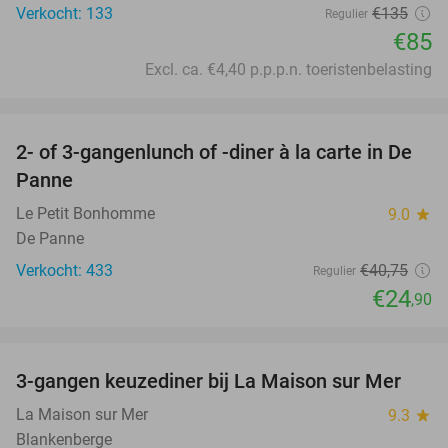
Verkocht: 133
€135
Regulier
€85
Excl. ca. €4,40 p.p.p.n. toeristenbelasting
favorite_border
2- of 3-gangenlunch of -diner à la carte in De
39%
Panne
Le Petit Bonhomme
9.0
star
De Panne
Verkocht: 433
€40
,75
Regulier
€24
,90
favorite_border
3-gangen keuzediner bij La Maison sur Mer
40%
La Maison sur Mer
9.3
star
Blankenberge