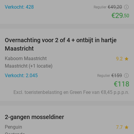
Verkocht: 428
€49
,20
Regulier
€29
,50
favorite_border
Overnachting voor 2 of 4 + ontbijt in hartje
26%
Maastricht
Kaboom Maastricht
9.2
star
Maastricht (+1 locatie)
Verkocht: 2.045
€159
Regulier
€118
Excl. toeristenbelasting en Green Fee van €8,45 p.p.p.n.
favorite_border
2-gangen mosseldiner
39%
Penguin
7.7
star