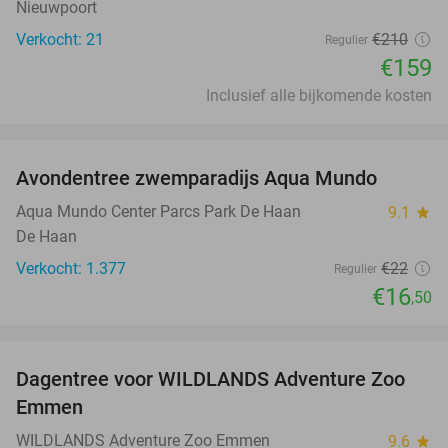
Nieuwpoort
Verkocht: 21
€210
Regulier
€159
Inclusief alle bijkomende kosten
favorite_border
Avondentree zwemparadijs Aqua Mundo
25%
Aqua Mundo Center Parcs Park De Haan
9.1
star
De Haan
Verkocht: 1.377
€22
Regulier
€16
,50
favorite_border
Dagentree voor WILDLANDS Adventure Zoo
24%
Emmen
WILDLANDS Adventure Zoo Emmen
9.6
star