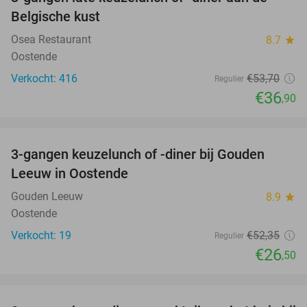
31%
Belgische kust
Osea Restaurant
8.7
star
Oostende
Verkocht: 416
€53
,70
Regulier
€36
,90
favorite_border
3-gangen keuzelunch of -diner bij Gouden
49%
Leeuw in Oostende
Gouden Leeuw
8.9
star
Oostende
Verkocht: 19
€52
,35
Regulier
€26
,50
favorite_border