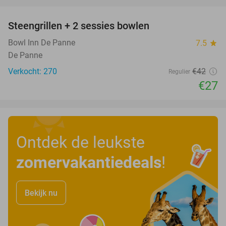
favorite_border
Steengrillen + 2 sessies bowlen
36%
Bowl Inn De Panne
7.5
star
De Panne
Verkocht: 270
€42
Regulier
€27
Ontdek de leukste
zomervakantiedeals
!
Bekijk nu