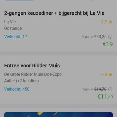
favorite_border
2-gangen keuzediner + bijgerecht bij La Vie
37%
NEW
TODAY
La Vie
9.7
star
Oostende
Verkocht: 17
€30
,25
Regulier
€19
favorite_border
Entree voor Ridder Muis
22%
De Grote Ridder Muis Doe-Expo
9.3
star
Aalter (+2 locaties)
Verkocht: 450
€14
,70
Regulier
€11
,50