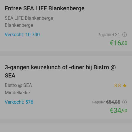
Entree SEA LIFE Blankenberge
20%
SEA LIFE Blankenberge
Blankenberge
Verkocht: 10.740
€21
Regulier
€16
,80
favorite_border
3-gangen keuzelunch of -diner bij Bistro @
36%
SEA
Bistro @ SEA
8.8
star
Middelkerke
Verkocht: 576
€54
,85
Regulier
€34
,90
favorite_border