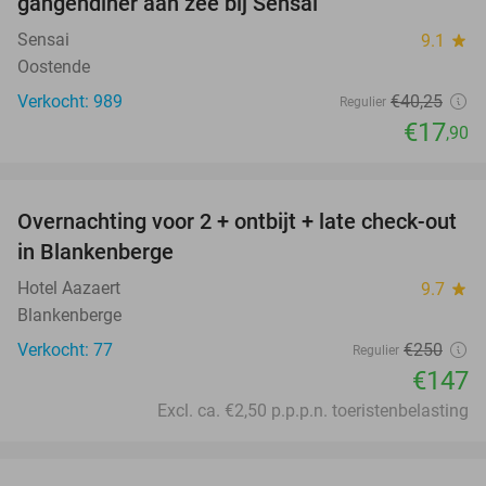
gangendiner aan zee bij Sensai
Sensai
9.1
star
Oostende
Verkocht: 989
€40
,25
Regulier
€17
,90
favorite_border
Overnachting voor 2 + ontbijt + late check-out
41%
in Blankenberge
Hotel Aazaert
9.7
star
Blankenberge
Verkocht: 77
€250
Regulier
€147
Excl. ca. €2,50 p.p.p.n. toeristenbelasting
favorite_border