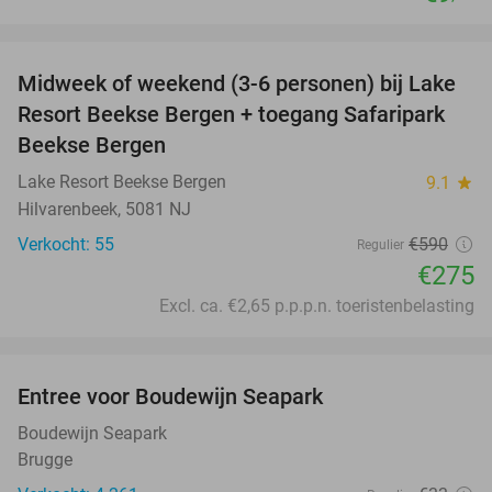
favorite_border
Midweek of weekend (3-6 personen) bij Lake
53%
Resort Beekse Bergen + toegang Safaripark
Beekse Bergen
Lake Resort Beekse Bergen
9.1
star
Hilvarenbeek, 5081 NJ
Verkocht: 55
€590
Regulier
€275
Excl. ca. €2,65 p.p.p.n. toeristenbelasting
favorite_border
Entree voor Boudewijn Seapark
35%
Boudewijn Seapark
Brugge