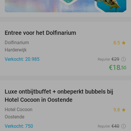
favorite_border
Entree voor het Dolfinarium
36%
Dolfinarium
8.5
star
Harderwijk
Verkocht: 20.985
€29
Regulier
€18
,50
favorite_border
Luxe ontbijtbuffet + onbeperkt bubbels bij
34%
Hotel Cocoon in Oostende
Hotel Cocoon
9.8
star
Oostende
Verkocht: 750
€40
Regulier