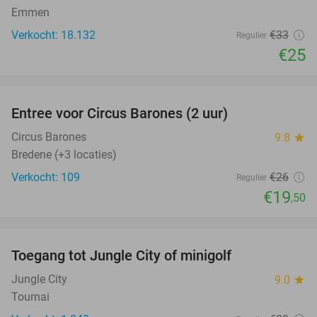
Emmen
Verkocht: 18.132
€33
Regulier
€25
favorite_border
Entree voor Circus Barones (2 uur)
25%
Circus Barones
9.8
star
Bredene (+3 locaties)
Verkocht: 109
€26
Regulier
€19
,50
favorite_border
Toegang tot Jungle City of minigolf
18%
Jungle City
9.0
star
Tournai