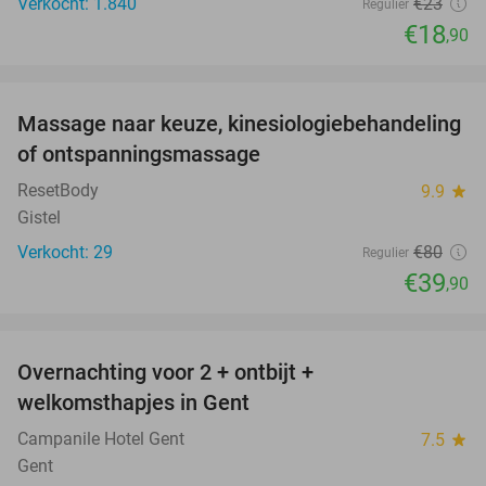
Verkocht: 1.840
€23
Regulier
€18
,90
favorite_border
Massage naar keuze, kinesiologiebehandeling
50%
of ontspanningsmassage
ResetBody
9.9
star
Gistel
Verkocht: 29
€80
Regulier
€39
,90
favorite_border
Overnachting voor 2 + ontbijt +
37%
welkomsthapjes in Gent
Campanile Hotel Gent
7.5
star
Gent