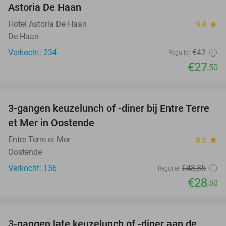
Astoria De Haan
Hotel Astoria De Haan
9.8
star
De Haan
Verkocht: 234
€42
Regulier
€27
,50
favorite_border
3-gangen keuzelunch of -diner bij Entre Terre
41%
et Mer in Oostende
Entre Terre et Mer
8.5
star
Oostende
Verkocht: 136
€48
,35
Regulier
€28
,50
favorite_border
3-gangen late keuzelunch of -diner aan de