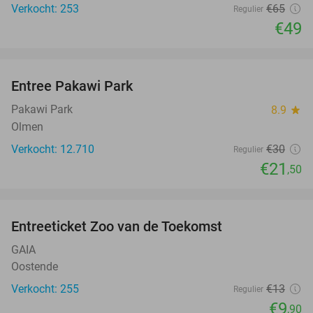
Verkocht: 253
€65
Regulier
€49
favorite_border
Entree Pakawi Park
28%
Pakawi Park
8.9
star
Olmen
Verkocht: 12.710
€30
Regulier
€21
,50
favorite_border
Entreeticket Zoo van de Toekomst
24%
GAIA
Oostende
Verkocht: 255
€13
Regulier
€9
,90