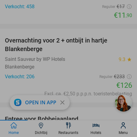
Verkocht: 458
€17
Regulier
€11
,90
favorite_border
Overnachting voor 2 + ontbijt in hartje
46%
Blankenberge
Saint Sauveur by WP Hotels
9.3
star
Blankenberge
Verkocht: 206
€233
Regulier
€126
Excl. ca. €2,50 p.p.p.n. toeristenbelasting
close
OPEN IN APP
favorite_border
Entree voor Bobbejaanland
40%
Bobbejaanland
9.1
star
Home
Dichtbij
Restaurants
Hotels
Menu
Lichtaart