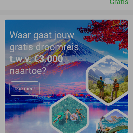
Gratis
Waar gaat jouw
gratis droomreis
t.w.v. €3.000
naartoe?
Doe mee!