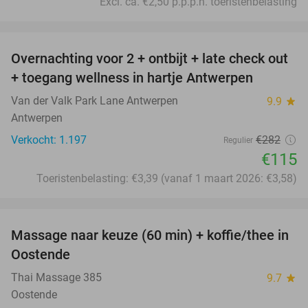
Excl. ca. €2,50 p.p.p.n. toeristenbelasting
favorite_border
Overnachting voor 2 + ontbijt + late check out
59%
+ toegang wellness in hartje Antwerpen
Van der Valk Park Lane Antwerpen
9.9
star
Antwerpen
Verkocht: 1.197
€282
Regulier
€115
Toeristenbelasting: €3,39 (vanaf 1 maart 2026: €3,58)
favorite_border
Massage naar keuze (60 min) + koffie/thee in
25%
Oostende
Thai Massage 385
9.7
star
Oostende