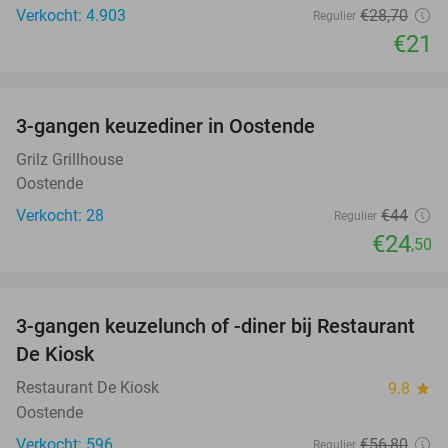
Verkocht: 4.903
€28
,70
Regulier
€21
favorite_border
3-gangen keuzediner in Oostende
44%
Grilz Grillhouse
Oostende
Verkocht: 28
€44
Regulier
€24
,50
favorite_border
3-gangen keuzelunch of -diner bij Restaurant
49%
De Kiosk
Restaurant De Kiosk
9.8
star
Oostende
Verkocht: 596
€56
,80
Regulier