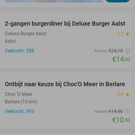
favorite_border
2-gangen burgerdiner bij Deluxe Burger Aalst
38%
Deluxe Burger Aalst
9.2
star
Aalst
Verkocht: 288
€24
,10
Regulier
€14
,90
favorite_border
Ontbijt naar keuze bij Choc'O Meer in Berlare
28%
Choc´O Meer
9.8
star
Berlare (10 km)
Verkocht: 393
€14
,50
Regulier
€10
,50
favorite_border