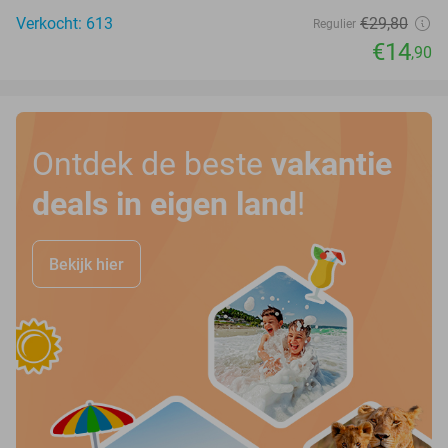
Verkocht: 613
€29
,80
Regulier
€14
,90
Ontdek de beste
vakantie
deals in eigen land
!
Bekijk hier