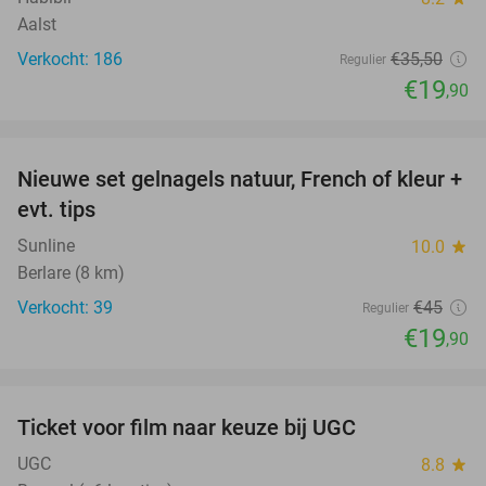
Aalst
Verkocht: 186
€35
,50
Regulier
€19
,90
favorite_border
Nieuwe set gelnagels natuur, French of kleur +
56%
evt. tips
Sunline
10.0
star
Berlare (8 km)
Verkocht: 39
€45
Regulier
€19
,90
favorite_border
Ticket voor film naar keuze bij UGC
38%
UGC
8.8
star