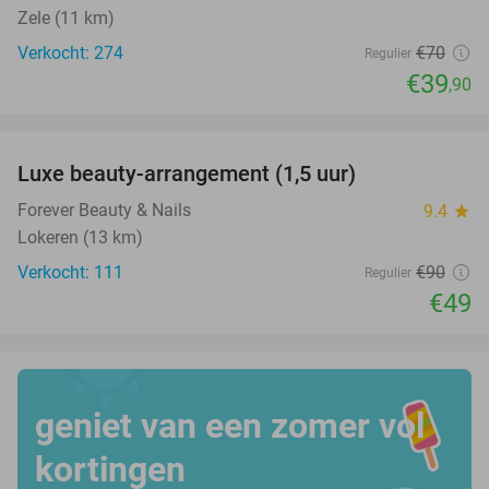
Zele (11 km)
Verkocht: 274
€70
Regulier
€39
,90
favorite_border
Luxe beauty-arrangement (1,5 uur)
46%
Forever Beauty & Nails
9.4
star
Lokeren (13 km)
Verkocht: 111
€90
Regulier
€49
geniet van een zomer vol
kortingen