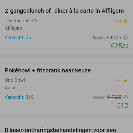
2-gangenlunch of -diner à la carte in Affligem
41%
Taverne Dyllie's
9.4
star
Affligem
Verkocht: 75
€43
,15
Regulier
€25
,50
favorite_border
Pokébowl + frisdrank naar keuze
30%
Ono Bowl
9.6
star
Aalst
Verkocht: 319
€17
,25
Regulier
€12
favorite_border
8 laser-ontharingsbehandelingen voor een
86%