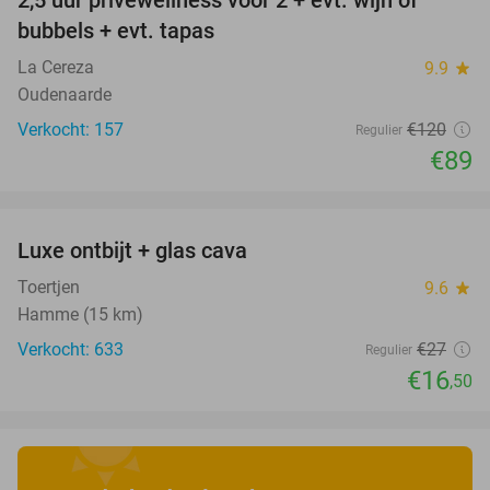
2,5 uur privéwellness voor 2 + evt. wijn of
26%
bubbels + evt. tapas
La Cereza
9.9
star
Oudenaarde
Verkocht: 157
€120
Regulier
€89
favorite_border
Luxe ontbijt + glas cava
39%
Toertjen
9.6
star
Hamme (15 km)
Verkocht: 633
€27
Regulier
€16
,50