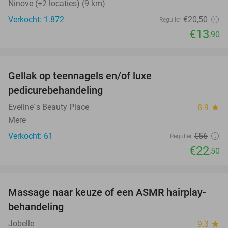
Ninove (+2 locaties) (9 km)
Verkocht: 1.872
€20
,50
Regulier
€13
,90
favorite_border
Gellak op teennagels en/of luxe
60%
pedicurebehandeling
Eveline´s Beauty Place
8.9
star
Mere
Verkocht: 61
€56
Regulier
€22
,50
favorite_border
Massage naar keuze of een ASMR hairplay-
43%
behandeling
Jobelle
9.3
star