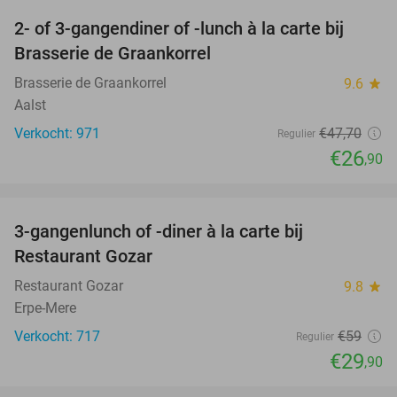
2- of 3-gangendiner of -lunch à la carte bij
44%
Brasserie de Graankorrel
Brasserie de Graankorrel
9.6
star
Aalst
Verkocht: 971
€47
,70
Regulier
€26
,90
favorite_border
3-gangenlunch of -diner à la carte bij
49%
Restaurant Gozar
Restaurant Gozar
9.8
star
Erpe-Mere
Verkocht: 717
€59
Regulier
€29
,90
favorite_border