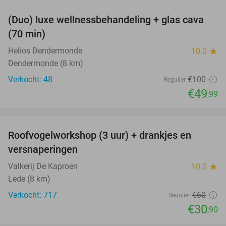
(Duo) luxe wellnessbehandeling + glas cava
50%
(70 min)
Helios Dendermonde
10.0
star
Dendermonde (8 km)
Verkocht: 48
€100
Regulier
€49
,99
favorite_border
Roofvogelworkshop (3 uur) + drankjes en
49%
versnaperingen
Valkerij De Kaproen
10.0
star
Lede (8 km)
Verkocht: 717
€60
Regulier
€30
,90
favorite_border