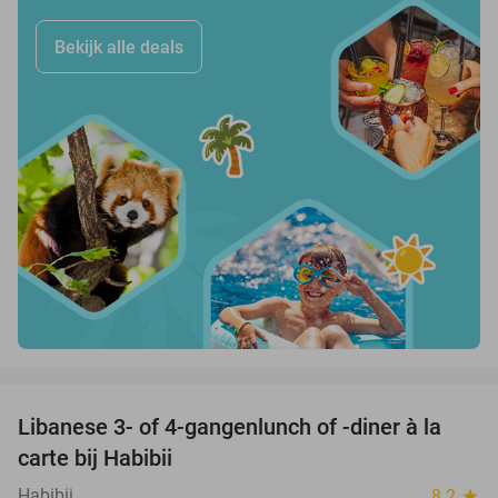
Bekijk alle deals
favorite_border
Libanese 3- of 4-gangenlunch of -diner à la
44%
carte bij Habibii
Habibii
8.2
star