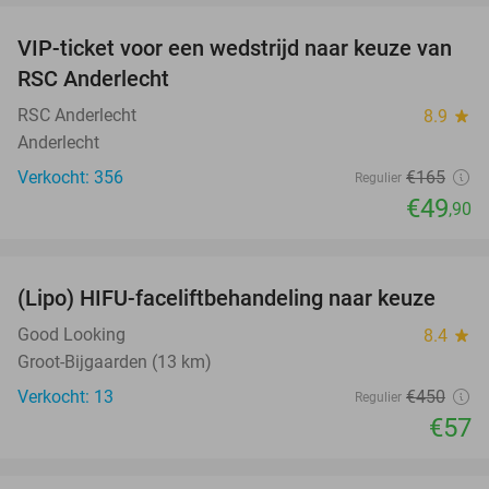
VIP-ticket voor een wedstrijd naar keuze van
70%
RSC Anderlecht
RSC Anderlecht
8.9
star
Anderlecht
Verkocht: 356
€165
Regulier
€49
,90
favorite_border
(Lipo) HIFU-faceliftbehandeling naar keuze
87%
Good Looking
8.4
star
Groot-Bijgaarden (13 km)
Verkocht: 13
€450
Regulier
€57
favorite_border