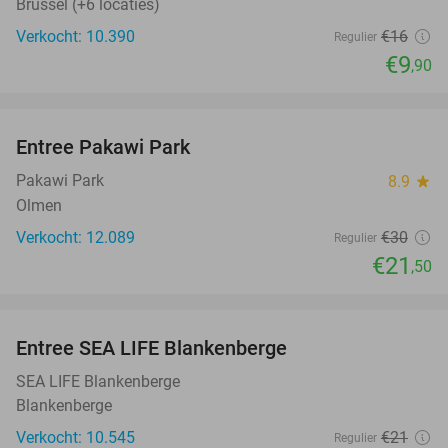
Brussel (+6 locaties)
Verkocht: 10.390
€16
Regulier
€9
,90
favorite_border
Entree Pakawi Park
28%
Pakawi Park
8.9
star
Olmen
Verkocht: 12.089
€30
Regulier
€21
,50
favorite_border
Entree SEA LIFE Blankenberge
20%
SEA LIFE Blankenberge
Blankenberge
Verkocht: 10.545
€21
Regulier