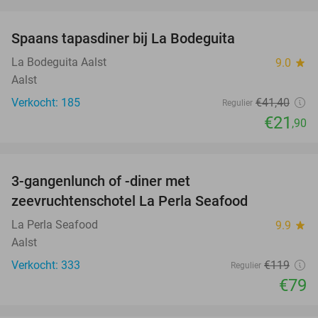
favorite_border
Spaans tapasdiner bij La Bodeguita
47%
La Bodeguita Aalst
9.0
star
Aalst
Verkocht: 185
€41
,40
Regulier
€21
,90
favorite_border
3-gangenlunch of -diner met
34%
zeevruchtenschotel La Perla Seafood
La Perla Seafood
9.9
star
Aalst
Verkocht: 333
€119
Regulier
€79
favorite_border