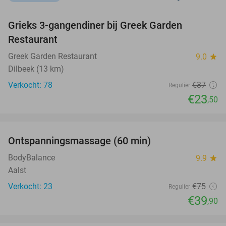
favorite_border
Grieks 3-gangendiner bij Greek Garden
36%
Restaurant
Greek Garden Restaurant
9.0
star
Dilbeek (13 km)
Verkocht: 78
€37
Regulier
€23
,50
favorite_border
Ontspanningsmassage (60 min)
47%
BodyBalance
9.9
star
Aalst
Verkocht: 23
€75
Regulier
€39
,90
favorite_border