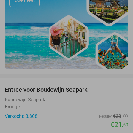
Doe mee!
favorite_border
Entree voor Boudewijn Seapark
35%
Boudewijn Seapark
Brugge
Verkocht: 3.808
€33
Regulier
€21
,50