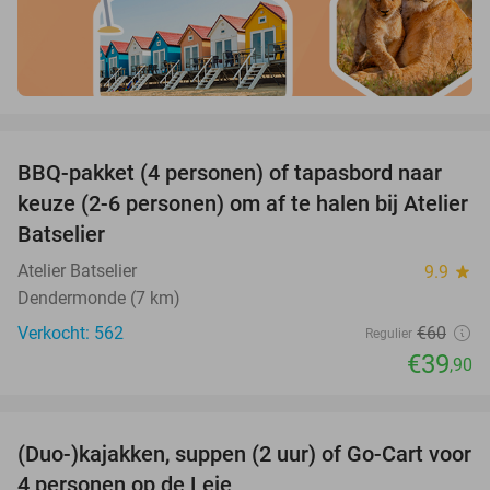
favorite_border
BBQ-pakket (4 personen) of tapasbord naar
34%
keuze (2-6 personen) om af te halen bij Atelier
Batselier
Atelier Batselier
9.9
star
Dendermonde (7 km)
Verkocht: 562
€60
Regulier
€39
,90
favorite_border
(Duo-)kajakken, suppen (2 uur) of Go-Cart voor
42%
4 personen op de Leie