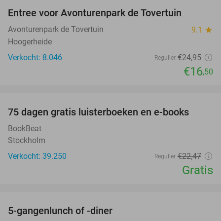
Entree voor Avonturenpark de Tovertuin
34%
Avonturenpark de Tovertuin
9.1
star
Hoogerheide
Verkocht: 8.046
€24
,95
Regulier
€16
,50
favorite_border
100%
75 dagen gratis luisterboeken en e-books
BookBeat
Stockholm
Verkocht: 39.250
€22
,47
Regulier
Gratis
favorite_border
5-gangenlunch of -diner
45%