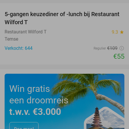
5-gangen keuzediner of -lunch bij Restaurant
50%
Wilford T
Restaurant Wilford T
9.3
star
Temse
Verkocht: 644
€109
Regulier
€55
Win gratis
een droomreis
t.w.v. €3.000