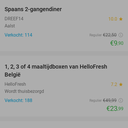
Spaans 2-gangendiner
56%
DREEF14
10.0
star
Aalst
Verkocht: 114
€22
,50
Regulier
€9
,90
favorite_border
1, 2, 3 of 4 maaltijdboxen van HelloFresh
52%
België
HelloFresh
7.2
star
Wordt thuisbezorgd
Verkocht: 188
€49
,99
Regulier
€23
,99
favorite_border