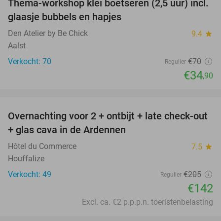
Thema-workshop klei boetseren (2,5 uur) incl.
50%
glaasje bubbels en hapjes
Den Atelier by Be Chick
9.4
star
Aalst
Verkocht: 70
€70
Regulier
€34
,90
favorite_border
Overnachting voor 2 + ontbijt + late check-out
31%
+ glas cava in de Ardennen
Hôtel du Commerce
7.5
star
Houffalize
Verkocht: 49
€205
Regulier
€142
Excl. ca. €2 p.p.p.n. toeristenbelasting
favorite_border