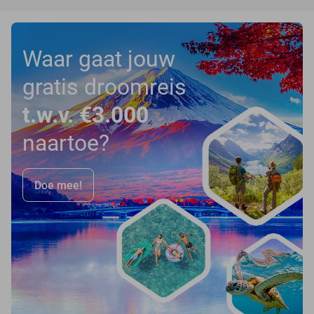
Waar gaat jouw
gratis droomreis
t.w.v. €3.000
naartoe?
Doe mee!