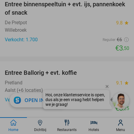
Entree binnenspeeltuin + evt. ijs, pannenkoek
42%
of snack
De Pretpot
9.8
star
Willebroek
Verkocht: 1.700
€6
Regulier
€3
,50
favorite_border
Entree Ballorig + evt. koffie
17%
Pretland
9.1
star
Aalst (+6 locaties)
close
Verkocht: 413
OPEN IN APP
€9
,95
Regulier
€8
,25
favorite_border
Home
Dichtbij
Restaurants
Hotels
Menu
Bioscoopkaartje voor Pathé