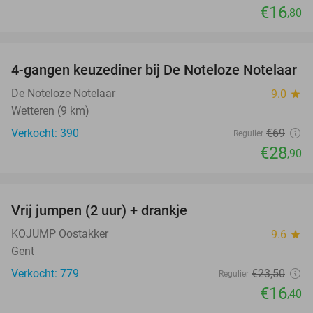
€16
,80
favorite_border
4-gangen keuzediner bij De Noteloze Notelaar
58%
De Noteloze Notelaar
9.0
star
Wetteren (9 km)
Verkocht: 390
€69
Regulier
€28
,90
favorite_border
Vrij jumpen (2 uur) + drankje
30%
KOJUMP Oostakker
9.6
star
Gent
Verkocht: 779
€23
,50
Regulier
€16
,40