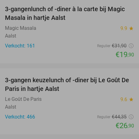
3-gangenlunch of -diner à la carte bij Magic
38%
Masala in hartje Aalst
Magic Masala
9.9
star
Aalst
Verkocht: 161
€31
,90
Regulier
€19
,90
favorite_border
3-gangen keuzelunch of -diner bij Le Goût De
39%
Paris in hartje Aalst
Le Goût De Paris
9.6
star
Aalst
Verkocht: 466
€44
,35
Regulier
€26
,90
favorite_border