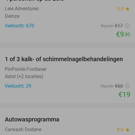
Leie Adventures
9.9
star
Deinze
Verkocht: 670
€17
Regulier
€9
,90
favorite_border
1 of 3 kalk- of schimmelnagelbehandelingen
68%
PinPointe Footlaser
Aalst (+2 locaties)
Verkocht: 29
€60
Regulier
€19
favorite_border
Autowasprogramma
32%
Carwash Dodane
9.6
star