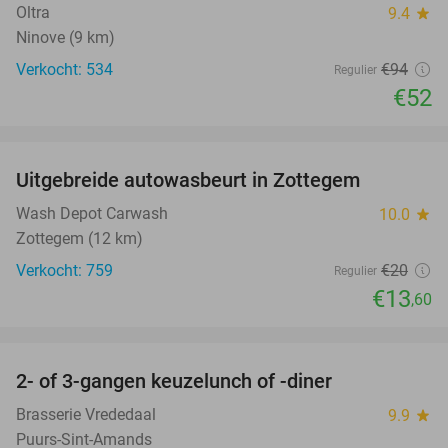
Oltra
9.4
star
Ninove (9 km)
Verkocht: 534
€94
Regulier
€52
favorite_border
Uitgebreide autowasbeurt in Zottegem
32%
Wash Depot Carwash
10.0
star
Zottegem (12 km)
Verkocht: 759
€20
Regulier
€13
,60
favorite_border
2- of 3-gangen keuzelunch of -diner
50%
Brasserie Vrededaal
9.9
star
Puurs-Sint-Amands