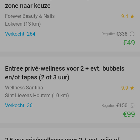
zone naar keuze
Forever Beauty & Nails
9.4
star
Lokeren (13 km)
Verkocht: 264
€338
Regulier
€49
favorite_border
Entree privé-wellness voor 2 + evt. bubbels
34%
en/of tapas (2 of 3 uur)
Wellness Santina
9.9
star
Sint-Lievens-Houtem (10 km)
Verkocht: 36
€150
Regulier
€99
favorite_border