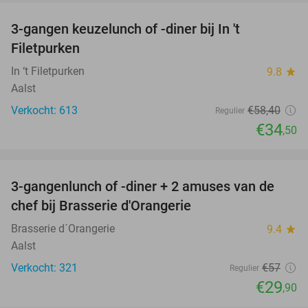
3-gangen keuzelunch of -diner bij In 't
41%
Filetpurken
In ‘t Filetpurken
9.8
star
Aalst
Verkocht: 613
€58
,40
Regulier
€34
,50
favorite_border
3-gangenlunch of -diner + 2 amuses van de
48%
chef bij Brasserie d'Orangerie
Brasserie d´Orangerie
9.4
star
Aalst
Verkocht: 321
€57
Regulier
€29
,90