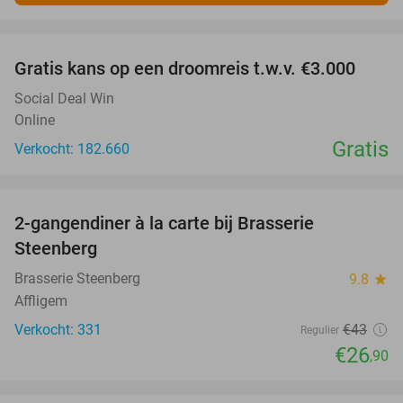
favorite_border
Gratis kans op een droomreis t.w.v. €3.000
Social Deal Win
Online
Gratis
Verkocht: 182.660
favorite_border
2-gangendiner à la carte bij Brasserie
37%
Steenberg
Brasserie Steenberg
9.8
star
Affligem
Verkocht: 331
€43
Regulier
€26
,90
favorite_border