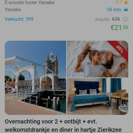
E-scooter huren Yerseke
9.7
Yerseke
18 min.
Verkocht: 399
€35
Regulier
€21
,50
49%
Overnachting voor 2 + ontbijt + evt.
welkomstdrankje en diner in hartje Zierikzee