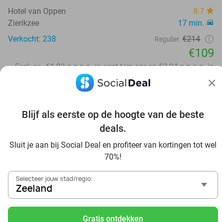
Hotel van Oppen
8.7
Zierikzee
17 min.
Verkocht: 238
€214
Regulier
€109
Excl. ca. €1,83 p.p.p.n. in sept t/m apr en €2,04 p.p.p.n. in
mei t/m aug toeristenbelasting
52%
Blijf als eerste op de hoogte van de beste
deals.
Sluit je aan bij Social Deal en profiteer van kortingen tot wel
70%!
Selecteer jouw stad/regio:
Zeeland
Gratis ontdekken