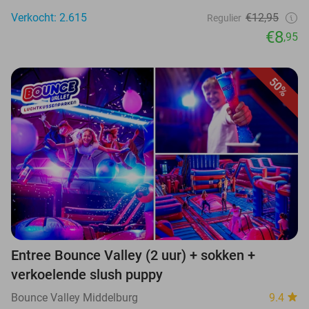
Verkocht: 2.615
€12,95
Regulier
€8
,95
50%
Entree Bounce Valley (2 uur) + sokken +
verkoelende slush puppy
Bounce Valley Middelburg
9.4