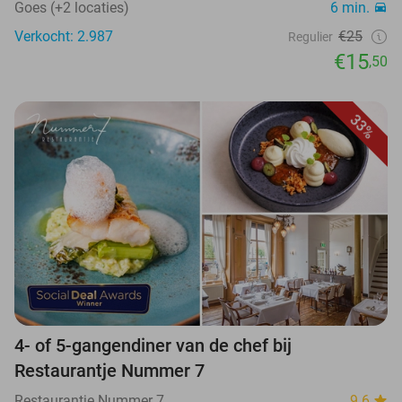
Goes (+2 locaties)
6 min.
Verkocht: 2.987
€25
Regulier
€15
,50
33%
4- of 5-gangendiner van de chef bij
Restaurantje Nummer 7
Restaurantje Nummer 7
9.6