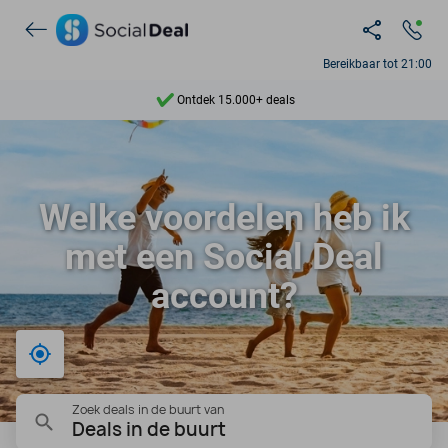
Ontdek 15.000+ deals
Bereikbaar tot 21:00
7 dagen per week beschikbaar
10+ miljoen leden
9,4
Welke voordelen heb ik
Ontdek 15.000+ deals
met een Social Deal
account?
Bij mij in de buurt
Zoek deals in de buurt van
Deals in de buurt