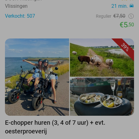
Vlissingen
21 min.
Verkocht: 507
€7,50
Regulier
€5
,50
39%
E-chopper huren (3, 4 of 7 uur) + evt.
oesterproeverij