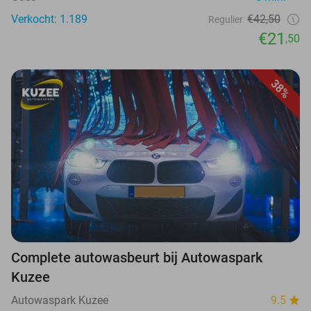
Verkocht: 1.189
€42,50
Regulier
€21
,50
38%
Complete autowasbeurt bij Autowaspark
Kuzee
Autowaspark Kuzee
9.5