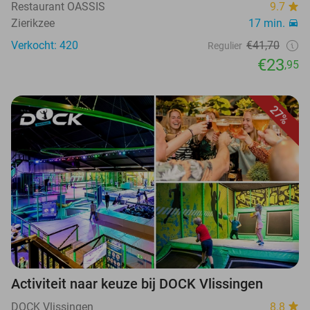
Restaurant OASSIS
9.7
Zierikzee
17 min.
Verkocht: 420
€41,70
Regulier
€23
,95
27%
Activiteit naar keuze bij DOCK Vlissingen
DOCK Vlissingen
8.8