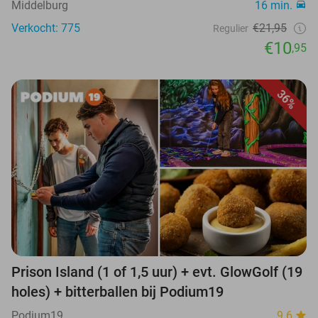
Middelburg
16 min.
Verkocht: 775
€21,95
Regulier
€10
,95
36%
Prison Island (1 of 1,5 uur) + evt. GlowGolf (19
holes) + bitterballen bij Podium19
Podium19
9.6