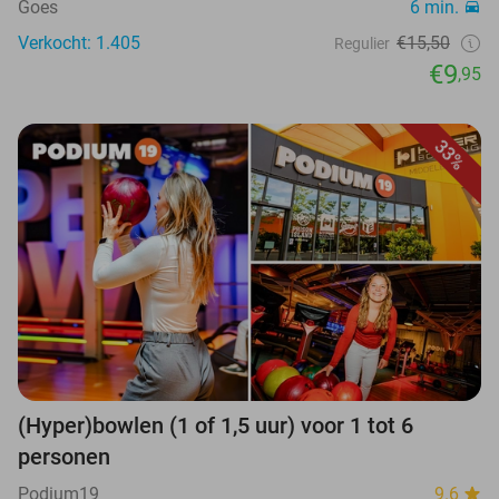
Goes
6 min.
Verkocht: 1.405
€15,50
Regulier
€9
,95
33%
(Hyper)bowlen (1 of 1,5 uur) voor 1 tot 6
personen
Podium19
9.6