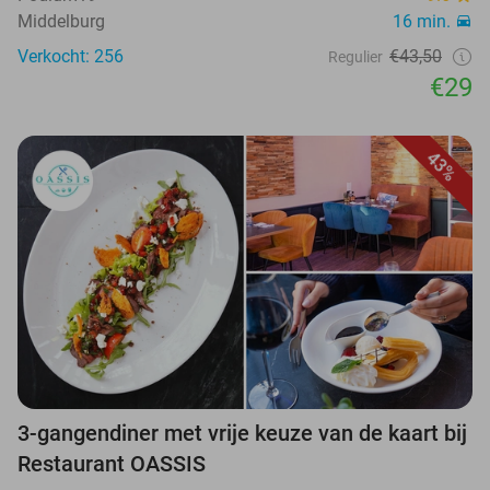
Middelburg
16 min.
Verkocht: 256
€43,50
Regulier
€29
43%
3-gangendiner met vrije keuze van de kaart bij
Restaurant OASSIS