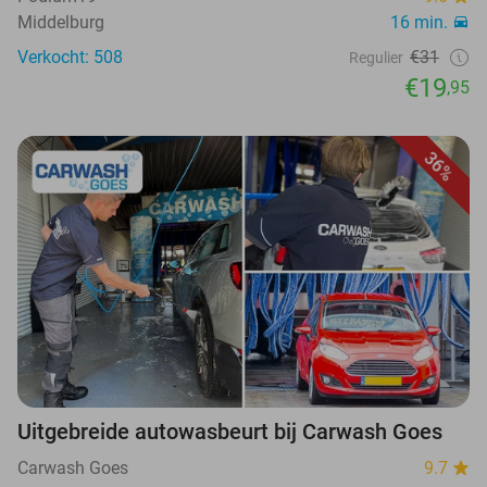
Middelburg
16 min.
Verkocht: 508
€31
Regulier
€19
,95
36%
Uitgebreide autowasbeurt bij Carwash Goes
Carwash Goes
9.7