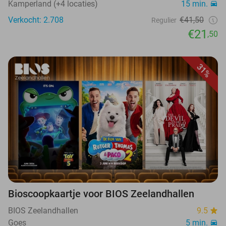
Kamperland (+4 locaties)
15 min.
Verkocht: 2.708
€41,50
Regulier
€21
,50
31%
Bioscoopkaartje voor BIOS Zeelandhallen
BIOS Zeelandhallen
9.5
Goes
5 min.