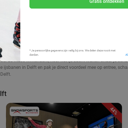
Gratis ontdekken
Bij mij in de buurt
* Je persoonlijke gegevens zijn veilig bij ons. We delen deze nooit met
derden.
A
Voel de frisse winterlucht, hoor het ijs zacht kraken onder je sc
te ijsbanen in Delft en pak je direct voordeel mee op entree, sc
Delft.
lft
44%