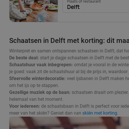
Plaats of restaurant
Delft
Schaatsen in Delft met korting: dit maa
Winterpret en samen ontspannen schaatsen in Delft, dat hoort
De beste deal:
start je dagje schaatsen in Delft met de best
Schaatshuur vaak inbegrepen:
omdat je vooral in de winte
je goed: vaak zit de schaatshuur al bij de prijs in, waardoor
Sfeervolle winterdecoratie:
veel ijsbanen in Delft maken he
om het ijs op te stappen.
Gezellige muziek op de baan:
schaatsen draait om plezier.
helemaal van het moment.
Voor iedereen:
de schaatsbaan in Delft is perfect voor iede
meer van het skiën? Geniet dan van
skiën met korting
.