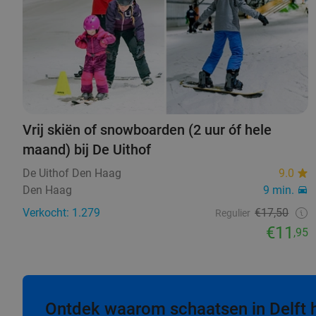
Vrij skiën of snowboarden (2 uur óf hele
maand) bij De Uithof
De Uithof Den Haag
9.0
Den Haag
9 min.
Verkocht: 1.279
€17,50
Regulier
€11
,95
Ontdek waarom schaatsen in Delft hé