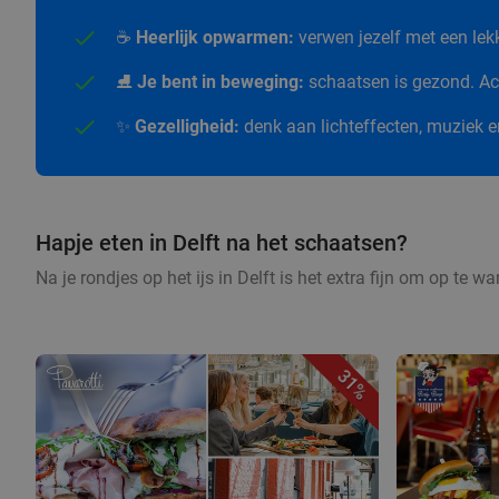
☕
Heerlijk opwarmen:
verwen jezelf met een le
⛸️
Je bent in beweging:
schaatsen is gezond. Act
✨
Gezelligheid:
denk aan lichteffecten, muziek 
Hapje eten in Delft na het schaatsen?
Na je rondjes op het ijs in Delft is het extra fijn om op te w
31%