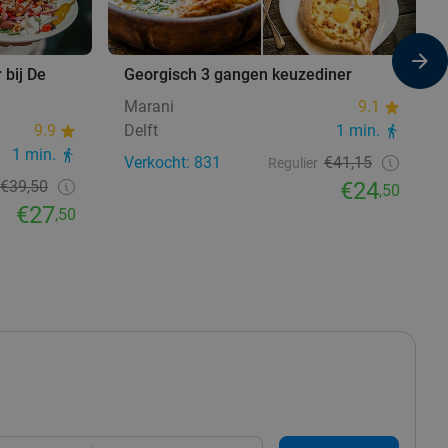
 bij De
Georgisch 3 gangen keuzediner
Marani
9.1
9.9
Delft
1 min.
1 min.
Verkocht: 831
€41,15
Regulier
€39,50
€24
,50
€27
,50