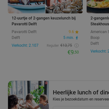
12-uurtje of 2-gangen keuzelunch bij
2-gangenl
Pavarotti Delft
Steakhous
Pavarotti Delft
9.6
American 
Delft
5 min.
Boop
Delft
Verkocht: 2.107
€13,75
Regulier
€9
Verkocht: 
,50
Heerlijke lunch of di
Kies je bezoekdatum en reserveer 