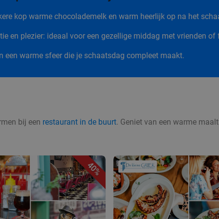
kkere kop warme chocolademelk en warm heerlijk op na het scha
ie en plezier: ideaal voor een gezellige middag met vrienden of 
en een warme sfeer die je schaatsdag compleet maakt.
armen bij een
restaurant in de buurt
. Geniet van een warme maaltij
40%