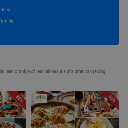
atsen.
familie.
d, een drankje of iets lekkers als afsluiter van je dag.
30%
40%