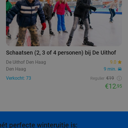
Schaatsen (2, 3 of 4 personen) bij De Uithof
De Uithof Den Haag
9.0
Den Haag
9 min.
Verkocht: 73
€19
Regulier
€12
,95
t perfecte winteruitje is: