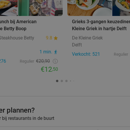
unch bij American
Grieks 3-gangen keuzediner
e Betty Boop
Kleine Griek in hartje Delft
Steakhouse Betty
9.8
De Kleine Griek
Delft
1 min.
Verkocht: 521
Regulier
276
€20,90
Regulier
€12
,50
ner plannen?
bij restaurants in de buurt