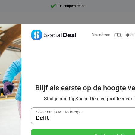
10+ miljoen leden
9,4
Ontdek 15.000+ deals
Bekend van:
in Delft met korti
Blijf als eerste op de hoogte v
oor winterplezie
Sluit je aan bij Social Deal en profiteer van
Selecteer jouw stad/regio:
Delft
Zoek deals in de buurt van
Delft