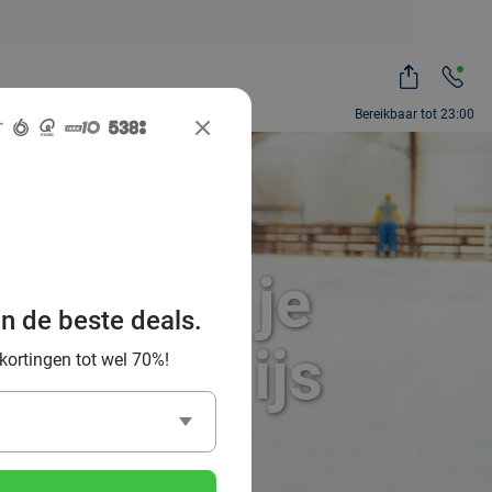
Bereikbaar tot 23:00
ng: laat je
an de beste deals.
r op het ijs
 kortingen tot wel 70%!