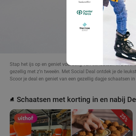
Stap het ijs op en geniet voordelig van schaatsen in Delft. 
gezellig met z’n tweeën. Met Social Deal ontdek je de leuks
Scoor je deal en geniet van een gezellig dagje schaatsen in 
Schaatsen met korting in en nabij De
⛸️
25%