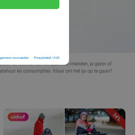
lgemene voorwaarden
Privacybeleid / AVG
haatsen en trek samen rondjes met vrienden, je gezin of
haatshuur en consumpties. Klaar om het ijs op te gaan?
34%