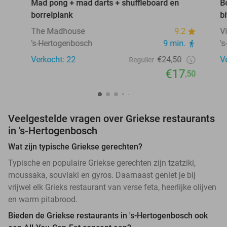
Mad pong + mad darts + shuffleboard en
B
borrelplank
b
The Madhouse
9.2
V
's-Hertogenbosch
9 min.
'
Verkocht: 22
€24,50
V
Regulier
€17
,50
Veelgestelde vragen over Griekse restaurants
in 's-Hertogenbosch
Wat zijn typische Griekse gerechten?
Typische en populaire Griekse gerechten zijn tzatziki,
moussaka, souvlaki en gyros. Daarnaast geniet je bij
vrijwel elk Grieks restaurant van verse feta, heerlijke olijven
en warm pitabrood.
Bieden de Griekse restaurants in 's-Hertogenbosch ook