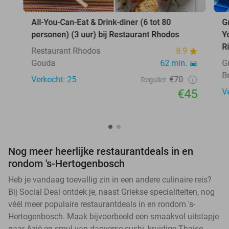
All-You-Can-Eat & Drink-diner (6 tot 80
G
personen) (3 uur) bij Restaurant Rhodos
Y
R
Restaurant Rhodos
8.9
Gouda
62 min.
G
B
Verkocht: 25
€70
Regulier
€45
V
Nog meer heerlijke restaurantdeals in en
rondom 's-Hertogenbosch
Heb je vandaag toevallig zin in een andere culinaire reis?
Bij Social Deal ontdek je, naast Griekse specialiteiten, nog
véél meer populaire restaurantdeals in en rondom 's-
Hertogenbosch. Maak bijvoorbeeld een smaakvol uitstapje
naar Azië en smul van dagverse sushi, kruidige Thaise