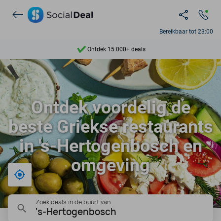
Bereikbaar tot 23:00
Ontdek 15.000+ deals
7 dagen per week beschikbaar
10+ miljoen leden
Ontdek voordelig de
9,4
beste Griekse restaurants
Ontdek 15.000+ deals
in 's-Hertogenbosch en
omgeving
Bij mij in de buurt
Zoek deals in de buurt van
's-Hertogenbosch