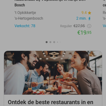
Bosch
c
't Opkikkertje
9.4
R
's-Hertogenbosch
2 min.
'
Verkocht: 78
€27,95
V
Regulier
€19
,95
Ontdek de beste restaurants in en