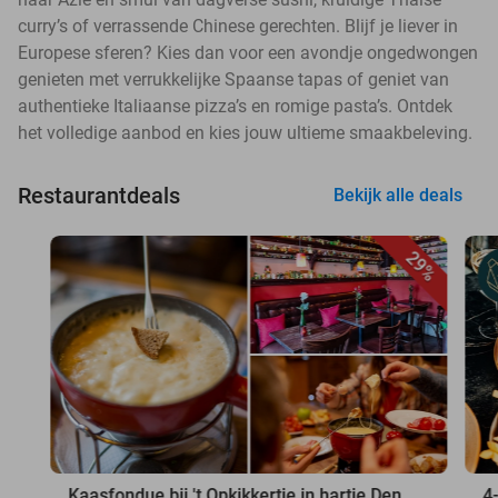
curry’s of verrassende Chinese gerechten. Blijf je liever in
Europese sferen? Kies dan voor een avondje ongedwongen
genieten met verrukkelijke Spaanse tapas of geniet van
authentieke Italiaanse pizza’s en romige pasta’s. Ontdek
het volledige aanbod en kies jouw ultieme smaakbeleving.
Restaurantdeals
Bekijk alle deals
29%
Kaasfondue bij 't Opkikkertje in hartje Den
4