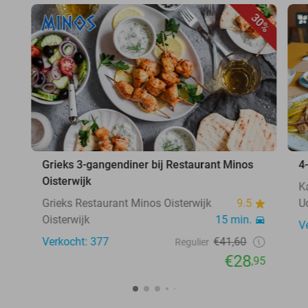
30%
Grieks 3-gangendiner bij Restaurant Minos
4
Oisterwijk
K
Grieks Restaurant Minos Oisterwijk
9.5
U
Oisterwijk
15 min.
V
Verkocht: 377
€41,60
Regulier
€28
,95