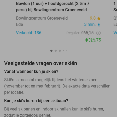
Bowlen (1 uur) + hoofdgerecht (2 t/m 7
1
pers.) bij Bowlingcentrum Groeneveld
S
Bowlingcentrum Groeneveld
9.8
Q
Ede
3 min.
E
Verkocht: 136
€65,15
V
Regulier
€35
,75
Veelgestelde vragen over skiën
Vanaf wanneer kun je skiën?
Skiën is meestal mogelijk tijdens het winterseizoen
(november tot en met februari). De exacte data verschillen
per locatie.
Kun je ski's huren bij een skibaan?
Bij veel skibanen en indoor skihallen kun je ski’s huren,
zodat je zorgeloos geniet.