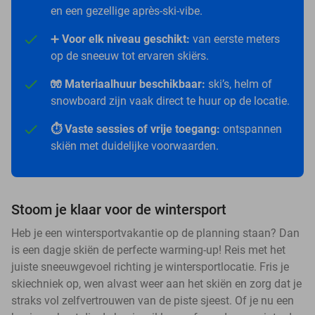
en een gezellige après-ski-vibe.
➕
Voor elk niveau geschikt:
van eerste meters
op de sneeuw tot ervaren skiërs.
🧤 Materiaalhuur beschikbaar:
ski’s, helm of
snowboard zijn vaak direct te huur op de locatie.
⏱️ Vaste sessies of vrije toegang:
ontspannen
skiën met duidelijke voorwaarden.
Stoom je klaar voor de wintersport
Heb je een wintersportvakantie op de planning staan? Dan
is een dagje skiën de perfecte warming-up! Reis met het
juiste sneeuwgevoel richting je wintersportlocatie. Fris je
skiechniek op, wen alvast weer aan het skiën en zorg dat je
straks vol zelfvertrouwen van de piste sjeest. Of je nu een