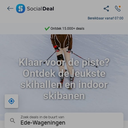
Bereikbaar vanaf 07:00
Ontdek 15.000+ deals
7 dagen per week beschikbaar
10+ miljoen leden
Klaar voor de piste?
9,4
Ontdek de leukste
Ontdek 15.000+ deals
skihallen en indoor
skibanen
Bij mij in de buurt
Zoek deals in de buurt van
Ede-Wageningen