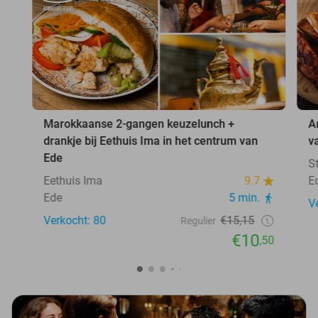
Marokkaanse 2-gangen keuzelunch +
A
drankje bij Eethuis Ima in het centrum van
v
Ede
S
Eethuis Ima
9.7
E
Ede
5 min.
V
Verkocht: 80
€15,15
Regulier
€10
,50