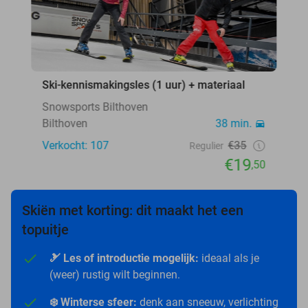
Ski-kennismakingsles (1 uur) + materiaal
Snowsports Bilthoven
Bilthoven
38 min.
Verkocht: 107
€35
Regulier
€19
,50
Skiën met korting: dit maakt het een
topuitje
🎿 Les of introductie mogelijk:
ideaal als je
(weer) rustig wilt beginnen.
❄️ Winterse sfeer:
denk aan sneeuw, verlichting