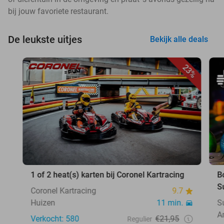
bij jouw favoriete restaurant.
De leukste uitjes
Bekijk alle deals
23%
1 of 2 heat(s) karten bij Coronel Kartracing
B
S
Coronel Kartracing
9.7
Huizen
11 min.
S
A
Verkocht: 580
€21,95
Regulier