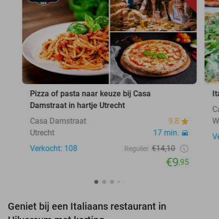
Pizza of pasta naar keuze bij Casa
I
Damstraat in hartje Utrecht
C
Casa Damstraat
9.8
W
Utrecht
17 min.
V
Verkocht: 108
€14,10
Regulier
€9
,95
Geniet bij een Italiaans restaurant in