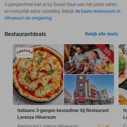
3-gangendiner ben je bij Social Deal aan het juiste adres,
en natuurlijk extra voordelig. Bekijk
de beste restaurants in
Hilversum en omgeving
.
Restaurantdeals
Bekijk alle deals
33%
Italiaans 3-gangen keuzediner bij Restaurant
I
Lorenza Hilversum
L
Restaurant Lorenza Hilversum
9.7
C