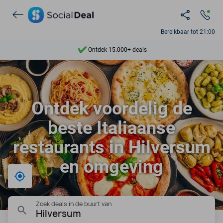
Bereikbaar tot 21:00
Ontdek 15.000+ deals
7 dagen per week beschikbaar
10+ miljoen leden
Ontdek voordelig de
9,4
beste Italiaanse
Ontdek 15.000+ deals
restaurants in Hilversum
en omgeving
Bij mij in de buurt
Zoek deals in de buurt van
Hilversum