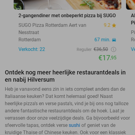
2-gangendiner met onbeperkt pizza bij SUGO
A
P
SUGO Pizza Rotterdam Aert van
9.2
Nesstraat
P
Rotterdam
67 min.
R
Verkocht: 22
€36,50
V
Regulier
€17
,95
Ontdek nog meer heerlijke restaurantdeals in
en nabij Hilversum
Heb je vanavond eens zin in iets compleet anders dan de
Italiaanse keuken? Dat komt helemaal goed! Naast
heerlijke pizza’s en verse pasta’s, vind je bij ons nog talloze
andere fantastische restaurantdeals om de hoek. Laat je
verrassen door onze veelzijdige deals. Ga bijvoorbeeld voor
sfeervolle tapas, ontdek verse
sushi
of geniet van de
kruidige Thaise of Chinese keuken. Ook voor een klassiek