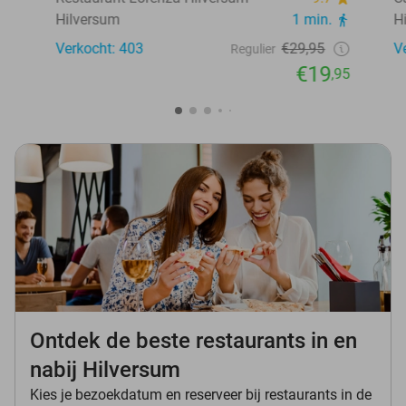
Hilversum
1 min.
H
Verkocht: 403
€29,95
V
Regulier
€19
,95
Ontdek de beste restaurants in en
nabij Hilversum
Kies je bezoekdatum en reserveer bij restaurants in de