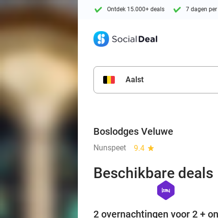
Ontdek 15.000+ deals
7 dagen per
Aalst
Boslodges Veluwe
Nunspeet
9.4
star
Beschikbare deals
hexagon
hotel
2 overnachtingen voor 2 + on