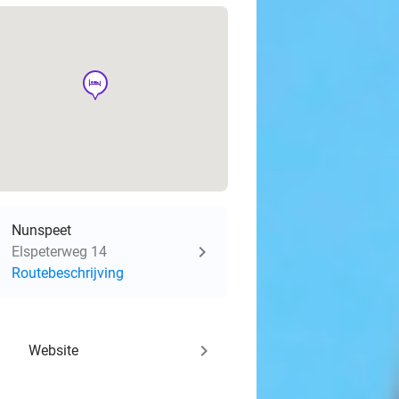
hotel
Nunspeet
Elspeterweg 14
Routebeschrijving
keyboard_arrow_right
Website