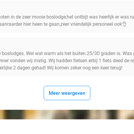
ten in de zeer mooie boslodge,het ontbijt was heerlijk er was 
anraarder hier heen te gaan,zeer vriendelijk personeel ook👌
 boslodges. Wel wat warm als het buiten 25/30 graden is. Was 
 Diner vonden wij matig. Wij hadden fietsen erbij 1 fiets deed d
erlijke 2 dagen gehad! Wij komen zeker nog een keer terug!
Meer weergeven