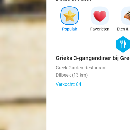
Populair
Favorieten
Eten & 
hexago
food
Grieks 3-gangendiner bij Gr
Greek Garden Restaurant
Dilbeek (13 km)
Verkocht: 84