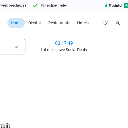
 week beschikbaar
10+ miljoen leden
Home
Dichtbij
Restaurants
Hotels
03:17:47
keyboard_arrow_down
tot de nieuwe Social Deals
favorite_border
tbijt