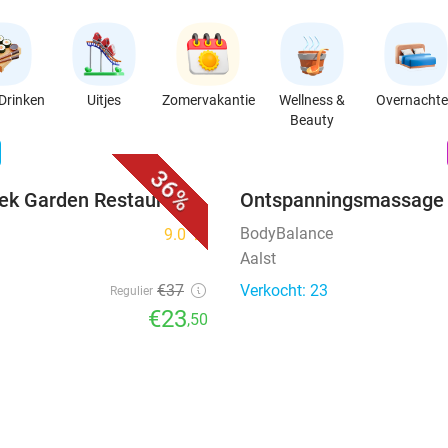
Drinken
Uitjes
Zomervakantie
Wellness &
Overnacht
Beauty
favorite_border
n
36%
eek Garden Restaurant
Ontspanningsmassage 
BodyBalance
9.0
star
Aalst
€37
Verkocht: 23
Regulier
€23
,50