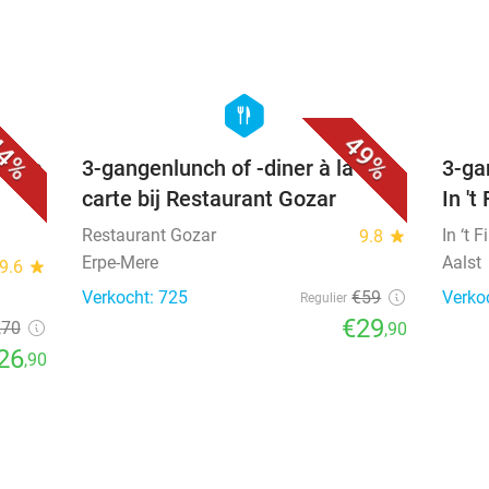
favorite_border
favorite_border
hexagon
food
4%
49%
 à la
3-gangenlunch of -diner à la
3-ga
carte bij Restaurant Gozar
In 't
Restaurant Gozar
In ‘t 
9.8
star
Erpe-Mere
Aalst
9.6
star
Verkocht: 725
€59
Verko
Regulier
€29
,70
,90
26
,90