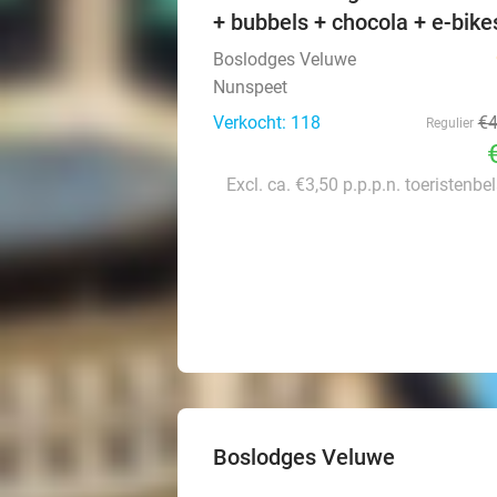
+ bubbels + chocola + e-bike
Boslodges Veluwe
Nunspeet
Verkocht: 118
€
Regulier
Excl. ca. €3,50 p.p.p.n. toeristenbe
Boslodges Veluwe