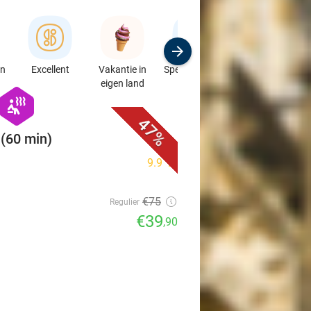
en
Excellent
Vakantie in
Speciaalzaken
Sport
eigen land
& Auto's
favorite_border
hexagon
wellness
47%
(60 min)
9.9
star
€75
Regulier
€39
,90