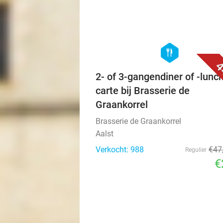
hexagon
food
4
2- of 3-gangendiner of -lunch
carte bij Brasserie de
Graankorrel
Brasserie de Graankorrel
Aalst
Verkocht: 988
€47
Regulier
€