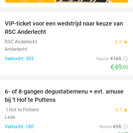
favorite_border
VIP-ticket voor een wedstrijd naar keuze van
70%
RSC Anderlecht
RSC Anderlecht
8.9
star
Anderlecht
Verkocht: 393
€165
Regulier
€49
,90
favorite_border
6- of 8-gangen degustatiemenu + evt. amuse
29%
bij 't Hof te Puttens
´t Hof te Puttens
9.7
star
Lede
Verkocht: 180
€95
Regulier