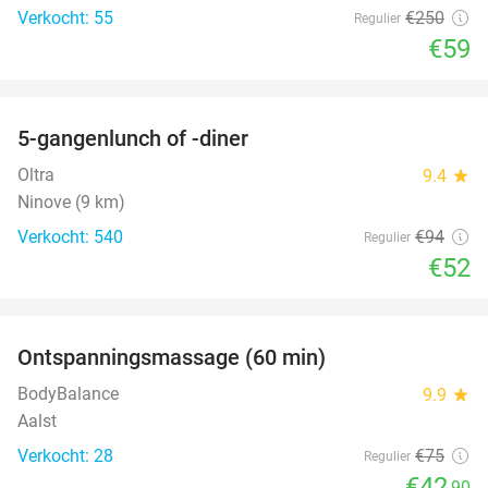
Verkocht: 55
€250
Regulier
€59
favorite_border
5-gangenlunch of -diner
45%
Oltra
9.4
star
Ninove (9 km)
Verkocht: 540
€94
Regulier
€52
favorite_border
Ontspanningsmassage (60 min)
43%
BodyBalance
9.9
star
Aalst
Verkocht: 28
€75
Regulier
€42
,90