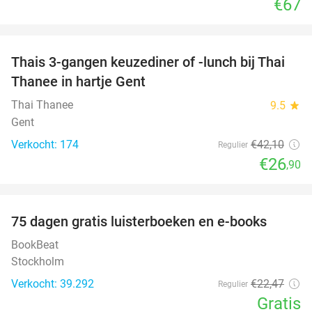
€67
favorite_border
Thais 3-gangen keuzediner of -lunch bij Thai
36%
Thanee in hartje Gent
Thai Thanee
9.5
star
Gent
Verkocht: 174
€42
,10
Regulier
€26
,90
favorite_border
100%
75 dagen gratis luisterboeken en e-books
BookBeat
Stockholm
Verkocht: 39.292
€22
,47
Regulier
Gratis