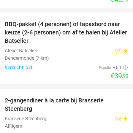
favorite_border
BBQ-pakket (4 personen) of tapasbord naar
34%
keuze (2-6 personen) om af te halen bij Atelier
Batselier
Atelier Batselier
9.9
star
Dendermonde (7 km)
Verkocht: 576
€60
Regulier
€39
,90
favorite_border
2-gangendiner à la carte bij Brasserie
37%
Steenberg
Brasserie Steenberg
9.8
star
Affligem