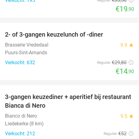
Verkocht: 195
€35
,50
Regulier
€19
,90
favorite_border
2- of 3-gangen keuzelunch of -diner
50%
Brasserie Vrededaal
9.9
star
Puurs-Sint-Amands
Verkocht: 632
€29
,80
Regulier
€14
,90
favorite_border
3-gangen keuzediner + aperitief bij restaurant
47%
Bianca di Nero
Bianco di Nero
9.5
star
Liedekerke (8 km)
Verkocht: 212
€52
Regulier