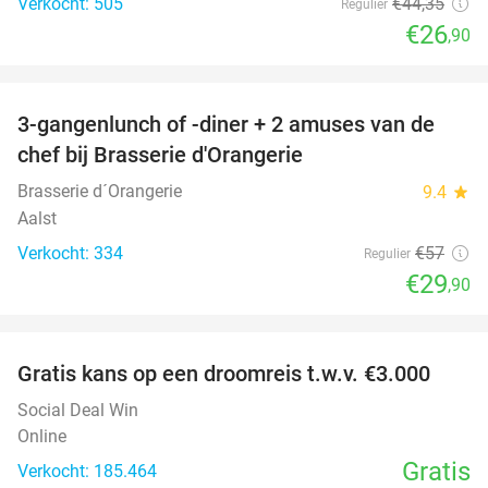
Verkocht: 505
€44
,35
Regulier
€26
,90
favorite_border
3-gangenlunch of -diner + 2 amuses van de
48%
chef bij Brasserie d'Orangerie
Brasserie d´Orangerie
9.4
star
Aalst
Verkocht: 334
€57
Regulier
€29
,90
favorite_border
Gratis kans op een droomreis t.w.v. €3.000
Social Deal Win
Online
Gratis
Verkocht: 185.464