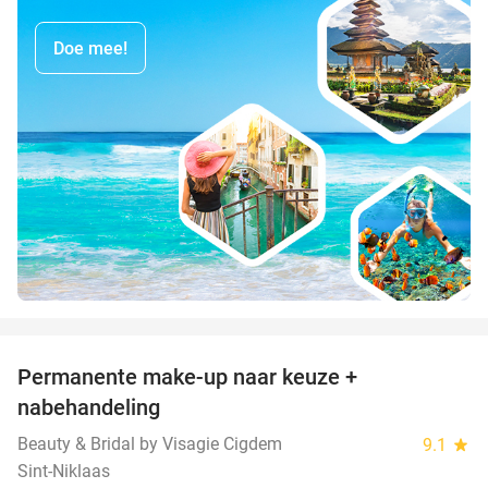
Doe mee!
favorite_border
Permanente make-up naar keuze +
76%
nabehandeling
Beauty & Bridal by Visagie Cigdem
9.1
star
Sint-Niklaas