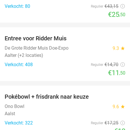
Verkocht: 80
€43
,15
Regulier
€25
,50
favorite_border
Entree voor Ridder Muis
22%
De Grote Ridder Muis Doe-Expo
9.3
star
Aalter (+2 locaties)
Verkocht: 408
€14
,70
Regulier
€11
,50
favorite_border
Pokébowl + frisdrank naar keuze
30%
Ono Bowl
9.6
star
Aalst
Verkocht: 322
€17
,25
Regulier