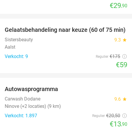
€29
,90
favorite_border
Gelaatsbehandeling naar keuze (60 of 75 min)
66%
Sistersbeauty
9.3
star
Aalst
Verkocht: 9
€175
Regulier
€59
favorite_border
Autowasprogramma
32%
Carwash Dodane
9.6
star
Ninove (+2 locaties) (9 km)
Verkocht: 1.897
€20
,50
Regulier
€13
,90