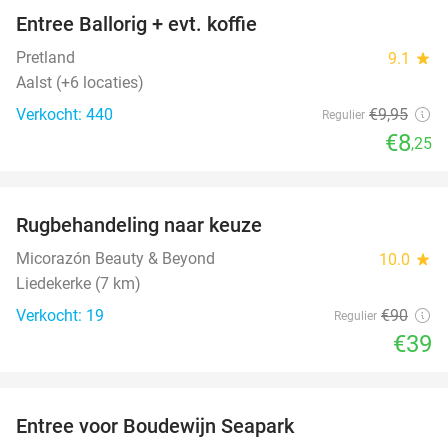
Entree Ballorig + evt. koffie
17%
Pretland
9.1
star
Aalst (+6 locaties)
Verkocht: 440
€9
,95
Regulier
€8
,25
favorite_border
Rugbehandeling naar keuze
57%
Micorazón Beauty & Beyond
10.0
star
Liedekerke (7 km)
Verkocht: 19
€90
Regulier
€39
favorite_border
Entree voor Boudewijn Seapark
35%