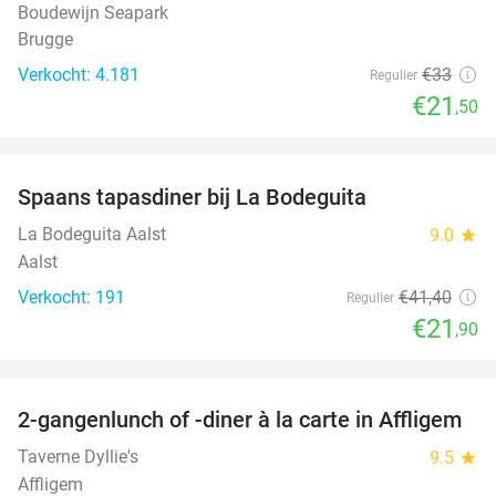
Boudewijn Seapark
Brugge
Verkocht: 4.181
€33
Regulier
€21
,50
favorite_border
Spaans tapasdiner bij La Bodeguita
47%
La Bodeguita Aalst
9.0
star
Aalst
Verkocht: 191
€41
,40
Regulier
€21
,90
favorite_border
2-gangenlunch of -diner à la carte in Affligem
41%
Taverne Dyllie's
9.5
star
Affligem