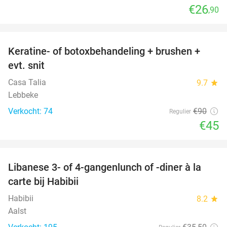
€26
,90
favorite_border
Keratine- of botoxbehandeling + brushen +
50%
evt. snit
Casa Talia
9.7
star
Lebbeke
Verkocht: 74
€90
Regulier
€45
favorite_border
Libanese 3- of 4-gangenlunch of -diner à la
44%
carte bij Habibii
Habibii
8.2
star
Aalst