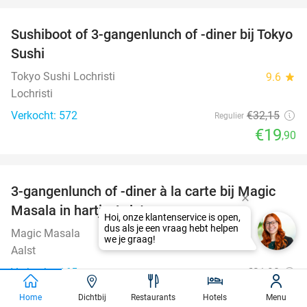
Sushiboot of 3-gangenlunch of -diner bij Tokyo
38%
Sushi
Tokyo Sushi Lochristi
9.6
star
Lochristi
Verkocht: 572
€32
,15
Regulier
€19
,90
favorite_border
3-gangenlunch of -diner à la carte bij Magic
38%
Masala in hartje Aalst
Magic Masala
9.9
star
Aalst
Verkocht: 165
€31
,90
Regulier
€19
,90
Home
Dichtbij
Restaurants
Hotels
Menu