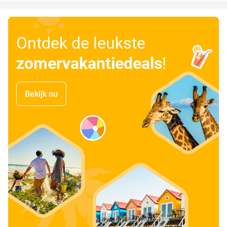
Ontdek de leukste
zomervakantiedeals
!
Bekijk nu