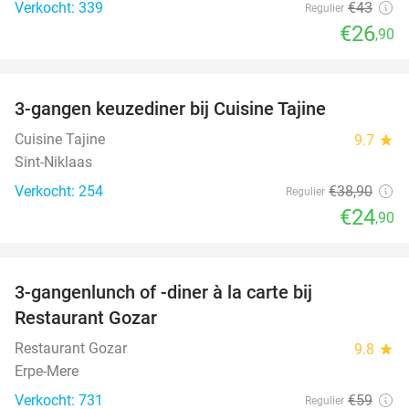
Verkocht: 339
€43
Regulier
€26
,90
favorite_border
3-gangen keuzediner bij Cuisine Tajine
36%
Cuisine Tajine
9.7
star
Sint-Niklaas
Verkocht: 254
€38
,90
Regulier
€24
,90
favorite_border
3-gangenlunch of -diner à la carte bij
49%
Restaurant Gozar
Restaurant Gozar
9.8
star
Erpe-Mere
Verkocht: 731
€59
Regulier