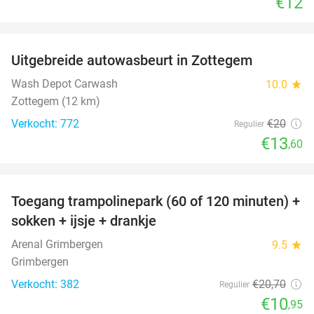
€12
favorite_border
Uitgebreide autowasbeurt in Zottegem
32%
Wash Depot Carwash
10.0
star
Zottegem (12 km)
Verkocht: 772
€20
Regulier
€13
,60
favorite_border
Toegang trampolinepark (60 of 120 minuten) +
47%
sokken + ijsje + drankje
Arenal Grimbergen
9.5
star
Grimbergen
Verkocht: 382
€20
,70
Regulier
€10
,95