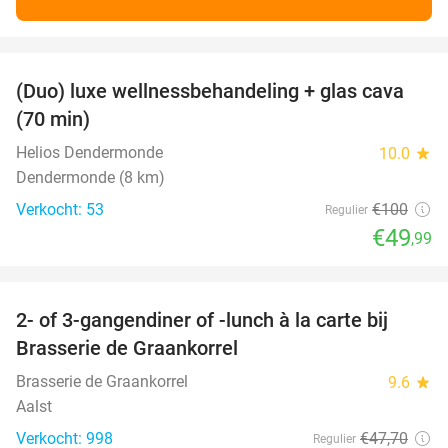
favorite_border
(Duo) luxe wellnessbehandeling + glas cava
50%
(70 min)
Helios Dendermonde
10.0
star
Dendermonde (8 km)
Verkocht: 53
€100
Regulier
€49
,99
favorite_border
2- of 3-gangendiner of -lunch à la carte bij
44%
Brasserie de Graankorrel
Brasserie de Graankorrel
9.6
star
Aalst
Verkocht: 998
€47
,70
Regulier