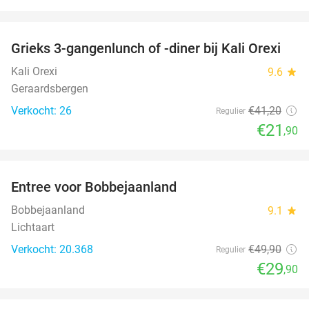
favorite_border
Grieks 3-gangenlunch of -diner bij Kali Orexi
47%
Kali Orexi
9.6
star
Geraardsbergen
Verkocht: 26
€41
,20
Regulier
€21
,90
favorite_border
Entree voor Bobbejaanland
40%
Bobbejaanland
9.1
star
Lichtaart
Verkocht: 20.368
€49
,90
Regulier
€29
,90
favorite_border