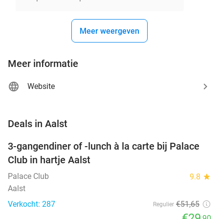
Meer weergeven
Meer informatie
Website
favorite_border
Deals in Aalst
3-gangendiner of -lunch à la carte bij Palace
42%
Club in hartje Aalst
Palace Club
9.8
star
Aalst
Verkocht: 287
€51
,65
Regulier
€29
,90