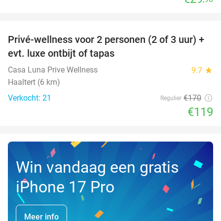
favorite_border
Privé-wellness voor 2 personen (2 of 3 uur) +
30%
evt. luxe ontbijt of tapas
Casa Luna Prive Wellness
9.7
star
Haaltert (6 km)
Verkocht: 21
€170
Regulier
€119
Win vandaag een gratis
iPhone 17 Pro
Meer info