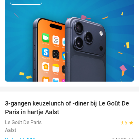
favorite_border
3-gangen keuzelunch of -diner bij Le Goût De
39%
Paris in hartje Aalst
Le Goût De Paris
9.6
star
Aalst