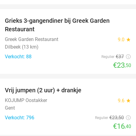
favorite_border
Grieks 3-gangendiner bij Greek Garden
36%
Restaurant
Greek Garden Restaurant
9.0
star
Dilbeek (13 km)
Verkocht: 88
€37
Regulier
€23
,50
favorite_border
Vrij jumpen (2 uur) + drankje
30%
KOJUMP Oostakker
9.6
star
Gent
Verkocht: 796
€23
,50
Regulier
€16
,40
favorite_border