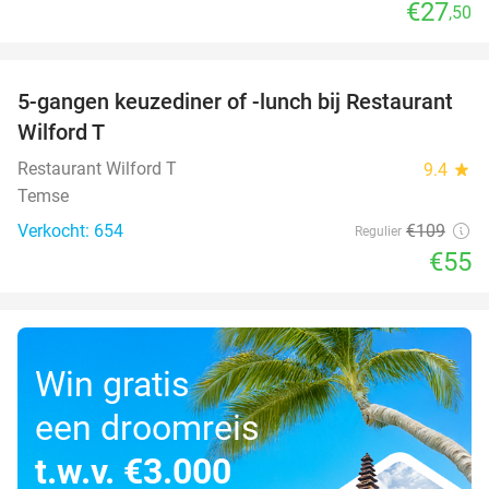
€27
,50
favorite_border
5-gangen keuzediner of -lunch bij Restaurant
50%
Wilford T
Restaurant Wilford T
9.4
star
Temse
Verkocht: 654
€109
Regulier
€55
Win gratis
een droomreis
t.w.v. €3.000