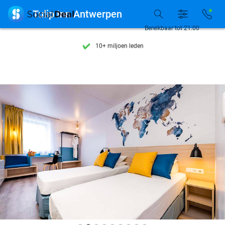
Ontdek 15.000+ deals

Tulip Inn Antwerpen
7 dagen per week beschikbaar
Bereikbaar tot 21:00
10+ miljoen leden
9,4
op basis van
206.133 reviews
Ontdek 15.000+ deals
7 dagen per week beschikbaar
10+ miljoen leden