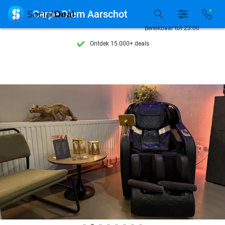

Carpe Diem Aarschot
Bereikbaar tot 23:00
Ontdek 15.000+ deals
7 dagen per week beschikbaar
10+ miljoen leden
9,4
op basis van
206.432 reviews
Ontdek 15.000+ deals
7 dagen per week beschikbaar
10+ miljoen leden