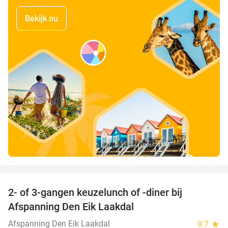
Bekijk nu
favorite_border
2- of 3-gangen keuzelunch of -diner bij
37%
Afspanning Den Eik Laakdal
Afspanning Den Eik Laakdal
9.7
star