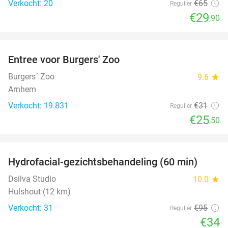
Verkocht: 20
€65
Regulier
€29
,90
favorite_border
Entree voor Burgers' Zoo
18%
Burgers´ Zoo
9.6
star
Arnhem
Verkocht: 19.831
€31
Regulier
€25
,50
favorite_border
Hydrofacial-gezichtsbehandeling (60 min)
64%
Dsilva Studio
10.0
star
Hulshout (12 km)
Verkocht: 31
€95
Regulier
€34