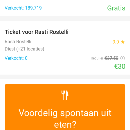
Gratis
Verkocht: 189.719
favorite_border
Ticket voor Rasti Rostelli
20%
NEW
TODAY
Rasti Rostelli
9.0
star
Diest (+21 locaties)
Verkocht: 0
€37
,50
Regulier
€30
Voordelig spontaan uit
eten?