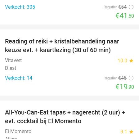
Verkocht: 305
€54
Regulier
€41
,50
favorite_border
Reading of reiki + kristalbehandeling naar
56%
keuze evt. + kaartlezing (30 of 60 min)
Vitavert
10.0
star
Diest
Verkocht: 14
€45
Regulier
€19
,90
favorite_border
All-You-Can-Eat tapas + nagerecht (2 uur) +
31%
evt. cocktail bij El Momento
El Momento
9.1
star