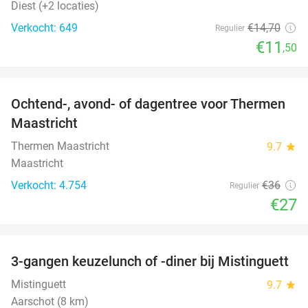
Diest (+2 locaties)
Verkocht: 649
€14
,70
Regulier
€11
,50
favorite_border
Ochtend-, avond- of dagentree voor Thermen
25%
Maastricht
Thermen Maastricht
9.7
star
Maastricht
Verkocht: 4.754
€36
Regulier
€27
favorite_border
3-gangen keuzelunch of -diner bij Mistinguett
23%
Mistinguett
9.7
star
Aarschot (8 km)