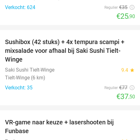
Verkocht: 624
€35
Regulier
€25
,90
favorite_border
Sushibox (42 stuks) + 4x tempura scampi +
51%
mixsalade voor afhaal bij Saki Sushi Tielt-
Winge
Saki Sushi Tielt-Winge
9.4
star
Tielt-Winge (6 km)
Verkocht: 35
€77
Regulier
€37
,50
favorite_border
VR-game naar keuze + lasershooten bij
44%
Funbase