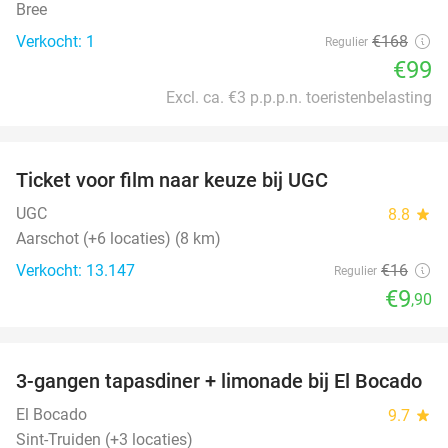
Bree
Verkocht: 1
€168
Regulier
€99
Excl. ca. €3 p.p.p.n. toeristenbelasting
favorite_border
Ticket voor film naar keuze bij UGC
38%
UGC
8.8
star
Aarschot (+6 locaties) (8 km)
Verkocht: 13.147
€16
Regulier
€9
,90
favorite_border
3-gangen tapasdiner + limonade bij El Bocado
26%
El Bocado
9.7
star
Sint-Truiden (+3 locaties)