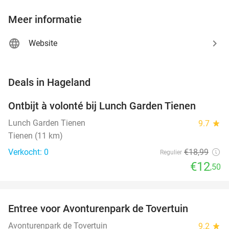
Meer informatie
Website
favorite_border
Deals in Hageland
Ontbijt à volonté bij Lunch Garden Tienen
34%
NEW
TODAY
Lunch Garden Tienen
9.7
star
Tienen (11 km)
Verkocht: 0
€18
,99
Regulier
€12
,50
favorite_border
Entree voor Avonturenpark de Tovertuin
34%
NEW
TODAY
Avonturenpark de Tovertuin
9.2
star