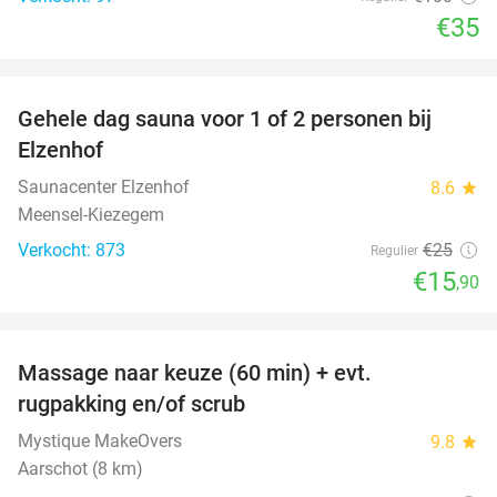
€35
favorite_border
Gehele dag sauna voor 1 of 2 personen bij
36%
Elzenhof
Saunacenter Elzenhof
8.6
star
Meensel-Kiezegem
Verkocht: 873
€25
Regulier
€15
,90
favorite_border
Massage naar keuze (60 min) + evt.
54%
rugpakking en/of scrub
Mystique MakeOvers
9.8
star
Aarschot (8 km)