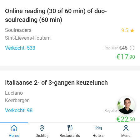
Online reading (30 of 60 min) of duo-
60%
soulreading (60 min)
Soulreaders
9.5
star
Sint-Lievens-Houtem
Verkocht: 533
€45
Regulier
€17
,90
favorite_border
Italiaanse 2- of 3-gangen keuzelunch
42%
Luciano
Keerbergen
Verkocht: 98
€39
Regulier
€22
,50
favorite_border
Home
Dichtbij
Restaurants
Hotels
Menu