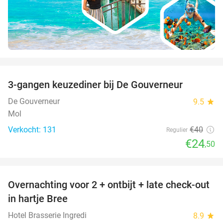
favorite_border
3-gangen keuzediner bij De Gouverneur
39%
De Gouverneur
9.5
star
Mol
Verkocht: 131
€40
Regulier
€24
,50
favorite_border
Overnachting voor 2 + ontbijt + late check-out
41%
NEW
in hartje Bree
TODAY
Hotel Brasserie Ingredi
8.9
star