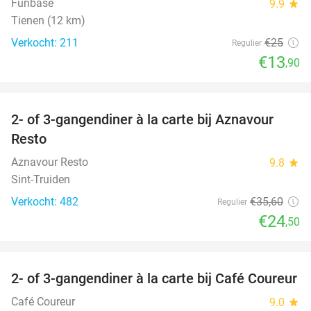
Funbase
9.9
star
Tienen (12 km)
Verkocht: 211
€25
Regulier
€13
,90
favorite_border
2- of 3-gangendiner à la carte bij Aznavour
31%
Resto
Aznavour Resto
9.8
star
Sint-Truiden
Verkocht: 482
€35
,60
Regulier
€24
,50
favorite_border
2- of 3-gangendiner à la carte bij Café Coureur
32%
Café Coureur
9.0
star