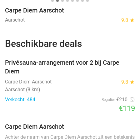
Carpe Diem Aarschot
Aarschot
9.8
star
Beschikbare deals
favorite_border
Privésauna-arrangement voor 2 bij Carpe
Diem
Carpe Diem Aarschot
9.8
star
Aarschot (8 km)
Verkocht: 484
€210
Regulier
€119
Carpe Diem Aarschot
Achter de naam van Carpe Diem Aarschot zit een betekenis