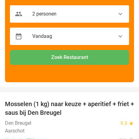
Zoek Restaurant
favorite_border
Mosselen (1 kg) naar keuze + aperitief + friet +
34%
saus bij Den Breugel
Den Breugel
9.3
star
Aarschot