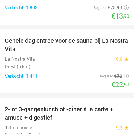
Verkocht: 1.803
€28
,90
Regulier
€13
,90
favorite_border
Gehele dag entree voor de sauna bij La Nostra
30%
Vita
La Nostra Vita
9.8
star
Diest (6 km)
Verkocht: 1.441
€32
Regulier
€22
,50
favorite_border
2- of 3-gangenlunch of -diner à la carte +
45%
amuse + digestief
‘t Smulhuisje
9.3
star