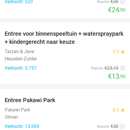
Verkocht: 523
€38
Regulier
€24
,90
favorite_border
Entree voor binnenspeeltuin + waterspraypark
40%
+ kindergerecht naar keuze
Tarzan & Jane
9.3
star
Heusden-Zolder
Verkocht: 5.757
€23
,10
Regulier
€13
,90
favorite_border
Entree Pakawi Park
28%
Pakawi Park
8.9
star
Olmen
Verkocht: 13.069
€30
Regulier