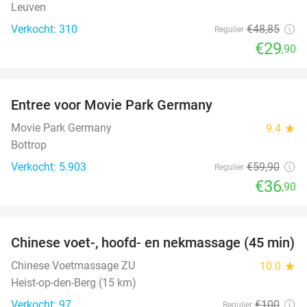
Leuven
Verkocht: 310
€48
,85
Regulier
€29
,90
favorite_border
Entree voor Movie Park Germany
38%
Movie Park Germany
9.4
star
Bottrop
Verkocht: 5.903
€59
,90
Regulier
€36
,90
favorite_border
Chinese voet-, hoofd- en nekmassage (45 min)
65%
Chinese Voetmassage ZU
10.0
star
Heist-op-den-Berg (15 km)
Verkocht: 97
€100
Regulier