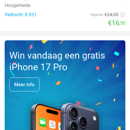
Hoogerheide
Verkocht: 8.931
€24
,95
Regulier
€16
,50
Win vandaag een gratis
iPhone 17 Pro
Meer info