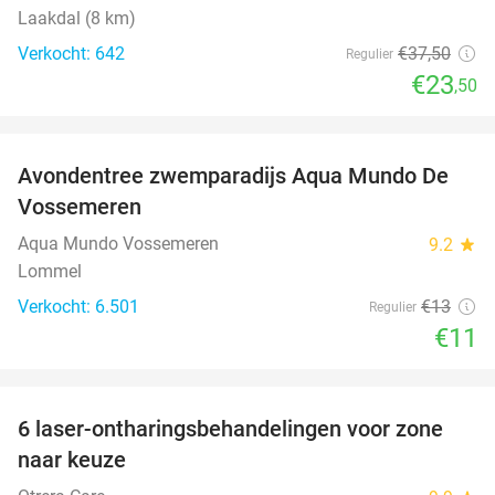
Laakdal (8 km)
Verkocht: 642
€37
,50
Regulier
€23
,50
favorite_border
Avondentree zwemparadijs Aqua Mundo De
15%
Vossemeren
Aqua Mundo Vossemeren
9.2
star
Lommel
Verkocht: 6.501
€13
Regulier
€11
favorite_border
6 laser-ontharingsbehandelingen voor zone
77%
naar keuze