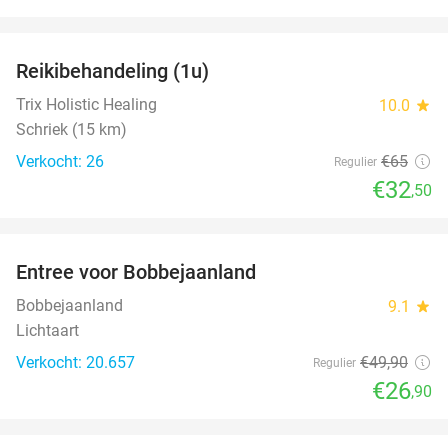
favorite_border
Reikibehandeling (1u)
50%
Trix Holistic Healing
10.0
star
Schriek (15 km)
Verkocht: 26
€65
Regulier
€32
,50
favorite_border
Entree voor Bobbejaanland
46%
Bobbejaanland
9.1
star
Lichtaart
Verkocht: 20.657
€49
,90
Regulier
€26
,90
favorite_border