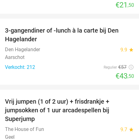
€21
,50
favorite_border
3-gangendiner of -lunch à la carte bij Den
24%
Hagelander
Den Hagelander
9.9
star
Aarschot
Verkocht: 212
€57
Regulier
€43
,50
favorite_border
Vrij jumpen (1 of 2 uur) + frisdrankje +
52%
jumpsokken of 1 uur arcadespellen bij
Superjump
The House of Fun
9.7
star
Geel