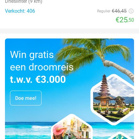
Drieslinter (9 km)
Verkocht: 406
€46
,45
Regulier
€25
,50
Win gratis
een droomreis
t.w.v. €3.000
Doe mee!