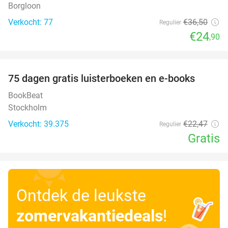
Borgloon
Verkocht: 77
€36
,50
Regulier
€24
,90
favorite_border
100%
75 dagen gratis luisterboeken en e-books
BookBeat
Stockholm
Verkocht: 39.375
€22
,47
Regulier
Gratis
Ontdek de leukste
zomervakantiedeals
!