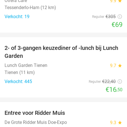
Otrera Care
9.9
star
Tessenderlo-Ham (12 km)
Verkocht: 19
€305
Regulier
€69
favorite_border
2- of 3-gangen keuzediner of -lunch bij Lunch
26%
Garden
Lunch Garden Tienen
9.7
star
Tienen (11 km)
Verkocht: 445
€22
,40
Regulier
€16
,50
favorite_border
Entree voor Ridder Muis
22%
De Grote Ridder Muis Doe-Expo
9.3
star