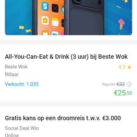
favorite_border
All-You-Can-Eat & Drink (3 uur) bij Beste Wok
20%
Beste Wok
9.3
star
Rillaar
Verkocht: 1.035
€32
Regulier
€25
,50
favorite_border
Gratis kans op een droomreis t.w.v. €3.000
Social Deal Win
Online