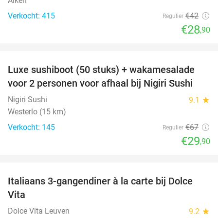
Alken
Verkocht: 415
€42
Regulier
€28
,90
favorite_border
Luxe sushiboot (50 stuks) + wakamesalade
55%
voor 2 personen voor afhaal bij Nigiri Sushi
Nigiri Sushi
9.1
star
Westerlo (15 km)
Verkocht: 145
€67
Regulier
€29
,90
favorite_border
Italiaans 3-gangendiner à la carte bij Dolce
39%
Vita
Dolce Vita Leuven
9.2
star