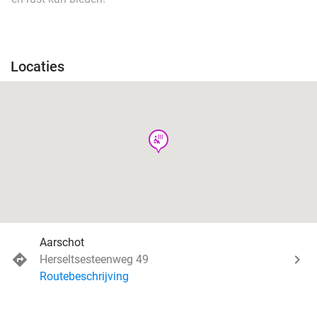
Locaties
wellness
Aarschot
Herseltsesteenweg 49
Routebeschrijving