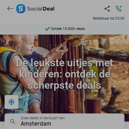
Bereikbaar tot 23:00
Ontdek 15.000+ deals
7 dagen per week beschikbaar
10+ miljoen leden
De leukste uitjes met
9,4
kinderen: ontdek de
Ontdek 15.000+ deals
scherpste deals
Bij mij in de buurt
Zoek deals in de buurt van
Amsterdam