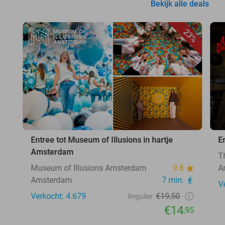
Bekijk alle deals
23%
Entree tot Museum of Illusions in hartje
E
Amsterdam
T
Museum of Illusions Amsterdam
9.8
A
Amsterdam
7 min.
V
Verkocht: 4.679
€19,50
Regulier
€14
,95