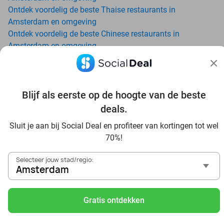
Ontdek voordelig de beste Thaise restaurants in
Amsterdam en omgeving
Ontdek voordelig de beste Chinese restaurants in
Amsterdam en omgeving
Geniet van matcha met tot wel 70% korting in de buurt van
Amsterdam - Social Deal
Buitenactiviteiten met Korting: Social Deal Uitjes in
Amsterdam
Blijf als eerste op de hoogte van de beste
Ga voordelig de padelbaan op met Social Deal in de buurt
deals.
van Amsterdam
Sluit je aan bij Social Deal en profiteer van kortingen tot wel
Geniet van je vakantie in Amsterdam in Nederland met
70%!
Social Deal
Ontdek voordelig Pilates in Amsterdam - Social Deal
Selecteer jouw stad/regio:
Ervaar de kwaliteit van het Van der Valk hotel in
Amsterdam
Amsterdam en omgeving
Voordelig genieten bij Sunparks met korting vanuit
Gratis ontdekken
Amsterdam
Ervaar de warme sfeer van het Douwe Egberts Café