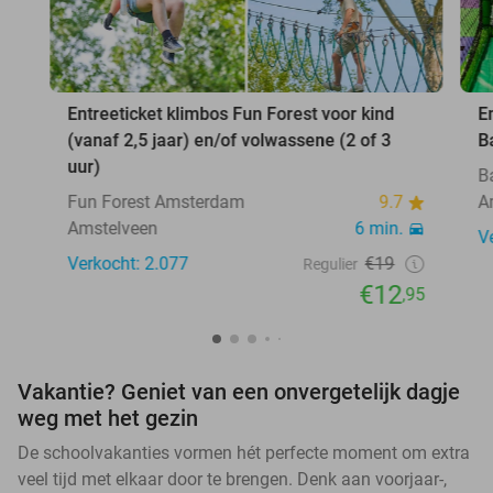
Entreeticket klimbos Fun Forest voor kind
E
(vanaf 2,5 jaar) en/of volwassene (2 of 3
B
uur)
B
Fun Forest Amsterdam
9.7
A
Amstelveen
6 min.
V
Verkocht: 2.077
€19
Regulier
€12
,95
Vakantie? Geniet van een onvergetelijk dagje
weg met het gezin
De schoolvakanties vormen hét perfecte moment om extra
veel tijd met elkaar door te brengen. Denk aan voorjaar-,