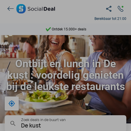
Bereikbaar tot 21:00
Ontdek 15.000+ deals
7 dagen per week beschikbaar
10+ miljoen leden
Ontbijt en lunch in De
9,4
kust : voordelig genieten
Ontdek 15.000+ deals
bij de leukste restaurants
Bij mij in de buurt
Zoek deals in de buurt van
De kust