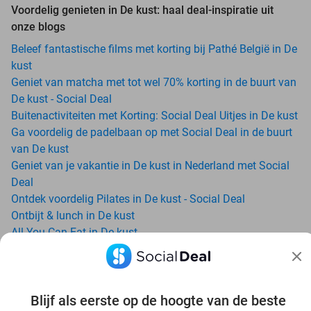
Voordelig genieten in De kust: haal deal-inspiratie uit
onze blogs
Beleef fantastische films met korting bij Pathé België in De
kust
Geniet van matcha met tot wel 70% korting in de buurt van
De kust - Social Deal
Buitenactiviteiten met Korting: Social Deal Uitjes in De kust
Ga voordelig de padelbaan op met Social Deal in de buurt
van De kust
Geniet van je vakantie in De kust in Nederland met Social
Deal
Ontdek voordelig Pilates in De kust - Social Deal
Ontbijt & lunch in De kust
All-You-Can-Eat in De kust
Avondje uit in regio De kust? Ontdek 6x inspiratie voor een
onvergetelijke avond
Date ideeën voor De kust en omgeving: ontdek 16 tips voor
Blijf als eerste op de hoogte van de beste
de ideale dates