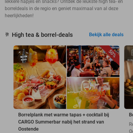
lekkere hapjes en snacks? Ontdek de leukste high tea- en
borreldeals in de regio en geniet maximaal van al deze
heerlijkheden!
High tea & borrel-deals
🥂
Bekijk alle deals
50%
Borrelplank met warme tapas + cocktail bij
B
CARGO Summerbar nabij het strand van
R
Oostende
O