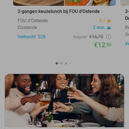
2-gangen keuzelunch bij FOU d’Ostende
3
D
FOU d'Ostende
9.7
Oostende
2 min.
R
O
Verkocht: 526
€16,70
Regulier
€12
V
,50