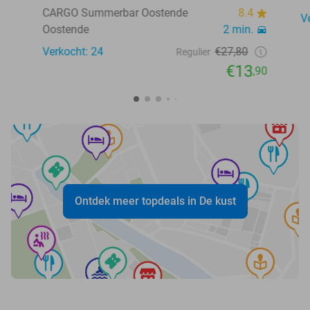
CARGO Summerbar Oostende
8.4
V
Oostende
2 min.
Verkocht: 24
€27,80
Regulier
€13
,90
Ontdek meer topdeals in De kust