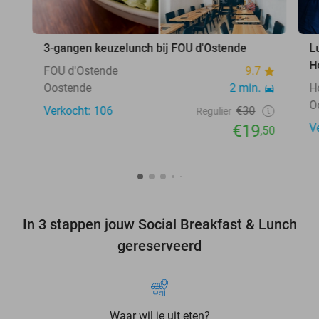
3-gangen keuzelunch bij FOU d'Ostende
L
H
FOU d'Ostende
9.7
Oostende
2 min.
H
O
Verkocht: 106
€30
Regulier
€19
V
,50
In 3 stappen jouw Social Breakfast & Lunch
gereserveerd
Waar wil je uit eten?