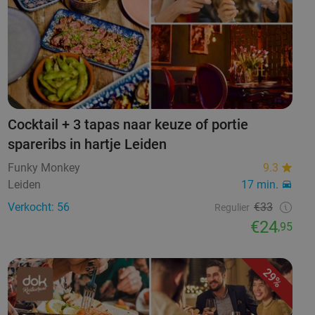
Cocktail + 3 tapas naar keuze of portie
spareribs in hartje Leiden
Funky Monkey
9.3
Leiden
17 min.
Verkocht: 56
€33
Regulier
€24
,95
29%