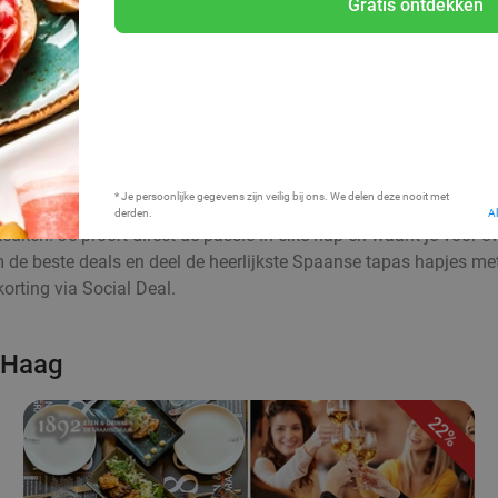
Gratis ontdekken
Bij mij in de buurt
* Je persoonlijke gegevens zijn veilig bij ons. We delen deze nooit met
derden.
A
euken. Je proeft direct de passie in elke hap en waant je voor 
aim de beste deals en deel de heerlijkste Spaanse tapas hapjes me
rting via Social Deal.
n Haag
22%