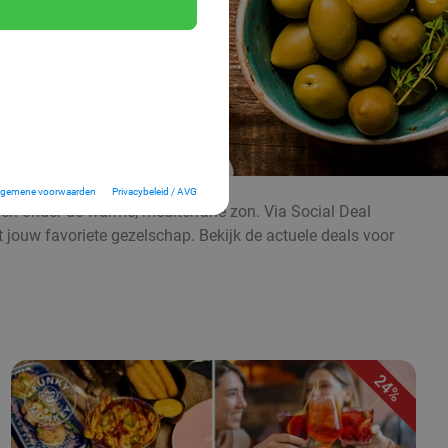
lgemene voorwaarden
Privacybeleid / AVG
even onder de warme, mediterrane zon. Via Social Deal
t jouw favoriete gezelschap. Bekijk de actuele deals voor
24%