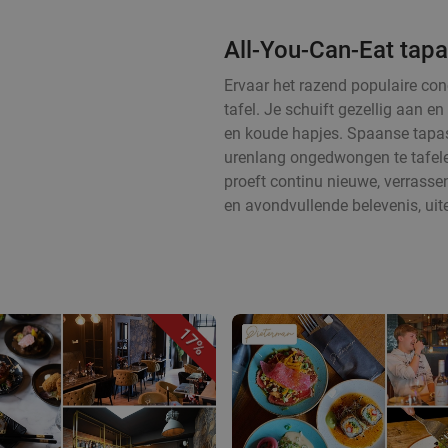
All-You-Can-Eat tap
Ervaar het razend populaire con
tafel. Je schuift gezellig aan 
en koude hapjes. Spaanse tapas
urenlang ongedwongen te tafelen
proeft continu nieuwe, verrass
en avondvullende belevenis, uit
17%