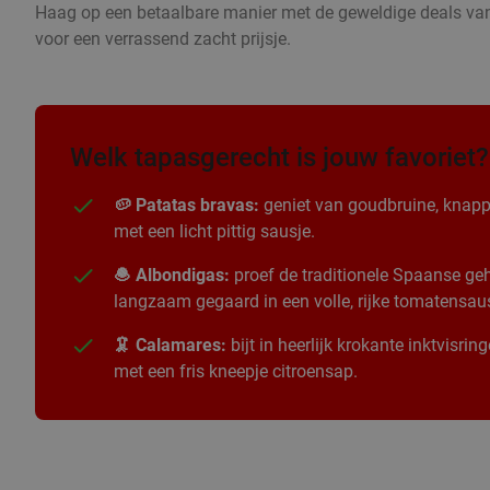
Haag op een betaalbare manier met de geweldige deals van
voor een verrassend zacht prijsje.
Welk tapasgerecht is jouw favoriet?
🥔 Patatas bravas:
geniet van goudbruine, knapp
met een licht pittig sausje.
🧆 Albondigas:
proef de traditionele Spaanse geha
langzaam gegaard in een volle, rijke tomatensau
🦑 Calamares:
bijt in heerlijk krokante inktvisri
met een fris kneepje citroensap.