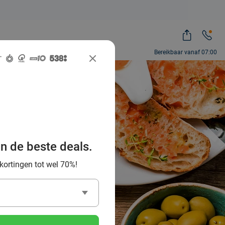
Bereikbaar vanaf 07:00
beste
 Haag en
an de beste deals.
 kortingen tot wel 70%!