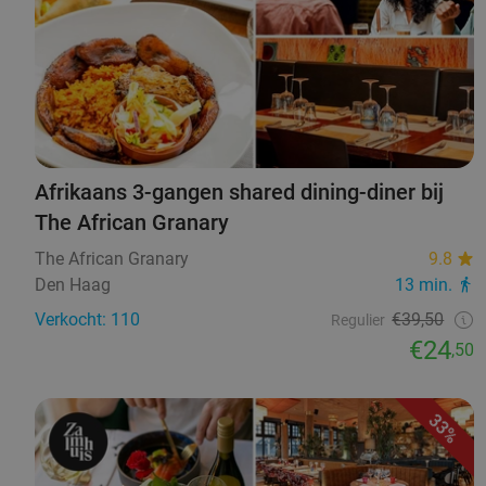
Afrikaans 3-gangen shared dining-diner bij
The African Granary
The African Granary
9.8
Den Haag
13 min.
Verkocht: 110
€39,50
Regulier
€24
,50
33%