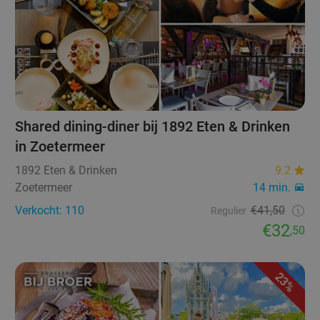
Shared dining-diner bij 1892 Eten & Drinken
in Zoetermeer
1892 Eten & Drinken
9.2
Zoetermeer
14 min.
Verkocht: 110
€41,50
Regulier
€32
,50
23%