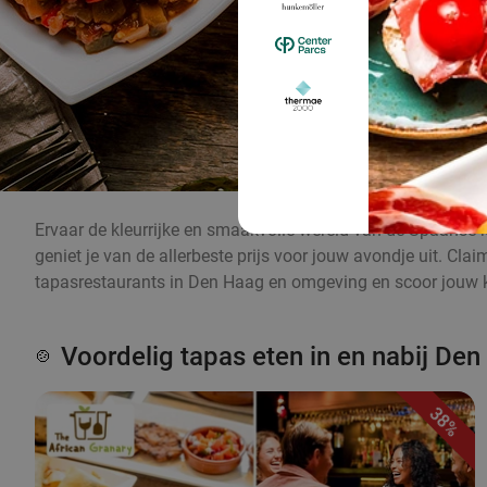
Ervaar de kleurrijke en smaakvolle wereld van de Spaanse k
geniet je van de allerbeste prijs voor jouw avondje uit. Cl
tapasrestaurants in Den Haag en omgeving en scoor jouw ko
Voordelig tapas eten in en nabij De
🍲
38%