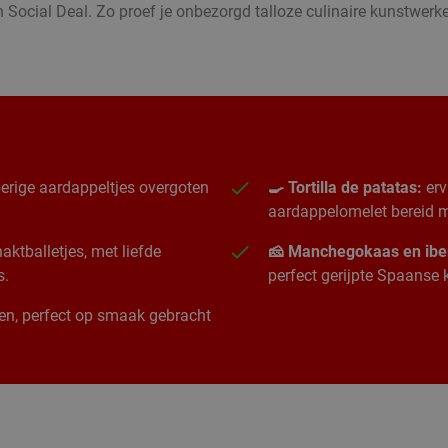
 Social Deal. Zo proef je onbezorgd talloze culinaire kunstwer
erige aardappeltjes overgoten
🍳 Tortilla de patatas:
erv
aardappelomelet bereid me
ktballetjes, met liefde
🧀 Manchegokaas en ibe
s.
perfect gerijpte Spaanse
ngen, perfect op smaak gebracht