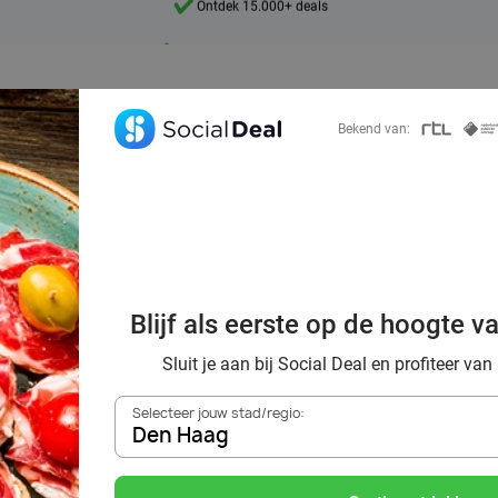
7 dagen per week beschikbaar
10+ miljoen leden
9,4
Bekend van:
Ontdek 15.000+ deals
ek voordelig de 
staurants in Den
Blijf als eerste op de hoogte v
omgeving
Sluit je aan bij Social Deal en profiteer van
Selecteer jouw stad/regio:
Den Haag
Zoek deals in de buurt van
Den Haag