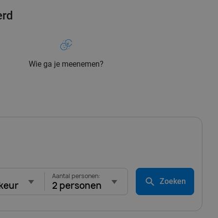
erd
Wie ga je meenemen?
Aantal personen:
Zoeken
keur
2 personen