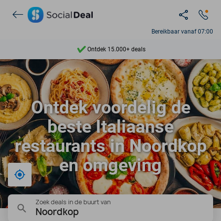
Bereikbaar vanaf 07:00
Ontdek 15.000+ deals
7 dagen per week beschikbaar
10+ miljoen leden
Ontdek voordelig de
9,4
beste Italiaanse
Ontdek 15.000+ deals
restaurants in Noordkop
en omgeving
Bij mij in de buurt
Zoek deals in de buurt van
Noordkop