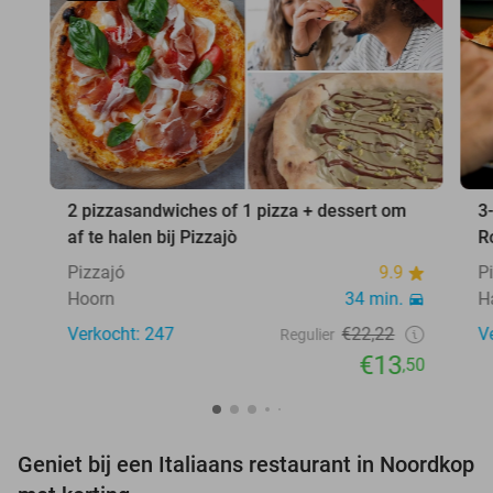
2 pizzasandwiches of 1 pizza + dessert om
3
af te halen bij Pizzajò
R
Pizzajó
9.9
P
Hoorn
34 min.
H
Verkocht: 247
€22,22
V
Regulier
€13
,50
Geniet bij een Italiaans restaurant in Noordkop