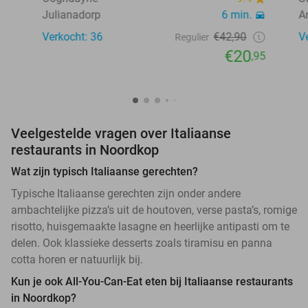
Julianadorp
6 min.
A
Verkocht: 36
€42,90
V
Regulier
€20
,95
Veelgestelde vragen over Italiaanse
restaurants in Noordkop
Wat zijn typisch Italiaanse gerechten?
Typische Italiaanse gerechten zijn onder andere
ambachtelijke pizza’s uit de houtoven, verse pasta’s, romige
risotto, huisgemaakte lasagne en heerlijke antipasti om te
delen. Ook klassieke desserts zoals tiramisu en panna
cotta horen er natuurlijk bij.
Kun je ook All-You-Can-Eat eten bij Italiaanse restaurants
in Noordkop?