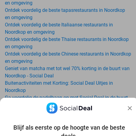
en omgeving
Ontdek voordelig de beste tapasrestaurants in Noordkop
en omgeving
Ontdek voordelig de beste Italiaanse restaurants in
Noordkop en omgeving
Ontdek voordelig de beste Thaise restaurants in Noordkop
en omgeving
Ontdek voordelig de beste Chinese restaurants in Noordkop
en omgeving
Geniet van matcha met tot wel 70% korting in de buurt van
Noordkop - Social Deal
Buitenactiviteiten met Korting: Social Deal Uitjes in
Noordkop
Ga voordelig de padelbaan op met Social Deal in de buurt
van Noordkop
Geniet van je vakantie in Noordkop in Nederland met
Social Deal
Ontdek voordelig Pilates in Noordkop - Social Deal
Blijf als eerste op de hoogte van de beste
Ervaar de kwaliteit van het Van der Valk hotel in Noordkop