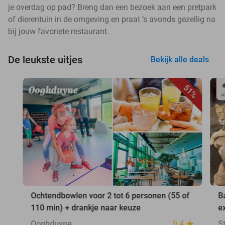
je overdag op pad? Breng dan een bezoek aan een pretpark
of dierentuin in de omgeving en praat ‘s avonds gezellig na
bij jouw favoriete restaurant.
De leukste uitjes
Bekijk alle deals
51%
Ochtendbowlen voor 2 tot 6 personen (55 of
B
110 min) + drankje naar keuze
e
Ooghduyne
9.4
S