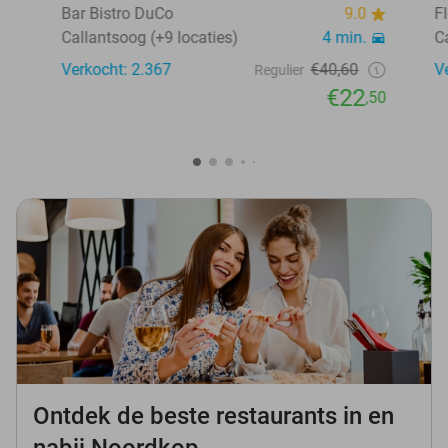
Bar Bistro DuCo
9.0
F
Callantsoog (+9 locaties)
4 min.
C
Verkocht: 2.367
€40,60
V
Regulier
€22
,50
Ontdek de beste restaurants in en