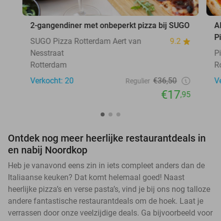
2-gangendiner met onbeperkt pizza bij SUGO
A
P
SUGO Pizza Rotterdam Aert van
9.2
Nesstraat
P
Rotterdam
R
Verkocht: 20
€36,50
V
Regulier
€17
,95
Ontdek nog meer heerlijke restaurantdeals in
en nabij Noordkop
Heb je vanavond eens zin in iets compleet anders dan de
Italiaanse keuken? Dat komt helemaal goed! Naast
heerlijke pizza’s en verse pasta’s, vind je bij ons nog talloze
andere fantastische restaurantdeals om de hoek. Laat je
verrassen door onze veelzijdige deals. Ga bijvoorbeeld voor