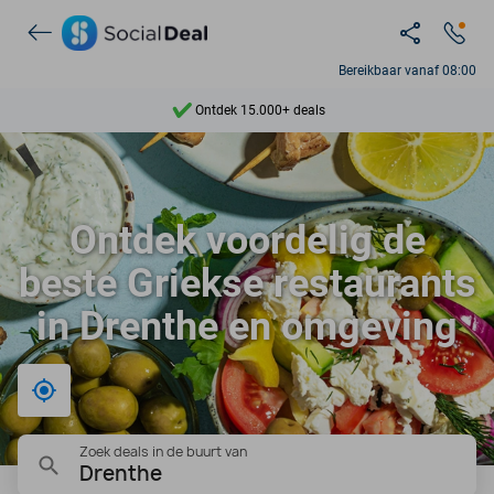
Bereikbaar vanaf 08:00
Ontdek 15.000+ deals
7 dagen per week beschikbaar
10+ miljoen leden
Ontdek voordelig de
9,4
beste Griekse restaurants
Ontdek 15.000+ deals
in Drenthe en omgeving
Bij mij in de buurt
Zoek deals in de buurt van
Drenthe