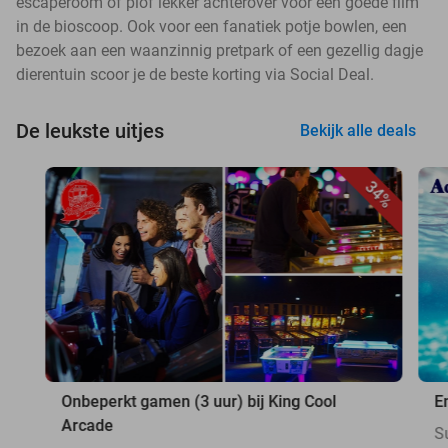
escaperoom of plof lekker achterover voor een goede film
in de bioscoop. Ook voor een fanatiek potje bowlen, een
bezoek aan een waanzinnig pretpark of een gezellig dagje
dierentuin scoor je de beste korting via Social Deal.
De leukste uitjes
Bekijk alle deals
34%
Onbeperkt gamen (3 uur) bij King Cool
E
Arcade
S