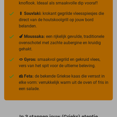
knoflook. Ideaal als smaakvolle dip vooraf!
🍢 Souvlaki:
krokant gegrilde vleesspiesjes die
direct van de houtskoolgrill op jouw bord
belanden.
🍆 Moussaka:
een rijkelijk gevulde, traditionele
ovenschotel met zachte aubergine en kruidig
gehakt.
🥙 Gyros:
smaakvol gegrild en gekruid vlees,
vers van het spit voor de ultieme beleving.
🧀 Feta:
de bekende Griekse kaas die verrast in
elke vorm: verrukkelijk warm uit de oven of fris in
een salade.
In 3 stappen jouw (Grieks) etentje