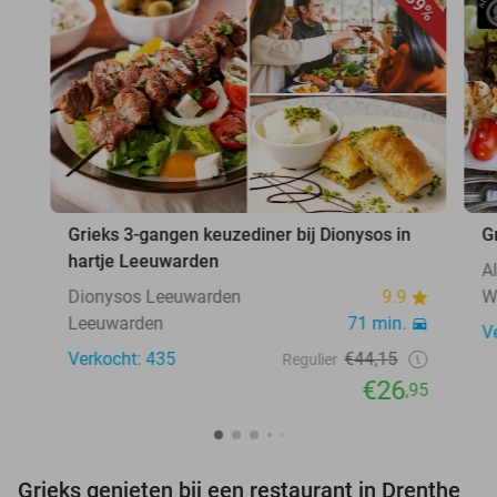
39%
Grieks 3-gangen keuzediner bij Dionysos in
G
hartje Leeuwarden
A
Dionysos Leeuwarden
9.9
W
Leeuwarden
71 min.
V
Verkocht: 435
€44,15
Regulier
€26
,95
Grieks genieten bij een restaurant in Drenthe