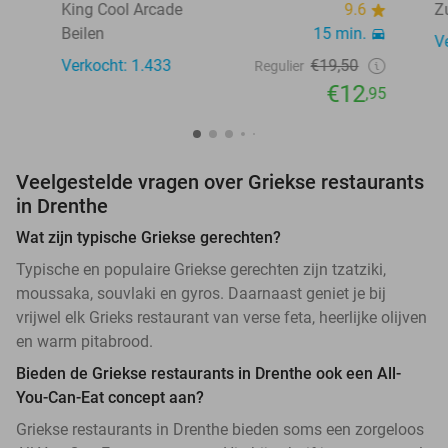
King Cool Arcade
9.6
Z
Beilen
15 min.
V
Verkocht: 1.433
€19,50
Regulier
€12
,95
Veelgestelde vragen over Griekse restaurants
in Drenthe
Wat zijn typische Griekse gerechten?
Typische en populaire Griekse gerechten zijn tzatziki,
moussaka, souvlaki en gyros. Daarnaast geniet je bij
vrijwel elk Grieks restaurant van verse feta, heerlijke olijven
en warm pitabrood.
Bieden de Griekse restaurants in Drenthe ook een All-
You-Can-Eat concept aan?
Griekse restaurants in Drenthe bieden soms een zorgeloos