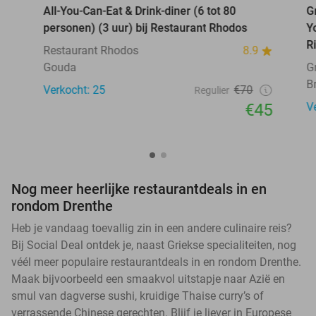
All-You-Can-Eat & Drink-diner (6 tot 80
G
personen) (3 uur) bij Restaurant Rhodos
Y
R
Restaurant Rhodos
8.9
Gouda
G
B
Verkocht: 25
€70
Regulier
€45
V
Nog meer heerlijke restaurantdeals in en
rondom Drenthe
Heb je vandaag toevallig zin in een andere culinaire reis?
Bij Social Deal ontdek je, naast Griekse specialiteiten, nog
véél meer populaire restaurantdeals in en rondom Drenthe.
Maak bijvoorbeeld een smaakvol uitstapje naar Azië en
smul van dagverse sushi, kruidige Thaise curry’s of
verrassende Chinese gerechten. Blijf je liever in Europese