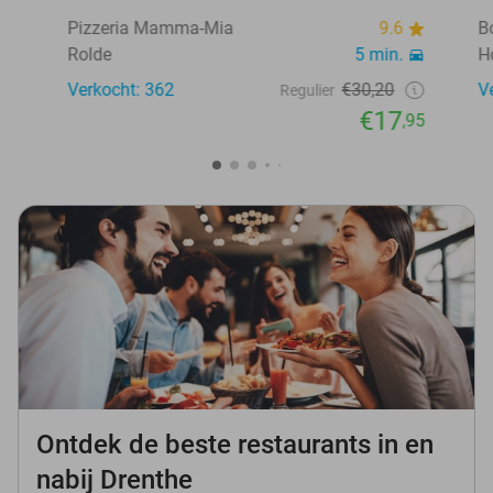
Pizzeria Mamma-Mia
9.6
B
Rolde
5 min.
H
Verkocht: 362
€30,20
V
Regulier
€17
,95
Ontdek de beste restaurants in en
nabij Drenthe