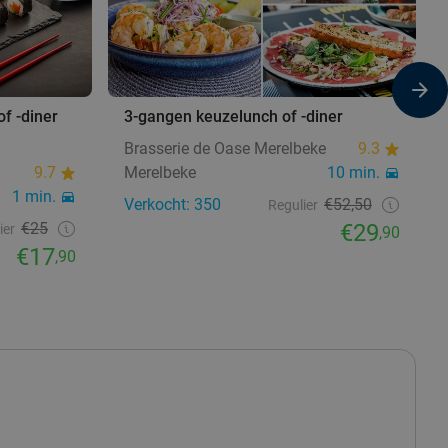
of -diner
3-gangen keuzelunch of -diner
Brasserie de Oase Merelbeke
9.3
9.7
Merelbeke
10 min.
1 min.
Verkocht: 350
€52,50
Regulier
€25
€29
ier
,90
€17
,90