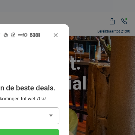
Bereikbaar tot 21:00
s in Gent:
 van Social
an de beste deals.
 kortingen tot wel 70%!