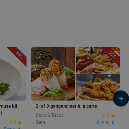
44%
22%
muse bij
2- of 3-gangendiner à la carte
t
Coco & Tacos
8.9
9.9
Gent
6 min.