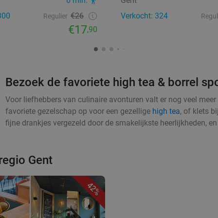
6 min.
Gent
300
€26
Verkocht: 324
Regulier
Regul
€17
,90
Bezoek de favoriete high tea & borrel spo
Voor liefhebbers van culinaire avonturen valt er nog veel meer
favoriete gezelschap op voor een gezellige
high tea
, of klets 
fijne drankjes vergezeld door de smakelijkste heerlijkheden, e
 regio Gent
42%