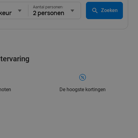
Aantal personen:
Zoeken
keur
2 personen
tervaring
enoten
De hoogste kortingen