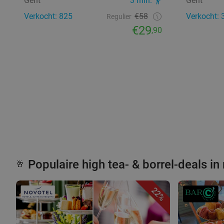
Gent
3 min.
Gent
Verkocht: 825
€58
Verkocht: 
Regulier
€29
,90
Populaire high tea- & borrel-deals in
🥂
22%