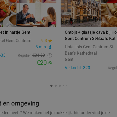
et in hartje Gent
Ontbijt + glaasje cava bij Hot
Gent Centrum St-Baafs Kat
tel Gent Centrum
9.3
3 min.
Hotel ibis Gent Centrum St-
Baafs Kathedraal
633
€31,50
Regulier
Gent
€20
,95
Verkocht: 320
Regul
nt en omgeving
 bieden heeft? We maken het je makkelijk: hieronder vind je de