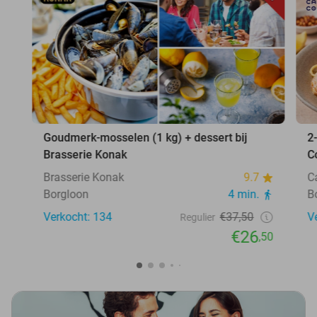
Goudmerk-mosselen (1 kg) + dessert bij
2
Brasserie Konak
C
Brasserie Konak
9.7
C
Borgloon
4 min.
B
Verkocht: 134
€37,50
V
Regulier
€26
,50