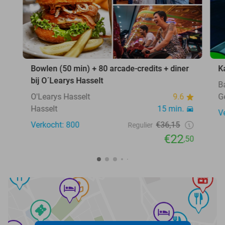
Bowlen (50 min) + 80 arcade-credits + diner
K
bij O´Learys Hasselt
B
O'Learys Hasselt
9.6
G
Hasselt
15 min.
V
Verkocht: 800
€36,15
Regulier
€22
,50