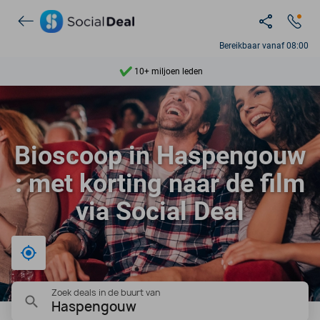
Ontdek 15.000+ deals
7 dagen per week beschikbaar
Bereikbaar vanaf 08:00
10+ miljoen leden
9,4
Ontdek 15.000+ deals
Bioscoop in Haspengouw
: met korting naar de film
via Social Deal
Bij mij in de buurt
Zoek deals in de buurt van
Haspengouw