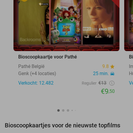
Bioscoopkaartje voor Pathé
B
Pathé België
9.8
I
Genk (+4 locaties)
25 min.
H
Verkocht: 12.482
€13
V
Regulier
€9
,50
Bioscoopkaartjes voor de nieuwste topfilms