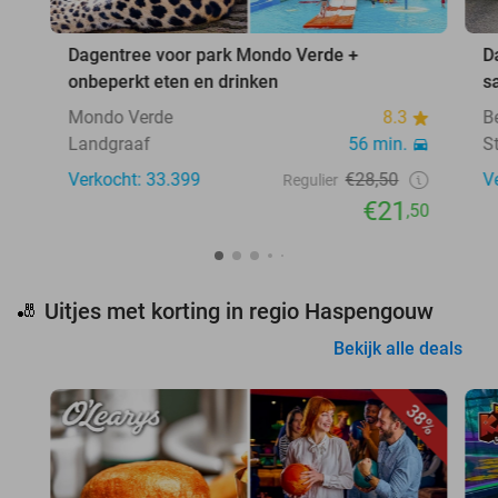
Dagentree voor park Mondo Verde +
D
onbeperkt eten en drinken
s
Mondo Verde
8.3
B
Landgraaf
56 min.
S
Verkocht: 33.399
€28,50
V
Regulier
€21
,50
Uitjes met korting in regio Haspengouw
🎳
Bekijk alle deals
38%