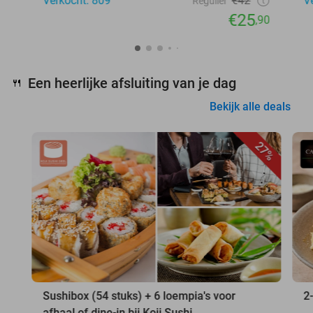
Verkocht: 809
€42
V
Regulier
€25
,90
Een heerlijke afsluiting van je dag
🍴
Bekijk alle deals
27%
Sushibox (54 stuks) + 6 loempia's voor
2
afhaal of dine-in bij Koji Sushi