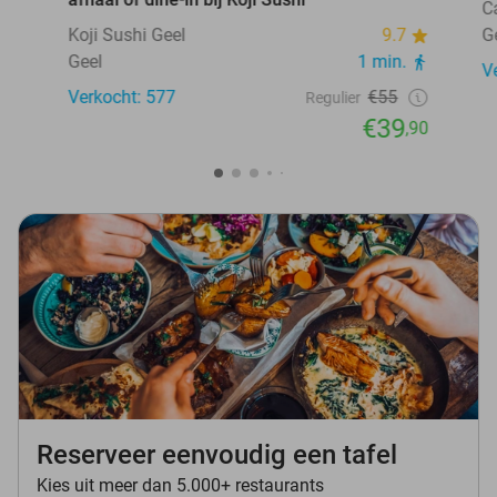
C
Koji Sushi Geel
9.7
G
Geel
1 min.
V
Verkocht: 577
€55
Regulier
€39
,90
Reserveer eenvoudig een tafel
Kies uit meer dan 5.000+ restaurants