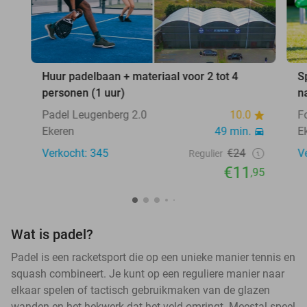
Huur padelbaan + materiaal voor 2 tot 4
S
personen (1 uur)
n
Padel Leugenberg 2.0
10.0
F
Ekeren
49 min.
E
Verkocht: 345
€24
V
Regulier
€11
,95
Wat is padel?
Padel is een racketsport die op een unieke manier tennis en
squash combineert. Je kunt op een reguliere manier naar
elkaar spelen of tactisch gebruikmaken van de glazen
wanden en het hekwerk dat het veld omringt. Meestal speel