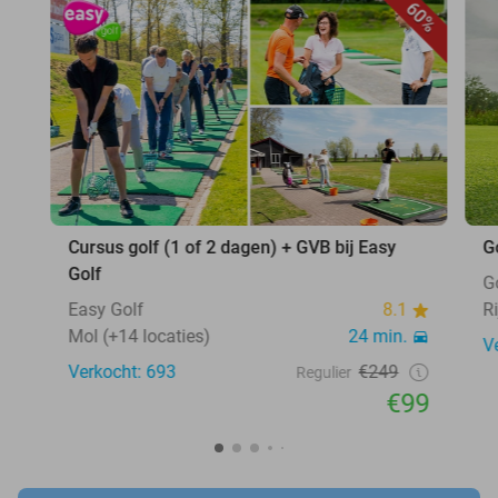
60%
Cursus golf (1 of 2 dagen) + GVB bij Easy
G
Golf
G
Easy Golf
8.1
R
Mol (+14 locaties)
24 min.
V
Verkocht: 693
€249
Regulier
€99