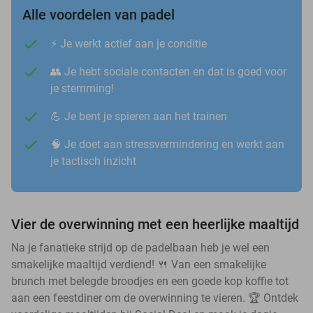
Alle voordelen van padel
⚡️ Je werkt actief aan je conditie
👥 Je hebt sociale contacten en dat is goed voor
je stemming!
💪 Je bent je spieren aan het trainen
🧠 Je doet aan stressvermindering en werkt aan
je tactisch inzicht
Vier de overwinning met een heerlijke maaltijd
Na je fanatieke strijd op de padelbaan heb je wel een
smakelijke maaltijd verdiend! 🍴 Van een smakelijke
brunch met belegde broodjes en een goede kop koffie tot
aan een feestdiner om de overwinning te vieren. 🏆 Ontdek