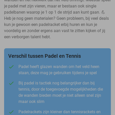
je padel met zijn vieren, maar er bestaan ook single
padelbanen waarop je 1 op 1 de strijd aan kunt gaan. 💪
Heb je nog geen materialen? Geen probleem, bij veel deals
kun je gewoon een padelracket erbij huren en kun je
voordelig en zonder ergens aan vast te zitten kijken of jij
een verborgen talent hebt.
Verschil tussen Padel en Tennis
Padel heeft glazen wanden om het veld heen
staan, deze mag je gebruiken tijdens je spel
Bij padel is tactiek nog belangrijker dan bij
tennis, door de toegevoegde mogelijkheden die
de wanden bieden moet je niet alleen snel zijn
maar ook slim
Padelrackets zijn kleiner dan tennisrackets en