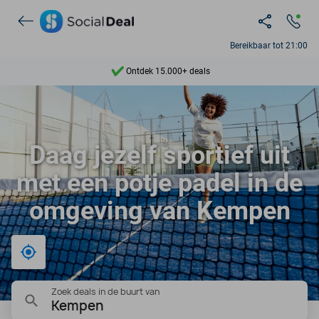
Bereikbaar tot 21:00
Ontdek 15.000+ deals
7 dagen per week beschikbaar
10+ miljoen leden
Daag jezelf sportief uit
9,4
met een potje padel in de
Ontdek 15.000+ deals
omgeving van Kempen
Bij mij in de buurt
Zoek deals in de buurt van
Kempen