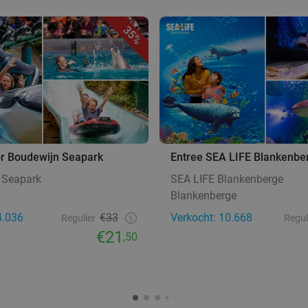
35%
or Boudewijn Seapark
Entree SEA LIFE Blankenbe
 Seapark
SEA LIFE Blankenberge
Blankenberge
4.036
€33
Verkocht: 10.668
Regulier
Regul
€21
,50