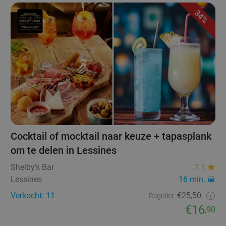
34%
Cocktail of mocktail naar keuze + tapasplank
om te delen in Lessines
Shelby's Bar
7.1
Lessines
16 min.
Verkocht: 11
€25,50
Regulier
€16
,90