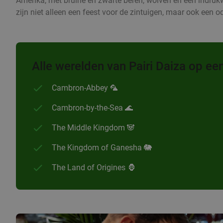
Amerika, met bruine en zwarte beren, wolven en een indruk
zijn niet alleen een feest voor de zintuigen, maar ook een od
Alle werelden van Pairi Daiza op een 
Cambron-Abbey 🦜
Cambron-by-the-Sea 🌊
The Middle Kingdom 🐼
The Kingdom of Ganesha 🐘
The Land of Origines 🦍