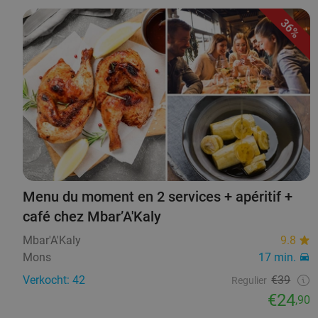
36%
Menu du moment en 2 services + apéritif +
café chez Mbar’A'Kaly
Mbar'A'Kaly
9.8
Mons
17 min.
Verkocht: 42
€39
Regulier
€24
,90