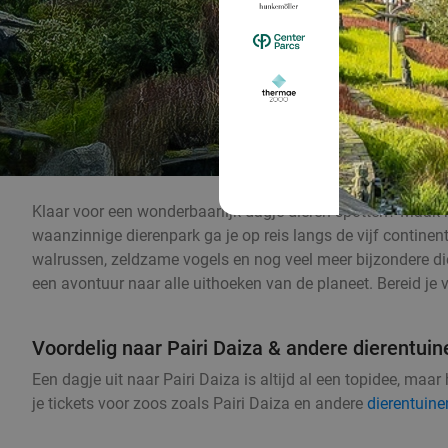
Klaar voor een wonderbaarlijk dagje dieren spotten? Maak k
waanzinnige dierenpark ga je op reis langs de vijf continent
walrussen, zeldzame vogels en nog veel meer bijzondere di
een avontuur naar alle uithoeken van de planeet. Bereid je v
Voordelig naar Pairi Daiza & andere dierentuin
Een dagje uit naar Pairi Daiza is altijd al een topidee, maa
je tickets voor zoos zoals Pairi Daiza en andere
dierentuine