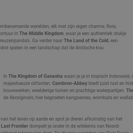
embenemende werelden, elk met zijn eigen charme, flora,
vontuur in
The Middle Kingdom
, waar je een authentiek stukje
reuzenpanda’s. Ga verder naar
The Land of the Cold
, een
rol spelen in een landschap dat de Arctische kou
In
The Kingdom of Ganesha
waan je je in tropisch Indonesië,
majestueuze olifanten.
Cambron-Abbey
biedt juist rust en his
bouwwerken, weelderige tuinen en prachtige waterpartijen.
Th
de Aboriginals; hier begroeten kangoeroes, wombats en wallab
 van het leven op aarde en spot je dieren afkomstig van het
 Last Frontier
dompelt je onder in de wildernis van Noord-