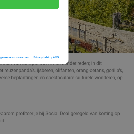
lgemene voorwaarden
Privacybeleid / AVG
tuin van Europa! Dat is niet zonder reden; in dit
reuzenpanda’s, ijsberen, olifanten, orang-oetans, gorilla’s,
erse beplantingen en spectaculaire culturele wonderen, op
Daarom profiteer je bij Social Deal geregeld van korting op
nd.