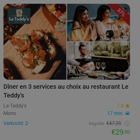
37%
Dîner en 3 services au choix au restaurant Le
Teddy's
Le Teddy's
7.8
Mons
17 min.
Verkocht: 2
€47,35
Regulier
€29
,90