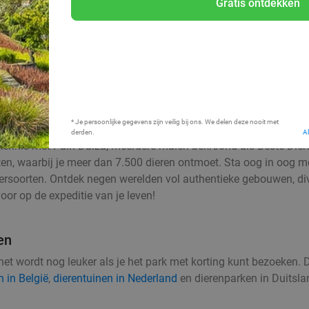
Gratis ontdekken
* Je persoonlijke gegevens zijn veilig bij ons. We delen deze nooit met
derden.
A
ennis met Pairi Daiza, meerdere malen bekroond als Beste Dieren
en, waarbij je meer dan 7.500 dieren ontmoet. Sta oog in oog met 
ersoorten. Ontdek negen werelden vol authentieke gebouwen, div
oor op de expeditie van je leven!
en
r het wordt nog leuker als je het park met korting kunt bezoeken. 
n in België
,
dierentuinen in Nederland
en dierenparken in Duitsla