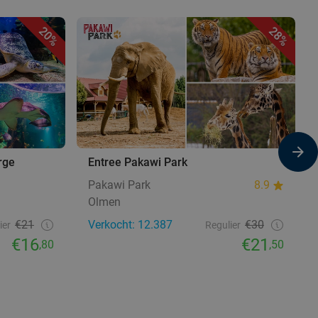
20%
28%
rge
Entree Pakawi Park
Pakawi Park
8.9
Olmen
€21
Verkocht: 12.387
€30
ier
Regulier
€16
€21
,80
,50