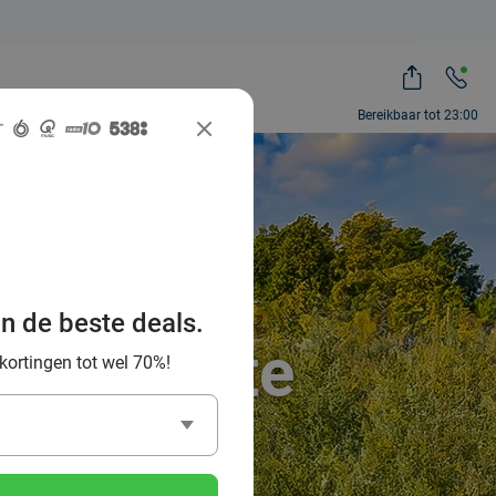
Bereikbaar tot 23:00
an de beste deals.
in de beste
 kortingen tot wel 70%!
opa