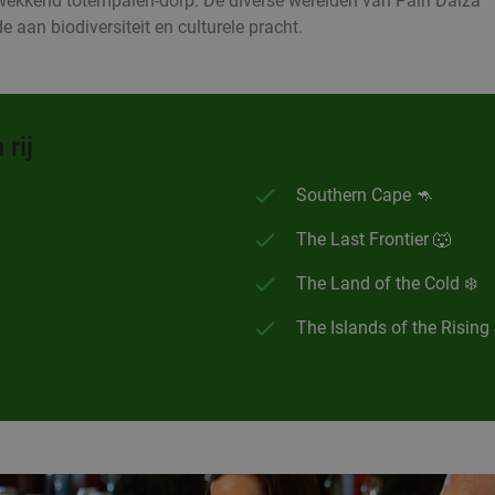
wekkend totempalen-dorp. De diverse werelden van Pairi Daiza
e aan biodiversiteit en culturele pracht.
rij
Southern Cape 🦘
The Last Frontier 🐺
The Land of the Cold ❄️
The Islands of the Rising