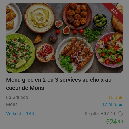
34%
Menu grec en 2 ou 3 services au choix au
coeur de Mons
La Grillade
10.0
Mons
17 min.
Verkocht: 148
€37,70
Regulier
€24
,90