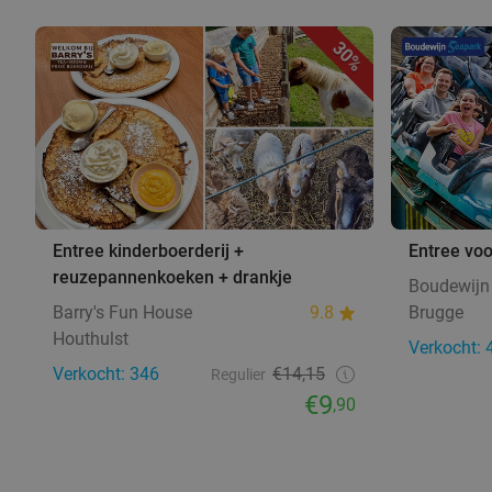
30%
Entree kinderboerderij +
Entree vo
reuzepannenkoeken + drankje
Boudewijn
Barry's Fun House
9.8
Brugge
Houthulst
Verkocht: 
Verkocht: 346
€14,15
Regulier
€9
,90