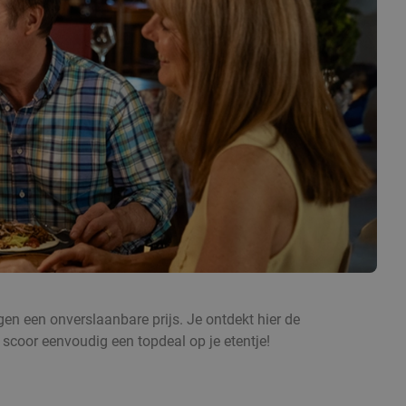
egen een onverslaanbare prijs. Je ontdekt hier de
 scoor eenvoudig een topdeal op je etentje!