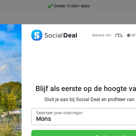
7 dagen per week beschikbaar
10+ miljoen leden
9,4
Bekend van:
Ontdek 15.000+ deals
Blijf als eerste op de hoogte v
a: verwonder je 
Sluit je aan bij Social Deal en profiteer van
Selecteer jouw stad/regio:
erentuin van Eur
Mons