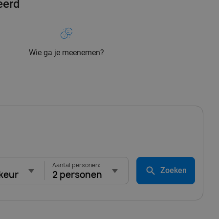
eerd
Wie ga je meenemen?
Aantal personen:
Zoeken
keur
2 personen