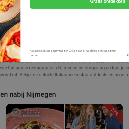
Gratis ontdekken
Bij mij in de buurt
* Je persoonlijke gegevens zijn veilig bij ons. We delen deze nooit met
derden.
A
sie van Italië gewoon dicht bij huis. De heerlijke geur van verse
beste Italiaanse restaurants in Nijmegen en omgeving en laat je 
avond uit. Bekijk de actuele Italiaanse restaurantdeals en scoor d
n en nabij Nijmegen
27%