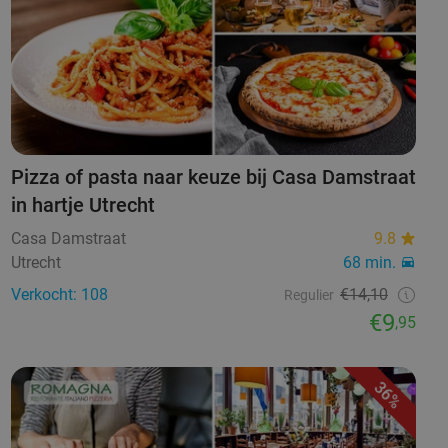
Pizza of pasta naar keuze bij Casa Damstraat
in hartje Utrecht
Casa Damstraat
9.8
Utrecht
68 min.
Verkocht: 108
€14,10
Regulier
€9
,95
36%