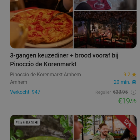
3-gangen keuzediner + brood vooraf bij
Pinoccio de Korenmarkt
Pinoccio de Korenmarkt Arnhem
9.2
Arnhem
20 min.
Verkocht: 947
€33,95
Regulier
€19
,95
52%