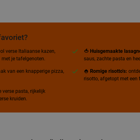
favoriet?
ol verse Italiaanse kazen,
🍅 Huisgemaakte lasagn
 met je tafelgenoten.
saus, zachte pasta en hee
ak van een knapperige pizza,
🍚 Romige risotto's:
ontde
risotto, afgetopt met ee
verse pasta, rijkelijk
rse kruiden.