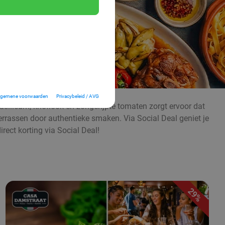
lgemene voorwaarden
Privacybeleid / AVG
 basilicum, knoflook en zongerijpte tomaten zorgt ervoor dat
verrassen door authentieke smaken. Via Social Deal geniet je
irect korting via Social Deal!
29%