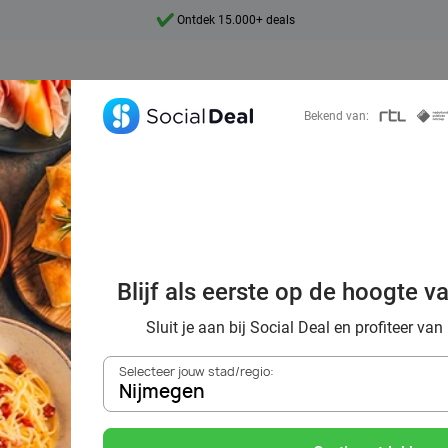
7 dagen per week beschikbaar
10+ miljoen leden
9,4
Bekend van:
Ontdek 15.000+ deals
ordelig de beste 
Blijf als eerste op de hoogte v
ts in Nijmegen e
Sluit je aan bij Social Deal en profiteer van
Selecteer jouw stad/regio:
Nijmegen
Zoek deals in de buurt van
Nijmegen