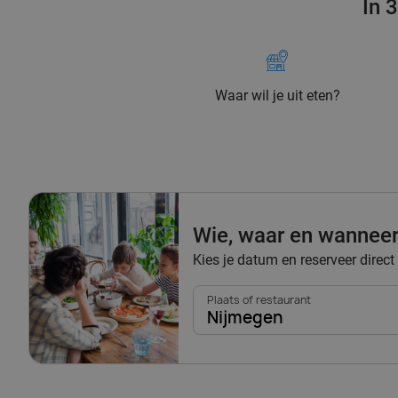
In 
Waar wil je uit eten?
Wie, waar en wannee
Kies je datum en reserveer direct
Plaats of restaurant
Nijmegen