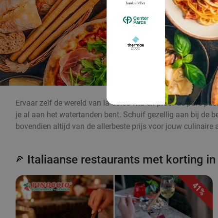
Ervaar zelf de wereld van la dolce vita en proef de pure pas
je al aan het watertanden bent. Schuif gezellig aan bij de 
bovendien altijd van de allerbeste prijs voor jouw culinaire 
Italiaanse restaurants met korting i
🍕
41%