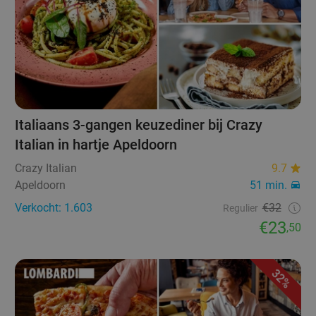
Italiaans 3-gangen keuzediner bij Crazy
Italian in hartje Apeldoorn
Crazy Italian
9.7
Apeldoorn
51 min.
Verkocht: 1.603
€32
Regulier
€23
,50
32%